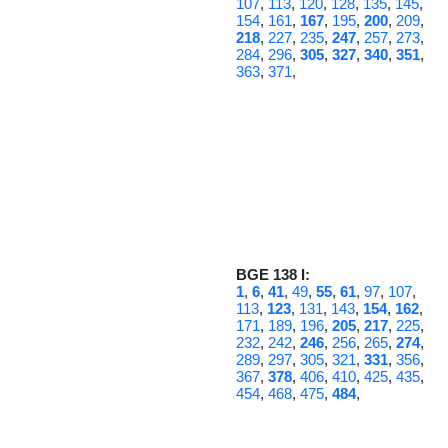
107
,
113
,
120
,
128
,
135
,
145
,
154
,
161
,
167
,
195
,
200
,
209
,
218
,
227
,
235
,
247
,
257
,
273
,
284
,
296
,
305
,
327
,
340
,
351
,
363
,
371
,
BGE 138 I:
1
,
6
,
41
,
49
,
55
,
61
,
97
,
107
,
113
,
123
,
131
,
143
,
154
,
162
,
171
,
189
,
196
,
205
,
217
,
225
,
232
,
242
,
246
,
256
,
265
,
274
,
289
,
297
,
305
,
321
,
331
,
356
,
367
,
378
,
406
,
410
,
425
,
435
,
454
,
468
,
475
,
484
,