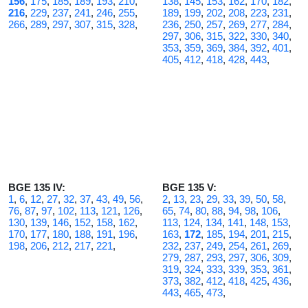
156
,
175
,
185
,
189
,
193
,
210
,
138
,
145
,
153
,
162
,
170
,
182
,
216
,
229
,
237
,
241
,
246
,
255
,
189
,
199
,
202
,
208
,
223
,
231
,
266
,
289
,
297
,
307
,
315
,
328
,
236
,
250
,
257
,
269
,
277
,
284
,
297
,
306
,
315
,
322
,
330
,
340
,
353
,
359
,
369
,
384
,
392
,
401
,
405
,
412
,
418
,
428
,
443
,
BGE 135 IV:
BGE 135 V:
1
,
6
,
12
,
27
,
32
,
37
,
43
,
49
,
56
,
2
,
13
,
23
,
29
,
33
,
39
,
50
,
58
,
76
,
87
,
97
,
102
,
113
,
121
,
126
,
65
,
74
,
80
,
88
,
94
,
98
,
106
,
130
,
139
,
146
,
152
,
158
,
162
,
113
,
124
,
134
,
141
,
148
,
153
,
170
,
177
,
180
,
188
,
191
,
196
,
163
,
172
,
185
,
194
,
201
,
215
,
198
,
206
,
212
,
217
,
221
,
232
,
237
,
249
,
254
,
261
,
269
,
279
,
287
,
293
,
297
,
306
,
309
,
319
,
324
,
333
,
339
,
353
,
361
,
373
,
382
,
412
,
418
,
425
,
436
,
443
,
465
,
473
,