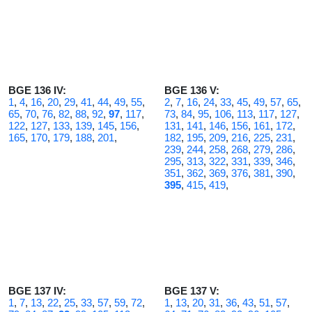
BGE 136 IV:
BGE 136 V:
1
,
4
,
16
,
20
,
29
,
41
,
44
,
49
,
55
,
2
,
7
,
16
,
24
,
33
,
45
,
49
,
57
,
65
,
65
,
70
,
76
,
82
,
88
,
92
,
97
,
117
,
73
,
84
,
95
,
106
,
113
,
117
,
127
,
122
,
127
,
133
,
139
,
145
,
156
,
131
,
141
,
146
,
156
,
161
,
172
,
165
,
170
,
179
,
188
,
201
,
182
,
195
,
209
,
216
,
225
,
231
,
239
,
244
,
258
,
268
,
279
,
286
,
295
,
313
,
322
,
331
,
339
,
346
,
351
,
362
,
369
,
376
,
381
,
390
,
395
,
415
,
419
,
BGE 137 IV:
BGE 137 V:
1
,
7
,
13
,
22
,
25
,
33
,
57
,
59
,
72
,
1
,
13
,
20
,
31
,
36
,
43
,
51
,
57
,