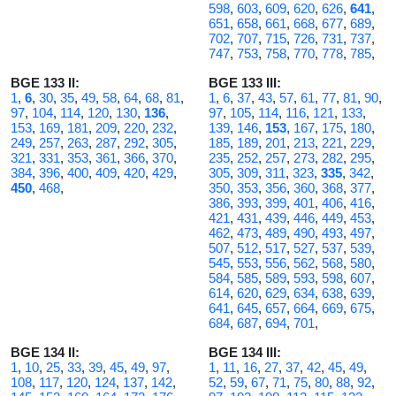
598
,
603
,
609
,
620
,
626
,
641
,
651
,
658
,
661
,
668
,
677
,
689
,
702
,
707
,
715
,
726
,
731
,
737
,
747
,
753
,
758
,
770
,
778
,
785
,
BGE 133 II:
BGE 133 III:
1
,
6
,
30
,
35
,
49
,
58
,
64
,
68
,
81
,
1
,
6
,
37
,
43
,
57
,
61
,
77
,
81
,
90
,
97
,
104
,
114
,
120
,
130
,
136
,
97
,
105
,
114
,
116
,
121
,
133
,
153
,
169
,
181
,
209
,
220
,
232
,
139
,
146
,
153
,
167
,
175
,
180
,
249
,
257
,
263
,
287
,
292
,
305
,
185
,
189
,
201
,
213
,
221
,
229
,
321
,
331
,
353
,
361
,
366
,
370
,
235
,
252
,
257
,
273
,
282
,
295
,
384
,
396
,
400
,
409
,
420
,
429
,
305
,
309
,
311
,
323
,
335
,
342
,
450
,
468
,
350
,
353
,
356
,
360
,
368
,
377
,
386
,
393
,
399
,
401
,
406
,
416
,
421
,
431
,
439
,
446
,
449
,
453
,
462
,
473
,
489
,
490
,
493
,
497
,
507
,
512
,
517
,
527
,
537
,
539
,
545
,
553
,
556
,
562
,
568
,
580
,
584
,
585
,
589
,
593
,
598
,
607
,
614
,
620
,
629
,
634
,
638
,
639
,
641
,
645
,
657
,
664
,
669
,
675
,
684
,
687
,
694
,
701
,
BGE 134 II:
BGE 134 III:
1
,
10
,
25
,
33
,
39
,
45
,
49
,
97
,
1
,
11
,
16
,
27
,
37
,
42
,
45
,
49
,
108
,
117
,
120
,
124
,
137
,
142
,
52
,
59
,
67
,
71
,
75
,
80
,
88
,
92
,