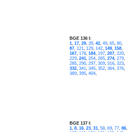
BGE 136 I:
1
,
17
,
29
,
39
,
42
,
49
,
65
,
80
,
87
,
121
,
129
,
142
,
149
,
158
,
167
,
178
,
184
,
197
,
207
,
220
,
229
,
241
,
254
,
265
,
274
,
279
,
285
,
290
,
297
,
309
,
316
,
323
,
332
,
341
,
345
,
352
,
364
,
376
,
389
,
395
,
404
,
BGE 137 I:
1
,
8
,
16
,
23
,
31
,
58
,
69
,
77
,
86
,