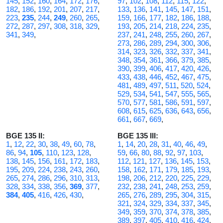
145
,
152
,
160
,
164
,
172
,
176
,
97
,
102
,
108
,
112
,
115
,
122
,
182
,
186
,
192
,
201
,
207
,
217
,
133
,
136
,
141
,
145
,
147
,
151
,
223
,
235
,
244
,
249
,
260
,
265
,
159
,
166
,
177
,
182
,
186
,
188
,
272
,
287
,
297
,
308
,
318
,
329
,
193
,
205
,
214
,
218
,
224
,
235
,
341
,
349
,
237
,
241
,
248
,
255
,
260
,
267
,
273
,
286
,
289
,
294
,
300
,
306
,
314
,
323
,
326
,
332
,
337
,
341
,
348
,
354
,
361
,
366
,
379
,
385
,
390
,
399
,
406
,
417
,
420
,
426
,
433
,
438
,
446
,
452
,
467
,
475
,
481
,
489
,
497
,
511
,
520
,
524
,
529
,
534
,
541
,
547
,
555
,
565
,
570
,
577
,
581
,
586
,
591
,
597
,
608
,
615
,
625
,
636
,
643
,
656
,
661
,
667
,
669
,
BGE 135 II:
BGE 135 III:
1
,
12
,
22
,
30
,
38
,
49
,
60
,
78
,
1
,
14
,
20
,
28
,
31
,
40
,
46
,
49
,
86
,
94
,
105
,
110
,
123
,
128
,
59
,
66
,
80
,
88
,
92
,
97
,
103
,
138
,
145
,
156
,
161
,
172
,
183
,
112
,
121
,
127
,
136
,
145
,
153
,
195
,
209
,
224
,
238
,
243
,
260
,
158
,
162
,
171
,
179
,
185
,
193
,
265
,
274
,
286
,
296
,
310
,
313
,
198
,
206
,
212
,
220
,
225
,
229
,
328
,
334
,
338
,
356
,
369
,
377
,
232
,
238
,
241
,
248
,
253
,
259
,
384
,
405
,
416
,
426
,
430
,
265
,
276
,
289
,
295
,
304
,
315
,
321
,
324
,
329
,
334
,
337
,
345
,
349
,
359
,
370
,
374
,
378
,
385
,
389
,
397
,
405
,
410
,
416
,
424
,