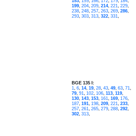
153
,
159
,
166
,
172
,
179
,
184
,
199
,
204
,
209
,
214
,
221
,
229
,
238
,
248
,
257
,
263
,
269
,
286
,
293
,
303
,
313
,
322
,
331
,
BGE 135 I:
1
,
6
,
14
,
19
,
28
,
43
,
49
,
63
,
71
,
79
,
91
,
102
,
106
,
113
,
119
,
130
,
143
,
153
,
161
,
169
,
176
,
187
,
191
,
198
,
209
,
221
,
233
,
257
,
261
,
265
,
279
,
288
,
292
,
302
,
313
,