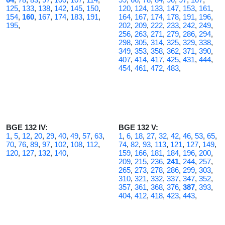
125
,
133
,
138
,
142
,
145
,
150
,
120
,
124
,
133
,
147
,
153
,
161
,
154
,
160
,
167
,
174
,
183
,
191
,
164
,
167
,
174
,
178
,
191
,
196
,
195
,
202
,
209
,
222
,
233
,
242
,
249
,
256
,
263
,
271
,
279
,
286
,
294
,
298
,
305
,
314
,
325
,
329
,
338
,
349
,
353
,
358
,
362
,
371
,
390
,
407
,
414
,
417
,
425
,
431
,
444
,
454
,
461
,
472
,
483
,
BGE 132 IV:
BGE 132 V:
1
,
5
,
12
,
20
,
29
,
40
,
49
,
57
,
63
,
1
,
6
,
18
,
27
,
32
,
42
,
46
,
53
,
65
,
70
,
76
,
89
,
97
,
102
,
108
,
112
,
74
,
82
,
93
,
113
,
121
,
127
,
149
,
120
,
127
,
132
,
140
,
159
,
166
,
181
,
184
,
196
,
200
,
209
,
215
,
236
,
241
,
244
,
257
,
265
,
273
,
278
,
286
,
299
,
303
,
310
,
321
,
332
,
337
,
347
,
352
,
357
,
361
,
368
,
376
,
387
,
393
,
404
,
412
,
418
,
423
,
443
,