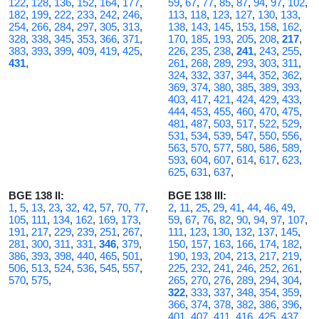
122
,
128
,
136
,
152
,
164
,
177
,
59
,
67
,
77
,
85
,
87
,
94
,
97
,
102
,
182
,
199
,
222
,
233
,
242
,
246
,
113
,
118
,
123
,
127
,
130
,
133
,
254
,
266
,
284
,
297
,
305
,
313
,
138
,
143
,
145
,
153
,
158
,
162
,
328
,
338
,
345
,
353
,
366
,
371
,
170
,
185
,
193
,
205
,
208
,
217
,
383
,
393
,
399
,
409
,
419
,
425
,
226
,
235
,
238
,
241
,
243
,
255
,
431
,
261
,
268
,
289
,
293
,
303
,
311
,
324
,
332
,
337
,
344
,
352
,
362
,
369
,
374
,
380
,
385
,
389
,
393
,
403
,
417
,
421
,
424
,
429
,
433
,
444
,
453
,
455
,
460
,
470
,
475
,
481
,
487
,
503
,
517
,
522
,
529
,
531
,
534
,
539
,
547
,
550
,
556
,
563
,
570
,
577
,
580
,
586
,
589
,
593
,
604
,
607
,
614
,
617
,
623
,
625
,
631
,
637
,
BGE 138 II:
BGE 138 III:
1
,
5
,
13
,
23
,
32
,
42
,
57
,
70
,
77
,
2
,
11
,
25
,
29
,
41
,
44
,
46
,
49
,
105
,
111
,
134
,
162
,
169
,
173
,
59
,
67
,
76
,
82
,
90
,
94
,
97
,
107
,
191
,
217
,
229
,
239
,
251
,
267
,
111
,
123
,
130
,
132
,
137
,
145
,
281
,
300
,
311
,
331
,
346
,
379
,
150
,
157
,
163
,
166
,
174
,
182
,
386
,
393
,
398
,
440
,
465
,
501
,
190
,
193
,
204
,
213
,
217
,
219
,
506
,
513
,
524
,
536
,
545
,
557
,
225
,
232
,
241
,
246
,
252
,
261
,
570
,
575
,
265
,
270
,
276
,
289
,
294
,
304
,
322
,
333
,
337
,
348
,
354
,
359
,
366
,
374
,
378
,
382
,
386
,
396
,
401
,
407
,
411
,
416
,
425
,
437
,