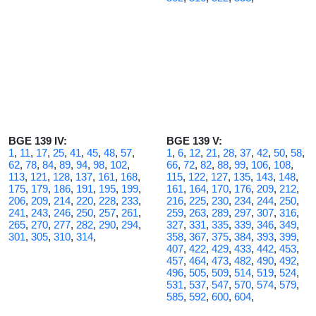
BGE 139 IV:
BGE 139 V:
1
,
11
,
17
,
25
,
41
,
45
,
48
,
57
,
1
,
6
,
12
,
21
,
28
,
37
,
42
,
50
,
58
,
62
,
78
,
84
,
89
,
94
,
98
,
102
,
66
,
72
,
82
,
88
,
99
,
106
,
108
,
113
,
121
,
128
,
137
,
161
,
168
,
115
,
122
,
127
,
135
,
143
,
148
,
175
,
179
,
186
,
191
,
195
,
199
,
161
,
164
,
170
,
176
,
209
,
212
,
206
,
209
,
214
,
220
,
228
,
233
,
216
,
225
,
230
,
234
,
244
,
250
,
241
,
243
,
246
,
250
,
257
,
261
,
259
,
263
,
289
,
297
,
307
,
316
,
265
,
270
,
277
,
282
,
290
,
294
,
327
,
331
,
335
,
339
,
346
,
349
,
301
,
305
,
310
,
314
,
358
,
367
,
375
,
384
,
393
,
399
,
407
,
422
,
429
,
433
,
442
,
453
,
457
,
464
,
473
,
482
,
490
,
492
,
496
,
505
,
509
,
514
,
519
,
524
,
531
,
537
,
547
,
570
,
574
,
579
,
585
,
592
,
600
,
604
,