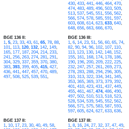
430
,
433
,
441
,
446
,
464
,
470
,
474
,
483
,
489
,
496
,
503
,
509
,
513
,
537
,
545
,
551
,
556
,
562
,
566
,
574
,
578
,
585
,
591
,
597
,
603
,
608
,
614
,
623
,
633
,
640
,
648
,
656
,
663
,
666
,
670
,
BGE 136 II:
BGE 136 III:
1
,
5
,
23
,
33
,
43
,
61
,
65
,
78
,
88
,
1
,
6
,
14
,
23
,
51
,
56
,
60
,
65
,
74
,
101
,
113
,
120
,
132
,
142
,
149
,
82
,
90
,
94
,
96
,
102
,
107
,
110
,
165
,
177
,
187
,
204
,
214
,
233
,
113
,
123
,
130
,
142
,
148
,
152
,
241
,
256
,
263
,
274
,
281
,
291
,
155
,
161
,
168
,
174
,
178
,
186
,
304
,
329
,
337
,
359
,
370
,
380
,
190
,
196
,
200
,
209
,
222
,
225
,
383
,
393
,
399
,
405
,
415
,
427
,
232
,
247
,
257
,
261
,
269
,
273
,
436
,
441
,
447
,
457
,
470
,
489
,
278
,
283
,
288
,
294
,
296
,
305
,
497
,
508
,
525
,
539
,
551
,
310
,
313
,
322
,
334
,
341
,
345
,
353
,
365
,
369
,
373
,
379
,
392
,
401
,
410
,
423
,
431
,
437
,
449
,
455
,
461
,
467
,
474
,
486
,
490
,
497
,
502
,
510
,
513
,
518
,
523
,
528
,
534
,
539
,
545
,
552
,
562
,
566
,
571
,
575
,
583
,
587
,
593
,
597
,
605
,
624
,
627
,
633
,
636
,
BGE 137 II:
BGE 137 III:
1
,
10
,
17
,
23
,
30
,
40
,
49
,
58
,
1
,
8
,
16
,
24
,
27
,
32
,
37
,
47
,
49
,