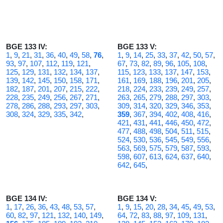
BGE 133 IV:
BGE 133 V:
1
,
9
,
21
,
31
,
36
,
40
,
49
,
58
,
76
,
1
,
9
,
14
,
25
,
33
,
37
,
42
,
50
,
57
,
93
,
97
,
107
,
112
,
119
,
121
,
67
,
73
,
82
,
89
,
96
,
105
,
108
,
125
,
129
,
131
,
132
,
134
,
137
,
115
,
123
,
133
,
137
,
147
,
153
,
139
,
142
,
145
,
150
,
158
,
171
,
161
,
169
,
188
,
196
,
201
,
205
,
182
,
187
,
201
,
207
,
215
,
222
,
218
,
224
,
233
,
239
,
249
,
257
,
228
,
235
,
249
,
256
,
267
,
271
,
263
,
265
,
279
,
288
,
297
,
303
,
278
,
286
,
288
,
293
,
297
,
303
,
309
,
314
,
320
,
329
,
346
,
353
,
308
,
324
,
329
,
335
,
342
,
359
,
367
,
394
,
402
,
408
,
416
,
421
,
431
,
441
,
446
,
450
,
472
,
477
,
488
,
498
,
504
,
511
,
515
,
524
,
530
,
536
,
545
,
549
,
556
,
563
,
569
,
575
,
579
,
587
,
593
,
598
,
607
,
613
,
624
,
637
,
640
,
642
,
645
,
BGE 134 IV:
BGE 134 V:
1
,
17
,
26
,
36
,
43
,
48
,
53
,
57
,
1
,
9
,
15
,
20
,
28
,
34
,
45
,
49
,
53
,
60
,
82
,
97
,
121
,
132
,
140
,
149
,
64
,
72
,
83
,
88
,
97
,
109
,
131
,