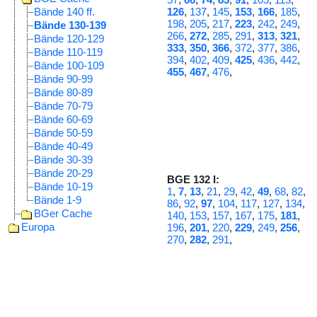
Bände 140 ff.
126
,
137
,
145
,
153
,
166
,
185
,
198
,
205
,
217
,
223
,
242
,
249
,
Bände 130-139
266
,
272
,
285
,
291
,
313
,
321
,
Bände 120-129
333
,
350
,
366
,
372
,
377
,
386
,
Bände 110-119
394
,
402
,
409
,
425
,
436
,
442
,
Bände 100-109
455
,
467
,
476
,
Bände 90-99
Bände 80-89
Bände 70-79
Bände 60-69
Bände 50-59
Bände 40-49
Bände 30-39
Bände 20-29
BGE 132 I:
Bände 10-19
1
,
7
,
13
,
21
,
29
,
42
,
49
,
68
,
82
,
Bände 1-9
86
,
92
,
97
,
104
,
117
,
127
,
134
,
BGer Cache
140
,
153
,
157
,
167
,
175
,
181
,
Europa
196
,
201
,
220
,
229
,
249
,
256
,
270
,
282
,
291
,