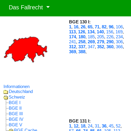
Das Fallrecht
BGE 130 I:
1
,
16
,
26
,
65
,
71
,
82
,
96
,
106
,
113
,
126
,
134
,
140
,
156
,
169
,
174
,
180
,
185
,
205
,
226
,
234
,
241
,
258
,
269
,
279
,
290
,
306
,
312
,
337
,
347
,
352
,
360
,
366
,
369
,
388
,
Informationen
Deutschland
Schweiz
BGE I
BGE II
BGE III
BGE IV
BGE 131 I:
BGE V
1
,
12
,
18
,
24
,
31
,
36
,
45
,
52
,
BGE Cache
57
,
66
,
74
,
85
,
91
,
105
,
113
,