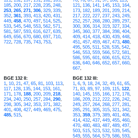
185
,
200
,
217
,
228
,
235
,
248
,
121
,
136
,
141
,
145
,
153
,
164
,
253
,
265
,
271
,
306
,
329
,
339
,
173
,
182
,
189
,
201
,
209
,
214
,
352
,
361
,
393
,
413
,
420
,
431
,
217
,
222
,
227
,
237
,
243
,
249
,
449
,
458
,
470
,
497
,
514
,
525
,
252
,
257
,
268
,
280
,
289
,
297
,
533
,
545
,
548
,
553
,
562
,
571
,
300
,
306
,
314
,
319
,
327
,
334
,
581
,
587
,
593
,
616
,
627
,
639
,
345
,
360
,
377
,
384
,
398
,
404
,
649
,
656
,
670
,
680
,
697
,
710
,
409
,
414
,
418
,
430
,
439
,
448
,
722
,
728
,
735
,
743
,
753
,
451
,
457
,
459
,
467
,
473
,
480
,
495
,
505
,
511
,
528
,
535
,
542
,
546
,
553
,
559
,
566
,
572
,
581
,
586
,
595
,
601
,
606
,
615
,
623
,
636
,
640
,
646
,
652
,
657
,
660
,
667
,
BGE 132 II:
BGE 132 III:
1
,
10
,
21
,
47
,
65
,
81
,
103
,
113
,
1
,
6
,
9
,
18
,
24
,
32
,
49
,
61
,
65
,
117
,
128
,
135
,
144
,
153
,
161
,
71
,
83
,
89
,
97
,
109
,
115
,
122
,
171
,
178
,
188
,
200
,
209
,
218
,
140
,
145
,
155
,
166
,
172
,
178
,
234
,
240
,
250
,
257
,
284
,
290
,
186
,
209
,
212
,
222
,
226
,
242
,
298
,
305
,
342
,
353
,
371
,
382
,
249
,
257
,
264
,
268
,
277
,
281
,
401
,
408
,
427
,
449
,
469
,
475
,
285
,
291
,
305
,
315
,
321
,
342
,
485
,
515
,
353
,
359
,
379
,
389
,
401
,
406
,
414
,
432
,
437
,
449
,
455
,
460
,
470
,
480
,
483
,
487
,
489
,
497
,
503
,
515
,
523
,
532
,
539
,
545
,
549
,
555
,
564
,
579
,
586
,
593
,