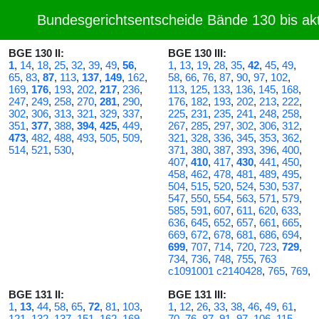
Bundesgerichtsentscheide Bände 130 bis akt
BGE 130 II:
BGE 130 III:
1
,
14
,
18
,
25
,
32
,
39
,
49
,
56
,
1
,
13
,
19
,
28
,
35
,
42
,
45
,
49
,
65
,
83
,
87
,
113
,
137
,
149
,
162
,
58
,
66
,
76
,
87
,
90
,
97
,
102
,
169
,
176
,
193
,
202
,
217
,
236
,
113
,
125
,
133
,
136
,
145
,
168
,
247
,
249
,
258
,
270
,
281
,
290
,
176
,
182
,
193
,
202
,
213
,
222
,
302
,
306
,
313
,
321
,
329
,
337
,
225
,
231
,
235
,
241
,
248
,
258
,
351
,
377
,
388
,
394
,
425
,
449
,
267
,
285
,
297
,
302
,
306
,
312
,
473
,
482
,
488
,
493
,
505
,
509
,
321
,
328
,
336
,
345
,
353
,
362
,
514
,
521
,
530
,
371
,
380
,
387
,
393
,
396
,
400
,
407
,
410
,
417
,
430
,
441
,
450
,
458
,
462
,
478
,
481
,
489
,
495
,
504
,
515
,
520
,
524
,
530
,
537
,
547
,
550
,
554
,
563
,
571
,
579
,
585
,
591
,
607
,
611
,
620
,
633
,
636
,
645
,
652
,
657
,
661
,
665
,
669
,
672
,
678
,
681
,
686
,
694
,
699
,
707
,
714
,
720
,
723
,
729
,
734
,
736
,
748
,
755
,
763
c1091001 c2140428
,
765
,
769
,
BGE 131 II:
BGE 131 III:
1
,
13
,
44
,
58
,
65
,
72
,
81
,
103
,
1
,
12
,
26
,
33
,
38
,
46
,
49
,
61
,
121
,
132
,
137
,
151
,
162
,
169
,
70
,
76
,
87
,
91
,
97
,
106
,
115
,