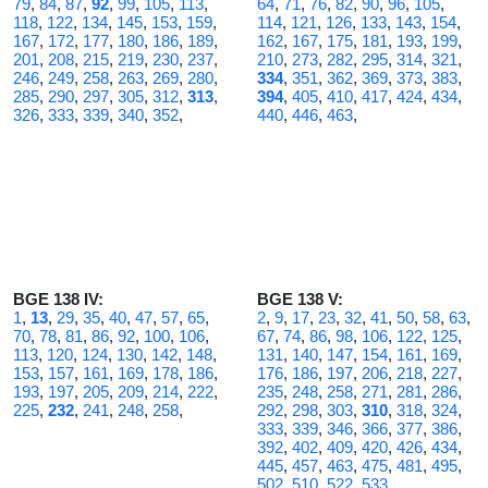
79
,
84
,
87
,
92
,
99
,
105
,
113
,
64
,
71
,
76
,
82
,
90
,
96
,
105
,
118
,
122
,
134
,
145
,
153
,
159
,
114
,
121
,
126
,
133
,
143
,
154
,
167
,
172
,
177
,
180
,
186
,
189
,
162
,
167
,
175
,
181
,
193
,
199
,
201
,
208
,
215
,
219
,
230
,
237
,
210
,
273
,
282
,
295
,
314
,
321
,
246
,
249
,
258
,
263
,
269
,
280
,
334
,
351
,
362
,
369
,
373
,
383
,
285
,
290
,
297
,
305
,
312
,
313
,
394
,
405
,
410
,
417
,
424
,
434
,
326
,
333
,
339
,
340
,
352
,
440
,
446
,
463
,
BGE 138 IV:
BGE 138 V:
1
,
13
,
29
,
35
,
40
,
47
,
57
,
65
,
2
,
9
,
17
,
23
,
32
,
41
,
50
,
58
,
63
,
70
,
78
,
81
,
86
,
92
,
100
,
106
,
67
,
74
,
86
,
98
,
106
,
122
,
125
,
113
,
120
,
124
,
130
,
142
,
148
,
131
,
140
,
147
,
154
,
161
,
169
,
153
,
157
,
161
,
169
,
178
,
186
,
176
,
186
,
197
,
206
,
218
,
227
,
193
,
197
,
205
,
209
,
214
,
222
,
235
,
248
,
258
,
271
,
281
,
286
,
225
,
232
,
241
,
248
,
258
,
292
,
298
,
303
,
310
,
318
,
324
,
333
,
339
,
346
,
366
,
377
,
386
,
392
,
402
,
409
,
420
,
426
,
434
,
445
,
457
,
463
,
475
,
481
,
495
,
502
,
510
,
522
,
533
,