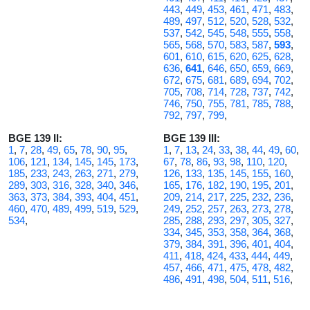
443
,
449
,
453
,
461
,
471
,
483
,
489
,
497
,
512
,
520
,
528
,
532
,
537
,
542
,
545
,
548
,
555
,
558
,
565
,
568
,
570
,
583
,
587
,
593
,
601
,
610
,
615
,
620
,
625
,
628
,
636
,
641
,
646
,
650
,
659
,
669
,
672
,
675
,
681
,
689
,
694
,
702
,
705
,
708
,
714
,
728
,
737
,
742
,
746
,
750
,
755
,
781
,
785
,
788
,
792
,
797
,
799
,
BGE 139 II:
BGE 139 III:
1
,
7
,
28
,
49
,
65
,
78
,
90
,
95
,
1
,
7
,
13
,
24
,
33
,
38
,
44
,
49
,
60
,
106
,
121
,
134
,
145
,
145
,
173
,
67
,
78
,
86
,
93
,
98
,
110
,
120
,
185
,
233
,
243
,
263
,
271
,
279
,
126
,
133
,
135
,
145
,
155
,
160
,
289
,
303
,
316
,
328
,
340
,
346
,
165
,
176
,
182
,
190
,
195
,
201
,
363
,
373
,
384
,
393
,
404
,
451
,
209
,
214
,
217
,
225
,
232
,
236
,
460
,
470
,
489
,
499
,
519
,
529
,
249
,
252
,
257
,
263
,
273
,
278
,
534
,
285
,
288
,
293
,
297
,
305
,
327
,
334
,
345
,
353
,
358
,
364
,
368
,
379
,
384
,
391
,
396
,
401
,
404
,
411
,
418
,
424
,
433
,
444
,
449
,
457
,
466
,
471
,
475
,
478
,
482
,
486
,
491
,
498
,
504
,
511
,
516
,