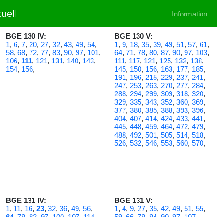
uell
Information
BGE 130 IV:
BGE 130 V:
1
,
6
,
7
,
20
,
27
,
32
,
43
,
49
,
54
,
1
,
9
,
18
,
35
,
39
,
49
,
51
,
57
,
61
,
58
,
68
,
72
,
77
,
83
,
90
,
97
,
101
,
64
,
71
,
78
,
80
,
87
,
90
,
97
,
103
,
106
,
111
,
121
,
131
,
140
,
143
,
111
,
117
,
121
,
125
,
132
,
138
,
154
,
156
,
145
,
150
,
156
,
163
,
177
,
185
,
191
,
196
,
215
,
229
,
237
,
241
,
247
,
253
,
263
,
270
,
277
,
284
,
288
,
294
,
299
,
309
,
318
,
320
,
329
,
335
,
343
,
352
,
360
,
369
,
377
,
380
,
385
,
388
,
393
,
396
,
404
,
407
,
414
,
424
,
433
,
441
,
445
,
448
,
459
,
464
,
472
,
479
,
488
,
492
,
501
,
505
,
514
,
518
,
526
,
532
,
546
,
553
,
560
,
570
,
BGE 131 IV:
BGE 131 V:
1
,
11
,
16
,
23
,
32
,
36
,
49
,
56
,
1
,
4
,
9
,
27
,
35
,
42
,
49
,
51
,
55
,
64
,
78
,
83
,
97
,
100
,
107
,
114
,
59
,
66
,
78
,
84
,
90
,
97
,
107
,