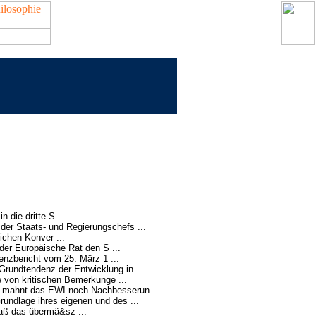
 die dritte S ...
er Staats- und Regierungschefs ...
ichen Konver ...
er Europäische Rat den S ...
nzbericht vom 25. März 1 ...
 Grundtendenz der Entwicklung in ...
e von kritischen Bemerkunge ...
n mahnt das EWI noch Nachbesserun ...
undlage ihres eigenen und des ...
daß das übermä&sz ...