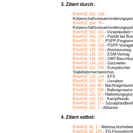
3. Zitiert durch:
BVerfGE 164, 139
-
Körperschaftssteuerminderungspote
BVerfGE 164, 76
-
Körperschaftssteuerminderungspote
BVerfGE 160, 411
- Vizepräsident 
BVerfGE 156, 224
- Parität bei Bu
BVerfGE 154, 17
- PSPP-Program
BVerfGE 146, 216
- PSPP-Vorlage
BVerfGE 143, 246
- Atomausstieg
BVerfGE 135, 317
- ESM-Vertrag
BVerfGE 134, 366
- OMT-Beschlus
BVerfGE 134, 242
- Garzweiler
BVerfGE 132, 195
- Europäischer
Stabilitätsmechanismus
BVerfGE 129, 124
- EFS
BVerfGE 123, 267
- Lissabon
BVerfGE 119, 96
- Nachtragshaush
BVerfGE 117, 330
- Ballungsraumz
BVerfGE 115, 97
- Halbteilungsgru
BVerfGE 110, 141
- Kampfhunde
BVerfGE 105, 17
- Sozialpfandbrie
BVerfGE 102, 1
- Altlasten
4. Zitiert selbst:
BVerfGE 96, 1
- Weihnachtsfreibet
BVerfGE 92, 203
- EG-Fernsehricht