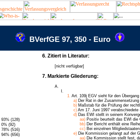
BVerfGE 97, 350 - Euro
6. Zitiert in Literatur:
[nicht verfügbar]
7. Markierte Gliederung:
A.
I.
1.
Art. 109j EGV sieht für den Übergang in
a)
Der Rat in der Zusammensetzung d
b)
Maßstab für die Prüfung der rechtl
c)
Am 17. Juni 1997 verabschiedete d
d)
Das EWI stellt in seinem Konverge
aa)
Positiv beurteilt das EWI die
93% (128)
bb)
Der Bericht enthält eine Reih
0% (92)
cc)
Bei einzelnen Mitgliedstaate
78% (516)
e)
Die Kommission gelangt auf der Gr
94% (656)
aa)
Die Kommission stellt fest, 