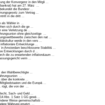
ung der Konvergenz in den Mitgli ...
ankrat) hat am 27. März ...
ekundet die Bundesr ...
mungsgesetz zum Vertrag ...
itt in die dritt ...
 als Wähler in ...
en sich durch die ge ...
 eine Verletzung de ...
rungsunion ohne gleichzeitige ...
ngswettbewerbs zwischen den nat ...
tätskultur werde in den vers ...
nflationäre Entwicklunge ...
 in Amsterdam beschlossene Stabilit& ...
re Entwicklungen durch d ...
ch die zu erwartenden inflation&aum ...
ssungsgericht verm ...
 den Wahlberechtigte ...
hrungsunion ...
über die konkrete ...
itgliedstaaten und die Europ& ...
rügt, die von der ...
echt, Sach- und Geld ...
 14 Abs. 1 Satz 1 GG gewä ...
onderer Weise gemeinschaftsb ...
dere Währung ersetzt, ...