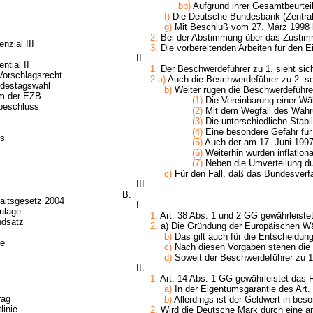
bb)
Aufgrund ihrer Gesamtbeurteil
f)
Die Deutsche Bundesbank (Zentralb
g)
Mit Beschluß vom 27. März 1998 b
2.
Bei der Abstimmung über das Zustim
nzial III
3.
Die vorbereitenden Arbeiten für den Eintr
II.
ntial II
1.
Der Beschwerdeführer zu 1. sieht sich
Vorschlagsrecht
2.a)
Auch die Beschwerdeführer zu 2. seh
ndestagswahl
b)
Weiter rügen die Beschwerdeführer
m der EZB
(1)
Die Vereinbarung einer Wäh
beschluss
(2)
Mit dem Wegfall des Währu
(3)
Die unterschiedliche Stabili
(4)
Eine besondere Gefahr für i
s
(5)
Auch der am 17. Juni 1997
(6)
Weiterhin würden inflationä
(7)
Neben die Umverteilung dur
c)
Für den Fall, daß das Bundesverfa
III.
B.
altsgesetz 2004
I.
ulage
1.
Art. 38 Abs. 1 und 2 GG gewährleistet
ndsatz
2.
a) Die Gründung der Europäischen Wä
b)
Das gilt auch für die Entscheidung 
fe
c)
Nach diesen Vorgaben stehen die M
d)
Soweit der Beschwerdeführer zu 1. 
II.
1.
Art. 14 Abs. 1 GG gewährleistet das R
a)
In der Eigentumsgarantie des Art.
rag
b)
Allerdings ist der Geldwert in bes
linie
2.
Wird die Deutsche Mark durch eine an