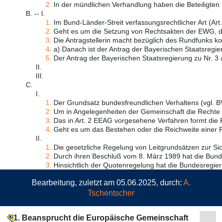
2.
In der mündlichen Verhandlung haben die Beteiligten i
B. -- I.
1.
Im Bund-Länder-Streit verfassungsrechtlicher Art (Art. 
2.
Geht es um die Setzung von Rechtsakten der EWG, die
3.
Die Antragstellerin macht bezüglich des Rundfunks ko
4.
a) Danach ist der Antrag der Bayerischen Staatsregier
5.
Der Antrag der Bayerischen Staatsregierung zu Nr. 3 a)
II.
III.
C.
I.
1.
Der Grundsatz bundesfreundlichen Verhaltens (vgl. BV
2.
Um in Angelegenheiten der Gemeinschaft die Rechte d
3.
Das in Art. 2 EEAG vorgesehene Verfahren formt die Pf
4.
Geht es um das Bestehen oder die Reichweite einer R
II.
1.
Die gesetzliche Regelung von Leitgrundsätzen zur Sic
2.
Durch ihren Beschluß vom 8. März 1989 hat die Bunde
3.
Hinsichtlich der Quotenregelung hat die Bundesregier
Bearbeitung, zuletzt am 05.06.2025, durch:
A.
Tschentscher
1. Beansprucht die Europäische Gemeinschaft