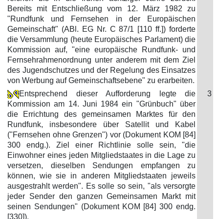
Bereits mit Entschließung vom 12. März 1982 zu
"Rundfunk und Fernsehen in der Europäischen
Gemeinschaft" (ABl. EG Nr. C 87/1 [110 ff.]) forderte
die Versammlung (heute Europäisches Parlament) die
Kommission auf, "eine europäische Rundfunk- und
Fernsehrahmenordnung unter anderem mit dem Ziel
des Jugendschutzes und der Regelung des Einsatzes
von Werbung auf Gemeinschaftsebene" zu erarbeiten.
Entsprechend dieser Aufforderung legte die
3
Kommission am 14. Juni 1984 ein "Grünbuch" über
die Errichtung des gemeinsamen Marktes für den
Rundfunk, insbesondere über Satellit und Kabel
("Fernsehen ohne Grenzen") vor (Dokument KOM [84]
300 endg.). Ziel einer Richtlinie solle sein, "die
Einwohner eines jeden Mitgliedstaates in die Lage zu
versetzen, dieselben Sendungen empfangen zu
können, wie sie in anderen Mitgliedstaaten jeweils
ausgestrahlt werden". Es solle so sein, "als versorgte
jeder Sender den ganzen Gemeinsamen Markt mit
seinen Sendungen" (Dokument KOM [84] 300 endg.
[330]).