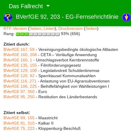
Das Fallrecht
BVerfGE 92, 203 - EG-Fernsehrichtlinie
Abruf und Rang:
RTF-Version
(
Seiten
,
Linien
),
Druckversion
(
Seiten
)
Rang:
93% (656)
Zitiert durch:
BVerfGE 167, 59
- Vereinigungsbedingte ökologische Altlasten
BVerfGE 160, 208
- CETA – Vorläufige Anwendung
BVerfGE 160, 1
- Umschlagsverbot Kernbrennstoffe
BVerfGE 135, 155
- Filmförderungsgesetz
BVerfGE 129, 108
- Legislativstreit Schuldenbremse
BVerfGE 120, 82
- Sperrklausel Kommunalwahlen
BVerfGE 116, 271
- Anlastung von EU-Agrarsubventionen
BVerfGE 106, 225
- Beihilfefähigkeit von Wahlleistungen I
BVerfGE 97, 350
- Euro
BVerfGE 95, 250
- Restitution des Länderbestands
Zitiert selbst:
BVerfGE 89, 155
- Maastricht
BVerfGE 81, 310
- Kalkar II
BVerfGE 75, 223
- Kloppenburg-Beschluß