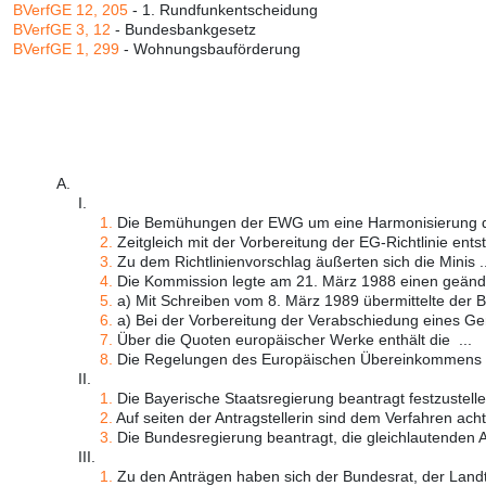
BVerfGE 12, 205
- 1. Rundfunkentscheidung
BVerfGE 3, 12
- Bundesbankgesetz
BVerfGE 1, 299
- Wohnungsbauförderung
A.
I.
1.
Die Bemühungen der EWG um eine Harmonisierung de
2.
Zeitgleich mit der Vorbereitung der EG-Richtlinie ents
3.
Zu dem Richtlinienvorschlag äußerten sich die Minis ..
4.
Die Kommission legte am 21. März 1988 einen geänder
5.
a) Mit Schreiben vom 8. März 1989 übermittelte der B 
6.
a) Bei der Vorbereitung der Verabschiedung eines G
7.
Über die Quoten europäischer Werke enthält die ...
8.
Die Regelungen des Europäischen Übereinkommens u
II.
1.
Die Bayerische Staatsregierung beantragt festzustellen
2.
Auf seiten der Antragstellerin sind dem Verfahren acht 
3.
Die Bundesregierung beantragt, die gleichlautenden An
III.
1.
Zu den Anträgen haben sich der Bundesrat, der Landt