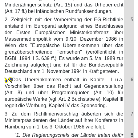
Minderjährigenschutz (Art. 15) und das Urheberrecht
(Art. 17 ff.) bei inländischen Rundfunksendungen.
2. Zeitgleich mit der Vorbereitung der EG-Richtlinie
5
entstand im Europarat aufgrund eines Beschlusses
der Ersten Europäischen Ministerkonferenz über
Massenmedienpolitik vom 9./10. Dezember 1986 in
Wien das "Europäische Übereinkommen über das
grenzüberschreitende Fernsehen" (veröffentlicht in
BGBl. 1994 II S. 639 ff.). Es wurde am 5. Mai 1989 zur
Zeichnung aufgelegt und ist für die Bundesrepublik
Deutschland am 1. November 1994 in Kraft getreten.
Das Übereinkommen enthält in Kapitel II u.a.
6
Vorschriften über das Recht auf Gegendarstellung
(Art. 8) und über Programmquoten (Art. 10) für
europäische Werke (vgl. Art. 2 Buchstabe e); Kapitel III
regelt die Werbung, Kapitel IV das Sponsoring.
3. Zu dem Richtlinienvorschlag äußerten sich die
7
Ministerpräsidenten der Länder auf ihrer Konferenz in
Hamburg vom 1. bis 3. Oktober 1986 wie folgt:
"1. Die Regierungschefs der Länder treten dafür
8