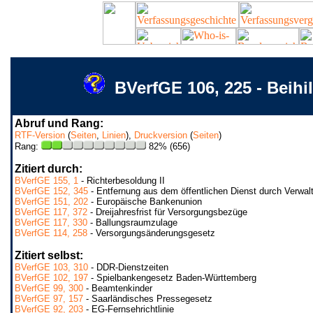
BVerfGE 106, 225 - Beihi
Abruf und Rang:
RTF-Version
(
Seiten
,
Linien
),
Druckversion
(
Seiten
)
Rang:
82% (656)
Zitiert durch:
BVerfGE 155, 1
- Richterbesoldung II
BVerfGE 152, 345
- Entfernung aus dem öffentlichen Dienst durch Verwal
BVerfGE 151, 202
- Europäische Bankenunion
BVerfGE 117, 372
- Dreijahresfrist für Versorgungsbezüge
BVerfGE 117, 330
- Ballungsraumzulage
BVerfGE 114, 258
- Versorgungsänderungsgesetz
Zitiert selbst:
BVerfGE 103, 310
- DDR-Dienstzeiten
BVerfGE 102, 197
- Spielbankengesetz Baden-Württemberg
BVerfGE 99, 300
- Beamtenkinder
BVerfGE 97, 157
- Saarländisches Pressegesetz
BVerfGE 92, 203
- EG-Fernsehrichtlinie