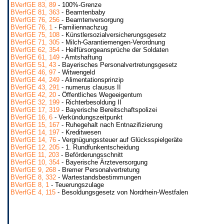
BVerfGE 83, 89
- 100%-Grenze
BVerfGE 81, 363
- Beamtenbaby
BVerfGE 76, 256
- Beamtenversorgung
BVerfGE 76, 1
- Familiennachzug
BVerfGE 75, 108
- Künstlersozialversicherungsgesetz
BVerfGE 71, 305
- Milch-Garantiemengen-Verordnung
BVerfGE 62, 354
- Heilfürsorgeansprüche der Soldaten
BVerfGE 61, 149
- Amtshaftung
BVerfGE 51, 43
- Bayerisches Personalvertretungsgesetz
BVerfGE 46, 97
- Witwengeld
BVerfGE 44, 249
- Alimentationsprinzip
BVerfGE 43, 291
- numerus clausus II
BVerfGE 42, 20
- Öffentliches Wegeeigentum
BVerfGE 32, 199
- Richterbesoldung II
BVerfGE 17, 319
- Bayerische Bereitschaftspolizei
BVerfGE 16, 6
- Verkündungszeitpunkt
BVerfGE 15, 167
- Ruhegehalt nach Entnazifizierung
BVerfGE 14, 197
- Kreditwesen
BVerfGE 14, 76
- Vergnügungssteuer auf Glücksspielgeräte
BVerfGE 12, 205
- 1. Rundfunkentscheidung
BVerfGE 11, 203
- Beförderungsschnitt
BVerfGE 10, 354
- Bayerische Ärzteversorgung
BVerfGE 9, 268
- Bremer Personalvertretung
BVerfGE 8, 332
- Wartestandsbestimmungen
BVerfGE 8, 1
- Teuerungszulage
BVerfGE 4, 115
- Besoldungsgesetz von Nordrhein-Westfalen