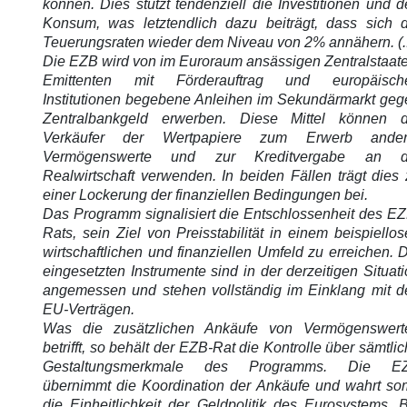
können. Dies stützt tendenziell die Investitionen und 
Konsum, was letztendlich dazu beiträgt, dass sich d
Teuerungsraten wieder dem Niveau von 2% annähern. (..
Die EZB wird von im Euroraum ansässigen Zentralstaate
Emittenten mit Förderauftrag und europäisch
Institutionen begebene Anleihen im Sekundärmarkt geg
Zentralbankgeld erwerben. Diese Mittel können d
Verkäufer der Wertpapiere zum Erwerb ander
Vermögenswerte und zur Kreditvergabe an d
Realwirtschaft verwenden. In beiden Fällen trägt dies
einer Lockerung der finanziellen Bedingungen bei.
Das Programm signalisiert die Entschlossenheit des EZ
Rats, sein Ziel von Preisstabilität in einem beispiello
wirtschaftlichen und finanziellen Umfeld zu erreichen. 
eingesetzten Instrumente sind in der derzeitigen Situat
angemessen und stehen vollständig im Einklang mit d
EU-Verträgen.
Was die zusätzlichen Ankäufe von Vermögenswert
betrifft, so behält der EZB-Rat die Kontrolle über sämtli
Gestaltungsmerkmale des Programms. Die E
übernimmt die Koordination der Ankäufe und wahrt som
die Einheitlichkeit der Geldpolitik des Eurosystems. 