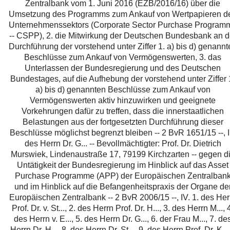
Zentralbank vom 1. Juni 2016 (EZB/2016/16) über die
Umsetzung des Programms zum Ankauf von Wertpapieren d
Unternehmenssektors (Corporate Sector Purchase Program
-- CSPP), 2. die Mitwirkung der Deutschen Bundesbank an d
Durchführung der vorstehend unter Ziffer 1. a) bis d) genannt
Beschlüsse zum Ankauf von Vermögenswerten, 3. das
Unterlassen der Bundesregierung und des Deutschen
Bundestages, auf die Aufhebung der vorstehend unter Ziffer 
a) bis d) genannten Beschlüsse zum Ankauf von
Vermögenswerten aktiv hinzuwirken und geeignete
Vorkehrungen dafür zu treffen, dass die innerstaatlichen
Belastungen aus der fortgesetzten Durchführung dieser
Beschlüsse möglichst begrenzt bleiben -- 2 BvR 1651/15 --, II
des Herrn Dr. G... -- Bevollmächtigter: Prof. Dr. Dietrich
Murswiek, Lindenaustraße 17, 79199 Kirchzarten -- gegen d
Untätigkeit der Bundesregierung im Hinblick auf das Asset
Purchase Programme (APP) der Europäischen Zentralban
und im Hinblick auf die Befangenheitspraxis der Organe de
Europäischen Zentralbank -- 2 BvR 2006/15 --, IV. 1. des Her
Prof. Dr. v. St..., 2. des Herrn Prof. Dr. H..., 3. des Herrn M..., 
des Herrn v. E..., 5. des Herrn Dr. G..., 6. der Frau M..., 7. de
Herrn Dr. H..., 8. des Herrn Dr. St..., 9. des Herrn Prof. Dr. K... 