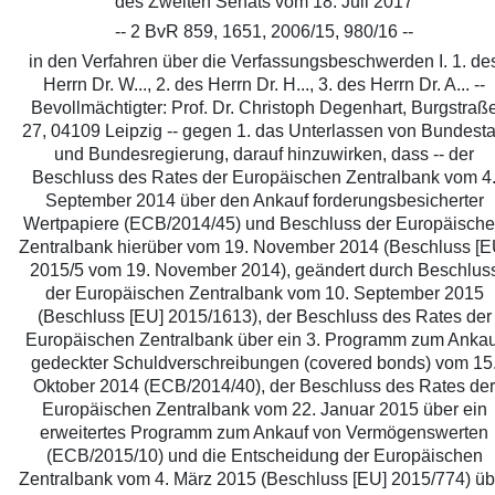
des Zweiten Senats vom 18. Juli 2017
-- 2 BvR 859, 1651, 2006/15, 980/16 --
in den Verfahren über die Verfassungsbeschwerden I. 1. de
Herrn Dr. W..., 2. des Herrn Dr. H..., 3. des Herrn Dr. A... --
Bevollmächtigter: Prof. Dr. Christoph Degenhart, Burgstraß
27, 04109 Leipzig -- gegen 1. das Unterlassen von Bundest
und Bundesregierung, darauf hinzuwirken, dass -- der
Beschluss des Rates der Europäischen Zentralbank vom 4
September 2014 über den Ankauf forderungsbesicherter
Wertpapiere (ECB/2014/45) und Beschluss der Europäisch
Zentralbank hierüber vom 19. November 2014 (Beschluss [E
2015/5 vom 19. November 2014), geändert durch Beschlus
der Europäischen Zentralbank vom 10. September 2015
(Beschluss [EU] 2015/1613), der Beschluss des Rates der
Europäischen Zentralbank über ein 3. Programm zum Ankau
gedeckter Schuldverschreibungen (covered bonds) vom 15
Oktober 2014 (ECB/2014/40), der Beschluss des Rates der
Europäischen Zentralbank vom 22. Januar 2015 über ein
erweitertes Programm zum Ankauf von Vermögenswerten
(ECB/2015/10) und die Entscheidung der Europäischen
Zentralbank vom 4. März 2015 (Beschluss [EU] 2015/774) üb