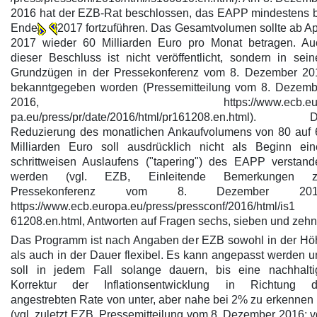
2016 hat der EZB-Rat beschlossen, das EAPP mindestens b
Ende
2017 fortzuführen. Das Gesamtvolumen sollte ab Ap
2017 wieder 60 Milliarden Euro pro Monat betragen. Au
dieser Beschluss ist nicht veröffentlicht, sondern in sei
Grundzügen in der Pressekonferenz vom 8. Dezember 20
bekanntgegeben worden (Pressemitteilung vom 8. Dezemb
2016, https://www.ecb.eur
pa.eu/press/pr/date/2016/html/pr161208.en.html). D
Reduzierung des monatlichen Ankaufvolumens von 80 auf 
Milliarden Euro soll ausdrücklich nicht als Beginn ein
schrittweisen Auslaufens ("tapering") des EAPP verstand
werden (vgl. EZB, Einleitende Bemerkungen z
Pressekonferenz vom 8. Dezember 201
https://www.ecb.europa.eu/press/pressconf/2016/html/is1
61208.en.html, Antworten auf Fragen sechs, sieben und zehn
Das Programm ist nach Angaben der EZB sowohl in der Hö
als auch in der Dauer flexibel. Es kann angepasst werden 
soll in jedem Fall solange dauern, bis eine nachhalti
Korrektur der Inflationsentwicklung in Richtung d
angestrebten Rate von unter, aber nahe bei 2% zu erkennen 
(vgl. zuletzt EZB, Pressemitteilung vom 8. Dezember 2016; v