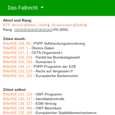
Das Fallrecht
Abruf und Rang:
RTF-Version
(
Seiten
,
Linien
),
Druckversion
(
Seiten
)
Rang:
0% (656)
Zitiert durch:
BVerfGE 158, 89
- PSPP Vollstreckungsanordnung
BVerfGE 158, 1
- Ökotox-Daten
BVerfGE 157, 1
- CETA-Organstreit I
BVerfGE 156, 224
- Parität bei Bundestagswahl
BVerfGE 156, 182
- Rumänien II
BVerfGE 154, 17
- PSPP-Programm der EZB
BVerfGE 152, 216
- Recht auf Vergessen II
BVerfGE 151, 202
- Europäische Bankenunion
Zitiert selbst:
BVerfGE 142, 123
- OMT-Programm
BVerfGE 140, 317
- Identitätskontrolle
BVerfGE 135, 317
- ESM-Vertrag
BVerfGE 134, 366
- OMT-Beschluss
BVerfGE 132, 195
- Europäischer Stabilitätsmechanismus