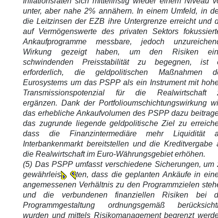
Inflationsraten sich mittelfristig wieder einem Niveau 
unter, aber nahe 2% annähern. In einem Umfeld, in d
die Leitzinsen der EZB ihre Untergrenze erreicht und 
auf Vermögenswerte des privaten Sektors fokussiert
Ankaufprogramme messbare, jedoch unzureichen
Wirkung gezeigt haben, um den Risiken ein
schwindenden Preisstabilität zu begegnen, ist 
erforderlich, die geldpolitischen Maßnahmen d
Eurosystems um das PSPP als ein Instrument mit hoh
Transmissionspotenzial für die Realwirtschaft 
ergänzen. Dank der Portfolioumschichtungswirkung wi
das erhebliche Ankaufvolumen des PSPP dazu beitrage
das zugrunde liegende geldpolitische Ziel zu erreiche
dass die Finanzintermediäre mehr Liquidität 
Interbankenmarkt bereitstellen und die Kreditvergabe 
die Realwirtschaft im Euro-Währungsgebiet erhöhen.
(5) Das PSPP umfasst verschiedene Sicherungen, um 
gewährleis
ten, dass die geplanten Ankäufe in ein
angemessenen Verhältnis zu den Programmzielen steh
und die verbundenen finanziellen Risiken bei d
Programmgestaltung ordnungsgemäß berücksichti
wurden und mittels Risikomanagement begrenzt werde