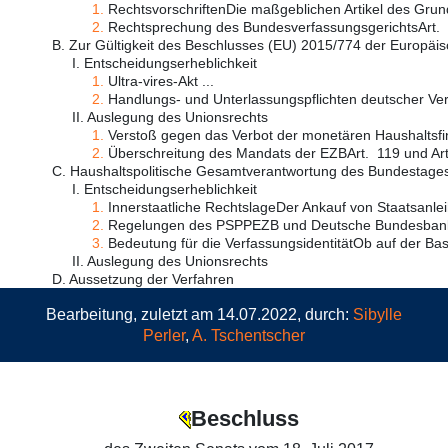
1.
RechtsvorschriftenDie maßgeblichen Artikel des Grun
2.
Rechtsprechung des BundesverfassungsgerichtsArt. 3
B. Zur Gültigkeit des Beschlusses (EU) 2015/774 der Europä
I. Entscheidungserheblichkeit
1.
Ultra-vires-Akt ...
2.
Handlungs- und Unterlassungspflichten deutscher Verf
II. Auslegung des Unionsrechts
1.
Verstoß gegen das Verbot der monetären Haushaltsfin
2.
Überschreitung des Mandats der EZBArt. 119 und Art.
C. Haushaltspolitische Gesamtverantwortung des Bundestage
I. Entscheidungserheblichkeit
1.
Innerstaatliche RechtslageDer Ankauf von Staatsanlei
2.
Regelungen des PSPPEZB und Deutsche Bundesbank h
3.
Bedeutung für die VerfassungsidentitätOb auf der Bas 
II. Auslegung des Unionsrechts
D. Aussetzung der Verfahren
Bearbeitung, zuletzt am 14.07.2022, durch:
Sibylle
Perler
,
A. Tschentscher
Beschluss