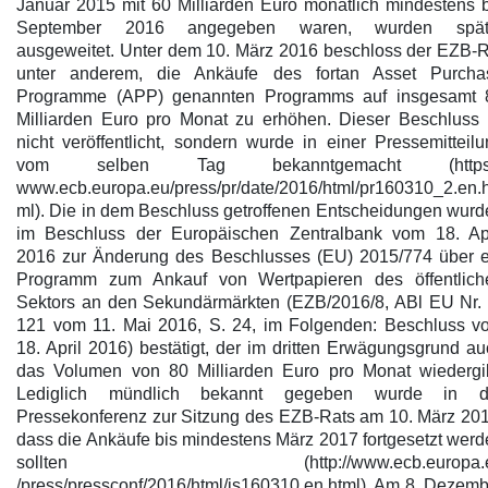
Januar 2015 mit 60 Milliarden Euro monatlich mindestens b
September 2016 angegeben waren, wurden spät
ausgeweitet. Unter dem 10. März 2016 beschloss der EZB-R
unter anderem, die Ankäufe des fortan Asset Purcha
Programme (APP) genannten Programms auf insgesamt 
Milliarden Euro pro Monat zu erhöhen. Dieser Beschluss i
nicht veröffentlicht, sondern wurde in einer Pressemitteil
vom selben Tag bekanntgemacht (https:
www.ecb.europa.eu/press/pr/date/2016/html/pr160310_2.en.h
ml). Die in dem Beschluss getroffenen Entscheidungen wurd
im Beschluss der Europäischen Zentralbank vom 18. Apr
2016 zur Änderung des Beschlusses (EU) 2015/774 über e
Programm zum Ankauf von Wertpapieren des öffentlich
Sektors an den Sekundärmärkten (EZB/2016/8, ABl EU Nr.
121 vom 11. Mai 2016, S. 24, im Folgenden: Beschluss v
18. April 2016) bestätigt, der im dritten Erwägungsgrund a
das Volumen von 80 Milliarden Euro pro Monat wiedergib
Lediglich mündlich bekannt gegeben wurde in d
Pressekonferenz zur Sitzung des EZB-Rats am 10. März 201
dass die Ankäufe bis mindestens März 2017 fortgesetzt wer
sollten (http://www.ecb.europa.
/press/pressconf/2016/html/is160310.en.html). Am 8. Dezem