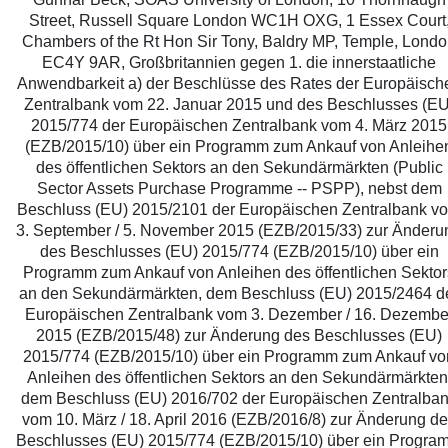
Street, Russell Square London WC1H OXG, 1 Essex Court
Chambers of the Rt Hon Sir Tony, Baldry MP, Temple, Lond
EC4Y 9AR, Großbritannien gegen 1. die innerstaatliche
Anwendbarkeit a) der Beschlüsse des Rates der Europäisch
Zentralbank vom 22. Januar 2015 und des Beschlusses (EU
2015/774 der Europäischen Zentralbank vom 4. März 2015
(EZB/2015/10) über ein Programm zum Ankauf von Anleihe
des öffentlichen Sektors an den Sekundärmärkten (Public
Sector Assets Purchase Programme -- PSPP), nebst dem
Beschluss (EU) 2015/2101 der Europäischen Zentralbank v
3. September / 5. November 2015 (EZB/2015/33) zur Änderu
des Beschlusses (EU) 2015/774 (EZB/2015/10) über ein
Programm zum Ankauf von Anleihen des öffentlichen Sektor
an den Sekundärmärkten, dem Beschluss (EU) 2015/2464 d
Europäischen Zentralbank vom 3. Dezember / 16. Dezembe
2015 (EZB/2015/48) zur Änderung des Beschlusses (EU)
2015/774 (EZB/2015/10) über ein Programm zum Ankauf vo
Anleihen des öffentlichen Sektors an den Sekundärmärkten
dem Beschluss (EU) 2016/702 der Europäischen Zentralba
vom 10. März / 18. April 2016 (EZB/2016/8) zur Änderung d
Beschlusses (EU) 2015/774 (EZB/2015/10) über ein Progra