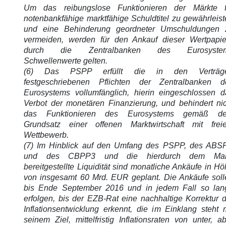
Um das reibungslose Funktionieren der Märkte f
notenbankfähige marktfähige Schuldtitel zu gewährleis
und eine Behinderung geordneter Umschuldungen 
vermeiden, werden für den Ankauf dieser Wertpapie
durch die Zentralbanken des Eurosyste
Schwellenwerte gelten.
(6) Das PSPP erfüllt die in den Verträg
festgeschriebenen Pflichten der Zentralbanken d
Eurosystems vollumfänglich, hierin eingeschlossen d
Verbot der monetären Finanzierung, und behindert nic
das Funktionieren des Eurosystems gemäß d
Grundsatz einer offenen Marktwirtschaft mit frei
Wettbewerb.
(7) Im Hinblick auf den Umfang des PSPP, des ABS
und des CBPP3 und die hierdurch dem Mar
bereitgestellte Liquidität sind monatliche Ankäufe in H
von insgesamt 60 Mrd. EUR geplant. Die Ankäufe soll
bis Ende September 2016 und in jedem Fall so lan
erfolgen, bis der EZB-Rat eine nachhaltige Korrektur 
Inflationsentwicklung erkennt, die im Einklang steht 
seinem Ziel, mittelfristig Inflationsraten von unter, a