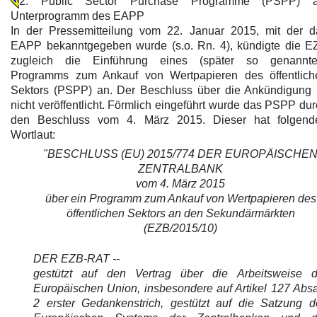
2. Public Sector Purchase Programme (PSPP) a
Unterprogramm des EAPP
In der Pressemitteilung vom 22. Januar 2015, mit der d
EAPP bekanntgegeben wurde (s.o. Rn. 4), kündigte die E
zugleich die Einführung eines (später so genannte
Programms zum Ankauf von Wertpapieren des öffentlich
Sektors (PSPP) an. Der Beschluss über die Ankündigung i
nicht veröffentlicht. Förmlich eingeführt wurde das PSPP du
den Beschluss vom 4. März 2015. Dieser hat folgend
Wortlaut:
"BESCHLUSS (EU) 2015/774 DER EUROPÄISCHE
ZENTRALBANK
vom 4. März 2015
über ein Programm zum Ankauf von Wertpapieren des
öffentlichen Sektors an den Sekundärmärkten
(EZB/2015/10)
DER EZB-RAT --
gestützt auf den Vertrag über die Arbeitsweise d
Europäischen Union, insbesondere auf Artikel 127 Absa
2 erster Gedankenstrich, gestützt auf die Satzung d