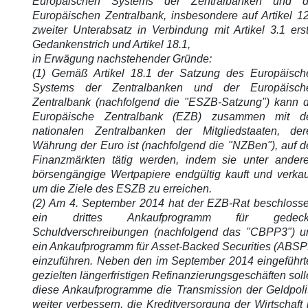
Europäischen Systems der Zentralbanken und d
Europäischen Zentralbank, insbesondere auf Artikel 12
zweiter Unterabsatz in Verbindung mit Artikel 3.1 ers
Gedankenstrich und Artikel 18.1,
in Erwägung nachstehender Gründe:
(1) Gemäß Artikel 18.1 der Satzung des Europäisch
Systems der Zentralbanken und der Europäisch
Zentralbank (nachfolgend die "ESZB-Satzung") kann d
Europäische Zentralbank (EZB) zusammen mit d
nationalen Zentralbanken der Mitgliedstaaten, der
Währung der Euro ist (nachfolgend die "NZBen"), auf d
Finanzmärkten tätig werden, indem sie unter ander
börsengängige Wertpapiere endgültig kauft und verkauf
um die Ziele des ESZB zu erreichen.
(2) Am 4. September 2014 hat der EZB-Rat beschlosse
ein drittes Ankaufprogramm für gedeck
Schuldverschreibungen (nachfolgend das "CBPP3") u
ein Ankaufprogramm für Asset-Backed Securities (ABSP
einzuführen. Neben den im September 2014 eingeführt
gezielten längerfristigen Refinanzierungsgeschäften sol
diese Ankaufprogramme die Transmission der Geldpolit
weiter verbessern, die Kreditversorgung der Wirtschaft