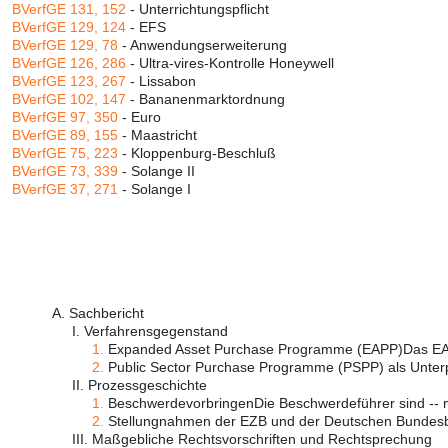
BVerfGE 131, 152
- Unterrichtungspflicht
BVerfGE 129, 124
- EFS
BVerfGE 129, 78
- Anwendungserweiterung
BVerfGE 126, 286
- Ultra-vires-Kontrolle Honeywell
BVerfGE 123, 267
- Lissabon
BVerfGE 102, 147
- Bananenmarktordnung
BVerfGE 97, 350
- Euro
BVerfGE 89, 155
- Maastricht
BVerfGE 75, 223
- Kloppenburg-Beschluß
BVerfGE 73, 339
- Solange II
BVerfGE 37, 271
- Solange I
A. Sachbericht
I. Verfahrensgegenstand
1.
Expanded Asset Purchase Programme (EAPP)Das EAPP
2.
Public Sector Purchase Programme (PSPP) als Unter
II. Prozessgeschichte
1.
BeschwerdevorbringenDie Beschwerdeführer sind -- mi
2.
Stellungnahmen der EZB und der Deutschen Bundesba
III. Maßgebliche Rechtsvorschriften und Rechtsprechung