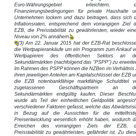
Euro-Währungsgebiet erleichtern, d
Finanzierungsbedingungen für private Haushalte u
Unternehmen lockern und dazu beitragen, dass sich d
Inflationsraten, entsprechend dem vorrangigen Ziel d
EZB, die Preisstabilität zu gewährleisten, wieder ein
Niveau von 2% annähern.
(3) Am 22. Januar 2015 hat der EZB-Rat beschlosse
die Wertpapierankäufe um ein Programm zum Ankauf v
Wertpapieren des öffentlichen Sektors an d
Sekundärmärkten (nachfolgend das "PSPP") zu erweiter
Im Rahmen des PSPP können die NZBen im Verhältnis 
ihren jeweiligen Anteilen am Kapitalschlüssel der EZB 
die EZB notenbankfähige marktfähige Schuldtitel v
zugelassenen Geschäftspartnern an d
Sekundärmärkten endgültig kaufen. Dieser Beschlu
wurde als Teil der einheitlichen Geldpolitik angesich
verschiedener Faktoren gefasst, welche das Abwärtsris
in Bezug auf die Aussichten für die mittelfristi
Preisentwicklung wesentlich erhöht haben, wodurch d
Erreichen des vorrangigen Ziels der EZB, d
Preisstabilität zu gewährleisten, gefährdet ist. Zu die