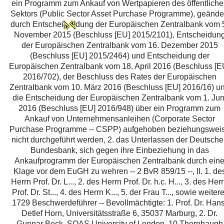
ein Programm zum Ankauf von Wertpapieren des öffentliche
Sektors (Public Sector Asset Purchase Programme), geände
durch Entschei
dung der Europäischen Zentralbank vom 
November 2015 (Beschluss [EU] 2015/2101), Entscheidun
der Europäischen Zentralbank vom 16. Dezember 2015
(Beschluss [EU] 2015/2464) und Entscheidung der
Europäischen Zentralbank vom 18. April 2016 (Beschluss [E
2016/702), der Beschluss des Rates der Europäischen
Zentralbank vom 10. März 2016 (Beschluss [EU] 2016/16) u
die Entscheidung der Europäischen Zentralbank vom 1. Jun
2016 (Beschluss [EU] 2016/948) über ein Programm zum
Ankauf von Unternehmensanleihen (Corporate Sector
Purchase Programme -- CSPP) aufgehoben beziehungswei
nicht durchgeführt werden, 2. das Unterlassen der Deutsch
Bundesbank, sich gegen ihre Einbeziehung in das
Ankaufprogramm der Europäischen Zentralbank durch ein
Klage vor dem EuGH zu wehren -- 2 BvR 859/15 --, II. 1. de
Herrn Prof. Dr. L..., 2. des Herrn Prof. Dr. h.c. H..., 3. des Her
Prof. Dr. St..., 4. des Herrn K..., 5. der Frau T..., sowie weitere
1729 Beschwerdeführer -- Bevollmächtigte: 1. Prof. Dr. Hans
Detlef Horn, Universitätsstraße 6, 35037 Marburg, 2. Dr.
Gunnar Beck, SOAS University of London, 10 Thornhaugh