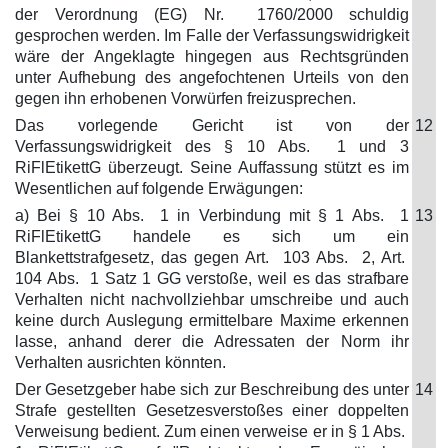
der Verordnung (EG) Nr. 1760/2000 schuldig
gesprochen werden. Im Falle der Verfassungswidrigkeit
wäre der Angeklagte hingegen aus Rechtsgründen
unter Aufhebung des angefochtenen Urteils von den
gegen ihn erhobenen Vorwürfen freizusprechen.
Das vorlegende Gericht ist von der
12
Verfassungswidrigkeit des § 10 Abs. 1 und 3
RiFlEtikettG überzeugt. Seine Auffassung stützt es im
Wesentlichen auf folgende Erwägungen:
a) Bei § 10 Abs. 1 in Verbindung mit § 1 Abs. 1
13
RiFlEtikettG handele es sich um ein
Blankettstrafgesetz, das gegen Art. 103 Abs. 2, Art.
104 Abs. 1 Satz 1 GG verstoße, weil es das strafbare
Verhalten nicht nachvollziehbar umschreibe und auch
keine durch Auslegung ermittelbare Maxime erkennen
lasse, anhand derer die Adressaten der Norm ihr
Verhalten ausrichten könnten.
Der Gesetzgeber habe sich zur Beschreibung des unter
14
Strafe gestellten Gesetzesverstoßes einer doppelten
Verweisung bedient. Zum einen verweise er in § 1 Abs.