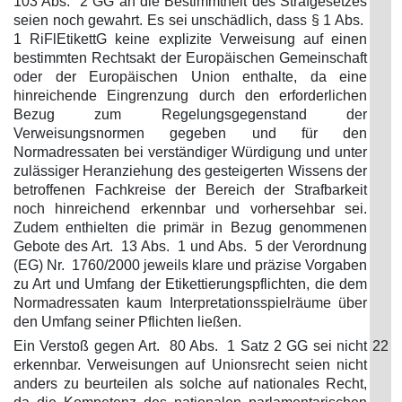
103 Abs. 2 GG an die Bestimmtheit des Strafgesetzes
seien noch gewahrt. Es sei unschädlich, dass § 1 Abs.
1 RiFlEtikettG keine explizite Verweisung auf einen
bestimmten Rechtsakt der Europäischen Gemeinschaft
oder der Europäischen Union enthalte, da eine
hinreichende Eingrenzung durch den erforderlichen
Bezug zum Regelungsgegenstand der
Verweisungsnormen gegeben und für den
Normadressaten bei verständiger Würdigung und unter
zulässiger Heranziehung des gesteigerten Wissens der
betroffenen Fachkreise der Bereich der Strafbarkeit
noch hinreichend erkennbar und vorhersehbar sei.
Zudem enthielten die primär in Bezug genommenen
Gebote des Art. 13 Abs. 1 und Abs. 5 der Verordnung
(EG) Nr. 1760/2000 jeweils klare und präzise Vorgaben
zu Art und Umfang der Etikettierungspflichten, die dem
Normadressaten kaum Interpretationsspielräume über
den Umfang seiner Pflichten ließen.
Ein Verstoß gegen Art. 80 Abs. 1 Satz 2 GG sei nicht
22
erkennbar. Verweisungen auf Unionsrecht seien nicht
anders zu beurteilen als solche auf nationales Recht,