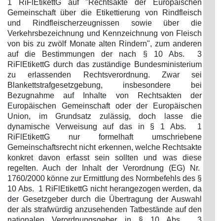
1 RiFlEtikettG auf "Rechtsakte der Europäischen
Gemeinschaft über die Etikettierung von Rindfleisch
und Rindfleischerzeugnissen sowie über die
Verkehrsbezeichnung und Kennzeichnung von Fleisch
von bis zu zwölf Monate alten Rindern", zum anderen
auf die Bestimmungen der nach § 10 Abs. 3
RiFlEtikettG durch das zuständige Bundesministerium
zu erlassenden Rechtsverordnung. Zwar sei
Blankettstrafgesetzgebung, insbesondere bei
Bezugnahme auf Inhalte von Rechtsakten der
Europäischen Gemeinschaft oder der Europäischen
Union, im Grundsatz zulässig, doch lasse die
dynamische Verweisung auf das in § 1 Abs. 1
RiFlEtikettG nur formelhaft umschriebene
Gemeinschaftsrecht nicht erkennen, welche Rechtsakte
konkret davon erfasst sein sollten und was diese
regelten. Auch der Inhalt der Verordnung (EG) Nr.
1760/2000 könne zur Ermittlung des Normbefehls des §
10 Abs. 1 RiFlEtikettG nicht herangezogen werden, da
der Gesetzgeber durch die Übertragung der Auswahl
der als strafwürdig anzusehenden Tatbestände auf den
nationalen Verordnungsgeber in § 10 Abs. 3