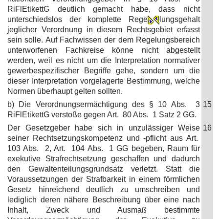
RiFlEtikettG deutlich gemacht habe, dass nicht
unterschiedslos der komplette Rege
lungsgehalt
jeglicher Verordnung in diesem Rechtsgebiet erfasst
sein solle. Auf Fachwissen der dem Regelungsbereich
unterworfenen Fachkreise könne nicht abgestellt
werden, weil es nicht um die Interpretation normativer
gewerbespezifischer Begriffe gehe, sondern um die
dieser Interpretation vorgelagerte Bestimmung, welche
Normen überhaupt gelten sollten.
b) Die Verordnungsermächtigung des § 10 Abs. 3
15
RiFlEtikettG verstoße gegen Art. 80 Abs. 1 Satz 2 GG.
Der Gesetzgeber habe sich in unzulässiger Weise
16
seiner Rechtsetzungskompetenz und -pflicht aus Art.
103 Abs. 2, Art. 104 Abs. 1 GG begeben, Raum für
exekutive Strafrechtsetzung geschaffen und dadurch
den Gewaltenteilungsgrundsatz verletzt. Statt die
Voraussetzungen der Strafbarkeit in einem förmlichen
Gesetz hinreichend deutlich zu umschreiben und
lediglich deren nähere Beschreibung über eine nach
Inhalt, Zweck und Ausmaß bestimmte