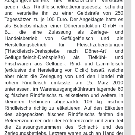
Ausgangsverfahrens des vorsätzlichen Verstoßes
gegen das Rindfleischetikettierungsgesetz schuldig
und verurteilte ihn zu einer Geldstrafe von 250
Tagessätzen zu je 100 Euro. Der Angeklagte hatte es
als Betriebsinhaber einer Dönerproduktion GmbH in
B..., die eine Zulassung als Zerlege- und
Handelsbetrieb von Geflügelfleisch und als
Herstellungsbetrieb für Fleischzubereitungen
("Hackfleisch-Drehspieße nach Döner-Art" und
Geflügelfleisch-Drehspieße) als Tiefkühl- und
Frischwaren aus Geflügel-, Rind- und Lammfleisch
(exklusive die Herstellung von Ciclik) besaß, welche
aber nicht die Zerlegung von und den Handel mit
rohem Rindfleisch umfasste, am 15. März 2010
unterlassen, im Warenausgangskühlraum lagernde 60
kg frischen Rindfleischs zu etikettieren und weitere, in
kleineren Gebinden abgepackte 106 kg frischen
Rindfleischs richtig zu etikettieren. Auf den Etiketten
des abgepackten frischen Rindfleischs fehlten die
Referenznummer oder der Referenzcode und zum Teil
die Zulassungsnummern des Schlacht- und des
Zerlegungsbetriebs. Letztere waren auch an Hand der