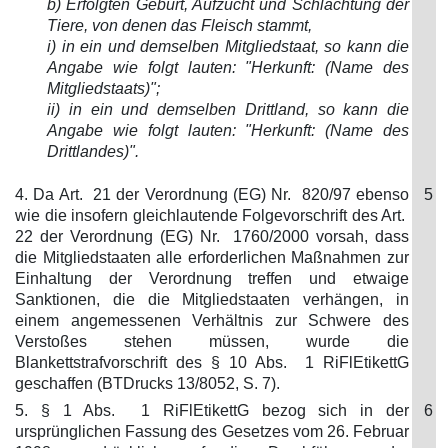
b) Erfolgten Geburt, Aufzucht und Schlachtung der
Tiere, von denen das Fleisch stammt,
i) in ein und demselben Mitgliedstaat, so kann die
Angabe wie folgt lauten: "Herkunft: (Name des
Mitgliedstaats)";
ii) in ein und demselben Drittland, so kann die
Angabe wie folgt lauten: "Herkunft: (Name des
Drittlandes)".
4. Da Art. 21 der Verordnung (EG) Nr. 820/97 ebenso
5
wie die insofern gleichlautende Folgevorschrift des Art.
22 der Verordnung (EG) Nr. 1760/2000 vorsah, dass
die Mitgliedstaaten alle erforderlichen Maßnahmen zur
Einhaltung der Verordnung treffen und etwaige
Sanktionen, die die Mitgliedstaaten verhängen, in
einem angemessenen Verhältnis zur Schwere des
Verstoßes stehen müssen, wurde die
Blankettstrafvorschrift des § 10 Abs. 1 RiFlEtikettG
geschaffen (BTDrucks 13/8052, S. 7).
5. § 1 Abs. 1 RiFlEtikettG bezog sich in der
6
ursprünglichen Fassung des Gesetzes vom 26. Februar