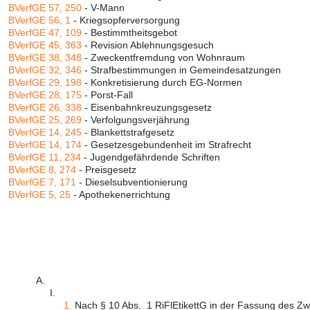
BVerfGE 57, 250
- V-Mann
BVerfGE 56, 1
- Kriegsopferversorgung
BVerfGE 47, 109
- Bestimmtheitsgebot
BVerfGE 45, 363
- Revision Ablehnungsgesuch
BVerfGE 38, 348
- Zweckentfremdung von Wohnraum
BVerfGE 32, 346
- Strafbestimmungen in Gemeindesatzungen
BVerfGE 29, 198
- Konkretisierung durch EG-Normen
BVerfGE 28, 175
- Porst-Fall
BVerfGE 26, 338
- Eisenbahnkreuzungsgesetz
BVerfGE 25, 269
- Verfolgungsverjährung
BVerfGE 14, 245
- Blankettstrafgesetz
BVerfGE 14, 174
- Gesetzesgebundenheit im Strafrecht
BVerfGE 11, 234
- Jugendgefährdende Schriften
BVerfGE 8, 274
- Preisgesetz
BVerfGE 7, 171
- Dieselsubventionierung
BVerfGE 5, 25
- Apothekenerrichtung
A.
I.
1.
Nach § 10 Abs. 1 RiFlEtikettG in der Fassung des Zw 