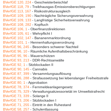
BVerfGE 120, 224
- Geschwisterbeischlaf
BVerfGE 118, 79
- Treibhausgas-Emissionsberechtigungen
BVerfGE 113, 167
- Risikostrukturausgleich
BVerfGE 109, 190
- Nachträgliche Sicherungsverwahrung
BVerfGE 109, 133
- Langfristige Sicherheitsverwahrung
BVerfGE 108, 282
- Kopftuch
BVerfGE 106, 1
- Oberfinanzdirektionen
BVerfGE 105, 61
- Wehrpflicht I
BVerfGE 102, 147
- Bananenmarktordnung
BVerfGE 101, 1
- Hennenhaltungsverordnung
BVerfGE 96, 245
- Besonders schwerer Nachteil
BVerfGE 96, 10
- Räumliche Aufenthaltsbeschränkung
BVerfGE 95, 96
- Mauerschützen
BVerfGE 93, 213
- DDR-Rechtsanwälte
BVerfGE 92, 1
- Sitzblockaden II
BVerfGE 90, 145
- Cannabis
BVerfGE 87, 399
- Versammlungsauflösung
BVerfGE 86, 288
- Strafaussetzung bei lebenslanger Freiheitsstrafe
BVerfGE 80, 1
- Approbation
BVerfGE 78, 374
- Fernmeldeanlagengesetz
BVerfGE 75, 329
- Verwaltungsakzessorietät im Umweltstrafrecht
BVerfGE 73, 339
- Solange II
BVerfGE 73, 206
- Sitzblockaden I
BVerfGE 71, 255
- Eintritt in den Ruhestand
BVerfGE 58, 257
- Schulentlassung