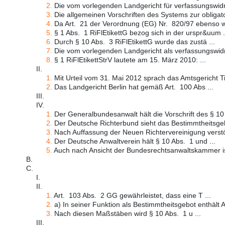
2.
Die vom vorlegenden Landgericht für verfassungswidri
3.
Die allgemeinen Vorschriften des Systems zur obligato
4.
Da Art. 21 der Verordnung (EG) Nr. 820/97 ebenso w 
5.
§ 1 Abs. 1 RiFlEtikettG bezog sich in der urspr&uum .
6.
Durch § 10 Abs. 3 RiFlEtikettG wurde das zustä ...
7.
Die vom vorlegenden Landgericht als verfassungswidri
8.
§ 1 RiFlEtikettStrV lautete am 15. März 2010: ...
II.
1.
Mit Urteil vom 31. Mai 2012 sprach das Amtsgericht Ti
2.
Das Landgericht Berlin hat gemäß Art. 100 Abs ...
III.
IV.
1.
Der Generalbundesanwalt hält die Vorschrift des § 10 
2.
Der Deutsche Richterbund sieht das Bestimmtheitsgebo
3.
Nach Auffassung der Neuen Richtervereinigung verstö
4.
Der Deutsche Anwaltverein hält § 10 Abs. 1 und ...
5.
Auch nach Ansicht der Bundesrechtsanwaltskammer is
B.
C.
I.
II.
1.
Art. 103 Abs. 2 GG gewährleistet, dass eine T ...
2.
a) In seiner Funktion als Bestimmtheitsgebot enthält Art
3.
Nach diesen Maßstäben wird § 10 Abs. 1 u ...
III.