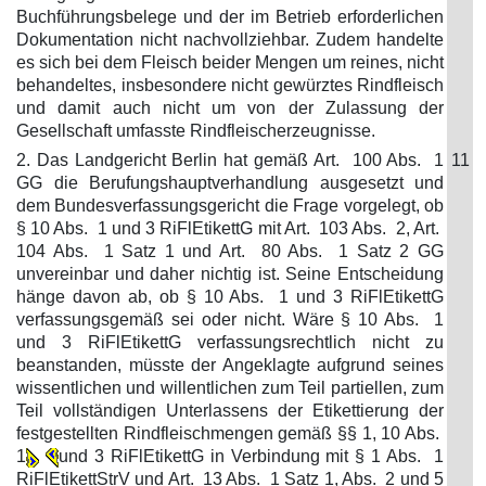
Buchführungsbelege und der im Betrieb erforderlichen
Dokumentation nicht nachvollziehbar. Zudem handelte
es sich bei dem Fleisch beider Mengen um reines, nicht
behandeltes, insbesondere nicht gewürztes Rindfleisch
und damit auch nicht um von der Zulassung der
Gesellschaft umfasste Rindfleischerzeugnisse.
2. Das Landgericht Berlin hat gemäß Art. 100 Abs. 1
11
GG die Berufungshauptverhandlung ausgesetzt und
dem Bundesverfassungsgericht die Frage vorgelegt, ob
§ 10 Abs. 1 und 3 RiFlEtikettG mit Art. 103 Abs. 2, Art.
104 Abs. 1 Satz 1 und Art. 80 Abs. 1 Satz 2 GG
unvereinbar und daher nichtig ist. Seine Entscheidung
hänge davon ab, ob § 10 Abs. 1 und 3 RiFlEtikettG
verfassungsgemäß sei oder nicht. Wäre § 10 Abs. 1
und 3 RiFlEtikettG verfassungsrechtlich nicht zu
beanstanden, müsste der Angeklagte aufgrund seines
wissentlichen und willentlichen zum Teil partiellen, zum
Teil vollständigen Unterlassens der Etikettierung der
festgestellten Rindfleischmengen gemäß §§ 1, 10 Abs.
1
und 3 RiFlEtikettG in Verbindung mit § 1 Abs. 1
RiFlEtikettStrV und Art. 13 Abs. 1 Satz 1, Abs. 2 und 5