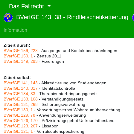
Das Fallrecht
BVerfGE 143, 38 - Rindfleischetikettierung
Abruf und Rang:
RTF-Version
(
Seiten
,
Linien
),
Druckversion
(
Seiten
)
Information
Rang:
70% (656)
Zitiert durch:
BVerfGE 159, 223
- Ausgangs- und Kontaktbeschränkungen
BVerfGE 150, 1
- Zensus 2011
BVerfGE 149, 293
- Fixierungen
Zitiert selbst:
BVerfGE 141, 143
- Akkreditierung von Studiengängen
BVerfGE 140, 317
- Identitätskontrolle
BVerfGE 134, 33
- Therapieunterbringungsgesetz
BVerfGE 133, 168
- Verständigungsgesetz
BVerfGE 131, 268
- Sicherungsverwahrung
BVerfGE 130, 1
- Verwertungsverbot Wohnraumüberwachung
BVerfGE 129, 78
- Anwendungserweiterung
BVerfGE 126, 170
- Präzisierungsgebot Untreuetatbestand
BVerfGE 123, 267
- Lissabon
BVerfGE 121, 1
- Vorratsdatenspeicherung