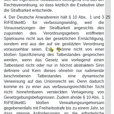
Rechtsverordnung, so dass letztlich die Exekutive über
die Strafbarkeit entscheide.
4. Der Deutsche Anwaltverein hält § 10 Abs. 1 und 3
25
RiFlEtikettG für verfassungswidrig, weil die
Voraussetzungen der Strafbarkeit angesichts des
zugunsten des Verordnungsgebers eröffneten
Spielraums nicht aus der gesetzlichen Ermächtigung,
sondern erst aus der auf sie gestützten Verordnung
voraussehbar seien. Es
könne nicht von einer
bloßen Spezifizierung des Tatbestandes gesprochen
werden, wenn das Gesetz wie vorliegend einen
Tatbestand nicht oder nur in höchst abstraktem Sinn
definiere und Kern dieses ohnehin nur rudimentär
beschriebenen Tatbestandes eine dynamische
Verweisung auf das Unionsrecht sei. Denn dadurch
komme es zu einer aus verfassungsrechtlicher Sicht
nicht hinnehmbaren versteckten Verlagerung von
Gesetzgebungsbefugnissen. Zudem ahnde § 10 Abs. 1
RiFlEtikettG bloßen Verwaltungsungehorsam
gegebenenfalls mit Freiheitsstrafe bis zu einem Jahr, so
dass strenge Anforderungen an die erforderliche