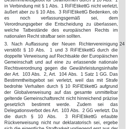
in Verbindung mit § 1 Abs. 1 RiFlEtikettG nicht verletzt,
äußert aber zu § 10 Abs. 3 RiFlEtikettG Bedenken, ob
es noch verfassungsgemäß sei, dem
Verordnungsgeber die Entscheidung zu überlassen,
welche Tatbestände des europäischen Rechts im
nationalen Recht strafbar sein sollten.
3. Nach Auffassung der Neuen Richtervereinigung
24
verstößt § 10 Abs. 1 und 3 RiFlEtikettG durch die
doppelte Verweisung auf Rechtsakte der Europäischen
Gemeinschaft und auf eine zu erlassende nationale
Rechtsverordnung gegen die Gewährleistungsinhalte
der Art. 103 Abs. 2, Art. 104 Abs. 1 Satz 1 GG. Das
Bestimmtheitsgebot sei verletzt, weil das mit Strafe
bedrohte Verhalten durch § 10 RiFlEtikettG aufgrund
der Globalverweisung auf das gesamte unmittelbar
geltende Gemeinschaftsrecht nicht hinreichend präzise
gesetzlich bestimmt werde. Zudem sei das
Delegationsverbot des Art. 103 Abs. 2 GG verletzt. Da
die durch § 10 Abs. 3 RiFlEtikettG erlaubte
Rückverweisung nicht nur deklaratorisch sei, ergebe
sich die eigentliche Strafbarkeit vorliegend erst aus der