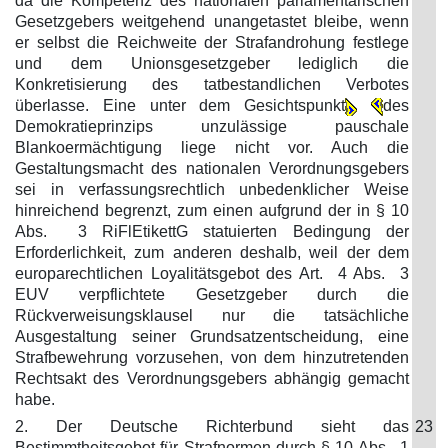
da die Kompetenz des nationalen parlamentarischen
Gesetzgebers weitgehend unangetastet bleibe, wenn
er selbst die Reichweite der Strafandrohung festlege
und dem Unionsgesetzgeber lediglich die
Konkretisierung des tatbestandlichen Verbotes
überlasse. Eine unter dem Gesichtspunkt
des
Demokratieprinzips unzulässige pauschale
Blankoermächtigung liege nicht vor. Auch die
Gestaltungsmacht des nationalen Verordnungsgebers
sei in verfassungsrechtlich unbedenklicher Weise
hinreichend begrenzt, zum einen aufgrund der in § 10
Abs. 3 RiFlEtikettG statuierten Bedingung der
Erforderlichkeit, zum anderen deshalb, weil der dem
europarechtlichen Loyalitätsgebot des Art. 4 Abs. 3
EUV verpflichtete Gesetzgeber durch die
Rückverweisungsklausel nur die tatsächliche
Ausgestaltung seiner Grundsatzentscheidung, eine
Strafbewehrung vorzusehen, von dem hinzutretenden
Rechtsakt des Verordnungsgebers abhängig gemacht
habe.
2. Der Deutsche Richterbund sieht das
23
Bestimmtheitsgebot für Strafnormen durch § 10 Abs. 1