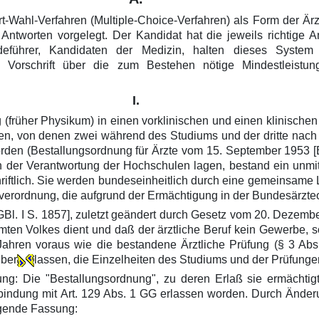
-Wahl-Verfahren (Multiple-Choice-Verfahren) als Form der Är
ntworten vorgelegt. Der Kandidat hat die jeweils richtige Ant
deführer, Kandidaten der Medizin, halten dieses System f
e Vorschrift über die zum Bestehen nötige Mindestleistu
I.
 (früher Physikum) in einen vorklinischen und einen klinischen
itten, von denen zwei während des Studiums und der dritte nac
orden (Bestallungsordnung für Ärzte vom 15. September 1953 [B
 in der Verantwortung der Hochschulen lagen, bestand ein un
iftlich. Sie werden bundeseinheitlich durch eine gemeinsame Lä
tsverordnung, die aufgrund der Ermächtigung in der Bundesärzte
l. I S. 1857], zuletzt geändert durch Gesetz vom 20. Dezember
n Volkes dient und daß der ärztliche Beruf kein Gewerbe, sonde
ahren voraus wie die bestandene Ärztliche Prüfung (§ 3 Abs.
über
lassen, die Einzelheiten des Studiums und der Prüfung
ng: Die "Bestallungsordnung", zu deren Erlaß sie ermächtig
indung mit Art. 129 Abs. 1 GG erlassen worden. Durch Änderu
olgende Fassung: