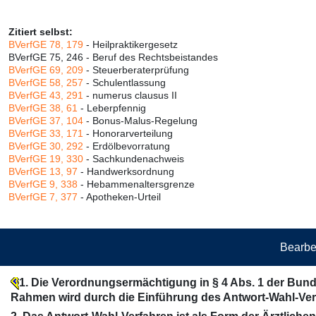
Zitiert selbst:
BVerfGE 78, 179
- Heilpraktikergesetz
BVerfGE 75, 246 - Beruf des Rechtsbeistandes
BVerfGE 69, 209
- Steuerberaterprüfung
BVerfGE 58, 257
- Schulentlassung
BVerfGE 43, 291
- numerus clausus II
BVerfGE 38, 61
- Leberpfennig
BVerfGE 37, 104
- Bonus-Malus-Regelung
BVerfGE 33, 171
- Honorarverteilung
BVerfGE 30, 292
- Erdölbevorratung
BVerfGE 19, 330
- Sachkundenachweis
BVerfGE 13, 97
- Handwerksordnung
BVerfGE 9, 338
- Hebammenaltersgrenze
BVerfGE 7, 377
- Apotheken-Urteil
Bearbe
1. Die Verordnungsermächtigung in § 4 Abs. 1 der Bun
Rahmen wird durch die Einführung des Antwort-Wahl-Verfa