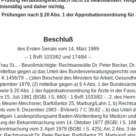
en Prüfung verfassungsrechtlich nicht zu beanstanden. Hin
tnismäßig und daher nichtig.
che Prüfungen nach § 20 Abs. 1 der Approbationsordnung für
Beschluß
des Ersten Senats vom 14. März 1989
-- 1 BvR 1033/82 und 174/84 --
au St... - Bevollmächtigte: Rechtsanwälte Dr. Peter Becker, Dr
mittelbar gegen a) das Urteil des Bundesverwaltungsgerichts vo
 1456/79 -, c)den Bescheid des Ministers für Arbeit, Gesundh
ptember 1979, (2) mittelbar gegen a) § 4 Abs. 1 der Bundesär
 sowie § 20 Abs. 1 der Approbationsordnung für Ärzte in der Fa
 15. Juli 1981 (BGBl. I S. 660) - 1 BvR 1033/82 - , 2. des Herrn
 Meurer-Meichsner, Barfüßertor 25, Marburg/Lahn 1, b) Rechtsa
ts vom 9. Dezember 1983 - BVerwG 7 C 39.82 -, b) das Urteil d
uttgart- Landesprüfungsamt Baden-Württemberg für Medizin und 
ung der Bekanntmachung vom 14. Oktober 1977 (BGBl. I S. 1885),
ntmachung vom 3. April 1979 (BGBl. I S. 425), Art. 2 Abs. 3 d
er: Rechtsanwalt Dr. Peter Becker, Barfüßertor 25, Marburg/Lahn l