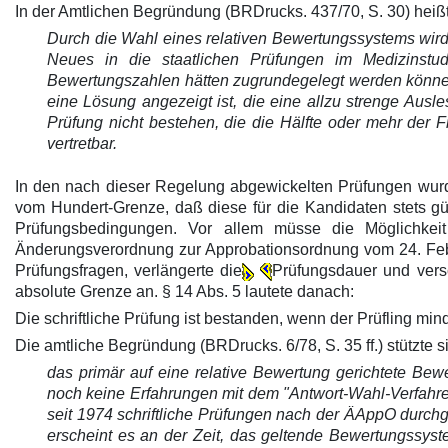
In der Amtlichen Begründung (BRDrucks. 437/70, S. 30) heißt
Durch die Wahl eines relativen Bewertungssystems wird
Neues in die staatlichen Prüfungen im Medizinstu
Bewertungszahlen hätten zugrundegelegt werden können
eine Lösung angezeigt ist, die eine allzu strenge Ausle
Prüfung nicht bestehen, die die Hälfte oder mehr der F
vertretbar.
In den nach dieser Regelung abgewickelten Prüfungen wurde
vom Hundert-Grenze, daß diese für die Kandidaten stets gü
Prüfungsbedingungen. Vor allem müsse die Möglichkei
Änderungsverordnung zur Approbationsordnung vom 24. Febru
Prüfungsfragen, verlängerte die
Prüfungsdauer und versc
absolute Grenze an. § 14 Abs. 5 lautete danach:
Die schriftliche Prüfung ist bestanden, wenn der Prüfling mi
Die amtliche Begründung (BRDrucks. 6/78, S. 35 ff.) stützte s
das primär auf eine relative Bewertung gerichtete Bew
noch keine Erfahrungen mit dem "Antwort-Wahl-Verfahr
seit 1974 schriftliche Prüfungen nach der ÄAppO durchg
erscheint es an der Zeit, das geltende Bewertungssyste