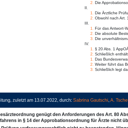
2.
Die Approbationsor
II.
1.
Die Ärztliche Prüfu
2.
Obwohl nach Art. 1
III.
1.
Für das Antwort-Wa
2.
Die absolute Beste
3.
Die unverhältnism
IV.
1.
§ 20 Abs. 1 AppOÄ i
2.
Schließlich enthäl
1.
Das Bundesverwaltu
2.
Weiter führt das 
3.
Schließlich legt d
itung, zuletzt am 13.07.2022, durch:
Sabrina Gautschi
,
A. Tsche
desärzteordnung genügt den Anforderungen des Art. 80 Ab
hrens in § 14 der Approbationsordnung für Ärzte nicht üb