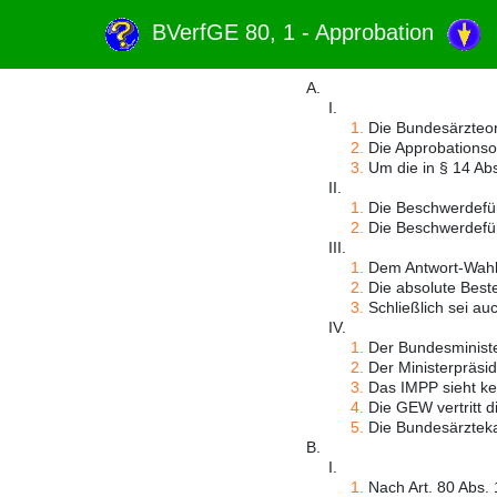
BVerfGE 80, 1 - Approbation
A.
I.
1.
Die Bundesärzteor
2.
Die Approbationsor
3.
Um die in § 14 Ab
II.
1.
Die Beschwerdeführ
2.
Die Beschwerdeführ
III.
1.
Dem Antwort-Wahl-V
2.
Die absolute Best
3.
Schließlich sei au
IV.
1.
Der Bundesminister 
2.
Der Ministerpräsid
3.
Das IMPP sieht kei
4.
Die GEW vertritt d
5.
Die Bundesärzteka
B.
I.
1.
Nach Art. 80 Abs. 