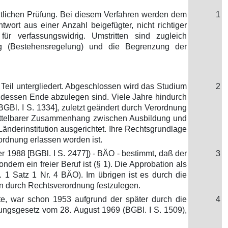
ztlichen Prüfung. Bei diesem Verfahren werden dem
1
wort aus einer Anzahl beigefügter, nicht richtiger
ür verfassungswidrig. Umstritten sind zugleich
ng (Bestehensregelung) und die Begrenzung der
 Teil untergliedert. Abgeschlossen wird das Studium
2
h dessen Ende abzulegen sind. Viele Jahre hindurch
GBl. I S. 1334], zuletzt geändert durch Verordnung
mittelbarer Zusammenhang zwischen Ausbildung und
nderinstitution ausgerichtet. Ihre Rechtsgrundlage
ordnung erlassen worden ist.
 1988 [BGBl. I S. 2477]) - BÄO - bestimmt, daß der
3
rn ein freier Beruf ist (§ 1). Die Approbation als
 1 Satz 1 Nr. 4 BÄO). Im übrigen ist es durch die
en durch Rechtsverordnung festzulegen.
te, war schon 1953 aufgrund der später durch die
4
ngsgesetz vom 28. August 1969 (BGBl. I S. 1509),