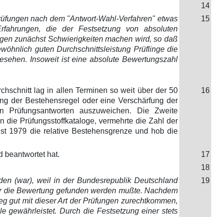
14
Prüfungen nach dem "Antwort-Wahl-Verfahren" etwas
15
rfahrungen, die der Festsetzung von absoluten
gen zunächst Schwierigkeiten machen wird, so daß
ewöhnlich guten Durchschnittsleistung Prüflinge die
rgesehen. Insoweit ist eine absolute Bewertungszahl
schnitt lag in allen Terminen so weit über der 50
16
ung der Bestehensregel oder eine Verschärfung der
n Prüfungsantworten auszuweichen. Die Zweite
 die Prüfungsstoffkataloge, vermehrte die Zahl der
ust 1979 die relative Bestehensgrenze und hob die
d beantwortet hat.
17
18
rden (war), weil in der Bundesrepublik Deutschland
19
für die Bewertung gefunden werden mußte. Nachdem
eg gut mit dieser Art der Prüfungen zurechtkommen,
e gewährleistet. Durch die Festsetzung einer stets