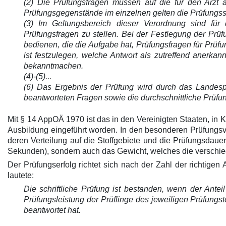
(2) Die Prüfungsfragen müssen auf die für den Arzt a
Prüfungsgegenstände im einzelnen gelten die Prüfungs
(3) Im Geltungsbereich dieser Verordnung sind für d
Prüfungsfragen zu stellen. Bei der Festlegung der Prü
bedienen, die die Aufgabe hat, Prüfungsfragen für Prüf
ist festzulegen, welche Antwort als zutreffend anerka
bekanntmachen.
(4)-(5)...
(6) Das Ergebnis der Prüfung wird durch das Landesprü
beantworteten Fragen sowie die durchschnittliche Prüfu
Mit § 14 AppOÄ 1970 ist das in den Vereinigten Staaten, in
Ausbildung eingeführt worden. In den besonderen Prüfungsvors
deren Verteilung auf die Stoffgebiete und die Prüfungsdauer
Sekunden), sondern auch das Gewicht, welches die verschie
Der Prüfungserfolg richtet sich nach der Zahl der richtige
lautete:
Die schriftliche Prüfung ist bestanden, wenn der Antei
Prüfungsleistung der Prüflinge des jeweiligen Prüfung
beantwortet hat.