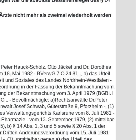
gegen war die absolute Bestehensregel des § 14
 Ärzte nicht mehr als zweimal wiederholt werden
. Peter Hauck-Scholz, Otto Jäckel und Dr. Dorothea
m 18. Mai 1982 - BVerwG 7 C 24.81 -, b) das Urteil
eit und Soziales des Landes Nordrhein-Westfalen -
zteordnung in der Fassung der Bekanntmachung vom
ssung der Bekanntmachung vom 3. April 1979 (BGBl. I
 G... - Bevollmächtigte: a)Rechtsanwälte Dr.Peter
nwalt Josef Schwab, Güterstraße 9, Pforzheim -, (1)
es Verwaltungsgerichts Karlsruhe vom 8. Juli 1981 -
Pharmazie - vom 13. September 1979, (2) mittelbar
 b) § 14 Abs. 1, 3 und 5 sowie § 20 Abs. 1 der
er Dritten Änderungsverordnung vom 15. Juli 1981
 -, (1) unmittelbar gegen a) das Urteil des