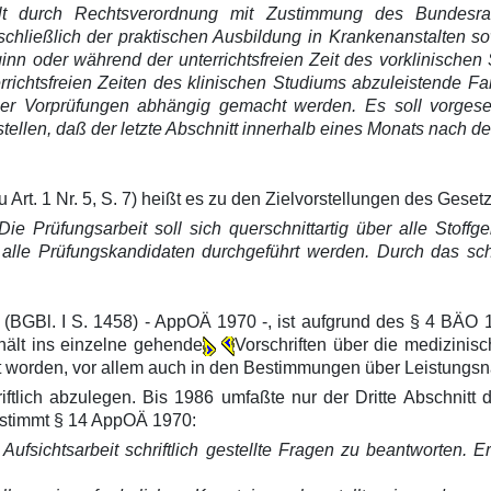
lt durch Rechtsverordnung mit Zustimmung des Bundesrat
hließlich der praktischen Ausbildung in Krankenanstalten so
nn oder während der unterrichtsfreien Zeit des vorklinischen
errichtsfreien Zeiten des klinischen Studiums abzuleistende 
er Vorprüfungen abhängig gemacht werden. Es soll vorgeseh
ustellen, daß der letzte Abschnitt innerhalb eines Monats nach
Art. 1 Nr. 5, S. 7) heißt es zu den Zielvorstellungen des Gese
Die Prüfungsarbeit soll sich querschnittartig über alle Stoff
ür alle Prüfungskandidaten durchgeführt werden. Durch das sch
 (BGBl. I S. 1458) - AppOÄ 1970 -, ist aufgrund des § 4 BÄO 
hält ins einzelne gehende
Vorschriften über die medizinis
ert worden, vor allem auch in den Bestimmungen über Leistung
riftlich abzulegen. Bis 1986 umfaßte nur der Dritte Abschnitt
bestimmt § 14 AppOÄ 1970:
ner Aufsichtsarbeit schriftlich gestellte Fragen zu beantworte