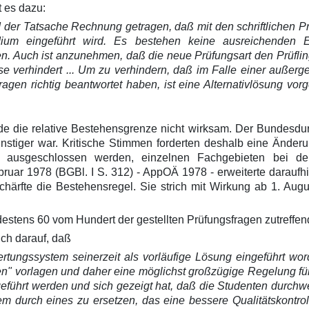
 es dazu:
 der Tatsache Rechnung getragen, daß mit den schriftlichen 
dium eingeführt wird. Es bestehen keine ausreichenden E
. Auch ist anzunehmen, daß die neue Prüfungsart den Prüflin
se verhindert ... Um zu verhindern, daß im Falle einer außerg
ragen richtig beantwortet haben, ist eine Alternativlösung vo
 die relative Bestehensgrenze nicht wirksam. Der Bundesdurch
nstiger war. Kritische Stimmen forderten deshalb eine Änder
t ausgeschlossen werden, einzelnen Fachgebieten bei de
ar 1978 (BGBl. I S. 312) - AppOÄ 1978 - erweiterte daraufhin
härfte die Bestehensregel. Sie strich mit Wirkung ab 1. Aug
ndestens 60 vom Hundert der gestellten Prüfungsfragen zutreffen
ich darauf, daß
ertungssystem seinerzeit als vorläufige Lösung eingeführt wo
en" vorlagen und daher eine möglichst großzügige Regelung 
eführt werden und sich gezeigt hat, daß die Studenten durchw
m durch eines zu ersetzen, das eine bessere Qualitätskontroll