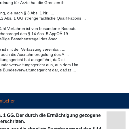
dnung für Ärzte hat die Grenzen ih ...
ng, die nach § 3 Abs. 1 Nr. ...
2 Abs. 1 GG strenge fachliche Qualifikations ...
hl-Verfahren ist von besonderer Bedeutu ...
hensregel des § 14 Abs. 5 AppOÄ 19 ...
äßige Bestehensregel des &sec ...
st mit der Verfassung vereinbar. ...
t auch die Ausnahmeregelung des A ...
ngsgericht hat ausgeführt, daß di ...
Bundesverwaltungsgericht aus, aus dem Um ...
as Bundesverwaltungsgericht dar, da&sz ...
ntscher
s. 1 GG. Der durch die Ermächtigung gezogene
erschritten.