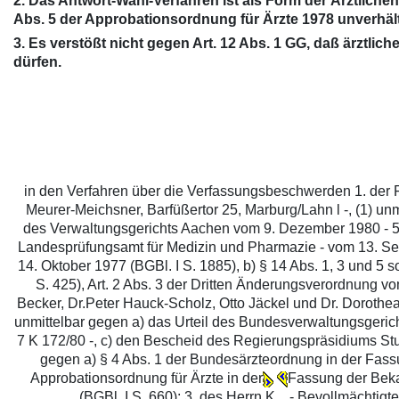
2. Das Antwort-Wahl-Verfahren ist als Form der Ärztlich
Abs. 5 der Approbationsordnung für Ärzte 1978 unverhäl
3. Es verstößt nicht gegen Art. 12 Abs. 1 GG, daß ärztli
dürfen.
in den Verfahren über die Verfassungsbeschwerden 1. der Fr
Meurer-Meichsner, Barfüßertor 25, Marburg/Lahn l -, (1) un
des Verwaltungsgerichts Aachen vom 9. Dezember 1980 - 5 K
Landesprüfungsamt für Medizin und Pharmazie - vom 13. Se
14. Oktober 1977 (BGBl. I S. 1885), b) § 14 Abs. 1, 3 und 5
S. 425), Art. 2 Abs. 3 der Dritten Änderungsverordnung vom
Becker, Dr.Peter Hauck-Scholz, Otto Jäckel und Dr. Dorothea
unmittelbar gegen a) das Urteil des Bundesverwaltungsgerich
7 K 172/80 -, c) den Bescheid des Regierungspräsidiums St
gegen a) § 4 Abs. 1 der Bundesärzteordnung in der Fass
Approbationsordnung für Ärzte in der
Fassung der Bekan
(BGBl. I S. 660); 3. des Herrn K... - Bevollmächtigt