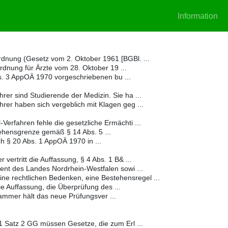
Information
dnung (Gesetz vom 2. Oktober 1961 [BGBl. ...
dnung für Ärzte vom 28. Oktober 19 ...
s. 3 AppOÄ 1970 vorgeschriebenen bu ...
er sind Studierende der Medizin. Sie ha ...
er haben sich vergeblich mit Klagen geg ...
erfahren fehle die gesetzliche Ermächti ...
ehensgrenze gemäß § 14 Abs. 5 ...
ch § 20 Abs. 1 AppOÄ 1970 in ...
vertritt die Auffassung, § 4 Abs. 1 B& ...
ent des Landes Nordrhein-Westfalen sowi ...
ne rechtlichen Bedenken, eine Bestehensregel ...
ie Auffassung, die Überprüfung des ...
mmer hält das neue Prüfungsver ...
1 Satz 2 GG müssen Gesetze, die zum Erl ...