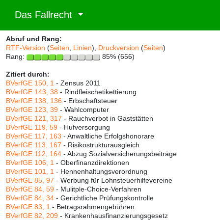
Das Fallrecht
Abruf und Rang:
RTF-Version
(
Seiten
,
Linien
),
Druckversion
(
Seiten
)
Rang:
85% (656)
Zitiert durch:
BVerfGE 150, 1
- Zensus 2011
BVerfGE 143, 38
- Rindfleischetikettierung
BVerfGE 138, 136
- Erbschaftsteuer
BVerfGE 123, 39
- Wahlcomputer
BVerfGE 121, 317
- Rauchverbot in Gaststätten
BVerfGE 119, 59
- Hufversorgung
BVerfGE 117, 163
- Anwaltliche Erfolgshonorare
BVerfGE 113, 167
- Risikostrukturausgleich
BVerfGE 112, 164
- Abzug Sozialversicherungsbeiträge
BVerfGE 106, 1
- Oberfinanzdirektionen
BVerfGE 101, 1
- Hennenhaltungsverordnung
BVerfGE 85, 97
- Werbung für Lohnsteuerhilfevereine
BVerfGE 84, 59
- Mulitple-Choice-Verfahren
BVerfGE 84, 34
- Gerichtliche Prüfungskontrolle
BVerfGE 83, 1
- Betragsrahmengebühren
BVerfGE 82, 209
- Krankenhausfinanzierungsgesetz