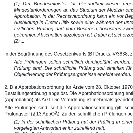
(1) Der Bundesminister für Gesundheitswesen rege
Mindestanforderungen an das Studium der Medizin einsc
Approbation. In der Rechtsverordnung kann ein vor Begi
Ausbildung in Erster Hilfe sowie eine während der unt
ärztlichen Prüfung darf vom Bestehen höchstens zwei
getrennten Abschnitten abzulegen ist. Dabei ist sicherz
(2) ...
In der Begründung des Gesetzentwurfs (BTDrucks. V/3838, zu 
Alle Prüfungen sollen schriftlich durchgeführt werden. 
Prüfung sind. Die schriftliche Prüfung soll simultan f
Objektivierung der Prüfungsergebnisse erreicht werden.
2. Die Approbationsordnung für Ärzte vom 28. Oktober 1970
Bestallungsordnung abgelöst. Die Approbationsordnung ent
(Approbation) als Arzt. Die Verordnung ist mehrmals geänd
Alle Prüfungen sind, seit die Approbationsordnung gilt, sch
Prüfungsteil (§ 13 AppOÄ). Zu den schriftlichen Prüfungen 
(1) In der schriftlichen Prüfung hat der Prüfling in ei
vorgelegten Antworten er für zutreffend hält.