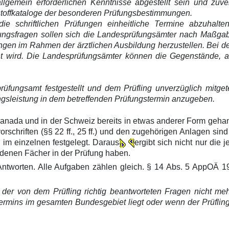
llgemein erforderlichen Kenntnisse abgestellt sein und zuve
stoffkataloge der besonderen Prüfungsbestimmungen.
ie schriftlichen Prüfungen einheitliche Termine abzuhalte
fungsfragen sollen sich die Landesprüfungsämter nach Maßgab
ungen im Rahmen der ärztlichen Ausbildung herzustellen. Bei d
nnt wird. Die Landesprüfungsämter können die Gegenstände, au
fungsamt festgestellt und dem Prüfling unverzüglich mitgetei
ngsleistung in dem betreffenden Prüfungstermin anzugeben.
 Kanada und in der Schweiz bereits in etwas anderer Form geha
chriften (§§ 22 ff., 25 ff.) und den zugehörigen Anlagen sind 
 im einzelnen festgelegt. Daraus
ergibt sich nicht nur die 
denen Fächer in der Prüfung haben.
n Antworten. Alle Aufgaben zählen gleich. § 14 Abs. 5 AppOÄ 1
l der von dem Prüfling richtig beantworteten Fragen nicht me
stermins im gesamten Bundesgebiet liegt oder wenn der Prüfli