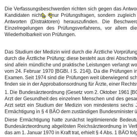
Die Verfassungsbeschwerden richten sich gegen das Antwort
Kandidaten nicht
nur Prüfungsfragen, sondern zugleich A
Antworten (Distraktoren) herauszufinden. Die Beschwer
Einzelregelungen des Prüfungsverfahrens, vor allem di
Wiederholbarkeit von Prüfungen.
Das Studium der Medizin wird durch die Ärztliche Vorprüfung
durch die Ärztliche Prüfung; diese besteht aus drei Abschn
sind allein mündliche und praktische Leistungen verlangt w
vom 24. Februar 1970 [BGBl. I S. 214]). Da die Prüfungen
Examen. Seit 1974 sind die Prüfungen weit überwiegend schr
finden sie in der Approbationsordnung für Ärzte, einer Rech
1. Die Bundesärzteordnung (Gesetz vom 2. Oktober 1961 [BGB
Arzt der Gesundheit des einzelnen Menschen und des gesamte
Arzt setzt ein Studium der Medizin von mindestens sechs J
Ermächtigung in § 4 BÄO dem zuständigen Bundesminister 
Diese Ermächtigung hatte zunächst legitimierende Bedeutu
Bundesärzteordnung abgelösten Reichsärzteordnung in Verb
das am 1. Januar 1970 in Kraft trat, erhielt § 4 Abs. 1 BÄO f