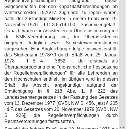
Regellehrverpflichtungen aufgrund dieser
Gegebenheiten bei den Kapazitätsberechnungen ab
Wintersemester 1976/77 zugrunde zu legen waren,
hatte der zuständige Minister in einem Erlaß vom 19.
November 1976 – I C 3.6514.100 – zusammengefaßt.
Danach waren für Assistenten in Übereinstimmung mit
der KMK-Vereinbarung vier, für Oberassistenten
hingegen lediglich zwei Semesterwochenstunden
vorgesehen. Eine Angleichung erfolgte insoweit erst für
das Studienjahr 1978/79 durch Erlaß vom 25. Januar
1978 – I B 4 – 3852 –, der erstmals als
Übergangsregelung eine "dienstrechtliche Festsetzung
der Regellehrverpflichtungen" für alle Lehrenden an
den Hochschulen enthielt. Im übrigen wird in diesem
Erlaß die Absicht angekündigt, aufgrund der
Ermächtigung in § 218 Abs. 1, § 222 des
Landesbeamtengesetzes in der Fassung des Gesetzes
vom 13. Dezember 1977 (GVBl. NW S. 456, jetzt § 205
i.d.F. des Gesetzes vom 20. November 1979 [GVBl. NW
S. 926]) die Regellehrverpflichtungen durch
Rechtsverordnungen festzusetzen.