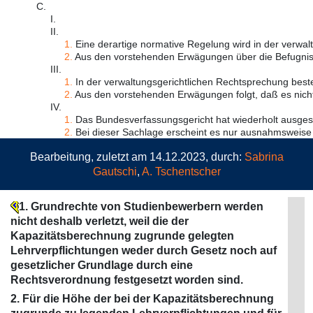
C.
I.
II.
1.
Eine derartige normative Regelung wird in der verwalt
2.
Aus den vorstehenden Erwägungen über die Befugnis 
III.
1.
In der verwaltungsgerichtlichen Rechtsprechung besteh
2.
Aus den vorstehenden Erwägungen folgt, daß es nicht 
IV.
1.
Das Bundesverfassungsgericht hat wiederholt ausgesp
2.
Bei dieser Sachlage erscheint es nur ausnahmsweise 
Bearbeitung, zuletzt am 14.12.2023, durch:
Sabrina
Gautschi
,
A. Tschentscher
1. Grundrechte von Studienbewerbern werden
nicht deshalb verletzt, weil die der
Kapazitätsberechnung zugrunde gelegten
Lehrverpflichtungen weder durch Gesetz noch auf
gesetzlicher Grundlage durch eine
Rechtsverordnung festgesetzt worden sind.
2. Für die Höhe der bei der Kapazitätsberechnung