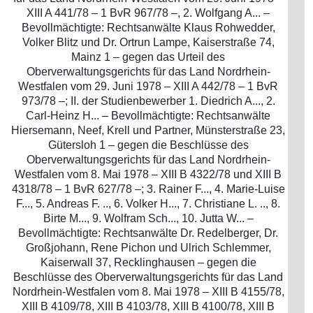
XIII A 441/78 – 1 BvR 967/78 –, 2. Wolfgang A... –
Bevollmächtigte: Rechtsanwälte Klaus Rohwedder,
Volker Blitz und Dr. Ortrun Lampe, Kaiserstraße 74,
Mainz 1 – gegen das Urteil des
Oberverwaltungsgerichts für das Land Nordrhein-
Westfalen vom 29. Juni 1978 – XIII A 442/78 – 1 BvR
973/78 –; II. der Studienbewerber 1. Diedrich A..., 2.
Carl-Heinz H... – Bevollmächtigte: Rechtsanwälte
Hiersemann, Neef, Krell und Partner, Münsterstraße 23,
Gütersloh 1 – gegen die Beschlüsse des
Oberverwaltungsgerichts für das Land Nordrhein-
Westfalen vom 8. Mai 1978 – XIII B 4322/78 und XIII B
4318/78 – 1 BvR 627/78 –; 3. Rainer F..., 4. Marie-Luise
F..., 5. Andreas F. .., 6. Volker H..., 7. Christiane L. .., 8.
Birte M..., 9. Wolfram Sch..., 10. Jutta W... –
Bevollmächtigte: Rechtsanwälte Dr. Redelberger, Dr.
Großjohann, Rene Pichon und Ulrich Schlemmer,
Kaiserwall 37, Recklinghausen – gegen die
Beschlüsse des Oberverwaltungsgerichts für das Land
Nordrhein-Westfalen vom 8. Mai 1978 – XIII B 4155/78,
XIII B 4109/78, XIII B 4103/78, XIII B 4100/78, XIII B