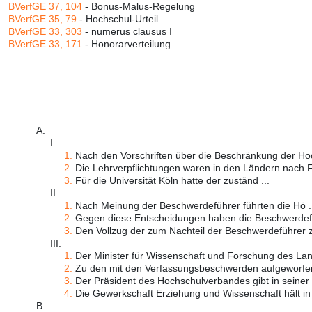
BVerfGE 37, 104
- Bonus-Malus-Regelung
BVerfGE 35, 79
- Hochschul-Urteil
BVerfGE 33, 303
- numerus clausus I
BVerfGE 33, 171
- Honorarverteilung
A.
I.
1.
Nach den Vorschriften über die Beschränkung der Hoc
2.
Die Lehrverpflichtungen waren in den Ländern nach F
3.
Für die Universität Köln hatte der zuständ ...
II.
1.
Nach Meinung der Beschwerdeführer führten die Hö .
2.
Gegen diese Entscheidungen haben die Beschwerdefüh
3.
Den Vollzug der zum Nachteil der Beschwerdeführer zu 
III.
1.
Der Minister für Wissenschaft und Forschung des Lan
2.
Zu den mit den Verfassungsbeschwerden aufgeworfe
3.
Der Präsident des Hochschulverbandes gibt in seiner St
4.
Die Gewerkschaft Erziehung und Wissenschaft hält in 
B.