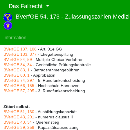
Das Fallrecht
BVerfGE 54, 173 - Zulassungszahlen Mediz
Abruf und Rang:
RTF-Version
(
Seiten
,
Linien
),
Druckversion
(
Seiten
)
Rang:
78% (656)
Information
Zitiert durch:
BVerfGE 137, 108
- Art. 91e GG
BVerfGE 133, 377
- Ehegattensplitting
BVerfGE 84, 59
- Mulitple-Choice-Verfahren
BVerfGE 84, 34
- Gerichtliche Prüfungskontrolle
BVerfGE 83, 1
- Betragsrahmengebühren
BVerfGE 80, 1
- Approbation
BVerfGE 74, 297
- 5. Rundfunkentscheidung
BVerfGE 66, 155
- Hochschule Hannover
BVerfGE 57, 295
- 3. Rundfunkentscheidung
Zitiert selbst:
BVerfGE 51, 130
- Ausbildungskapazität
BVerfGE 43, 291
- numerus clausus II
BVerfGE 43, 34
- Quereinstieg
BVerfGE 39, 258
- Kapazitätsausnutzung