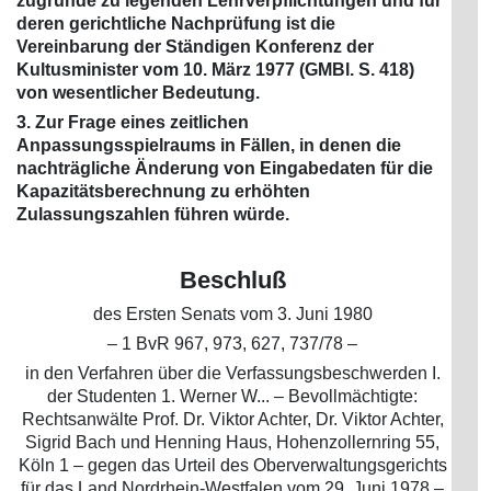
zugrunde zu legenden Lehrverpflichtungen und für
deren gerichtliche Nachprüfung ist die
Vereinbarung der Ständigen Konferenz der
Kultusminister vom 10. März 1977 (GMBl. S. 418)
von wesentlicher Bedeutung.
3. Zur Frage eines zeitlichen
Anpassungsspielraums in Fällen, in denen die
nachträgliche Änderung von Eingabedaten für die
Kapazitätsberechnung zu erhöhten
Zulassungszahlen führen würde.
Beschluß
des Ersten Senats vom 3. Juni 1980
– 1 BvR 967, 973, 627, 737/78 –
in den Verfahren über die Verfassungsbeschwerden I.
der Studenten 1. Werner W... – Bevollmächtigte:
Rechtsanwälte Prof. Dr. Viktor Achter, Dr. Viktor Achter,
Sigrid Bach und Henning Haus, Hohenzollernring 55,
Köln 1 – gegen das Urteil des Oberverwaltungsgerichts
für das Land Nordrhein-Westfalen vom 29. Juni 1978 –