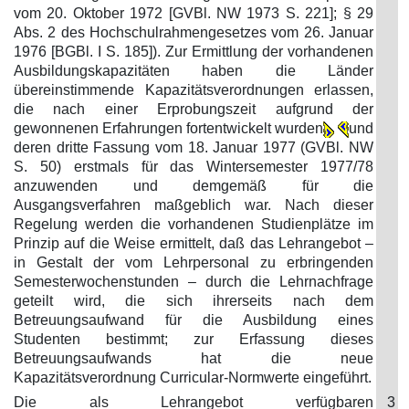
vom 20. Oktober 1972 [GVBl. NW 1973 S. 221]; § 29
Abs. 2 des Hochschulrahmengesetzes vom 26. Januar
1976 [BGBl. I S. 185]). Zur Ermittlung der vorhandenen
Ausbildungskapazitäten haben die Länder
übereinstimmende Kapazitätsverordnungen erlassen,
die nach einer Erprobungszeit aufgrund der
gewonnenen Erfahrungen fortentwickelt wurden
und
deren dritte Fassung vom 18. Januar 1977 (GVBl. NW
S. 50) erstmals für das Wintersemester 1977/78
anzuwenden und demgemäß für die
Ausgangsverfahren maßgeblich war. Nach dieser
Regelung werden die vorhandenen Studienplätze im
Prinzip auf die Weise ermittelt, daß das Lehrangebot –
in Gestalt der vom Lehrpersonal zu erbringenden
Semesterwochenstunden – durch die Lehrnachfrage
geteilt wird, die sich ihrerseits nach dem
Betreuungsaufwand für die Ausbildung eines
Studenten bestimmt; zur Erfassung dieses
Betreuungsaufwands hat die neue
Kapazitätsverordnung Curricular-Normwerte eingeführt.
Die als Lehrangebot verfügbaren
3