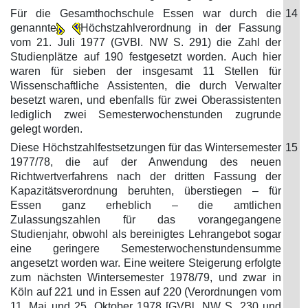
Für die Gesamthochschule Essen war durch die
14
genannte
Höchstzahlverordnung in der Fassung
vom 21. Juli 1977 (GVBl. NW S. 291) die Zahl der
Studienplätze auf 190 festgesetzt worden. Auch hier
waren für sieben der insgesamt 11 Stellen für
Wissenschaftliche Assistenten, die durch Verwalter
besetzt waren, und ebenfalls für zwei Oberassistenten
lediglich zwei Semesterwochenstunden zugrunde
gelegt worden.
Diese Höchstzahlfestsetzungen für das Wintersemester
15
1977/78, die auf der Anwendung des neuen
Richtwertverfahrens nach der dritten Fassung der
Kapazitätsverordnung beruhten, überstiegen – für
Essen ganz erheblich – die amtlichen
Zulassungszahlen für das vorangegangene
Studienjahr, obwohl als bereinigtes Lehrangebot sogar
eine geringere Semesterwochenstundensumme
angesetzt worden war. Eine weitere Steigerung erfolgte
zum nächsten Wintersemester 1978/79, und zwar in
Köln auf 221 und in Essen auf 220 (Verordnungen vom
11. Mai und 25. Oktober 1978 [GVBl. NW S. 230 und