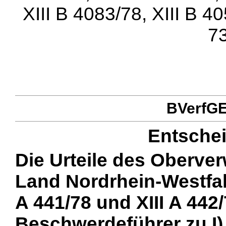
XIII B 4083/78, XIII B 4
73
BVerfGE 
Entsche
Die Urteile des Oberver
Land Nordrhein-Westfale
A 441/78 und XIII A 442/
Beschwerdeführer zu I)