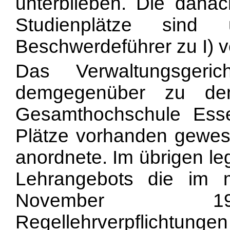
unterblieben. Die dana
Studienplätze sin
Beschwerdeführer zu I) v
Das Verwaltungsgeric
demgegenüber zu de
Gesamthochschule Essen
Plätze vorhanden gewes
anordnete. Im übrigen le
Lehrangebots die im m
November 19
Regellehrverpflichtun