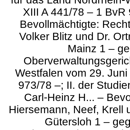
XIII A 441/78 – 1 BvR 
Bevollmächtigte: Rech
Volker Blitz und Dr. O
Mainz 1 – ge
Oberverwaltungsgerich
Westfalen vom 29. Juni 
973/78 –; II. der Studie
Carl-Heinz H... – Bev
Hiersemann, Neef, Krell 
Gütersloh 1 – ge