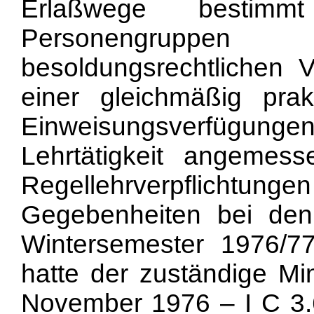
Erlaßwege bestim
Personengruppe
besoldungsrechtlichen V
einer gleichmäßig pra
Einweisungsverfügun
Lehrtätigkeit angemes
Regellehrverpflich
Gegebenheiten bei den
Wintersemester 1976/7
hatte der zuständige Mi
November 1976 – I C 3