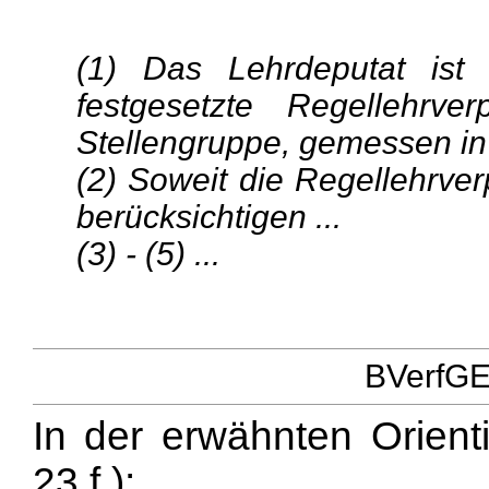
(1) Das Lehrdeputat ist
festgesetzte Regellehrve
Stellengruppe, gemessen in
(2) Soweit die Regellehrverp
berücksichtigen ...
(3) - (5) ...
BVerfGE 
In der erwähnten Orienti
23 f.):