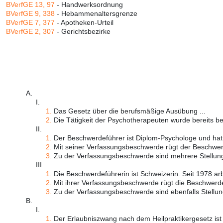
BVerfGE 13, 97
- Handwerksordnung
BVerfGE 9, 338
- Hebammenaltersgrenze
BVerfGE 7, 377
- Apotheken-Urteil
BVerfGE 2, 307
- Gerichtsbezirke
A.
I.
1.
Das Gesetz über die berufsmäßige Ausübung ...
2.
Die Tätigkeit der Psychotherapeuten wurde bereits bei
II.
1.
Der Beschwerdeführer ist Diplom-Psychologe und hat i
2.
Mit seiner Verfassungsbeschwerde rügt der Beschwer
3.
Zu der Verfassungsbeschwerde sind mehrere Stellun
III.
1.
Die Beschwerdeführerin ist Schweizerin. Seit 1978 arbe
2.
Mit ihrer Verfassungsbeschwerde rügt die Beschwerdef
3.
Zu der Verfassungsbeschwerde sind ebenfalls Stellu
B.
I.
1.
Der Erlaubniszwang nach dem Heilpraktikergesetz ist e