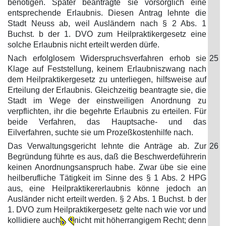
benötigen. Später beantragte sie vorsorglich eine
entsprechende Erlaubnis. Diesen Antrag lehnte die
Stadt Neuss ab, weil Ausländern nach § 2 Abs. 1
Buchst. b der 1. DVO zum Heilpraktikergesetz eine
solche Erlaubnis nicht erteilt werden dürfe.
Nach erfolglosem Widerspruchsverfahren erhob sie
25
Klage auf Feststellung, keinem Erlaubniszwang nach
dem Heilpraktikergesetz zu unterliegen, hilfsweise auf
Erteilung der Erlaubnis. Gleichzeitig beantragte sie, die
Stadt im Wege der einstweiligen Anordnung zu
verpflichten, ihr die begehrte Erlaubnis zu erteilen. Für
beide Verfahren, das Hauptsache- und das
Eilverfahren, suchte sie um Prozeßkostenhilfe nach.
Das Verwaltungsgericht lehnte die Anträge ab. Zur
26
Begründung führte es aus, daß die Beschwerdeführerin
keinen Anordnungsanspruch habe. Zwar übe sie eine
heilberufliche Tätigkeit im Sinne des § 1 Abs. 2 HPG
aus, eine Heilpraktikererlaubnis könne jedoch an
Ausländer nicht erteilt werden. § 2 Abs. 1 Buchst. b der
1. DVO zum Heilpraktikergesetz gelte nach wie vor und
kollidiere auch
nicht mit höherrangigem Recht; denn