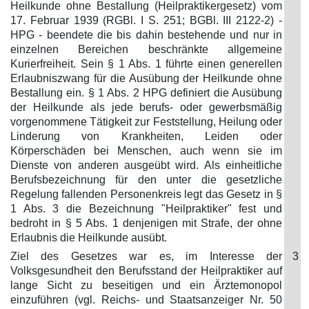
Heilkunde ohne Bestallung (Heilpraktikergesetz) vom
17. Februar 1939 (RGBl. I S. 251; BGBl. III 2122-2) -
HPG - beendete die bis dahin bestehende und nur in
einzelnen Bereichen beschränkte allgemeine
Kurierfreiheit. Sein § 1 Abs. 1 führte einen generellen
Erlaubniszwang für die Ausübung der Heilkunde ohne
Bestallung ein. § 1 Abs. 2 HPG definiert die Ausübung
der Heilkunde als jede berufs- oder gewerbsmäßig
vorgenommene Tätigkeit zur Feststellung, Heilung oder
Linderung von Krankheiten, Leiden oder
Körperschäden bei Menschen, auch wenn sie im
Dienste von anderen ausgeübt wird. Als einheitliche
Berufsbezeichnung für den unter die gesetzliche
Regelung fallenden Personenkreis legt das Gesetz in §
1 Abs. 3 die Bezeichnung "Heilpraktiker" fest und
bedroht in § 5 Abs. 1 denjenigen mit Strafe, der ohne
Erlaubnis die Heilkunde ausübt.
Ziel des Gesetzes war es, im Interesse der
3
Volksgesundheit den Berufsstand der Heilpraktiker auf
lange Sicht zu beseitigen und ein Ärztemonopol
einzuführen (vgl. Reichs- und Staatsanzeiger Nr. 50