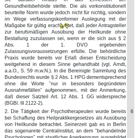
Gesundheitsbehörde stellte. Die als vorkonstitutionell
beurteilte Norm wurde jedoch nicht für nichtig, sondern
im Wege verfassungskonformer Auslegung mit der
Maßgabe für gültig erach
tet, daß jeder Antragsteller
zur berufsmäßigen Ausübung der Heilkunde ohne
Bestallung zuzulassen sei, wenn er die sich aus § 2
Abs. 1 der 1. DVO ergebenden
Zulassungsvoraussetzungen erfülle. Die behördliche
Praxis wurde bereits vor Erlaß dieser Entscheidung
weitgehend in diesem Sinne gehandhabt (vgl. Arndt,
a.a.O., S. 59 m.w.N.). In die Bereinigte Sammlung des
Bundesrechts wurde § 2 Abs. 1 HPG dementsprechend
ohne die Worte "nur in besonders begründeten
Ausnahmefällen" aufgenommen, mit der Anmerkung,
daß dieser Satzteil Art. 12 Abs. 1 GG widerspreche
(BGBl. III 2122-2).
2. Die Tätigkeit der Psychotherapeuten wurde bereits
6
bei Schaffung des Heilpraktikergesetzes als Ausübung
von Heilkunde betrachtet. Seinerzeit gab es in Berlin
das sogenannte Centralinstitut, an dem "behandelnde
Psychologen" mit staatlicher Anerkennung ausgebildet