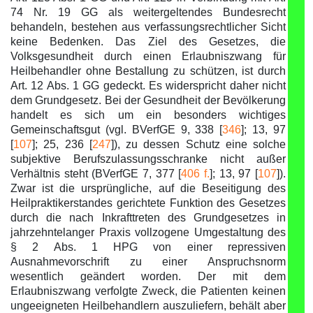
74 Nr. 19 GG als weitergeltendes Bundesrecht
behandeln, bestehen aus verfassungsrechtlicher Sicht
keine Bedenken. Das Ziel des Gesetzes, die
Volksgesundheit durch einen Erlaubniszwang für
Heilbehandler ohne Bestallung zu schützen, ist durch
Art. 12 Abs. 1 GG gedeckt. Es widerspricht daher nicht
dem Grundgesetz. Bei der Gesundheit der Bevölkerung
handelt es sich um ein besonders wichtiges
Gemeinschaftsgut (vgl. BVerfGE 9, 338 [
346
]; 13, 97
[
107
]; 25, 236 [
247
]), zu dessen Schutz eine solche
subjektive Berufszulassungsschranke nicht außer
Verhältnis steht (BVerfGE 7, 377 [
406 f.
]; 13, 97 [
107
]).
Zwar ist die ursprüngliche, auf die Beseitigung des
Heilpraktikerstandes gerichtete Funktion des Gesetzes
durch die nach Inkrafttreten des Grundgesetzes in
jahrzehntelanger Praxis vollzogene Umgestaltung des
§ 2 Abs. 1 HPG von einer repressiven
Ausnahmevorschrift zu einer Anspruchsnorm
wesentlich geändert worden. Der mit dem
Erlaubniszwang verfolgte Zweck, die Patienten keinen
ungeeigneten Heilbehandlern auszuliefern, behält aber