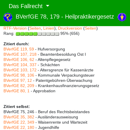
Das Fallrecht
BVerfGE 78, 179 - Heilpraktikergesetz
Abruf und Rang:
RTF-Version
(
Seiten
,
Linien
),
Druckversion
(
Seiten
)
Rang:
95% (656)
Zitiert durch:
BVerfGE 119, 59
- Hufversorgung
BVerfGE 107, 218
- Beamtenbesoldung Ost I
BVerfGE 106, 62
- Altenpflegegesetz
BVerfGE 104, 337
- Schächten
BVerfGE 103, 172
- Altersgrenze für Kassenärzte
BVerfGE 98, 106
- Kommunale Verpackungsteuer
BVerfGE 97, 12
- Patentgebühren-Überwachung
BVerfGE 82, 209
- Krankenhausfinanzierungsgesetz
BVerfGE 80, 1
- Approbation
Zitiert selbst:
BVerfGE 75, 246 - Beruf des Rechtsbeistandes
BVerfGE 35, 382
- Ausländerausweisung
BVerfGE 22, 349
- Waisenrente und Wartezeit
BVerfGE 22, 180
- Jugendhilfe