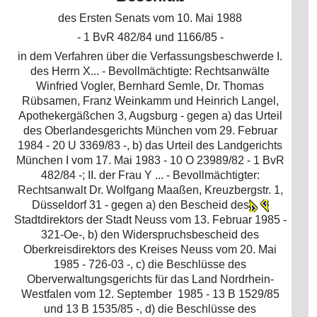
des Ersten Senats vom 10. Mai 1988
- 1 BvR 482/84 und 1166/85 -
in dem Verfahren über die Verfassungsbeschwerde I.
des Herrn X... - Bevollmächtigte: Rechtsanwälte
Winfried Vogler, Bernhard Semle, Dr. Thomas
Rübsamen, Franz Weinkamm und Heinrich Langel,
Apothekergäßchen 3, Augsburg - gegen a) das Urteil
des Oberlandesgerichts München vom 29. Februar
1984 - 20 U 3369/83 -, b) das Urteil des Landgerichts
München I vom 17. Mai 1983 - 10 O 23989/82 - 1 BvR
482/84 -; II. der Frau Y ... - Bevollmächtigter:
Rechtsanwalt Dr. Wolfgang Maaßen, Kreuzbergstr. 1,
Düsseldorf 31 - gegen a) den Bescheid des
Stadtdirektors der Stadt Neuss vom 13. Februar 1985 -
321-Oe-, b) den Widerspruchsbescheid des
Oberkreisdirektors des Kreises Neuss vom 20. Mai
1985 - 726-03 -, c) die Beschlüsse des
Oberverwaltungsgerichts für das Land Nordrhein-
Westfalen vom 12. September 1985 - 13 B 1529/85
und 13 B 1535/85 -, d) die Beschlüsse des