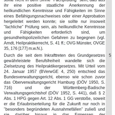
ihr eine positive staatliche Anerkennung der
heilkundlichen Kenntnisse und Fähigkeiten im Sinne
eines Befähigungsnachweises oder einer Approbation
hergeleitet werden konnte; sie sollte nur insoweit
"fachliche" Prüfung sein, als heilkundliche Kenntnisse
und Fähigkeiten erforderlich sind, um
gesundheitspolizeilichen Gefahren zu begegnen (vgl.
Arndt, Heilpraktikerrecht, S. 41 ff.; OVG Münster, OVGE
35, 176 [177] m.w.N.).
Durch die seit dem Inkrafttreten des Grundgesetzes
5
gewährleistete Berufsfreiheit wandelte sich die
Zielsetzung des Heilpraktikergesetzes. Mit Urteil vom
24. Januar 1957 (BVerwGE 4, 250) entschied das
Bundesverwaltungsgericht, ebenso wie schon zuvor
das Oberverwaltungsgericht Hamburg (DÖV 1950, S.
716) und der Württemberg-Badische
Verwaltungsgerichtshof (DÖV 1952, S. 441), daß § 2
Abs. 1 HPG gegen Art. 12 Abs. 1 GG verstoße, soweit
er die Erlaubniserteilung für die Zukunft nur noch in
"besonders begründeten Ausnahmefällen" zuließ und
sie darüber hinaus in das Ermessen der