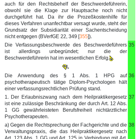
auch für den Rechtsbehelf der Beschwerdeführerin,
obwohl sie die Klage zur Hauptsache noch nicht
durchgeführt hat. Da ihr die Prozeßkostenhilfe für
dieses Verfahren unanfechtbar versagt wurde, steht der
Grundsatz der Subsidiarität einer Sachentscheidung
nicht entgegen (BVerfGE 22, 349 [
355
]).
Die Verfassungsbeschwerde des Beschwerdeführers
35
ist allerdings unbegründet; nur die der
Beschwerdeführerin hat im wesentlichen Erfolg.
I.
Die Anwendung des § 1 Abs. 1 HPG auf
36
psychotherapeutisch tätige Diplom-Psychologen hält
einer verfassungsrechtlichen Prüfung stand.
1. Der Erlaubniszwang nach dem Heilpraktikergesetz
37
ist eine zulässige Beschränkung der durch Art. 12 Abs.
1 GG gewährleisteten Berufsfreiheit nichtärztlicher
Psychotherapeuten.
a) Gegen die Rechtsprechung der Fachgerichte und die
38
Verwaltungspraxis, die das Heilpraktikergesetz nach
Art. 123 Abs. 1 GG und Art. 125 in Verbindung mit Art.