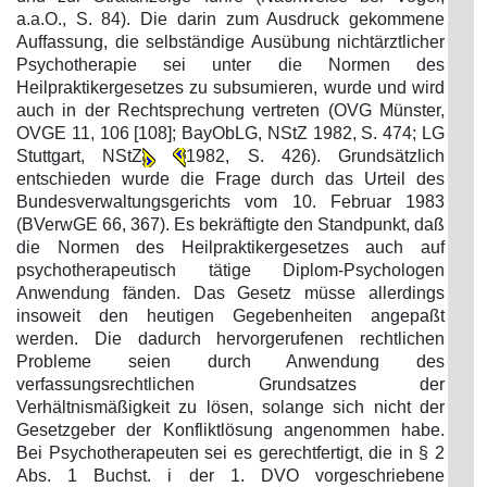
a.a.O., S. 84). Die darin zum Ausdruck gekommene
Auffassung, die selbständige Ausübung nichtärztlicher
Psychotherapie sei unter die Normen des
Heilpraktikergesetzes zu subsumieren, wurde und wird
auch in der Rechtsprechung vertreten (OVG Münster,
OVGE 11, 106 [108]; BayObLG, NStZ 1982, S. 474; LG
Stuttgart, NStZ
1982, S. 426). Grundsätzlich
entschieden wurde die Frage durch das Urteil des
Bundesverwaltungsgerichts vom 10. Februar 1983
(BVerwGE 66, 367). Es bekräftigte den Standpunkt, daß
die Normen des Heilpraktikergesetzes auch auf
psychotherapeutisch tätige Diplom-Psychologen
Anwendung fänden. Das Gesetz müsse allerdings
insoweit den heutigen Gegebenheiten angepaßt
werden. Die dadurch hervorgerufenen rechtlichen
Probleme seien durch Anwendung des
verfassungsrechtlichen Grundsatzes der
Verhältnismäßigkeit zu lösen, solange sich nicht der
Gesetzgeber der Konfliktlösung angenommen habe.
Bei Psychotherapeuten sei es gerechtfertigt, die in § 2
Abs. 1 Buchst. i der 1. DVO vorgeschriebene