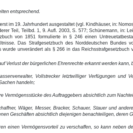
elten entsprechend.
rst im 19. Jahrhundert ausgestaltet (vgl. Kindhäuser, in: Nomo
erer Teil, Teilbd. 1, 9. Aufl. 2003, S. 577; Schünemann, in: L
zbuch von 1851 formulierte in § 246 einen Untreuetatbesta
ltnisse. Das Strafgesetzbuch des Norddeutschen Bundes vo
ds wurde unverändert als § 266 in das Reichsstrafgesetzbuc
 Verlust der bürgerlichen Ehrenrechte erkannt werden kann, be
assenverwalter, Vollstrecker letztwilliger Verfügungen und V
r Sachen handeln;
re Vermögensstücke des Auftraggebers absichtlich zum Nachtei
 Schaffner, Wäger, Messer, Bracker, Schauer, Stauer und ande
enen Geschäften absichtlich diejenigen benachteiligen, deren 
n einen Vermögensvorteil zu verschaffen, so kann neben der 