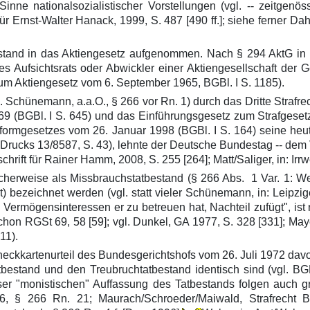
ne nationalsozialistischer Vorstellungen (vgl. -- zeitgenös
für Ernst-Walter Hanack, 1999, S. 487 [490 ff.]; siehe ferner D
estand in das Aktiengesetz aufgenommen. Nach § 294 AktG in
es Aufsichtsrats oder Abwickler einer Aktiengesellschaft der 
um Aktiengesetz vom 6. September 1965, BGBl. I S. 1185).
Schünemann, a.a.O., § 266 vor Rn. 1) durch das Dritte Strafre
969 (BGBl. I S. 645) und das Einführungsgesetz zum Strafgeset
sreformgesetzes vom 26. Januar 1998 (BGBl. I S. 164) seine h
 BTDrucks 13/8587, S. 43), lehnte der Deutsche Bundestag -- 
tschrift für Rainer Hamm, 2008, S. 255 [264]; Matt/Saliger, in: I
cherweise als Missbrauchstatbestand (§ 266 Abs. 1 Var. 1: Wer
letzt) bezeichnet werden (vgl. statt vieler Schünemann, in: Leip
Vermögensinteressen er zu betreuen hat, Nachteil zufügt", ist
on RGSt 69, 58 [59]; vgl. Dunkel, GA 1977, S. 328 [331]; Mayer,
11).
eckkartenurteil des Bundesgerichtshofs vom 26. Juli 1972 dav
tbestand und den Treubruchtatbestand identisch sind (vgl. BG
eser "monistischen" Auffassung des Tatbestands folgen auch gr
§ 266 Rn. 21; Maurach/Schroeder/Maiwald, Strafrecht Beso