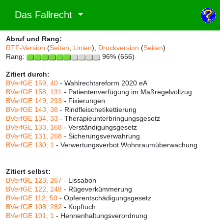
Das Fallrecht
Abruf und Rang:
RTF-Version
(
Seiten
,
Linien
),
Druckversion
(
Seiten
)
Rang:
96% (656)
Zitiert durch:
BVerfGE 159, 40
- Wahlrechtsreform 2020 eA
BVerfGE 158, 131
- Patientenverfügung im Maßregelvollzug
BVerfGE 149, 293
- Fixierungen
BVerfGE 143, 38
- Rindfleischetikettierung
BVerfGE 134, 33
- Therapieunterbringungsgesetz
BVerfGE 133, 168
- Verständigungsgesetz
BVerfGE 131, 268
- Sicherungsverwahrung
BVerfGE 130, 1
- Verwertungsverbot Wohnraumüberwachung
Zitiert selbst:
BVerfGE 123, 267
- Lissabon
BVerfGE 122, 248
- Rügeverkümmerung
BVerfGE 112, 50
- Opferentschädigungsgesetz
BVerfGE 108, 282
- Kopftuch
BVerfGE 101, 1
- Hennenhaltungsverordnung