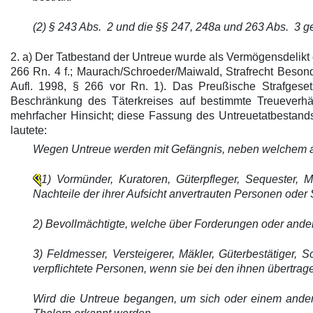
(2) § 243 Abs. 2 und die §§ 247, 248a und 263 Abs. 3 g
2. a) Der Tatbestand der Untreue wurde als Vermögensdelikt e
266 Rn. 4 f.; Maurach/Schroeder/Maiwald, Strafrecht Besond
Aufl. 1998, § 266 vor Rn. 1). Das Preußische Strafgeset
Beschränkung des Täterkreises auf bestimmte Treueverhä
mehrfacher Hinsicht; diese Fassung des Untreuetatbestan
lautete:
Wegen Untreue werden mit Gefängnis, neben welchem auf
1) Vormünder, Kuratoren, Güterpfleger, Sequester, M
Nachteile der ihrer Aufsicht anvertrauten Personen ode
2) Bevollmächtigte, welche über Forderungen oder ande
3) Feldmesser, Versteigerer, Mäkler, Güterbestätiger,
verpflichtete Personen, wenn sie bei den ihnen übertrag
Wird die Untreue begangen, um sich oder einem andere