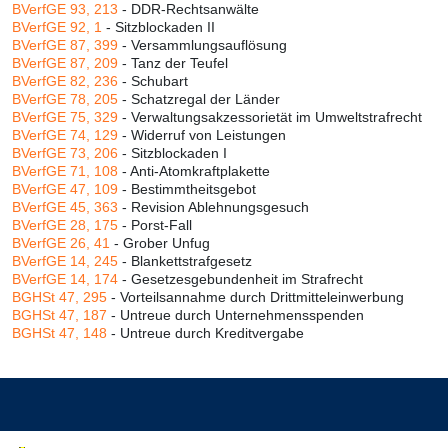
BVerfGE 93, 213
- DDR-Rechtsanwälte
BVerfGE 92, 1
- Sitzblockaden II
BVerfGE 87, 399
- Versammlungsauflösung
BVerfGE 87, 209
- Tanz der Teufel
BVerfGE 82, 236
- Schubart
BVerfGE 78, 205
- Schatzregal der Länder
BVerfGE 75, 329
- Verwaltungsakzessorietät im Umweltstrafrecht
BVerfGE 74, 129
- Widerruf von Leistungen
BVerfGE 73, 206
- Sitzblockaden I
BVerfGE 71, 108
- Anti-Atomkraftplakette
BVerfGE 47, 109
- Bestimmtheitsgebot
BVerfGE 45, 363
- Revision Ablehnungsgesuch
BVerfGE 28, 175
- Porst-Fall
BVerfGE 26, 41
- Grober Unfug
BVerfGE 14, 245
- Blankettstrafgesetz
BVerfGE 14, 174
- Gesetzesgebundenheit im Strafrecht
BGHSt 47, 295
- Vorteilsannahme durch Drittmitteleinwerbung
BGHSt 47, 187
- Untreue durch Unternehmensspenden
BGHSt 47, 148
- Untreue durch Kreditvergabe