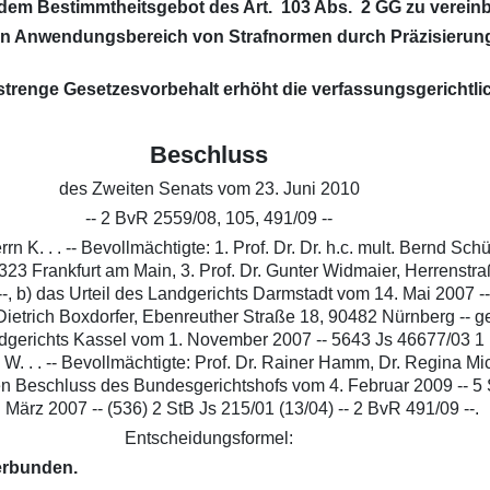
t dem Bestimmtheitsgebot des Art. 103 Abs. 2 GG zu verein
 den Anwendungsbereich von Strafnormen durch Präzisieru
renge Gesetzesvorbehalt erhöht die verfassungsgerichtlic
Beschluss
des Zweiten Senats vom 23. Juni 2010
-- 2 BvR 2559/08, 105, 491/09 --
n K. . . -- Bevollmächtigte: 1. Prof. Dr. Dr. h.c. mult. Bernd 
3 Frankfurt am Main, 3. Prof. Dr. Gunter Widmaier, Herrenstraß
, b) das Urteil des Landgerichts Darmstadt vom 14. Mai 2007 -- 
nz Dietrich Boxdorfer, Ebenreuther Straße 18, 90482 Nürnberg -
gerichts Kassel vom 1. November 2007 -- 5643 Js 46677/03 1 KLs -
 Herrn W. . . -- Bevollmächtigte: Prof. Dr. Rainer Hamm, Dr. Regin
 Beschluss des Bundesgerichtshofs vom 4. Februar 2009 -- 5 St
 März 2007 -- (536) 2 StB Js 215/01 (13/04) -- 2 BvR 491/09 --.
Entscheidungsformel:
erbunden.