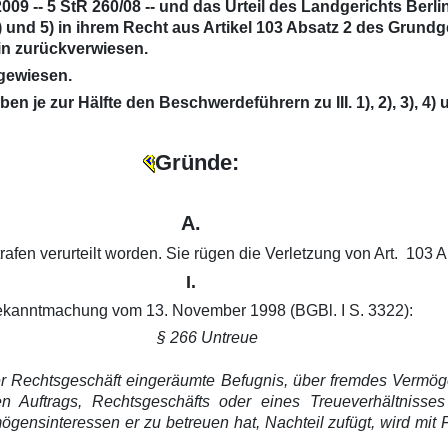
 -- 5 StR 260/08 -- und das Urteil des Landgerichts Berlin 
3), 4) und 5) in ihrem Recht aus Artikel 103 Absatz 2 des Gr
in zurückverwiesen.
gewiesen.
 je zur Hälfte den Beschwerdeführern zu III. 1), 2), 3), 4)
Gründe:
A.
en verurteilt worden. Sie rügen die Verletzung von Art. 103 
I.
ubekanntmachung vom 13. November 1998 (BGBl. I S. 3322):
§ 266 Untreue
er Rechtsgeschäft eingeräumte Befugnis, über fremdes Vermöge
n Auftrags, Rechtsgeschäfts oder eines Treueverhältnisses
sinteressen er zu betreuen hat, Nachteil zufügt, wird mit Fre