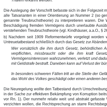
Thalern erkannt werden.
Die Auslegung der Vorschrift befasste sich in der Folgezeit m
alle Tatvarianten in einer Orientierung an Nummer 2 (so g
genannte Treubruchstheorie) zu interpretieren waren. Die
Beschädigung fremden Vermögens durch unerlaubte Ausübu
verstehenden Treubruchstheorie (vgl. Kindhäuser, a.a.O., § 2
b) Nachdem seit 1909 Reformentwürfe vorgelegt worden w
Untreuetatbestand schließlich durch das Gesetz zur Abänderun
Wer vorsätzlich die ihm durch Gesetz, behördlichen 
verpflichten, missbraucht oder die ihm kraft Geset
Vermögensinteressen wahrzunehmen, verletzt und dadur
mit Geldstrafe bestraft. Daneben kann auf Verlust der b
In besonders schweren Fällen tritt an die Stelle der Ge
das Wohl des Volkes geschädigt oder einen anderen bes
Die Neuregelung wollte den Tatbestand durch Umschreibung
in der Sache zur effektiven Bekämpfung von Korruption beitr
vor Rn. 1). Der nunmehr relativ weit und abstrakt gefasste 
verzichten wollen, die Rechtsprechung an starre Rechtsbegr