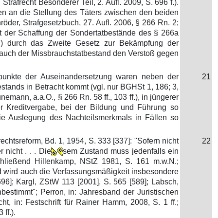
 Strafrecht Besonderer Teil, 2. Aufl. 2009, S. 696 f.).
ngen an die Stellung des Täters zwischen den beiden
öder, Strafgesetzbuch, 27. Aufl. 2006, § 266 Rn. 2;
mit der Schaffung der Sondertatbestände des § 266a
en) durch das Zweite Gesetz zur Bekämpfung der
er auch der Missbrauchstatbestand den Verstoß gegen
erpunkte der Auseinandersetzung waren neben der
21
tands in Betracht kommt (vgl. nur BGHSt 1, 186; 3,
nemann, a.a.O., § 266 Rn. 58 ff., 103 ff.), in jüngerer
er Kreditvergabe, bei der Bildung und Führung so
die Auslegung des Nachteilsmerkmals in Fällen so
echtsreform, Bd. 1, 1954, S. 333 [337]: "Sofern nicht
22
nicht . . . Die
sem Zustand muss jedenfalls ein
schließend Hillenkamp, NStZ 1981, S. 161 m.w.N.;
nd wird auch die Verfassungsmäßigkeit insbesondere
96]; Kargl, ZStW 113 [2001], S. 565 [589]; Labsch,
bestimmt"; Perron, in: Jahresband der Juristischen
ht, in: Festschrift für Rainer Hamm, 2008, S. 1 ff.;
ff.).