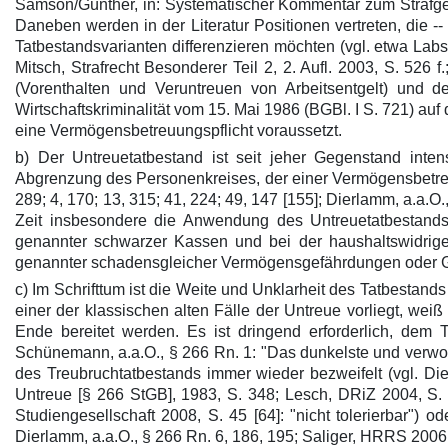
Samson/Günther, in: Systematischer Kommentar zum Strafges
Daneben werden in der Literatur Positionen vertreten, die -
Tatbestandsvarianten differenzieren möchten (vgl. etwa Labs
Mitsch, Strafrecht Besonderer Teil 2, 2. Aufl. 2003, S. 52
(Vorenthalten und Veruntreuen von Arbeitsentgelt) und
Wirtschaftskriminalität vom 15. Mai 1986 (BGBl. I S. 721) a
eine Vermögensbetreuungspflicht voraussetzt.
b) Der Untreuetatbestand ist seit jeher Gegenstand int
Abgrenzung des Personenkreises, der einer Vermögensbetreuu
289; 4, 170; 13, 315; 41, 224; 49, 147 [155]; Dierlamm, a.a.O.,
Zeit insbesondere die Anwendung des Untreuetatbestands b
genannter schwarzer Kassen und bei der haushaltswidrige
genannter schadensgleicher Vermögensgefährdungen oder 
c) Im Schrifttum ist die Weite und Unklarheit des Tatbestands 
einer der klassischen alten Fälle der Untreue vorliegt, weiß
Ende bereitet werden. Es ist dringend erforderlich, dem
Schünemann, a.a.O., § 266 Rn. 1: "Das dunkelste und verwo
des Treubruchtatbestands immer wieder bezweifelt (vgl. Di
Untreue [§ 266 StGB], 1983, S. 348; Lesch, DRiZ 2004, S. 
Studiengesellschaft 2008, S. 45 [64]: "nicht tolerierbar") od
Dierlamm, a.a.O., § 266 Rn. 6, 186, 195; Saliger, HRRS 2006, S.