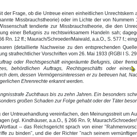
it der Frage, ob die Untreue einen einheitlichen Unrechtskern a
enannte Missbrauchstheorie) oder im Lichte der von Nummern 1
 Wissenschaft tendierte zur Missbrauchstheorie, die den Unr
ng einer Befugnis zu rechtswirksamem Handeln sah; dagegen
66 Rn. 12 ff.; Maurach/Schroeder/Maiwald, a.a.O., S. 577 f.; ei
aren (detaillierte Nachweise zu den entsprechenden Quelle
g strafrechtlicher Vorschriften vom 26. Mai 1933 (RGBl I S. 295
Auftrag oder Rechtsgeschäft eingeräumte Befugnis, über fr
zes, behördlichen Auftrags, Rechtsgeschäfts oder eines
ch dem, dessen Vermögensinteressen er zu betreuen hat, Nach
ürgerlichen Ehrenrechte erkannt werden.
fängnisstrafe Zuchthaus bis zu zehn Jahren. Ein besonders schw
onders großen Schaden zur Folge gehabt oder der Täter besonde
 der Untreuehandlung vereinfachen, den Meinungsstreit um Au
agen (vgl. Kindhäuser, a.a.O., § 266 Rn. 9; Maurach/Schroeder
Wortlaut -- das Reichsgericht sprach von einer "Rahmenvorschr
iffe zu binden", und die der Richter "nach seinem vernünftige