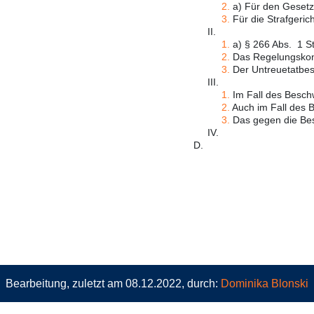
2.
a) Für den Gesetzg
3.
Für die Strafgerich
II.
1.
a) § 266 Abs. 1 S
2.
Das Regelungskonze
3.
Der Untreuetatbest
III.
1.
Im Fall des Beschw
2.
Auch im Fall des B
3.
Das gegen die Besc
IV.
D.
Bearbeitung, zuletzt am 08.12.2022, durch:
Dominika Blonski