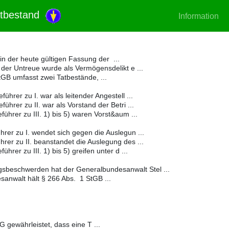
atbestand
Information
in der heute gültigen Fassung der ...
der Untreue wurde als Vermögensdelikt e ...
GB umfasst zwei Tatbestände, ...
hrer zu I. war als leitender Angestell ...
hrer zu II. war als Vorstand der Betri ...
ührer zu III. 1) bis 5) waren Vorst&aum ...
er zu I. wendet sich gegen die Auslegun ...
er zu II. beanstandet die Auslegung des ...
hrer zu III. 1) bis 5) greifen unter d ...
sbeschwerden hat der Generalbundesanwalt Stel ...
anwalt hält § 266 Abs. 1 StGB ...
 gewährleistet, dass eine T ...