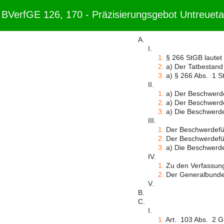
BVerfGE 126, 170 - Präzisierungsgebot Untreuet
A.
I.
1.
§ 266 StGB lautet 
2.
a) Der Tatbestand 
3.
a) § 266 Abs. 1 St
II.
1.
a) Der Beschwerdefü
2.
a) Der Beschwerdefü
3.
a) Die Beschwerdef
III.
1.
Der Beschwerdeführ
2.
Der Beschwerdeführ
3.
a) Die Beschwerdefü
IV.
1.
Zu den Verfassung
2.
Der Generalbundes
V.
B.
C.
I.
1.
Art. 103 Abs. 2 GG