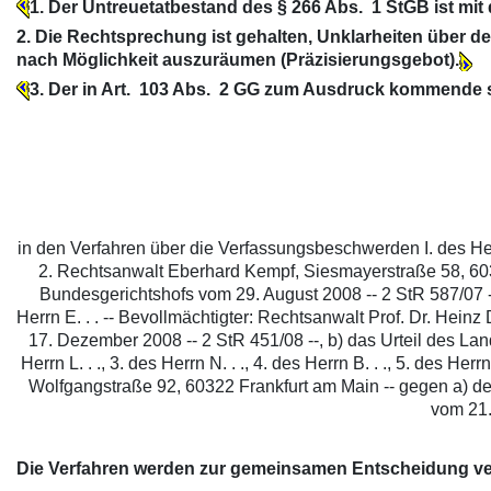
1. Der Untreuetatbestand des § 266 Abs. 1 StGB ist mi
2. Die Rechtsprechung ist gehalten, Unklarheiten über
nach Möglichkeit auszuräumen (Präzisierungsgebot).
3. Der in Art. 103 Abs. 2 GG zum Ausdruck kommende st
in den Verfahren über die Verfassungsbeschwerden I. des Herr
2. Rechtsanwalt Eberhard Kempf, Siesmayerstraße 58, 6032
Bundesgerichtshofs vom 29. August 2008 -- 2 StR 587/07 --
Herrn E. . . -- Bevollmächtigter: Rechtsanwalt Prof. Dr. Hei
17. Dezember 2008 -- 2 StR 451/08 --, b) das Urteil des Land
Herrn L. . ., 3. des Herrn N. . ., 4. des Herrn B. . ., 5. des
Wolfgangstraße 92, 60322 Frankfurt am Main -- gegen a) den
vom 21.
Die Verfahren werden zur gemeinsamen Entscheidung v