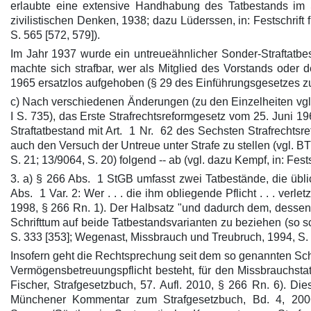
erlaubte eine extensive Handhabung des Tatbestands im Sin
zivilistischen Denken, 1938; dazu Lüderssen, in: Festschrift 
S. 565 [572, 579]).
Im Jahr 1937 wurde ein untreueähnlicher Sonder-Straftatb
machte sich strafbar, wer als Mitglied des Vorstands oder d
1965 ersatzlos aufgehoben (§ 29 des Einführungsgesetzes z
c) Nach verschiedenen Änderungen (zu den Einzelheiten vgl. 
I S. 735), das Erste Strafrechtsreformgesetz vom 25. Juni 1
Straftatbestand mit Art. 1 Nr. 62 des Sechsten Strafrecht
auch den Versuch der Untreue unter Strafe zu stellen (vgl.
S. 21; 13/9064, S. 20) folgend -- ab (vgl. dazu Kempf, in: Fes
3. a) § 266 Abs. 1 StGB umfasst zwei Tatbestände, die übli
Abs. 1 Var. 2: Wer . . . die ihm obliegende Pflicht . . . ver
1998, § 266 Rn. 1). Der Halbsatz "und dadurch dem, dessen 
Schrifttum auf beide Tatbestandsvarianten zu beziehen (so sch
S. 333 [353]; Wegenast, Missbrauch und Treubruch, 1994, S. 
Insofern geht die Rechtsprechung seit dem so genannten Sch
Vermögensbetreuungspflicht besteht, für den Missbrauchsta
Fischer, Strafgesetzbuch, 57. Aufl. 2010, § 266 Rn. 6). Di
Münchener Kommentar zum Strafgesetzbuch, Bd. 4, 2006, 