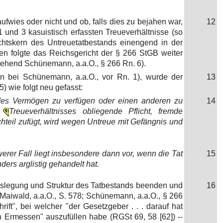
ufwies oder nicht und ob, falls dies zu bejahen war,
12
 und 3 kasuistisch erfassten Treueverhältnisse (so
echtskern des Untreuetatbestands einengend in der
 folgte das Reichsgericht der § 266 StGB weiter
ngehend Schünemann, a.a.O., § 266 Rn. 6).
n bei Schünemann, a.a.O., vor Rn. 1), wurde der
13
) wie folgt neu gefasst:
emdes Vermögen zu verfügen oder einen anderen zu
14
Treueverhältnisses obliegende Pflicht, fremde
teil zufügt, wird wegen Untreue mit Gefängnis und
erer Fall liegt insbesondere dann vor, wenn die Tat
15
rs arglistig gehandelt hat.
slegung und Struktur des Tatbestands beenden und
16
/Maiwald, a.a.O., S. 578; Schünemann, a.a.O., § 266
ift", bei welcher "der Gesetzgeber . . . darauf hat
n Ermessen" auszufüllen habe (RGSt 69, 58 [62]) --