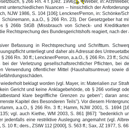
etzbuch, § 266 Rn. 4 f. [Dez. 1996];
Weber, in: Arzt/Weber,
- mit unterschiedlichen Nuancen -- hinsichtlich der Anforderu
ch, NJW 1986, S. 104 [106]; Lenckner/Perron, in: Schönke/Schr
6 f.; Schünemann, a.a.O., § 266 Rn. 23). Der Gesetzgeber hat 
 des § 266b StGB (Missbrauch von Scheck- und Kreditkart
uf die Rechtsprechung des Bundesgerichtshofs reagiert, nach d
ensiver Befassung in Rechtsprechung und Schrifttum. Schw
ngspflicht unterliegt und daher als Adressat des Untreuetatbes
 § 266 Rn. 30 ff.; Lenckner/Perron, a.a.O., § 266 Rn. 23 ff.; Schü
ei der Verletzung gesellschaftsrechtlicher Pflichten, bei d
n Verwendung öffentlicher Mittel (Haushaltsuntreue) sowie 
Gefährdungsschäden.
wiederholt beklagt worden (vgl. Mayer, in: Materialien zur Strafr
 kein Gericht und keine Anklagebehörde, ob § 266 vorliegt oder 
 Tatbestand klare begriffliche Grenzen zu geben"; daran an
rrenste Kapitel des Besonderen Teils"). Vor diesem Hintergru
erlamm, a.a.O., § 266 Rn. 3 ff.; Hamm, NJW 2001, S. 1694 [16
135; vgl. auch Kiethe, WM 2003, S. 861 [867]: "bedenklich un
er jedenfalls eine restriktive Auslegung angemahnt (vgl. Albrec
 10 ff.; ders., ZStW 112 [2000], S. 563 ff.; Sax, JZ 1977, S. 663 