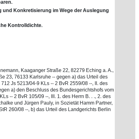
baren.
ng und Konkretisierung im Wege der Auslegung
he Kontrolldichte.
Schünemann, Kaaganger Straße 22, 82279 Eching a. A.,
e 23, 76133 Karlsruhe -- gegen a) das Urteil des
712 Js 5213/04-9 KLs -- 2 BvR 2559/08 --, II. des
- gegen a) den Beschluss des Bundesgerichtshofs vom
- 2 BvR 105/09 --, III. 1. des Herrn B. . ., 2. des
a Michalke und Jürgen Pauly, in Sozietät Hamm Partner,
R 260/08 --, b) das Urteil des Landgerichts Berlin