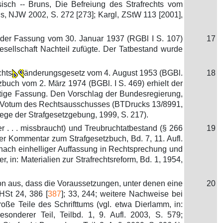
sisch -- Bruns, Die Befreiung des Strafrechts vom
ahs, NJW 2002, S. 272 [273]; Kargl, ZStW 113 [2001],
 der Fassung vom 30. Januar 1937 (RGBl I S. 107)
17
Gesellschaft Nachteil zufügte. Der Tatbestand wurde
chts
änderungsgesetz vom 4. August 1953 (BGBl.
18
zbuch vom 2. März 1974 (BGBl. I S. 469) erhielt der
eutige Fassung. Den Vorschlag der Bundesregierung,
dem Votum des Rechtsausschusses (BTDrucks 13/8991,
rrwege der Strafgesetzgebung, 1999, S. 217).
 . . . missbraucht) und Treubruchtatbestand (§ 266
19
ziger Kommentar zum Strafgesetzbuch, Bd. 7, 11. Aufl.
 nach einhelliger Auffassung in Rechtsprechung und
 in: Materialien zur Strafrechtsreform, Bd. 1, 1954,
on aus, dass die Voraussetzungen, unter denen eine
20
HSt 24, 386 [
387
]; 33, 244; weitere Nachweise bei
oße Teile des Schrifttums (vgl. etwa Dierlamm, in:
nderer Teil, Teilbd. 1, 9. Aufl. 2003, S. 579;