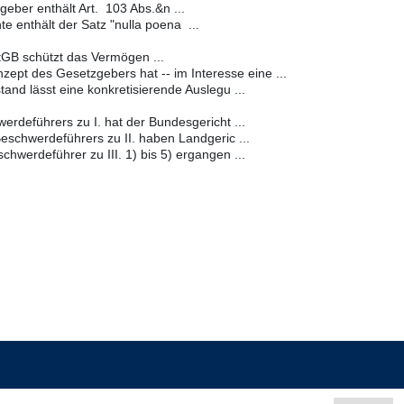
eber enthält Art. 103 Abs.&n ...
te enthält der Satz "nulla poena ...
tGB schützt das Vermögen ...
pt des Gesetzgebers hat -- im Interesse eine ...
and lässt eine konkretisierende Auslegu ...
erdeführers zu I. hat der Bundesgericht ...
eschwerdeführers zu II. haben Landgeric ...
hwerdeführer zu III. 1) bis 5) ergangen ...