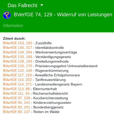
Das Fallrecht
BVerfGE 74, 129 - Widerruf von Leistunge
Abruf und Rang:
RTF-Version
(
Seiten
,
Linien
),
Druckversion
(
Seiten
)
Information
Rang:
89% (656)
Zitiert durch:
BVerfGE 153, 182
- Zuizidhilfe
BVerfGE 140, 317
- Identitätskontrolle
BVerfGE 134, 204
- Werkverwertungsverträge
BVerfGE 133, 168
- Verständigungsgesetz
BVerfGE 128, 193
- Dreiteilungsmethode
BVerfGE 126, 170
- Präzisierungsgebot Untreuetatbestand
BVerfGE 122, 248
- Rügeverkümmerung
BVerfGE 117, 163
- Anwaltliche Erfolgshonorare
BVerfGE 116, 202
- Tariftreueerklärung
BVerfGE 114, 371
- Landesmediengesetz Bayern
BVerfGE 113, 88
- Elternunterhalt
BVerfGE 111, 54
- Rechenschaftsbericht
BVerfGE 97, 228
- Kurzberichterstattung
BVerfGE 94, 241
- Kindererziehungszeiten
BVerfGE 83, 201
- Bundesberggesetz
BVerfGE 80, 137
- Reiten im Walde