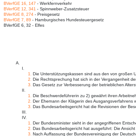
BVerfGE 16, 147
- Werkfernverkehr
BVerfGE 12, 341
- Spinnweber-Zusatzsteuer
BVerfGE 8, 274
- Preisgesetz
BVerfGE 7, 89
- Hamburgisches Hundesteuergesetz
BVerfGE 6, 32 - Elfes
A.
I.
1.
Die Unterstützungskassen sind aus den von großen Un
2.
Die Rechtsprechung hat sich in der Vergangenheit des 
3.
Das Gesetz zur Verbesserung der betrieblichen Alters
II.
1.
Die Beschwerdeführerin zu 2) gewährt ihren Arbeitneh 
2.
Der Ehemann der Klägerin des Ausgangsverfahrens wa
3.
Das Bundesarbeitsgericht hat die Revisionen der Bes
III.
IV.
1.
Der Bundesminister sieht in der angegriffenen Entsche
2.
Das Bundesarbeitsgericht hat ausgeführt: Die Ansicht 
3.
Nach Auffassung der Bundesvereinigung der Deutsche