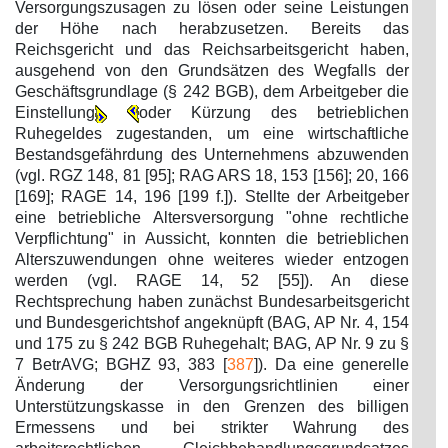
Versorgungszusagen zu lösen oder seine Leistungen
der Höhe nach herabzusetzen. Bereits das
Reichsgericht und das Reichsarbeitsgericht haben,
ausgehend von den Grundsätzen des Wegfalls der
Geschäftsgrundlage (§ 242 BGB), dem Arbeitgeber die
Einstellung
oder Kürzung des betrieblichen
Ruhegeldes zugestanden, um eine wirtschaftliche
Bestandsgefährdung des Unternehmens abzuwenden
(vgl. RGZ 148, 81 [95]; RAG ARS 18, 153 [156]; 20, 166
[169]; RAGE 14, 196 [199 f.]). Stellte der Arbeitgeber
eine betriebliche Altersversorgung "ohne rechtliche
Verpflichtung" in Aussicht, konnten die betrieblichen
Alterszuwendungen ohne weiteres wieder entzogen
werden (vgl. RAGE 14, 52 [55]). An diese
Rechtsprechung haben zunächst Bundesarbeitsgericht
und Bundesgerichtshof angeknüpft (BAG, AP Nr. 4, 154
und 175 zu § 242 BGB Ruhegehalt; BAG, AP Nr. 9 zu §
7 BetrAVG; BGHZ 93, 383 [
387
]). Da eine generelle
Änderung der Versorgungsrichtlinien einer
Unterstützungskasse in den Grenzen des billigen
Ermessens und bei strikter Wahrung des