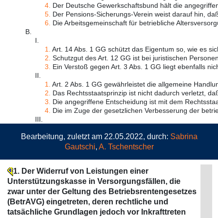
4.
Der Deutsche Gewerkschaftsbund hält die angegriffene
5.
Der Pensions-Sicherungs-Verein weist darauf hin, daß 
6.
Die Arbeitsgemeinschaft für betriebliche Altersversorg
B.
I.
1.
Art. 14 Abs. 1 GG schützt das Eigentum so, wie es sich
2.
Schutzgut des Art. 12 GG ist bei juristischen Personen 
3.
Ein Verstoß gegen Art. 3 Abs. 1 GG liegt ebenfalls nicht
II.
1.
Art. 2 Abs. 1 GG gewährleistet die allgemeine Handlung
2.
Das Rechtsstaatsprinzip ist nicht dadurch verletzt, daß
3.
Die angegriffene Entscheidung ist mit dem Rechtsstaat
4.
Die im Zuge der gesetzlichen Verbesserung der betrieb
III.
Bearbeitung, zuletzt am 22.05.2022, durch:
Sabrina
Gautschi
,
A. Tschentscher
1. Der Widerruf von Leistungen einer
Unterstützungskasse in Versorgungsfällen, die
zwar unter der Geltung des Betriebsrentengesetzes
(BetrAVG) eingetreten, deren rechtliche und
tatsächliche Grundlagen jedoch vor Inkrafttreten