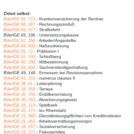
Zitiert selbst:
BVerfGE 69, 272
- Krankenversicherung der Rentner
BVerfGE 68, 287
- Rechnungszinsfuß
BVerfGE 65, 377
- Strafbefehl
BVerfGE 65, 196 - Unterstützungskasse
BVerfGE 62, 256
- Arbeiter/Angestellte
BVerfGE 58, 300
- Naßauskiesung
BVerfGE 55, 72
- Präklusion I
BVerfGE 51, 193
- Schloßberg
BVerfGE 50, 290
- Mitbestimmung
BVerfGE 49, 304
- Sachverständigenhaftung
BVerfGE 49, 148 - Ermessen bei Revisionsannahme
BVerfGE 43, 291
- numerus clausus II
BVerfGE 38, 61
- Leberpfennig
BVerfGE 34, 269
- Soraya
BVerfGE 30, 292
- Erdölbevorratung
BVerfGE 30, 250
- Absicherungsgesetz
BVerfGE 28, 119
- Spielbank
BVerfGE 25, 371
- lex Rheinstahl
BVerfGE 22, 380
- Dienstleistungspflichten von Kreditinstituten
BVerfGE 21, 261
- Arbeitsvermittlungsmonopol
BVerfGE 18, 257
- Sozialversicherung
BVerfGE 18, 121
- Fiskusprivileg