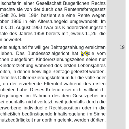
schafterin einer Gesellschaft Bürgerlichen Rechts
75 machte sie von der durch das Rentenreformgesetz
n. Seit 26. Mai 1984 bezieht sie eine Rente wegen
tober 1986 in ein Altersruhegeld umgewandelt. Im
 bis 31. August 1960 zwar als Kindererziehungszeit
ate des Jahres 1958 bereits mit jeweils 11,26, die
n bewertet.
ts aufgrund freiwilliger Beitragszahlung erreichten
19
lieben. Das Bundessozialgericht hat
die vom
hen ausgeführt: Kindererziehungszeiten seien nur
er Kindererziehung während des ersten Lebensjahres
ten, in denen freiwillige Beiträge geleistet wurden.
rielles Differenzierungskriterium für die volle oder
, ob der erziehende Elternteil während des ersten
iten habe. Dieses Kriterium sei nicht willkürlich.
der Regelungen im Rahmen des dem Gesetzgeber im
benfalls nicht verletzt, weil jedenfalls durch die
rworbene individuelle Rechtsposition oder in die
schließlich begünstigende Inhaltsregelung im Sinne
hutzbedürftigkeit nur dorthin gelenkt werden dürften,