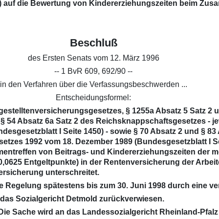
G) auf die Bewertung von Kindererziehungszeiten beim Zusam
Beschluß
des Ersten Senats vom 12. März 1996
-- 1 BvR 609, 692/90 --
in den Verfahren über die Verfassungsbeschwerden ...
Entscheidungsformel:
ngestelltenversicherungsgesetzes, § 1255a Absatz 5 Satz 2 
§ 54 Absatz 6a Satz 2 des Reichsknappschaftsgesetzes - je
ndesgesetzblatt I Seite 1450) - sowie § 70 Absatz 2 und § 
tzes 1992 vom 18. Dezember 1989 (Bundesgesetzblatt I Seit
treffen von Beitrags- und Kindererziehungszeiten der mo
(0,0625 Entgeltpunkte) in der Rentenversicherung der Arbei
ersicherung unterschreitet.
rige Regelung spätestens bis zum 30. Juni 1998 durch eine
das Sozialgericht Detmold zurückverwiesen.
ie Sache wird an das Landessozialgericht Rheinland-Pfalz