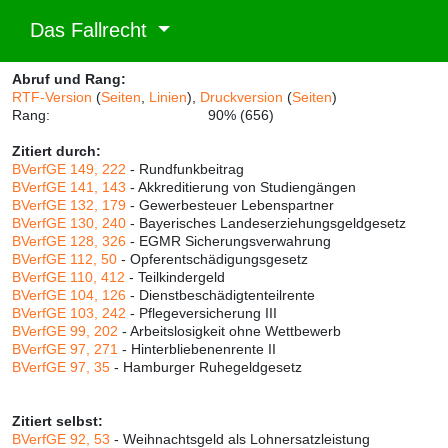
Das Fallrecht
Abruf und Rang:
RTF-Version
(
Seiten
,
Linien
),
Druckversion
(
Seiten
)
Rang:
90% (656)
Zitiert durch:
BVerfGE 149, 222
- Rundfunkbeitrag
BVerfGE 141, 143
- Akkreditierung von Studiengängen
BVerfGE 132, 179
- Gewerbesteuer Lebenspartner
BVerfGE 130, 240
- Bayerisches Landeserziehungsgeldgesetz
BVerfGE 128, 326
- EGMR Sicherungsverwahrung
BVerfGE 112, 50
- Opferentschädigungsgesetz
BVerfGE 110, 412
- Teilkindergeld
BVerfGE 104, 126
- Dienstbeschädigtenteilrente
BVerfGE 103, 242
- Pflegeversicherung III
BVerfGE 99, 202
- Arbeitslosigkeit ohne Wettbewerb
BVerfGE 97, 271
- Hinterbliebenenrente II
BVerfGE 97, 35
- Hamburger Ruhegeldgesetz
Zitiert selbst:
BVerfGE 92, 53
- Weihnachtsgeld als Lohnersatzleistung