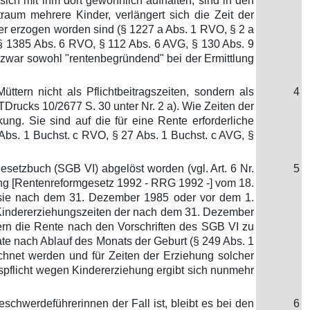
sich mit ihm dort gewöhnlich aufhalten, sind in den
raum mehrere Kinder, verlängert sich die Zeit der
er erzogen worden sind (§ 1227 a Abs. 1 RVO, § 2 a
(§ 1385 Abs. 6 RVO, § 112 Abs. 6 AVG, § 130 Abs. 9
 zwar sowohl "rentenbegründend" bei der Ermittlung
rn nicht als Pflichtbeitragszeiten, sondern als
4
rucks 10/2677 S. 30 unter Nr. 2 a). Wie Zeiten der
g. Sie sind auf die für eine Rente erforderliche
bs. 1 Buchst. c RVO, § 27 Abs. 1 Buchst. c AVG, §
etzbuch (SGB VI) abgelöst worden (vgl. Art. 6 Nr.
5
erung [Rentenreformgesetz 1992 - RRG 1992 -] vom 18.
b sie nach dem 31. Dezember 1985 oder vor dem 1.
n Kindererziehungszeiten der nach dem 31. Dezember
ofern die Rente nach den Vorschriften des SGB VI zu
te nach Ablauf des Monats der Geburt (§ 249 Abs. 1
hnet werden und für Zeiten der Erziehung solcher
pflicht wegen Kindererziehung ergibt sich nunmehr
schwerdeführerinnen der Fall ist, bleibt es bei den
6