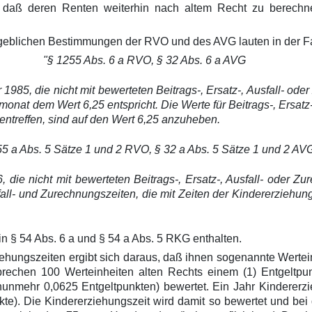
o daß deren Renten weiterhin nach altem Recht zu berechn
aßgeblichen Bestimmungen der RVO und des AVG lauten in der
"§ 1255 Abs. 6 a RVO, § 32 Abs. 6 a AVG
985, die nicht mit bewerteten Beitrags-, Ersatz-, Ausfall- od
onat dem Wert 6,25 entspricht. Die Werte für Beitrags-, Ersatz-
reffen, sind auf den Wert 6,25 anzuheben.
5 a Abs. 5 Sätze 1 und 2 RVO, § 32 a Abs. 5 Sätze 1 und 2 AV
 die nicht mit bewerteten Beitrags-, Ersatz-, Ausfall- oder Z
sfall- und Zurechnungszeiten, die mit Zeiten der Kindererziehu
 § 54 Abs. 6 a und § 54 a Abs. 5 RKG enthalten.
hungszeiten ergibt sich daraus, daß ihnen sogenannte Werteinhe
rechen 100 Werteinheiten alten Rechts einem (1) Entgeltpu
nunmehr 0,0625 Entgeltpunkten) bewertet. Ein Jahr Kindererzi
kte). Die Kindererziehungszeit wird damit so bewertet und bei