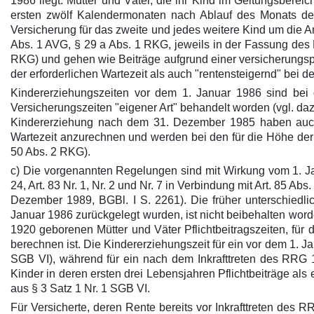
1986 liegt. Mütter und Väter, die ihr Kind im Geltungsberei
ersten zwölf Kalendermonaten nach Ablauf des Monats der 
Versicherung für das zweite und jedes weitere Kind um die 
Abs. 1 AVG, § 29 a Abs. 1 RKG, jeweils in der Fassung des
RKG) und gehen wie Beiträge aufgrund einer versicherungspf
der erforderlichen Wartezeit als auch "rentensteigernd" bei 
Kindererziehungszeiten vor dem 1. Januar 1986 sind bei 
Versicherungszeiten "eigener Art" behandelt worden (vgl. d
Kindererziehung nach dem 31. Dezember 1985 haben auch d
Wartezeit anzurechnen und werden bei den für die Höhe der
50 Abs. 2 RKG).
c) Die vorgenannten Regelungen sind mit Wirkung vom 1. Ja
24, Art. 83 Nr. 1, Nr. 2 und Nr. 7 in Verbindung mit Art. 85
Dezember 1989, BGBl. I S. 2261). Die früher unterschied
Januar 1986 zurückgelegt wurden, ist nicht beibehalten wo
1920 geborenen Mütter und Väter Pflichtbeitragszeiten, für 
berechnen ist. Die Kindererziehungszeit für ein vor dem 1.
SGB VI), während für ein nach dem Inkrafttreten des RRG 
Kinder in deren ersten drei Lebensjahren Pflichtbeiträge als e
aus § 3 Satz 1 Nr. 1 SGB VI.
Für Versicherte, deren Rente bereits vor Inkrafttreten des 