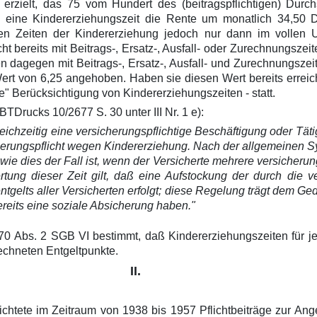
elt erzielt, das 75 vom Hundert des (beitragspflichtigen) Durc
eise eine Kindererziehungszeit die Rente um monatlich 34,
n Zeiten der Kindererziehung jedoch nur dann im vollen 
bereits mit Beitrags-, Ersatz-, Ausfall- oder Zurechnungszeit
en dagegen mit Beitrags-, Ersatz-, Ausfall- und Zurechnungsz
ert von 6,25 angehoben. Haben sie diesen Wert bereits erreicht
e" Berücksichtigung von Kindererziehungszeiten - statt.
TDrucks 10/2677 S. 30 unter III Nr. 1 e):
ichzeitig eine versicherungspflichtige Beschäftigung oder Tät
icherungspflicht wegen Kindererziehung. Nach der allgemeinen 
wie dies der Fall ist, wenn der Versicherte mehrere versicher
ung dieser Zeit gilt, daß eine Aufstockung der durch die ver
ntgelts aller Versicherten erfolgt; diese Regelung trägt dem G
ereits eine soziale Absicherung haben."
70 Abs. 2 SGB VI bestimmt, daß Kindererziehungszeiten für j
echneten Entgeltpunkte.
II.
chtete im Zeitraum von 1938 bis 1957 Pflichtbeiträge zur Ang