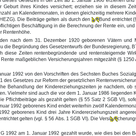
ch dieses Gesetzes in der Zeit ab 1. Januar 1986 erziehen und 
Geburt ihres Kindes versichert; erziehen sie in diesem Zeit
Anzahl an Kalendermonaten, in denen gleichzeitig mehrere Kind
 HEZG). Die Beiträge gelten als durch den
Bund entrichtet 
lichtigen Beschäftigung in die Berechnung der Rente ein, und
der Rentenhöhe.
den nach dem 31. Dezember 1920 geborenen Vätern und Mütte
azu die Begründung des Gesetzentwurfs der Bundesregierung, BTD
iese Zeiten rentenbegründende und rentensteigernde Wirkun
 Rente maßgeblichen Versicherungsjahren mitgezählt (§ 1250 A
nuar 1992 von den Vorschriften des Sechsten Buches Sozialges
 Abs. 1 des Gesetzes zur Reform der gesetzlichen Rentenversich
liche Behandlung der Kindererziehungszeiten je nachdem, o
rden. Vielmehr sind auch die vor dem 1. Januar 1986 liegende
die Pflichtbeiträge als gezahlt gelten (§ 55 Satz 2 SGB VI), s
 Januar 1992 geborenes Kind endet weiterhin zwölf Kalendermona
1992 geborenes Kind drei Jahre Kindererziehungszeit angerec
ntrichtet gelten (vgl. § 56 Abs. 1 SGB VI). Die Versi
cherungs
RRG 1992 am 1. Januar 1992 gezahlt wurde, wie dies bei den Be