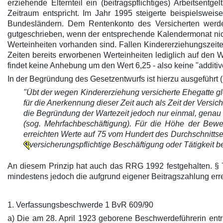
erziehende Elternteil ein (beitragspflichtiges) Arbeitsentg
Zeitraum entspricht. Im Jahr 1995 steigerte beispielsw
Bundesländern. Dem Rentenkonto des Versicherten werde
gutgeschrieben, wenn der entsprechende Kalendermonat nicht 
Werteinheiten vorhanden sind. Fallen Kindererziehungszeit
Zeiten bereits erworbenen Werteinheiten lediglich auf den W
findet keine Anhebung um den Wert 6,25 - also keine "additiv
In der Begründung des Gesetzentwurfs ist hierzu ausgeführt (B
"Übt der wegen Kindererziehung versicherte Ehegatte gle
für die Anerkennung dieser Zeit auch als Zeit der Vers
die Begründung der Wartezeit jedoch nur einmal, genau 
(sog. Mehrfachbeschäftigung). Für die Höhe der Bewert
erreichten Werte auf 75 vom Hundert des Durchschnittse
versicherungspflichtige Beschäftigung oder Tätigkeit b
An diesem Prinzip hat auch das RRG 1992 festgehalten. § 
mindestens jedoch die aufgrund eigener Beitragszahlung err
1. Verfassungsbeschwerde 1 BvR 609/90
a) Die am 28. April 1923 geborene Beschwerdeführerin entri