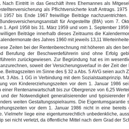
 Nach Eintritt in das Geschäft ihres Ehemannes als Mitgesell
telltenversicherung als Pflichtversicherte kraft Antrags. 19
uli 1957 bis Ende 1967 freiwillige Beiträge nachzuentrichte
Bundesversicherungsanstalt für Angestellte (BfA) vom 7. Ok
om 1. April 1958 bis 31. März 1959 und vom 1. September 1959
iwilligen Beiträge innerhalb dieses Zeitraums die Kalendermon
alendermonate des Jahres 1960 mit jeweils 13,11 Werteinheite
iese Zeiten bei der Rentenberechnung mit höheren als den berei
und Berufung der Beschwerdeführerin sind ohne Erfolg geb
ührerin zurückgewiesen. Zur Begründung hat es im wesentlic
t anzurechnen, soweit der Versicherungsverlauf in der Zeit d
. Beitragszeiten im Sinne des § 32 a Abs. 5 AVG seien auch Zei
t. 3 Abs. 1 GG in Verbindung mit dem Sozialstaatsprinzip. Mate
igung von Kindererziehungszeiten vor dem 1. Januar 1986 sei
iner Rentenanwartschaft bis zur Obergrenze von 6,25 Werteinhe
s und der Notwendigkeit generalisierender und typisieren
ders weiten Gestaltungsspielraums. Die Eigentumsgarantie sei e
ungszeiten vor dem 1. Januar 1986 nicht in eine bereits e
de. Vielmehr liege eine eigentumsrechtlich unbedenkliche, aus
p sei nicht verletzt, da öffentliche Mittel nach dem Grad der Sc