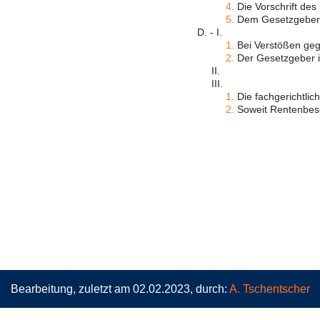
4.
Die Vorschrift des 
5.
Dem Gesetzgeber s
D. - I.
1.
Bei Verstößen gege
2.
Der Gesetzgeber ist
II.
III.
1.
Die fachgerichtlich
2.
Soweit Rentenbesch
Bearbeitung, zuletzt am 02.02.2023, durch:
A. Tschentscher