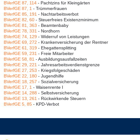
BVerfGE 87, 114
- Pachtzins für Kleingärten
BVerfGE 87, 1
- Trümmerfrauen
BVerfGE 85, 191
- Nachtarbeitsverbot
BVerfGE 82, 60
- Steuerfreies Existenzminimum
BVerfGE 81, 363
- Beamtenbaby
BVerfGE 78, 331
- Nordhorn
BVerfGE 74, 129
- Widerruf von Leistungen
BVerfGE 69, 272
- Krankenversicherung der Rentner
BVerfGE 61, 319
- Ehegattensplitting
BVerfGE 59, 231
- Freie Mitarbeiter
BVerfGE 58, 81
- Ausbildungsausfallzeiten
BVerfGE 29, 221
- Jahresarbeitsverdienstgrenze
BVerfGE 27, 253
- Kriegsfolgeschäden
BVerfGE 22, 180
- Jugendhilfe
BVerfGE 18, 257
- Sozialversicherung
BVerfGE 17, 1
- Waisenrente I
BVerfGE 14, 288
- Selbstversicherung
BVerfGE 13, 261
- Rückwirkende Steuern
BVerfGE 5, 85
- KPD-Verbot