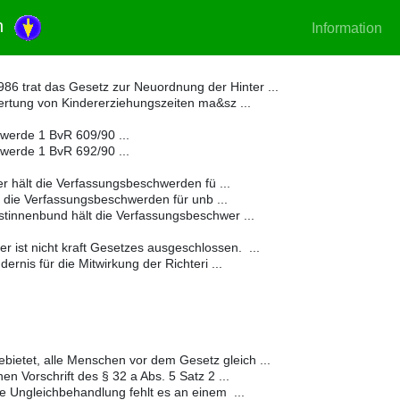
en
Information
86 trat das Gesetz zur Neuordnung der Hinter ...
ertung von Kindererziehungszeiten ma&sz ...
erde 1 BvR 609/90 ...
erde 1 BvR 692/90 ...
 hält die Verfassungsbeschwerden fü ...
 die Verfassungsbeschwerden für unb ...
tinnenbund hält die Verfassungsbeschwer ...
er ist nicht kraft Gesetzes ausgeschlossen. ...
dernis für die Mitwirkung der Richteri ...
ebietet, alle Menschen vor dem Gesetz gleich ...
en Vorschrift des § 32 a Abs. 5 Satz 2 ...
e Ungleichbehandlung fehlt es an einem ...