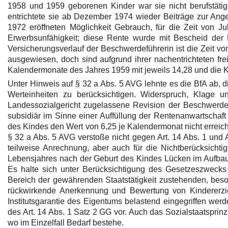
1958 und 1959 geborenen Kinder war sie nicht berufstätig.
entrichtete sie ab Dezember 1974 wieder Beiträge zur Anges
1972 eröffneten Möglichkeit Gebrauch, für die Zeit von J
Erwerbsunfähigkeit; diese Rente wurde mit Bescheid der 
Versicherungsverlauf der Beschwerdeführerin ist die Zeit v
ausgewiesen, doch sind aufgrund ihrer nachentrichteten fre
Kalendermonate des Jahres 1959 mit jeweils 14,28 und die K
Unter Hinweis auf § 32 a Abs. 5 AVG lehnte es die BfA ab, d
Werteinheiten zu berücksichtigen. Widerspruch, Klage 
Landessozialgericht zugelassene Revision der Beschwerdef
subsidiär im Sinne einer Auffüllung der Rentenanwartschaf
des Kindes den Wert von 6,25 je Kalendermonat nicht erreiche
§ 32 a Abs. 5 AVG verstoße nicht gegen Art. 14 Abs. 1 und Ar
teilweise Anrechnung, aber auch für die Nichtberücksicht
Lebensjahres nach der Geburt des Kindes Lücken im Aufbau e
Es halte sich unter Berücksichtigung des Gesetzeszweck
Bereich der gewährenden Staatstätigkeit zustehenden, beson
rückwirkende Anerkennung und Bewertung von Kindererzieh
Institutsgarantie des Eigentums belastend eingegriffen wer
des Art. 14 Abs. 1 Satz 2 GG vor. Auch das Sozialstaatsprinzi
wo im Einzelfall Bedarf bestehe.