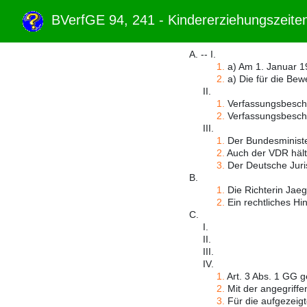
BVerfGE 94, 241 - Kindererziehungszeit
A. -- I.
1.
a) Am 1. Januar 19
2.
a) Die für die Bew
II.
1.
Verfassungsbeschw
2.
Verfassungsbeschw
III.
1.
Der Bundesminister
2.
Auch der VDR hält
3.
Der Deutsche Juris
B.
1.
Die Richterin Jaeg
2.
Ein rechtliches Hin
C.
I.
II.
III.
IV.
1.
Art. 3 Abs. 1 GG g
2.
Mit der angegriffen
3.
Für die aufgezeigt