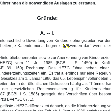
ührerinnen die notwendigen Auslagen zu erstatten.
Gründe:
A. -- I.
ntenrechtliche Bewertung von Kindererziehungszeiten vor dem
heiten je Kalendermonat begrenzt
werden darf, wenn dies
 Hinterbliebenenrenten sowie zur Anerkennung von Kindererzie
 - HEZG) vom 11. Juli 1985 (BGBl. I S. 1450) in Kraf
fGE 39, 169) Rechnung. Das HEZG führte neben einer N
dererziehungszeiten ein. Es traf allerdings nur eine Regelun
s Gesetzes am 1. Januar 1986 das 65. Lebensjahr vollendeten un
zeiten der in der öffentlichen Diskussion häufig als "Trümmerf
er gesetzlichen Rentenversicherung für Kindererzieh
87 (BGBl. I S. 1585) geregelt, das Vorschriften über besond
rzu BVerfGE 87, 1).
gelöste - HEZG differenziert danach, ob die Kindererziehung vo