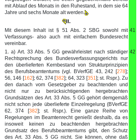
mit Ablauf des Monats in den Ruhestand, in dem sie 64
Jahre und sechs Monate alt werden.
II.
Mit diesem Inhalt ist § 51 Abs. 2 SBG sowohl mit
41
Verfassungs- also auch mit einfachem Bundesrecht
vereinbar.
1. a) Art. 33 Abs. 5 GG gewährleistet nach ständiger
42
Rechtsprechung des Bundesverfassungsgerichts nur
den überlieferten Kernbestand von Strukturprinzipien
des Berufsbeamtentums (vgl. BVerfGE 43, 242 [
278
];
56, 146 [
162
]; 62, 374 [
382
]; 64, 323 [
351
]; st. Rspr.). Zu
den danach vom Gesetzgeber zu beachtenden und
nicht nur zu berücksichtigenden hergebrachten
Grundsätzen des Art. 33 Abs. 5 GG gehört demgemäß
nicht schon jede überlieferte Einzelregelung (BVerfGE
62, 374 [
382
]; st. Rspr.). Eine ganze Reihe von
Regelungen im Beamtenrecht genießt deshalb, da es
insoweit keinen zu beachtenden hergebrachten
Grundsatz des Berufsbeamtentums gibt, den Schutz
des Art. 33 Abs. 5 GG nicht. Sie können, ohne daß