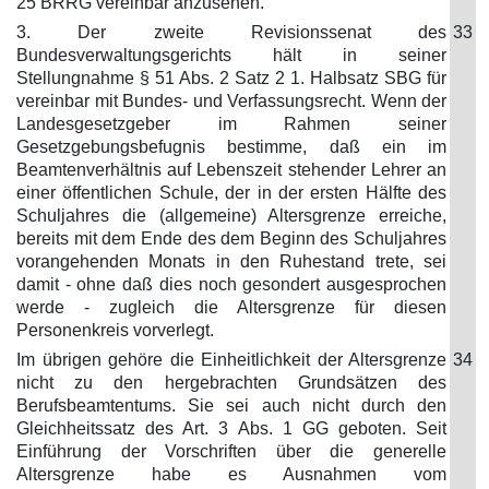
25 BRRG vereinbar anzusehen.
3. Der zweite Revisionssenat des
33
Bundesverwaltungsgerichts hält in seiner
Stellungnahme § 51 Abs. 2 Satz 2 1. Halbsatz SBG für
vereinbar mit Bundes- und Verfassungsrecht. Wenn der
Landesgesetzgeber im Rahmen seiner
Gesetzgebungsbefugnis bestimme, daß ein im
Beamtenverhältnis auf Lebenszeit stehender Lehrer an
einer öffentlichen Schule, der in der ersten Hälfte des
Schuljahres die (allgemeine) Altersgrenze erreiche,
bereits mit dem Ende des dem Beginn des Schuljahres
vorangehenden Monats in den Ruhestand trete, sei
damit - ohne daß dies noch gesondert ausgesprochen
werde - zugleich die Altersgrenze für diesen
Personenkreis vorverlegt.
Im übrigen gehöre die Einheitlichkeit der Altersgrenze
34
nicht zu den hergebrachten Grundsätzen des
Berufsbeamtentums. Sie sei auch nicht durch den
Gleichheitssatz des Art. 3 Abs. 1 GG geboten. Seit
Einführung der Vorschriften über die generelle
Altersgrenze habe es Ausnahmen vom