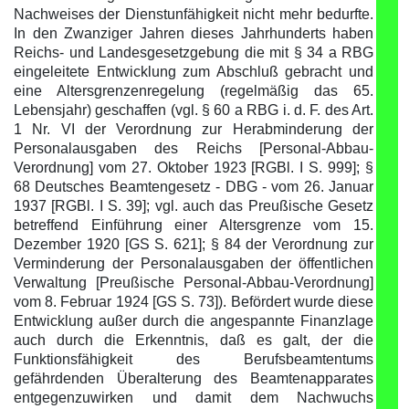
Nachweises der Dienstunfähigkeit nicht mehr bedurfte.
In den Zwanziger Jahren dieses Jahrhunderts haben
Reichs- und Landesgesetzgebung die mit § 34 a RBG
eingeleitete Entwicklung zum Abschluß gebracht und
eine Altersgrenzenregelung (regelmäßig das 65.
Lebensjahr) geschaffen (vgl. § 60 a RBG i. d. F. des Art.
1 Nr. VI der Verordnung zur Herabminderung der
Personalausgaben des Reichs [Personal-Abbau-
Verordnung] vom 27. Oktober 1923 [RGBl. I S. 999]; §
68 Deutsches Beamtengesetz - DBG - vom 26. Januar
1937 [RGBl. I S. 39]; vgl. auch das Preußische Gesetz
betreffend Einführung einer Altersgrenze vom 15.
Dezember 1920 [GS S. 621]; § 84 der Verordnung zur
Verminderung der Personalausgaben der öffentlichen
Verwaltung [Preußische Personal-Abbau-Verordnung]
vom 8. Februar 1924 [GS S. 73]). Befördert wurde diese
Entwicklung außer durch die angespannte Finanzlage
auch durch die Erkenntnis, daß es galt, der die
Funktionsfähigkeit des Berufsbeamtentums
gefährdenden Überalterung des Beamtenapparates
entgegenzuwirken und damit dem Nachwuchs