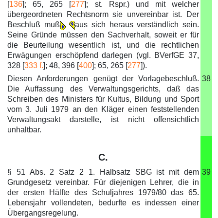
[
136
]; 65, 265 [
277
]; st. Rspr.) und mit welcher
übergeordneten Rechtsnorm sie unvereinbar ist. Der
Beschluß muß
aus sich heraus verständlich sein.
Seine Gründe müssen den Sachverhalt, soweit er für
die Beurteilung wesentlich ist, und die rechtlichen
Erwägungen erschöpfend darlegen (vgl. BVerfGE 37,
328 [
333 f.
]; 48, 396 [
400
]; 65, 265 [
277
]).
Diesen Anforderungen genügt der Vorlagebeschluß.
38
Die Auffassung des Verwaltungsgerichts, daß das
Schreiben des Ministers für Kultus, Bildung und Sport
vom 3. Juli 1979 an den Kläger einen feststellenden
Verwaltungsakt darstelle, ist nicht offensichtlich
unhaltbar.
C.
§ 51 Abs. 2 Satz 2 1. Halbsatz SBG ist mit dem
39
Grundgesetz vereinbar. Für diejenigen Lehrer, die in
der ersten Hälfte des Schuljahres 1979/80 das 65.
Lebensjahr vollendeten, bedurfte es indessen einer
Übergangsregelung.