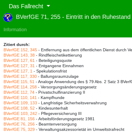
Das Fallrecht
BVerfGE 71, 255 - Eintritt in den Ruhestan
Abruf und Rang:
RTF-Version
(
Seiten
,
Linien
),
Druckversion
(
Seiten
)
Information
Rang:
89% (656)
Zitiert durch:
BVerfGE 152, 345
- Entfernung aus dem öffentlichen Dienst durch V
BVerfGE 143, 38
- Rindfleischetikettierung
BVerfGE 127, 61
- Beteiligungsquote
BVerfGE 127, 31
- Entgangene Einnahmen
BVerfGE 127, 1
- Spekulationsfrist
BVerfGE 117, 330
- Ballungsraumzulage
BVerfGE 115, 51
- Analoge Anwendung des § 79 Abs. 2 Satz 3 BVer
BVerfGE 114, 258
- Versorgungsänderungsgesetz
BVerfGE 112, 74
- Privatschulfinanzierung II
BVerfGE 110, 141
- Kampfhunde
BVerfGE 109, 133
- Langfristige Sicherheitsverwahrung
BVerfGE 108, 52
- Kindesunterhalt
BVerfGE 103, 242
- Pflegeversicherung III
BVerfGE 81, 156
- Arbeitsförderungsgesetz 1981
BVerfGE 76, 256
- Beamtenversorgung
BVerfGE 75, 329
- Verwaltungsakzessorietät im Umweltstrafrecht