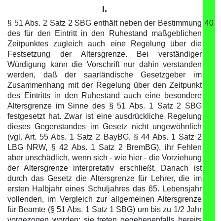
I.
§ 51 Abs. 2 Satz 2 SBG enthält neben der Bestimmung
40
des für den Eintritt in den Ruhestand maßgeblichen
Zeitpunktes zugleich auch eine Regelung über die
Festsetzung der Altersgrenze. Bei verständiger
Würdigung kann die Vorschrift nur dahin verstanden
werden, daß der saarländische Gesetzgeber im
Zusammenhang mit der Regelung über den Zeitpunkt
des Eintritts in den Ruhestand auch eine besondere
Altersgrenze im Sinne des § 51 Abs. 1 Satz 2 SBG
festgesetzt hat. Zwar ist eine ausdrückliche Regelung
dieses Gegenstandes im Gesetz nicht ungewöhnlich
(vgl. Art. 55 Abs. 1 Satz 2 BayBG, § 44 Abs. 1 Satz 2
LBG NRW, § 42 Abs. 1 Satz 2 BremBG), ihr Fehlen
aber unschädlich, wenn sich - wie hier - die Vorziehung
der Altersgrenze interpretativ erschließt. Danach ist
durch das Gesetz die Altersgrenze für Lehrer, die im
ersten Halbjahr eines Schuljahres das 65. Lebensjahr
vollenden, im Vergleich zur allgemeinen Altersgrenze
für Beamte (§ 51 Abs. 1 Satz 1 SBG) um bis zu 1/2 Jahr
vorgezogen worden; sie treten gegebenenfalls bereits