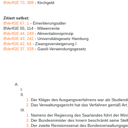
BVerfGE 73, 388
- Kirchgeld
Zitiert selbst:
BVerfGE 67, 1
- Emeritierungsalter
BVerfGE 55, 114 - Witwenrente
BVerfGE 44, 249
- Alimentationsprinzip
BVerfGE 43, 242
- Universitätsgesetz Hamburg
BVerfGE 42, 64
- Zwangsversteigerung I
BVerfGE 37, 328
- Gasöl-Verwendungsgesetz
A.
I.
II.
1.
Der Kläger des Ausgangsverfahrens war als Studiendir
2.
Das Verwaltungsgericht hat das Verfahren gemäß Art. 
III.
1.
Namens der Regierung des Saarlandes führt der Minist
2.
Der Bundesminister des Innern beschränkt seine Stell
3.
Der zweite Revisionssenat des Bundesverwaltungsgeri