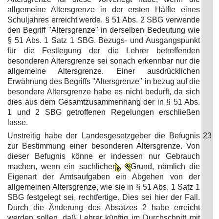
allgemeine Altersgrenze in der ersten Hälfte eines
Schuljahres erreicht werde. § 51 Abs. 2 SBG verwende
den Begriff "Altersgrenze" in derselben Bedeutung wie
§ 51 Abs. 1 Satz 1 SBG. Bezugs- und Ausgangspunkt
für die Festlegung der die Lehrer betreffenden
besonderen Altersgrenze sei sonach erkennbar nur die
allgemeine Altersgrenze. Einer ausdrücklichen
Erwähnung des Begriffs "Altersgrenze" in bezug auf die
besondere Altersgrenze habe es nicht bedurft, da sich
dies aus dem Gesamtzusammenhang der in § 51 Abs.
1 und 2 SBG getroffenen Regelungen erschließen
lasse.
Unstreitig habe der Landesgesetzgeber die Befugnis
23
zur Bestimmung einer besonderen Altersgrenze. Von
dieser Befugnis könne er indessen nur Gebrauch
machen, wenn ein sachlicher
Grund, nämlich die
Eigenart der Amtsaufgaben ein Abgehen von der
allgemeinen Altersgrenze, wie sie in § 51 Abs. 1 Satz 1
SBG festgelegt sei, rechtfertige. Dies sei hier der Fall.
Durch die Änderung des Absatzes 2 habe erreicht
werden sollen, daß Lehrer künftig im Durchschnitt mit