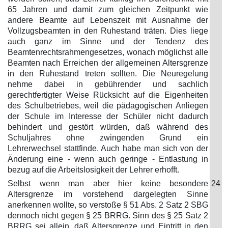
65 Jahren und damit zum gleichen Zeitpunkt wie
andere Beamte auf Lebenszeit mit Ausnahme der
Vollzugsbeamten in den Ruhestand träten. Dies liege
auch ganz im Sinne und der Tendenz des
Beamtenrechtsrahmengesetzes, wonach möglichst alle
Beamten nach Erreichen der allgemeinen Altersgrenze
in den Ruhestand treten sollten. Die Neuregelung
nehme dabei in gebührender und sachlich
gerechtfertigter Weise Rücksicht auf die Eigenheiten
des Schulbetriebes, weil die pädagogischen Anliegen
der Schule im Interesse der Schüler nicht dadurch
behindert und gestört würden, daß während des
Schuljahres ohne zwingenden Grund ein
Lehrerwechsel stattfinde. Auch habe man sich von der
Änderung eine - wenn auch geringe - Entlastung in
bezug auf die Arbeitslosigkeit der Lehrer erhofft.
Selbst wenn man aber hier keine besondere
24
Altersgrenze im vorstehend dargelegten Sinne
anerkennen wollte, so verstoße § 51 Abs. 2 Satz 2 SBG
dennoch nicht gegen § 25 BRRG. Sinn des § 25 Satz 2
BRRG sei allein, daß Altersgrenze und Eintritt in den