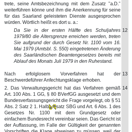
trete, seine Amtsbezeichnung mit dem Zusatz "a.D."
weiterführen könne und ihm die Anerkennung für seine
für das Saarland geleisteten Dienste ausgesprochen
würden. Wörtlich heißt es dort u. a.:
Da Sie in der ersten Hälfte des Schuljahres
12
1979/80 die Altersgrenze erreichen werden, treten
Sie aufgrund der durch Gesetz Nr. 1100 vom 16.
Mai 1979 (Amtsbl. S. 550) eingetretenen Änderung
des Saarländischen Beamtengesetzes bereits mit
Ablauf des Monats Juli 1979 in den Ruhestand.
Nach erfolglosem Vorverfahren hat der
13
Beschwerdeführer Anfechtungsklage erhoben.
2. Das Verwaltungsgericht hat das Verfahren gemäß
14
Art. 100 Abs. 1 GG, § 80 BVerfGG ausgesetzt und dem
Bundesverfassungsgericht die Frage vorgelegt, ob § 51
Abs. 2 Satz 2 1. Halb
satz SBG und Art. 6 Abs. 1 des
Gesetzes Nr. 1100 mit dem Grundgesetz oder
einfachem Bundesrecht vereinbar seien. Das Gericht ist
der Auffassung, im Falle der Gültigkeit der genannten
Vorschriften die Klage abweisen zu müssen, weil der