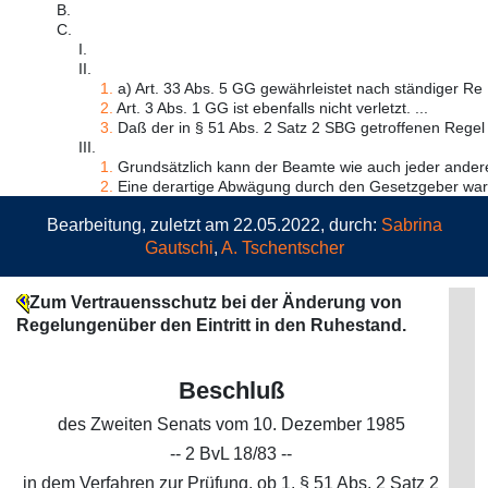
B.
C.
I.
II.
1.
a) Art. 33 Abs. 5 GG gewährleistet nach ständiger Re .
2.
Art. 3 Abs. 1 GG ist ebenfalls nicht verletzt. ...
3.
Daß der in § 51 Abs. 2 Satz 2 SBG getroffenen Regel 
III.
1.
Grundsätzlich kann der Beamte wie auch jeder andere 
2.
Eine derartige Abwägung durch den Gesetzgeber war h
Bearbeitung, zuletzt am 22.05.2022, durch:
Sabrina
Gautschi
,
A. Tschentscher
Zum Vertrauensschutz bei der Änderung von
Regelungenüber den Eintritt in den Ruhestand.
Beschluß
des Zweiten Senats vom 10. Dezember 1985
-- 2 BvL 18/83 --
in dem Verfahren zur Prüfung, ob 1. § 51 Abs. 2 Satz 2