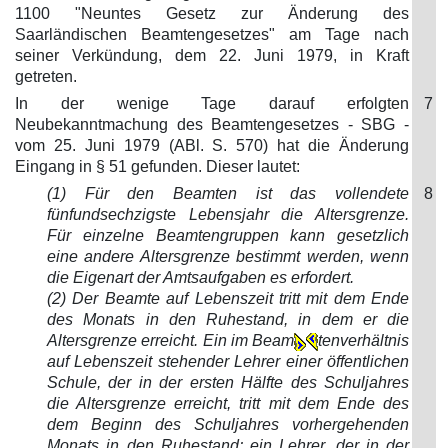
1100 "Neuntes Gesetz zur Änderung des
Saarländischen Beamtengesetzes" am Tage nach
seiner Verkündung, dem 22. Juni 1979, in Kraft
getreten.
In der wenige Tage darauf erfolgten
7
Neubekanntmachung des Beamtengesetzes - SBG -
vom 25. Juni 1979 (ABl. S. 570) hat die Änderung
Eingang in § 51 gefunden. Dieser lautet:
(1) Für den Beamten ist das vollendete
8
fünfundsechzigste Lebensjahr die Altersgrenze.
Für einzelne Beamtengruppen kann gesetzlich
eine andere Altersgrenze bestimmt werden, wenn
die Eigenart der Amtsaufgaben es erfordert.
(2) Der Beamte auf Lebenszeit tritt mit dem Ende
des Monats in den Ruhestand, in dem er die
Altersgrenze erreicht. Ein im Beam
tenverhältnis
auf Lebenszeit stehender Lehrer einer öffentlichen
Schule, der in der ersten Hälfte des Schuljahres
die Altersgrenze erreicht, tritt mit dem Ende des
dem Beginn des Schuljahres vorhergehenden
Monats in den Ruhestand; ein Lehrer, der in der