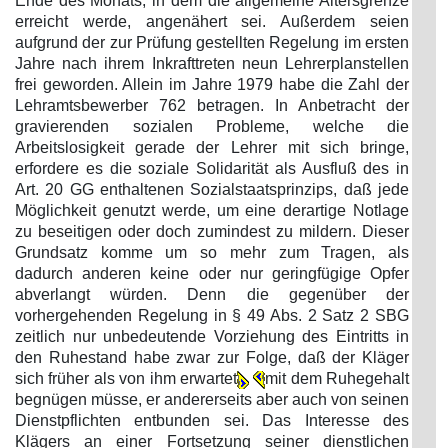
Ende des Monats, in dem die allgemeine Altersgrenze
erreicht werde, angenähert sei. Außerdem seien
aufgrund der zur Prüfung gestellten Regelung im ersten
Jahre nach ihrem Inkrafttreten neun Lehrerplanstellen
frei geworden. Allein im Jahre 1979 habe die Zahl der
Lehramtsbewerber 762 betragen. In Anbetracht der
gravierenden sozialen Probleme, welche die
Arbeitslosigkeit gerade der Lehrer mit sich bringe,
erfordere es die soziale Solidarität als Ausfluß des in
Art. 20 GG enthaltenen Sozialstaatsprinzips, daß jede
Möglichkeit genutzt werde, um eine derartige Notlage
zu beseitigen oder doch zumindest zu mildern. Dieser
Grundsatz komme um so mehr zum Tragen, als
dadurch anderen keine oder nur geringfügige Opfer
abverlangt würden. Denn die gegenüber der
vorhergehenden Regelung in § 49 Abs. 2 Satz 2 SBG
zeitlich nur unbedeutende Vorziehung des Eintritts in
den Ruhestand habe zwar zur Folge, daß der Kläger
sich früher als von ihm erwartet
mit dem Ruhegehalt
begnügen müsse, er andererseits aber auch von seinen
Dienstpflichten entbunden sei. Das Interesse des
Klägers an einer Fortsetzung seiner dienstlichen