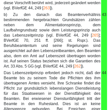
diese Vorschrift berührt wird, jederzeit geändert werden
(vgl. BVerfGE 44, 249 [
263
]).
b) Zu den danach das Beamtenverhältnis
43
bestimmenden hergebrachten Grundsätzen zählen
neben dem Alimentationsprinzip, dem
Laufbahngrundsatz sowie dem Leistungsprinzip auch
das Lebenszeitprinzip (vgl. BVerfGE 44, 249 [
265
];
BVerfGE 70, 251 ff. [266]; st. Rspr.). Das
Berufsbeamtentum und seine Regelungen sind
ausgerichtet auf den Lebenszeitbeamten, den Beamten
also, dem ein Amt auf Lebenszeit übertragen worden
ist. Auf seinen Status beziehen sich die Garantien des
Art. 33 Abs. 5 GG (vgl. BVerfGE 44, 249 [
262
]).
Das Lebenszeitprinzip erfordert jedoch nicht, daß der
44
Beamte bis zu seinem Tode die Pflichten des ihm
übertragenen Amtes versieht. Ihre Schranke findet die
Pflicht zur grundsätzlich lebenslangen Dienstleistung
für das Staatswesen in der Dienstfähigkeit des
Beamten. Bei erwiesener Dienstunfähigkeit tritt der
Beamte in den Ruhestand. Dies ist an keine
Altersgrenze gebunden. Bei Erreichen einer