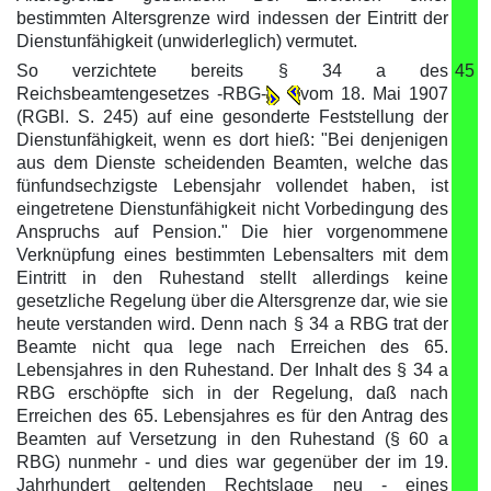
bestimmten Altersgrenze wird indessen der Eintritt der
Dienstunfähigkeit (unwiderleglich) vermutet.
So verzichtete bereits § 34 a des
45
Reichsbeamtengesetzes -RBG-
vom 18. Mai 1907
(RGBl. S. 245) auf eine gesonderte Feststellung der
Dienstunfähigkeit, wenn es dort hieß: "Bei denjenigen
aus dem Dienste scheidenden Beamten, welche das
fünfundsechzigste Lebensjahr vollendet haben, ist
eingetretene Dienstunfähigkeit nicht Vorbedingung des
Anspruchs auf Pension." Die hier vorgenommene
Verknüpfung eines bestimmten Lebensalters mit dem
Eintritt in den Ruhestand stellt allerdings keine
gesetzliche Regelung über die Altersgrenze dar, wie sie
heute verstanden wird. Denn nach § 34 a RBG trat der
Beamte nicht qua lege nach Erreichen des 65.
Lebensjahres in den Ruhestand. Der Inhalt des § 34 a
RBG erschöpfte sich in der Regelung, daß nach
Erreichen des 65. Lebensjahres es für den Antrag des
Beamten auf Versetzung in den Ruhestand (§ 60 a
RBG) nunmehr - und dies war gegenüber der im 19.
Jahrhundert geltenden Rechtslage neu - eines