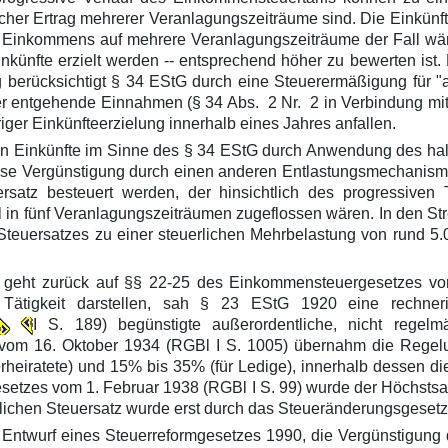
tlicher Ertrag mehrerer Veranlagungszeiträume sind. Die Einkün
es Einkommens auf mehrere Veranlagungszeiträume der Fall wäre
 Einkünfte erzielt werden -- entsprechend höher zu bewerten i
g berücksichtigt § 34 EStG durch eine Steuerermäßigung für "au
er entgehende Einnahmen (§ 34 Abs. 2 Nr. 2 in Verbindung mit
riger Einkünfteerzielung innerhalb eines Jahres anfallen.
 Einkünfte im Sinne des § 34 EStG durch Anwendung des halben
se Vergünstigung durch einen anderen Entlastungsmechanismus
ersatz besteuert werden, der hinsichtlich des progressive
el in fünf Veranlagungszeiträumen zugeflossen wären. In den S
n Steuersatzes zu einer steuerlichen Mehrbelastung von rund 
te geht zurück auf §§ 22-25 des Einkommensteuergesetzes v
Tätigkeit darstellen, sah § 23 EStG 1920 eine rechner
I S. 189) begünstigte außerordentliche, nicht regelm
om 16. Oktober 1934 (RGBl I S. 1005) übernahm die Regelu
heiratete) und 15% bis 35% (für Ledige), innerhalb dessen di
tzes vom 1. Februar 1938 (RGBl I S. 99) wurde der Höchstsatz 
lichen Steuersatz wurde erst durch das Steueränderungsgesetz 
 Entwurf eines Steuerreformgesetzes 1990, die Vergünstigung 