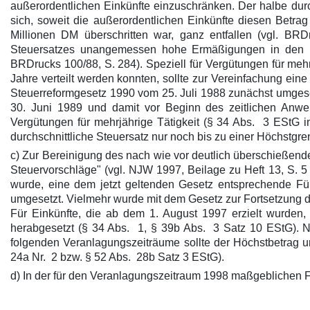
außerordentlichen Einkünfte einzuschränken. Der halbe durch
sich, soweit die außerordentlichen Einkünfte diesen Betrag
Millionen DM überschritten war, ganz entfallen (vgl. BR
Steuersatzes unangemessen hohe Ermäßigungen in den Fä
BRDrucks 100/88, S. 284). Speziell für Vergütungen für meh
Jahre verteilt werden konnten, sollte zur Vereinfachung ei
Steuerreformgesetz 1990 vom 25. Juli 1988 zunächst umgeset
30. Juni 1989 und damit vor Beginn des zeitlichen Anwe
Vergütungen für mehrjährige Tätigkeit (§ 34 Abs. 3 EStG
durchschnittliche Steuersatz nur noch bis zu einer Höchst
c) Zur Bereinigung des nach wie vor deutlich überschießen
Steuervorschläge" (vgl. NJW 1997, Beilage zu Heft 13, S. 5
wurde, eine dem jetzt geltenden Gesetz entsprechende Fü
umgesetzt. Vielmehr wurde mit dem Gesetz zur Fortsetzung de
Für Einkünfte, die ab dem 1. August 1997 erzielt wurden,
herabgesetzt (§ 34 Abs. 1, § 39b Abs. 3 Satz 10 EStG). N
folgenden Veranlagungszeiträume sollte der Höchstbetrag u
24a Nr. 2 bzw. § 52 Abs. 28b Satz 3 EStG).
d) In der für den Veranlagungszeitraum 1998 maßgeblichen 