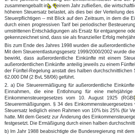
zusammengeballt in
einem Jahr zufließen, die wirtschaf
höheren Steuersatz belastet, als dies bei der Verteilung d
Steuerpflichtigen -- mit Blick auf den Zeitraum, in dem die
durch einen progressiven Tarif bei periodischer Besteuerun
umstrittenen Entschädigungen als Ersatz für entgangene od
gekennzeichnet sind, dass sie als finanzieller Erfolg mehrjäh
Bis zum Ende des Jahres 1998 wurden die außerordentlichen
Mit dem Steuerentlastungsgesetz 1999/2000/2002 wurde die
bewirkt, dass außerordentliche Einkünfte mit einem Steu
außerordentlichen Einkünfte anteilig jeweils zu einem Fünft
der Fünftel-Regelung anstatt des halben durchschnittliche
62.000 DM (2 BvL 58/06) geführt.
2. a) Die Steuerermäßigung für außerordentliche Einkünf
Einnahmen, die eine Entlohnung für eine mehrjährige 
Einkommensteuergesetzes vom 10. August 1925 (RGBl
Steuerermäßigungen. § 34 des Einkommensteuergesetzes v
Steuersatz lediglich einen Rahmen von 10% bis 25% (für Ver
hatte. Mit dem Gesetz zur Änderung des Einkommensteuergese
festgesetzt. Die Ermäßigung durch einen halben durchschnitt
b) Im Jahr 1988 beabsichtigte die Bundesregierung mit dem