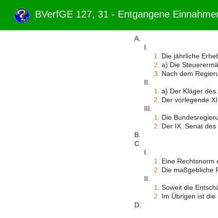
BVerfGE 127, 31 - Entgangene Einnahm
A.
I.
1.
Die jährliche Erh
2.
a) Die Steuerermäß
3.
Nach dem Regierun
II.
1.
a) Der Kläger des 
2.
Der vorlegende XI.
III.
1.
Die Bundesregierung
2.
Der IX. Senat des 
B.
C.
I.
1.
Eine Rechtsnorm en
2.
Die maßgebliche Re
II.
1.
Soweit die Entschä
2.
Im Übrigen ist die
D.