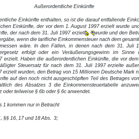
Außerordentliche Einkünfte
tliche Einkünfte enthalten, so ist die darauf entfallende Ei
lichen Einkünfte, der vor dem 1. August 1997 erzielt wurde u
nfte, der nach dem 31. Juli 1997 erzielt
wurde und den Betra
ich ergäbe, wenn die tarifliche Einkommensteuer nach dem ges
emessen wäre. In den Fällen, in denen nach dem 31. Juli 1
gesetz erfolgt oder ein Veräußerungsgewinn im Sinne d
7 erzielt. Haben die außerordentlichen Einkünfte, die vor de
ßigter Steuersatz für nach dem 31. Juli 1997 erzielte außero
 erzielt wurden, den Betrag von 15 Millionen Deutsche Mark nic
ünfte auf den noch nicht ausgeschöpften Teil des Betrages v
altlich des Absatzes 3 die Einkommensteuertabelle anzuwe
z oder teilweise § 6b oder § 6c anwendet.
es 1 kommen nur in Betracht
, §§ 16, 17 und 18 Abs. 3;