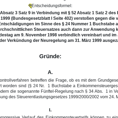
Entscheidungsformel:
b Absatz 3 Satz 9 in Verbindung mit § 52 Absatz 1 Satz 2 
1999 (Bundesgesetzblatt I Seite 402) verstoßen gegen die
ür Entschädigungen im Sinne des § 24 Nummer 1 Buchstabe
urchschnittlichen Steuersatzes auch dann zur Anwendung k
stag am 9. November 1998 verbindlich vereinbart und im J
 der Verkündung der Neuregelung am 31. März 1999 ausgez
Gründe:
A.
ollverfahren betreffen die Frage, ob es mit dem Grundgesetz
 worden sind (§ 24 Nr. 1 Buchstabe a Einkommensteuergesetz
ondern die sogenannte Fünftel-Regelung nach § 34 Abs. 1 in 
ssung des Steuerentlastungsgesetzes 1999/2000/2002 vom 24. M
I.
rogressive Verlauf des Einkommensteuertarifs können zu ein