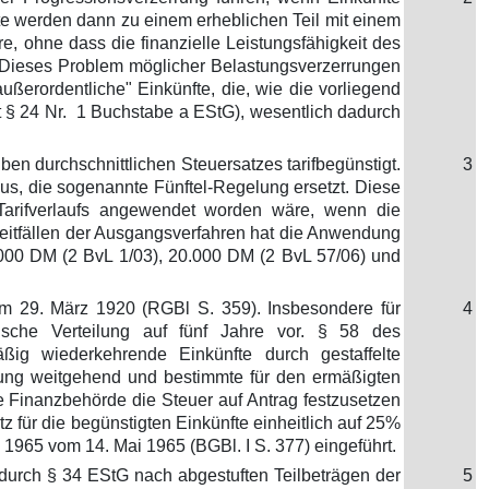
fte werden dann zu einem erheblichen Teil mit einem
, ohne dass die finanzielle Leistungsfähigkeit des
st. Dieses Problem möglicher Belastungsverzerrungen
ßerordentliche" Einkünfte, die, wie die vorliegend
 § 24 Nr. 1 Buchstabe a EStG), wesentlich dadurch
 durchschnittlichen Steuersatzes tarifbegünstigt.
3
, die sogenannte Fünftel-Regelung ersetzt. Diese
n Tarifverlaufs angewendet worden wäre, wenn die
treitfällen der Ausgangsverfahren hat die Anwendung
5.000 DM (2 BvL 1/03), 20.000 DM (2 BvL 57/06) und
om 29. März 1920 (RGBl S. 359). Insbesondere für
4
ische Verteilung auf fünf Jahre vor. § 58 des
äßig wiederkehrende Einkünfte durch gestaffelte
ng weitgehend und bestimmte für den ermäßigten
e Finanzbehörde die Steuer auf Antrag festzusetzen
für die begünstigten Einkünfte einheitlich auf 25%
1965 vom 14. Mai 1965 (BGBl. I S. 377) eingeführt.
durch § 34 EStG nach abgestuften Teilbeträgen der
5