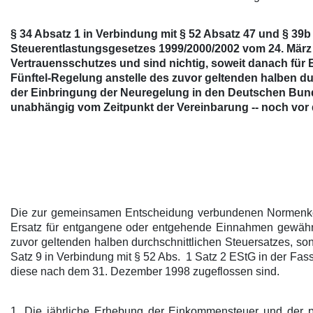
§ 34 Absatz 1 in Verbindung mit § 52 Absatz 47 und § 39
Steuerentlastungsgesetzes 1999/2000/2002 vom 24. März 
Vertrauensschutzes und sind nichtig, soweit danach f
Fünftel-Regelung anstelle des zuvor geltenden halben d
der Einbringung der Neuregelung in den Deutschen Bunde
unabhängig vom Zeitpunkt der Vereinbarung -- noch vor
Die zur gemeinsamen Entscheidung verbundenen Normenkontr
Ersatz für entgangene oder entgehende Einnahmen gewährt
zuvor geltenden halben durchschnittlichen Steuersatzes, s
Satz 9 in Verbindung mit § 52 Abs. 1 Satz 2 EStG in der Fa
diese nach dem 31. Dezember 1998 zugeflossen sind.
1. Die jährliche Erhebung der Einkommensteuer und der p