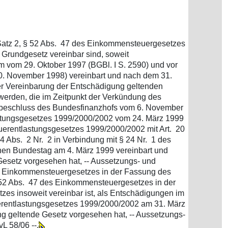
1 Satz 2, § 52 Abs. 47 des Einkommensteuergesetzes
Grundgesetz vereinbar sind, soweit
 vom 29. Oktober 1997 (BGBl. I S. 2590) und vor
0. November 1998) vereinbart und nach dem 31.
r Vereinbarung der Entschädigung geltenden
 werden, die im Zeitpunkt der Verkündung des
gebeschluss des Bundesfinanzhofs vom 6. November
lastungsgesetzes 1999/2000/2002 vom 24. März 1999
erentlastungsgesetzes 1999/2000/2002 mit Art. 20
4 Abs. 2 Nr. 2 in Verbindung mit § 24 Nr. 1 des
en Bundestag am 4. März 1999 vereinbart und
Gesetz vorgesehen hat, -- Aussetzungs- und
des Einkommensteuergesetzes in der Fassung des
52 Abs. 47 des Einkommensteuergesetzes in der
zes insoweit vereinbar ist, als Entschädigungen im
uerentlastungsgesetzes 1999/2000/2002 am 31. März
ng geltende Gesetz vorgesehen hat, -- Aussetzungs-
L 58/06 --.