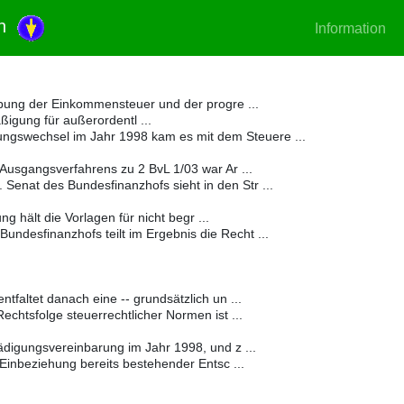
en
Information
ebung der Einkommensteuer und der progre ...
igung für außerordentl ...
gswechsel im Jahr 1998 kam es mit dem Steuere ...
Ausgangsverfahrens zu 2 BvL 1/03 war Ar ...
 Senat des Bundesfinanzhofs sieht in den Str ...
 hält die Vorlagen für nicht begr ...
Bundesfinanzhofs teilt im Ergebnis die Recht ...
tfaltet danach eine -- grundsätzlich un ...
chtsfolge steuerrechtlicher Normen ist ...
digungsvereinbarung im Jahr 1998, und z ...
 Einbeziehung bereits bestehender Entsc ...