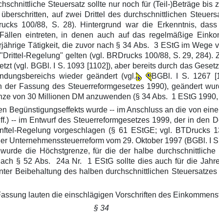
schnittliche Steuersatz sollte nur noch für (Teil-)Beträge bis
 überschritten, auf zwei Drittel des durchschnittlichen Steuer
Drucks 100/88, S. 28). Hintergrund war die Erkenntnis, da
llen eintreten, in denen auch auf das regelmäßige Einkom
rjährige Tätigkeit, die zuvor nach § 34 Abs. 3 EStG im Wege 
ne "Drittel-Regelung" gelten (vgl. BRDrucks 100/88, S. 29, 284
zt (vgl. BGBl. I S. 1093 [1102]), aber bereits durch das Ges
ndungsbereichs wieder geändert (vgl.
BGBl. I S. 1267 [1
 in der Fassung des Steuerreformgesetzes 1990), geändert w
grenze von 30 Millionen DM anzuwenden (§ 34 Abs. 1 EStG 1990
den Begünstigungseffekts wurde -- im Anschluss an die von ei
 ff.) -- im Entwurf des Steuerreformgesetzes 1999, der in den
nftel-Regelung vorgeschlagen (§ 61 EStGE; vgl. BTDrucks 13
r Unternehmenssteuerreform vom 29. Oktober 1997 (BGBl. I S. 2
 wurde die Höchstgrenze, für die der halbe durchschnittlich
ach § 52 Abs. 24a Nr. 1 EStG sollte dies auch für die Jahre
nter Beibehaltung des halben durchschnittlichen Steuersatze
Fassung lauten die einschlägigen Vorschriften des Einkommens
§ 34