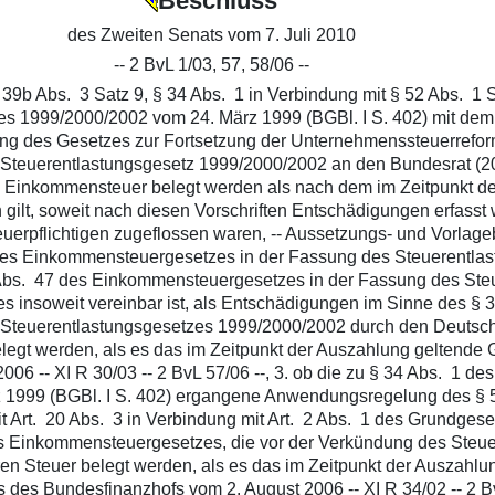
Beschluss
des Zweiten Senats vom 7. Juli 2010
-- 2 BvL 1/03, 57, 58/06 --
 § 39b Abs. 3 Satz 9, § 34 Abs. 1 in Verbindung mit § 52 Abs. 
es 1999/2000/2002 vom 24. März 1999 (BGBl. I S. 402) mit dem 
g des Gesetzes zur Fortsetzung der Unternehmenssteuerreform
 Steuerentlastungsgesetz 1999/2000/2002 an den Bundesrat (2
 Einkommensteuer belegt werden als nach dem im Zeitpunkt de
gilt, soweit nach diesen Vorschriften Entschädigungen erfasst
uerpflichtigen zugeflossen waren, -- Aussetzungs- und Vorla
s. 1 des Einkommensteuergesetzes in der Fassung des Steuerent
bs. 47 des Einkommensteuergesetzes in der Fassung des Steu
s insoweit vereinbar ist, als Entschädigungen im Sinne des § 3
Steuerentlastungsgesetzes 1999/2000/2002 durch den Deutsch
elegt werden, als es das im Zeitpunkt der Auszahlung geltende 
06 -- XI R 30/03 -- 2 BvL 57/06 --, 3. ob die zu § 34 Abs. 1 
 1999 (BGBl. I S. 402) ergangene Anwendungsregelung des § 
rt. 20 Abs. 3 in Verbindung mit Art. 2 Abs. 1 des Grundgeset
des Einkommensteuergesetzes, die vor der Verkündung des Ste
ren Steuer belegt werden, als es das im Zeitpunkt der Auszahlu
des Bundesfinanzhofs vom 2. August 2006 -- XI R 34/02 -- 2 Bv