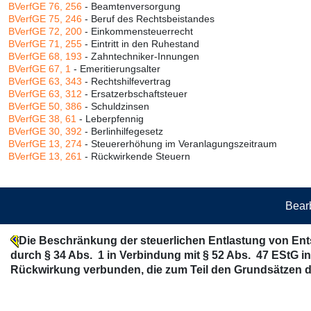
BVerfGE 76, 256
- Beamtenversorgung
BVerfGE 75, 246
- Beruf des Rechtsbeistandes
BVerfGE 72, 200
- Einkommensteuerrecht
BVerfGE 71, 255
- Eintritt in den Ruhestand
BVerfGE 68, 193
- Zahntechniker-Innungen
BVerfGE 67, 1
- Emeritierungsalter
BVerfGE 63, 343
- Rechtshilfevertrag
BVerfGE 63, 312
- Ersatzerbschaftsteuer
BVerfGE 50, 386
- Schuldzinsen
BVerfGE 38, 61
- Leberpfennig
BVerfGE 30, 392
- Berlinhilfegesetz
BVerfGE 13, 274
- Steuererhöhung im Veranlagungszeitraum
BVerfGE 13, 261
- Rückwirkende Steuern
Bearb
Die Beschränkung der steuerlichen Entlastung von En
durch § 34 Abs. 1 in Verbindung mit § 52 Abs. 47 EStG 
Rückwirkung verbunden, die zum Teil den Grundsätzen d