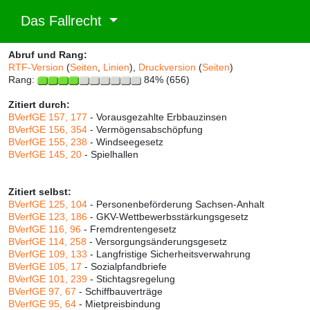
Das Fallrecht
Abruf und Rang:
RTF-Version
(
Seiten
,
Linien
),
Druckversion
(
Seiten
)
Rang:
84% (656)
Zitiert durch:
BVerfGE 157, 177
- Vorausgezahlte Erbbauzinsen
BVerfGE 156, 354
- Vermögensabschöpfung
BVerfGE 155, 238
- Windseegesetz
BVerfGE 145, 20
- Spielhallen
Zitiert selbst:
BVerfGE 125, 104
- Personenbeförderung Sachsen-Anhalt
BVerfGE 123, 186
- GKV-Wettbewerbsstärkungsgesetz
BVerfGE 116, 96
- Fremdrentengesetz
BVerfGE 114, 258
- Versorgungsänderungsgesetz
BVerfGE 109, 133
- Langfristige Sicherheitsverwahrung
BVerfGE 105, 17
- Sozialpfandbriefe
BVerfGE 101, 239
- Stichtagsregelung
BVerfGE 97, 67
- Schiffbauverträge
BVerfGE 95, 64
- Mietpreisbindung