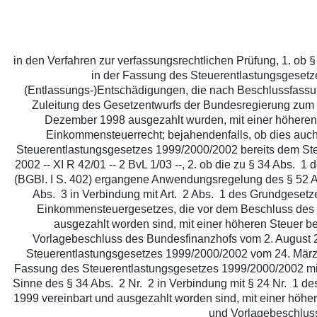
in den Verfahren zur verfassungsrechtlichen Prüfung, 1. ob
in der Fassung des Steuerentlastungsgesetz
(Entlassungs-)Entschädigungen, die nach Beschlussfassun
Zuleitung des Gesetzentwurfs der Bundesregierung zum
Dezember 1998 ausgezahlt wurden, mit einer höheren
Einkommensteuerrecht; bejahendenfalls, ob dies auch 
Steuerentlastungsgesetzes 1999/2000/2002 bereits dem Ste
2002 -- XI R 42/01 -- 2 BvL 1/03 --, 2. ob die zu § 34 Ab
(BGBl. I S. 402) ergangene Anwendungsregelung des § 52 A
Abs. 3 in Verbindung mit Art. 2 Abs. 1 des Grundgesetze
Einkommensteuergesetzes, die vor dem Beschluss des 
ausgezahlt worden sind, mit einer höheren Steuer b
Vorlagebeschluss des Bundesfinanzhofs vom 2. August 20
Steuerentlastungsgesetzes 1999/2000/2002 vom 24. März
Fassung des Steuerentlastungsgesetzes 1999/2000/2002 mit A
Sinne des § 34 Abs. 2 Nr. 2 in Verbindung mit § 24 Nr. 1 
1999 vereinbart und ausgezahlt worden sind, mit einer höhe
und Vorlagebeschluss 