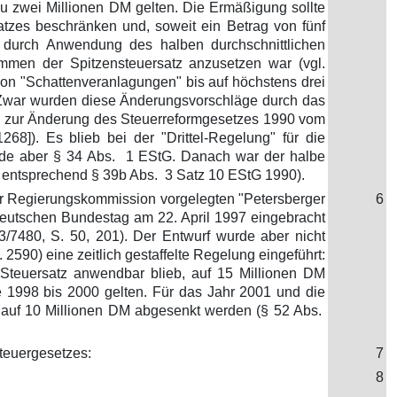
 zu zwei Millionen DM gelten. Die Ermäßigung sollte
satzes beschränken und, soweit ein Betrag von fünf
ss durch Anwendung des halben durchschnittlichen
men der Spitzensteuersatz anzusetzen war (vgl.
von "Schattenveranlagungen" bis auf höchstens drei
). Zwar wurden diese Änderungsvorschläge durch das
etz zur Änderung des Steuerreformgesetzes 1990 vom
268]). Es blieb bei der "Drittel-Regelung" für die
urde aber § 34 Abs. 1 EStG. Danach war der halbe
, entsprechend § 39b Abs. 3 Satz 10 EStG 1990).
ner Regierungskommission vorgelegten "Petersberger
6
 Deutschen Bundestag am 22. April 1997 eingebracht
/7480, S. 50, 201). Der Entwurf wurde aber nicht
590) eine zeitlich gestaffelte Regelung eingeführt:
e Steuersatz anwendbar blieb, auf 15 Millionen DM
 1998 bis 2000 gelten. Für das Jahr 2001 und die
s auf 10 Millionen DM abgesenkt werden (§ 52 Abs.
teuergesetzes:
7
8