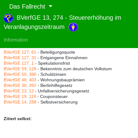
Das Fallrecht
BVerfGE 13, 274 - Steuererhöhung im
Abruf und Rang:
Veranlagungszeitraum
RTF-Version
(
Seiten
,
Linien
),
Druckversion
(
Seiten
)
Rang:
78% (656)
Information
Zitiert durch:
BVerfGE 127, 61
- Beteiligungsquote
BVerfGE 127, 31
- Entgangene Einnahmen
BVerfGE 127, 1
- Spekulationsfrist
BVerfGE 59, 128
- Bekenntnis zum deutschen Volkstum
BVerfGE 50, 386
- Schuldzinsen
BVerfGE 48, 403
- Wohnungsbauprämien
BVerfGE 30, 392
- Berlinhilfegesetz
BVerfGE 23, 12
- Unfallversicherungsgesetz
BVerfGE 19, 119
- Couponsteuer
BVerfGE 14, 288
- Selbstversicherung
Zitiert selbst: