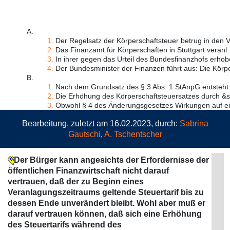
A.
1.
Der Regelsatz der Körperschaftsteuer betrug in den Ve
2.
Das Finanzamt für Körperschaften in Stuttgart veranl .
3.
In ihrer gegen das Urteil des Bundesfinanzhofs erhobe
4.
Der Bundesminister der Finanzen führt aus: Die Körpe
B.
1.
Nach dem Grundsatz des § 3 Abs. 1 StAnpG entsteht d
2.
Die Erhöhung des Körperschaftsteuersatzes durch &se
3.
Obwohl § 4 des Änderungsgesetzes Wirkungen auf ein
Bearbeitung, zuletzt am 16.02.2023, durch:
Sabrina
Gautschi
,
A. Tschentscher
Der Bürger kann angesichts der Erfordernisse der
öffentlichen Finanzwirtschaft nicht darauf
vertrauen, daß der zu Beginn eines
Veranlagungszeitraums geltende Steuertarif bis zu
dessen Ende unverändert bleibt. Wohl aber muß er
darauf vertrauen können, daß sich eine Erhöhung
des Steuertarifs während des