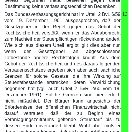
bereits begonnen hatte, bestehen gegen diese
Bestimmung keine verfassungsrechtlichen Bedenken.
Das Bundesverfassungsgericht hat im Urteil 2 BvL 6/59
13
vom 19. Dezember 1961 ausgesprochen, daß der
Gesetzgeber in der Regel gegen das Gebot der
Rechtssicherheit verstößt, wenn er das Abgabenrecht
zum Nachteil der Steuerpflichtigen rückwirkend ändert.
Wie sich aus diesem Urteil ergibt, gilt dies aber nur,
wenn der Gesetzgeber an abgeschlossene
Tatbestände andere Rechtsfolgen knüpft. Aus dem
Gebot der Rechtssicherheit und des daraus folgenden
Vertrauensschutzes ergeben sich aber auch sachliche
Grenzen für solche Gesetze, die ihre Wirkung auf
Steuertatbestände erstrecken, deren Verwirklichung
begonnen hat (vgl. auch Urteil 2 BvR 2/60 vom 19.
Dezember 1961). Solche Grenzen sind hier jedoch
nicht mißachtet. Der Bürger kann angesichts der
Erfordernisse der öffentlichen Finanzwirtschaft nicht
darauf vertrauen, daß der zu Beginn eines
Veranlagungszeitraums geltende Steuertarif bis zu
dessen Ende unverändert bleibt. Wohl aber muß er
darauf vertrauen können, daß sich eine Erhöhung des