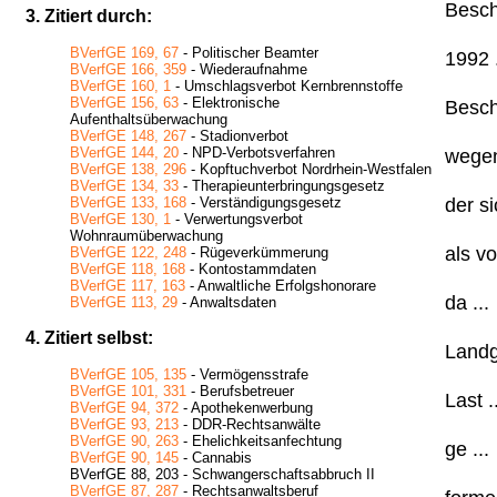
Besch
3. Zitiert durch:
BVerfGE 169, 67
- Politischer Beamter
1992 .
BVerfGE 166, 359
- Wiederaufnahme
BVerfGE 160, 1
- Umschlagsverbot Kernbrennstoffe
BVerfGE 156, 63
- Elektronische
Besch
Aufenthaltsüberwachung
BVerfGE 148, 267
- Stadionverbot
BVerfGE 144, 20
- NPD-Verbotsverfahren
wegen
BVerfGE 138, 296
- Kopftuchverbot Nordrhein-Westfalen
BVerfGE 134, 33
- Therapieunterbringungsgesetz
der si
BVerfGE 133, 168
- Verständigungsgesetz
BVerfGE 130, 1
- Verwertungsverbot
Wohnraumüberwachung
als vo
BVerfGE 122, 248
- Rügeverkümmerung
BVerfGE 118, 168
- Kontostammdaten
BVerfGE 117, 163
- Anwaltliche Erfolgshonorare
da ...
BVerfGE 113, 29
- Anwaltsdaten
4. Zitiert selbst:
Landg
BVerfGE 105, 135
- Vermögensstrafe
BVerfGE 101, 331
- Berufsbetreuer
Last .
BVerfGE 94, 372
- Apothekenwerbung
BVerfGE 93, 213
- DDR-Rechtsanwälte
BVerfGE 90, 263
- Ehelichkeitsanfechtung
ge ...
BVerfGE 90, 145
- Cannabis
BVerfGE 88, 203 - Schwangerschaftsabbruch II
BVerfGE 87, 287
- Rechtsanwaltsberuf