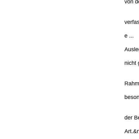
von de
verfa
e ...
Ausleg
nicht
Rahme
beson
der Be
Art.&n