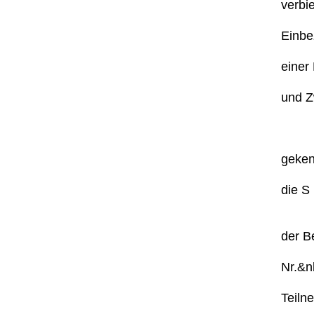
verbie
Einbe
einer 
und Z
geken
die S 
der Be
Nr.&nb
Teiln