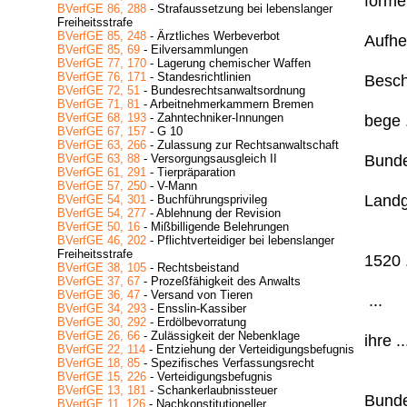
formel
BVerfGE 86, 288
- Strafaussetzung bei lebenslanger
Freiheitsstrafe
BVerfGE 85, 248
- Ärztliches Werbeverbot
Aufheb
BVerfGE 85, 69
- Eilversammlungen
BVerfGE 77, 170
- Lagerung chemischer Waffen
BVerfGE 76, 171
- Standesrichtlinien
Besch
BVerfGE 72, 51
- Bundesrechtsanwaltsordnung
BVerfGE 71, 81
- Arbeitnehmerkammern Bremen
BVerfGE 68, 193
- Zahntechniker-Innungen
bege .
BVerfGE 67, 157
- G 10
BVerfGE 63, 266
- Zulassung zur Rechtsanwaltschaft
Bunde
BVerfGE 63, 88
- Versorgungsausgleich II
BVerfGE 61, 291
- Tierpräparation
BVerfGE 57, 250
- V-Mann
Landge
BVerfGE 54, 301
- Buchführungsprivileg
BVerfGE 54, 277
- Ablehnung der Revision
BVerfGE 50, 16
- Mißbilligende Belehrungen
BVerfGE 46, 202
- Pflichtverteidiger bei lebenslanger
Freiheitsstrafe
1520 .
BVerfGE 38, 105
- Rechtsbeistand
BVerfGE 37, 67
- Prozeßfähigkeit des Anwalts
BVerfGE 36, 47
- Versand von Tieren
...
BVerfGE 34, 293
- Ensslin-Kassiber
BVerfGE 30, 292
- Erdölbevorratung
BVerfGE 26, 66
- Zulässigkeit der Nebenklage
ihre ..
BVerfGE 22, 114
- Entziehung der Verteidigungsbefugnis
BVerfGE 18, 85
- Spezifisches Verfassungsrecht
BVerfGE 15, 226
- Verteidigungsbefugnis
BVerfGE 13, 181
- Schankerlaubnissteuer
Bunde
BVerfGE 11, 126
- Nachkonstitutioneller