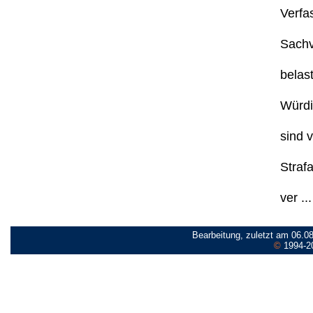
Verfa
Sachve
belast
Würdig
sind v
Straf
ver ...
Bearbeitung, zuletzt am 06.0
©
1994-2