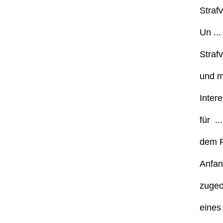
Strafv
Un ...
Strafv
und ma
Intere
für ...
dem R
Anfan
zugeo
eines