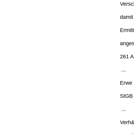
Versc
damit
Ermit
anges
261 A 
...
Erwe .
StGB 
...
Verh&