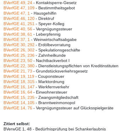
BVerfGE 49, 24
- Kontaktsperre-Gesetz
BVerfGE 47, 109
- Bestimmtheitsgebot
BVerfGE 47, 1
- Hausgehilfin
BVerfGE 46, 120
- Direktruf
BVerfGE 41, 251
- Speyer-Kolleg
BVerfGE 40, 56
- Vergnügungssteuer
BVerfGE 38, 61
- Leberpfennig
BVerfGE 37, 1
- Weinwirtschaftsabgabe
BVerfGE 30, 292
- Erdölbevorratung
BVerfGE 26, 302
- Spekulationsgeschäfte
BVerfGE 25, 236
- Zahnheilkunde
BVerfGE 23, 50
- Nachtbackverbot I
BVerfGE 22, 380
- Dienstleistungspflichten von Kreditinstituten
BVerfGE 21, 73
- Grundstücksverkehrsgesetz
BVerfGE 19, 119
- Couponsteuer
BVerfGE 18, 315
- Marktordnung
BVerfGE 16, 147
- Werkfernverkehr
BVerfGE 16, 64
- Einwohnersteuer
BVerfGE 15, 235
- Zwangsmitgliedschaft
BVerfGE 14, 105
- Branntweinmonopol
BVerfGE 14, 76
- Vergnügungssteuer auf Glücksspielgeräte
Zitiert selbst:
BVerwGE 1, 48 - Bedürfnisprüfung bei Schankerlaubnis