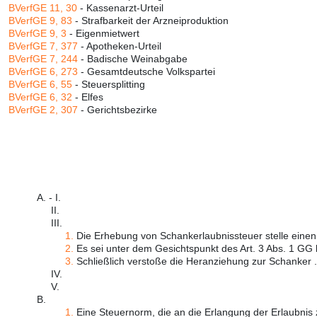
BVerfGE 11, 30
- Kassenarzt-Urteil
BVerfGE 9, 83
- Strafbarkeit der Arzneiproduktion
BVerfGE 9, 3
- Eigenmietwert
BVerfGE 7, 377
- Apotheken-Urteil
BVerfGE 7, 244
- Badische Weinabgabe
BVerfGE 6, 273
- Gesamtdeutsche Volkspartei
BVerfGE 6, 55
- Steuersplitting
BVerfGE 6, 32
- Elfes
BVerfGE 2, 307
- Gerichtsbezirke
A. - I.
II.
III.
1.
Die Erhebung von Schankerlaubnissteuer stelle einen "
2.
Es sei unter dem Gesichtspunkt des Art. 3 Abs. 1 GG k
3.
Schließlich verstoße die Heranziehung zur Schanker .
IV.
V.
B.
1.
Eine Steuernorm, die an die Erlangung der Erlaubnis 