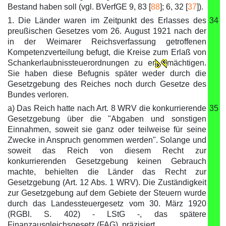
Bestand haben soll (vgl. BVerfGE 9, 83 [
88
]; 6, 32 [
37
]).
1. Die Länder waren im Zeitpunkt des Erlasses des
34
preußischen Gesetzes vom 26. August 1921 nach der
in der Weimarer Reichsverfassung getroffenen
Kompetenzverteilung befugt, die Kreise zum Erlaß von
Schankerlaubnissteuerordnungen zu er
mächtigen.
Sie haben diese Befugnis später weder durch die
Gesetzgebung des Reiches noch durch Gesetze des
Bundes verloren.
a) Das Reich hatte nach Art. 8 WRV die konkurrierende
35
Gesetzgebung über die "Abgaben und sonstigen
Einnahmen, soweit sie ganz oder teilweise für seine
Zwecke in Anspruch genommen werden". Solange und
soweit das Reich von diesem Recht zur
konkurrierenden Gesetzgebung keinen Gebrauch
machte, behielten die Länder das Recht zur
Gesetzgebung (Art. 12 Abs. 1 WRV). Die Zuständigkeit
zur Gesetzgebung auf dem Gebiete der Steuern wurde
durch das Landessteuergesetz vom 30. März 1920
(RGBl. S. 402) - LStG -, das spätere
Finanzausgleichsgesetz (FAG), präzisiert.