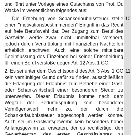
und führt unter Vorlage eines Gutachtens von Prof. Dr.
Wacke im wesentlichen folgendes aus:
1. Die Erhebung von Schankerlaubnissteuer stelle
10
einen "motivationsbestimmenden" Eingriff in das Recht
auf freie Berufswahl dar. Der Zugang zum Beruf des
Gastwirts werde zwar nicht unmittelbar versperrt,
jedoch durch Verknüpfung mit finanziellen Nachteilen
erheblich erschwert. Auch eine solche mittelbare
Beeinflussung des Einzelnen bei seiner Entscheidung
für einen Beruf verstoße gegen Art. 12 Abs. 1 GG.
2. Es sei unter dem Gesichtspunkt des Art. 3 Abs. 1 GG
11
kein vernünftiger Grund dafür zu finden, ausschließlich
die Erlangung der Erlaubnis zum Betriebe einer Gast-
oder Schankwirtschaft einer besonderen Steuer zu
unterwerfen. Dieser Erlaubnis komme nach dem
Wegfall der Bedürfnisprüfung kein besonderer
Vermögenswert mehr zu, der durch die
Schankerlaubnissteuer abgeschöpft werden könnte.
Auch sei im Gastwirtsgewerbe kein besonders hoher
Anfangsgewinn zu erwarten, der es rechtfertige, den
Gewerbeertrag des ersten Geschäftsjahres zu