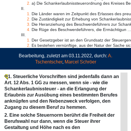
2.
a) Die Schankerlaubnissteuerordnung des Kreises Berg
II.
1.
Die Länder waren im Zeitpunkt des Erlasses des preuß
2.
Die Zuständigkeit zur Erhebung von Schankerlaubniss
3.
Die Heranziehung des Beschwerdeführers zur Schanke
4.
Die Rüge des Beschwerdeführers, die Ermächtigun ...
III.
1.
Der Gesetzgeber ist an den Grundsatz der Steuergerec
2.
Es bestehen vernünftige, aus der Natur der Sache sich
Bearbeitung, zuletzt am 03.11.2022, durch:
A.
Tschentscher
,
Marcel Schröer
1. Steuerliche Vorschriften sind jedenfalls dann an
Art. 12 Abs. 1 GG zu messen, wenn sie - wie die
Schankerlaubnissteuer - an die Erlangung der
Erlaubnis zur Ausübung eines bestimmten Berufes
anknüpfen und den Nebenzweck verfolgen, den
Zugang zu diesem Beruf zu hemmen.
2. Eine solche Steuernorm berührt die Freiheit der
Berufswahl nur dann, wenn die Steuer ihrer
Gestaltung und Höhe nach es den