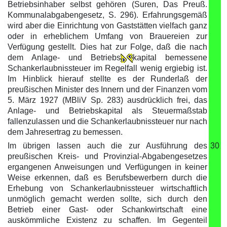
Betriebsinhaber selbst gehören (Suren, Das Preuß.
Kommunalabgabengesetz, S. 296). Erfahrungsgemäß
wird aber die Einrichtung von Gaststätten vielfach ganz
oder in erheblichem Umfang von Brauereien zur
Verfügung gestellt. Dies hat zur Folge, daß die nach
dem Anlage- und Betriebs
kapital bemessene
Schankerlaubnissteuer im Regelfall wenig ergiebig ist.
Im Hinblick hierauf stellte es der Runderlaß der
preußischen Minister des Innern und der Finanzen vom
5. März 1927 (MBliV Sp. 283) ausdrücklich frei, das
Anlage- und Betriebskapital als Steuermaßstab
fallenzulassen und die Schankerlaubnissteuer nur nach
dem Jahresertrag zu bemessen.
Im übrigen lassen auch die zur Ausführung des
30
preußischen Kreis- und Provinzial-Abgabengesetzes
ergangenen Anweisungen und Verfügungen in keiner
Weise erkennen, daß es Berufsbewerbern durch die
Erhebung von Schankerlaubnissteuer wirtschaftlich
unmöglich gemacht werden sollte, sich durch den
Betrieb einer Gast- oder Schankwirtschaft eine
auskömmliche Existenz zu schaffen. Im Gegenteil