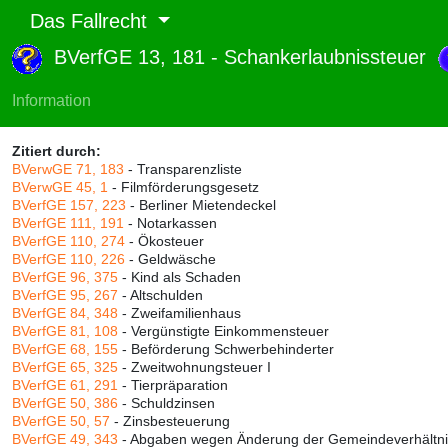
Das Fallrecht
BVerfGE 13, 181 - Schankerlaubnissteuer
Abruf und Rang:
RTF-Version
(
Seiten
,
Linien
),
Druckversion
(
Seiten
)
Information
Rang:
97% (656)
Zitiert durch:
BVerwGE 71, 183
- Transparenzliste
BVerwGE 45, 1
- Filmförderungsgesetz
BVerfGE 157, 223
- Berliner Mietendeckel
BVerfGE 111, 191
- Notarkassen
BVerfGE 110, 274
- Ökosteuer
BVerfGE 110, 226
- Geldwäsche
BVerfGE 96, 375
- Kind als Schaden
BVerfGE 95, 267
- Altschulden
BVerfGE 84, 348
- Zweifamilienhaus
BVerfGE 81, 108
- Vergünstigte Einkommensteuer
BVerfGE 68, 155
- Beförderung Schwerbehinderter
BVerfGE 65, 325
- Zweitwohnungsteuer I
BVerfGE 61, 291
- Tierpräparation
BVerfGE 50, 386
- Schuldzinsen
BVerfGE 50, 57
- Zinsbesteuerung
BVerfGE 49, 343
- Abgaben wegen Änderung der Gemeindeverhältn