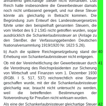
annähernd gleichartige Steuer nicht vorhanden. Das
Reich hatte insbesondere die Gewerbesteuer damals
noch nicht umfassend geregelt, und nur diese Steuer
könnte als gleichartig in Betracht kommen. Die
Begründung zum Entwurf des Landessteuergesetzes
führte unter den beispielhaft genannten Steuern, die
vom Verbot des § 2 LStG nicht getroffen wurden, sogar
ausdrücklich die Schankerlaubnissteuer an (Anlage zu
den StenBer. der Verfassunggebenden Deutschen
Nationalversammlung 1919/1920 Nr. 1623 S.26).
b) Auch die spätere Reichsgesetzgebung stand der
40
Erhebung von Schankerlaubnissteuer nicht entgegen.
Ob mit der Vereinheitlichung der Gewerbesteuer durch
41
die Verordnung des Reichspräsidenten zur Sicherung
von Wirtschaft und Finanzen vom 1. Dezember 1930
(RGBl. I S. 517, 537) reichsrechtlich eine Steuer
geschaffen wurde, mit der die Schankerlaubnissteuer
gleichartig war, braucht nicht untersucht zu werden,
weil die betreffenden Bestimmungen der
Notverordnung für Preußen nicht wirksam wurden.
Als eine der Schankerlaubnissteuer gleichartige Steuer
42