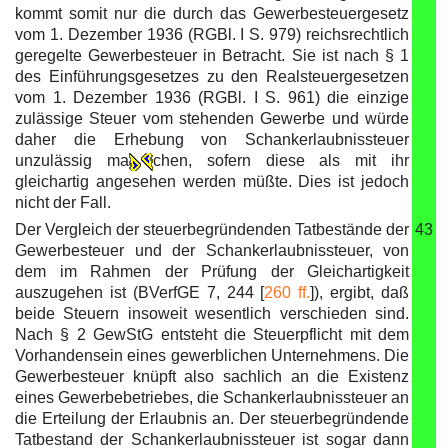
kommt somit nur die durch das Gewerbesteuergesetz
vom 1. Dezember 1936 (RGBl. I S. 979) reichsrechtlich
geregelte Gewerbesteuer in Betracht. Sie ist nach § 1
des Einführungsgesetzes zu den Realsteuergesetzen
vom 1. Dezember 1936 (RGBl. I S. 961) die einzige
zulässige Steuer vom stehenden Gewerbe und würde
daher die Erhebung von Schankerlaubnissteuer
unzulässig ma
chen, sofern diese als mit ihr
gleichartig angesehen werden müßte. Dies ist jedoch
nicht der Fall.
Der Vergleich der steuerbegründenden Tatbestände der
43
Gewerbesteuer und der Schankerlaubnissteuer, von
dem im Rahmen der Prüfung der Gleichartigkeit
auszugehen ist (BVerfGE 7, 244 [
260 ff.
]), ergibt, daß
beide Steuern insoweit wesentlich verschieden sind.
Nach § 2 GewStG entsteht die Steuerpflicht mit dem
Vorhandensein eines gewerblichen Unternehmens. Die
Gewerbesteuer knüpft also sachlich an die Existenz
eines Gewerbebetriebes, die Schankerlaubnissteuer an
die Erteilung der Erlaubnis an. Der steuerbegründende
Tatbestand der Schankerlaubnissteuer ist sogar dann