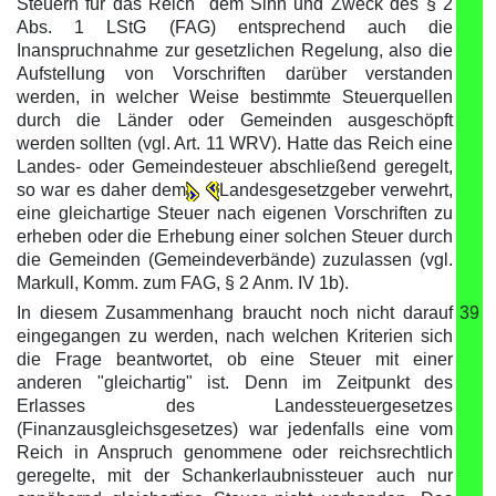
Steuern für das Reich" dem Sinn und Zweck des § 2
Abs. 1 LStG (FAG) entsprechend auch die
Inanspruchnahme zur gesetzlichen Regelung, also die
Aufstellung von Vorschriften darüber verstanden
werden, in welcher Weise bestimmte Steuerquellen
durch die Länder oder Gemeinden ausgeschöpft
werden sollten (vgl. Art. 11 WRV). Hatte das Reich eine
Landes- oder Gemeindesteuer abschließend geregelt,
so war es daher dem
Landesgesetzgeber verwehrt,
eine gleichartige Steuer nach eigenen Vorschriften zu
erheben oder die Erhebung einer solchen Steuer durch
die Gemeinden (Gemeindeverbände) zuzulassen (vgl.
Markull, Komm. zum FAG, § 2 Anm. IV 1b).
In diesem Zusammenhang braucht noch nicht darauf
39
eingegangen zu werden, nach welchen Kriterien sich
die Frage beantwortet, ob eine Steuer mit einer
anderen "gleichartig" ist. Denn im Zeitpunkt des
Erlasses des Landessteuergesetzes
(Finanzausgleichsgesetzes) war jedenfalls eine vom
Reich in Anspruch genommene oder reichsrechtlich
geregelte, mit der Schankerlaubnissteuer auch nur