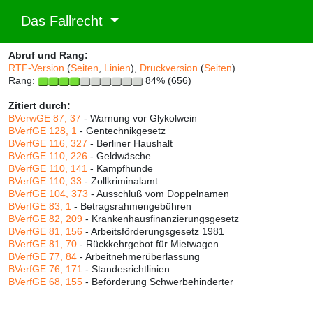
Das Fallrecht
Abruf und Rang:
RTF-Version
(
Seiten
,
Linien
),
Druckversion
(
Seiten
)
Rang:
84% (656)
Zitiert durch:
BVerwGE 87, 37
- Warnung vor Glykolwein
BVerfGE 128, 1
- Gentechnikgesetz
BVerfGE 116, 327
- Berliner Haushalt
BVerfGE 110, 226
- Geldwäsche
BVerfGE 110, 141
- Kampfhunde
BVerfGE 110, 33
- Zollkriminalamt
BVerfGE 104, 373
- Ausschluß vom Doppelnamen
BVerfGE 83, 1
- Betragsrahmengebühren
BVerfGE 82, 209
- Krankenhausfinanzierungsgesetz
BVerfGE 81, 156
- Arbeitsförderungsgesetz 1981
BVerfGE 81, 70
- Rückkehrgebot für Mietwagen
BVerfGE 77, 84
- Arbeitnehmerüberlassung
BVerfGE 76, 171
- Standesrichtlinien
BVerfGE 68, 155
- Beförderung Schwerbehinderter