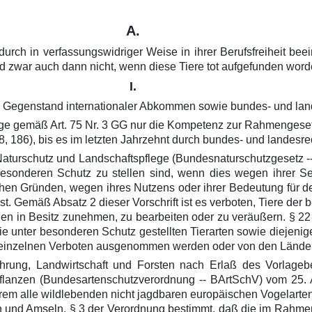
A.
adurch in verfassungswidriger Weise in ihrer Berufsfreiheit be
nd zwar auch dann nicht, wenn diese Tiere tot aufgefunden word
I.
nd Gegenstand internationaler Abkommen sowie bundes- und lan
ege gemäß Art. 75 Nr. 3 GG nur die Kompetenz zur Rahmengeset
, 186), bis es im letzten Jahrzehnt durch bundes- und landesr
turschutz und Landschaftspflege (Bundesnaturschutzgesetz -- 
besonderen Schutz zu stellen sind, wenn dies wegen ihrer Se
chen Gründen, wegen ihres Nutzens oder ihrer Bedeutung für de
st. Gemäß Absatz 2 dieser Vorschrift ist es verboten, Tiere der
hnen in Besitz zunehmen, zu bearbeiten oder zu veräußern. § 2
 unter besonderen Schutz gestellten Tierarten sowie diejenig
 einzelnen Verboten ausgenommen werden oder von den Län
ährung, Landwirtschaft und Forsten nach Erlaß des Vorlage
Pflanzen (Bundesartenschutzverordnung -- BArtSchV) vom 25.
rem alle wildlebenden nicht jagdbaren europäischen Vogelarte
en und Amseln. § 3 der Verordnung bestimmt, daß die im Rahm