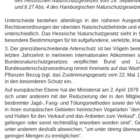
des Hessischen Naturschutzgesetzes vom 19. September
und § 27 Abs. 4 des Hamburgischen Naturschutzgesetzes
Unterschiede bestehen allerdings in der näheren Ausgest
Rechtsverordnungen der obersten Naturschutzbehörde und 
unterschiedlich. Das Hessische Naturschutzgesetz sieht in
besondere Bestimmungen für tot aufgefundene, verletzte, krank
3. Der grenzüberschreitende Artenschutz ist bei Vögeln bere
letzten Jahrzehnt in mehreren internationalen Abkommen s
Bundesnaturschutzgesetzes verpflichtet Bund und 
Bundesartenschutzverordnung nimmt ihrerseits auf das Wash
Pflanzen Bezug (vgl. das Zustimmungsgesetz vom 22. Mai 1
in den besonderen Schutz ein.
Auf europäischer Ebene hat der Ministerrat am 2. April 1979
sich unter anderem mit der Reduzierung der in den Mitgl
bestimmter Jagd-, Fang- und Tötungsmethoden sowie der Verm
in ihren europäischen Gebieten heimischen Vogelarten "den
und Halten für den Verkauf und das Anbieten zum Verkauf".
gefangen oder sonst rechtmäßig erworben worden sind". 
unter anderem deshalb abweichen, "um unter streng überwac
geringen Mengen zu ermöglichen".