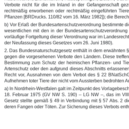
Verbote nicht für die im Inland in der Gefangenschaft gez
rechtmäßig erworbenen oder rechtmäßig eingeführten Tiere
Pflanzen [BRDrucks. 110/82 vom 16. März 1982]); die Berech
b) Vor Erlaß der Bundesartenschutzverordnung bestimmte di
wesentlichen mit den in der Bundesartenschutzverordnung
vorläufige Fortgeltung dieser Verordnung war im Landesrech
der Neufassung dieses Gesetzes vom 26. Juni 1980).
2. Das Bundesnaturschutzgesetz enthält in dem erwähnten §
gegen die vorgesehenen Verbote den Ländern. Diese treffen
Bestimmung zum Schutz der heimischen Pflanzen- und Tier
Artenschutz oder den aufgrund dieses Abschnitts erlassene
Recht vor, Ausnahmen von dem Verbot des § 22 BNatSchG vo
Aufnehmen toter Tiere der nicht vom Aussterben bedrohten A
a) In Nordrhein-Westfalen galt im Zeitpunkt des Vorlagebes
18. Februar 1975 (GV NW S. 190) -- LG NW --, das im VIII
Gesetz stellte gemäß § 49 in Verbindung mit § 57 Abs. 2 d
deren Fangen oder Töten. Zur Sicherung dieses Verbots ent