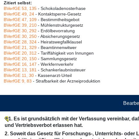
Zitiert selbst:
BVerfGE 53, 135
- Schokoladenosterhase
BVerfGE 49, 24
- Kontaktsperre-Gesetz
BVerfGE 47, 109
- Bestimmtheitsgebot
BVerfGE 39, 210
- Mühlenstrukturgesetz
BVerfGE 30, 292
- Erdölbevorratung
BVerfGE 30, 250
- Absicherungsgesetz
BVerfGE 28, 324
- Heiratswegfallklausel
BVerfGE 21, 329
- Beamtinnenwitwer
BVerfGE 20, 312
- Tariffähigkeit von Innungen
BVerfGE 20, 150
- Sammlungsgesetz
BVerfGE 16, 147
- Werkfernverkehr
BVerfGE 13, 181
- Schankerlaubnissteuer
BVerfGE 11, 30
- Kassenarzt-Urteil
BVerfGE 9, 83
- Strafbarkeit der Arzneiproduktion
Bearbe
1. Es ist grundsätzlich mit der Verfassung vereinbar, d
und Vertriebsverbot erlassen hat.
2. Soweit das Gesetz für Forschungs-, Unterrichts- oder