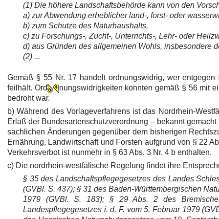
(1) Die höhere Landschaftsbehörde kann von den Vorsch
a) zur Abwendung erheblicher land-, forst- oder wasserwi
b) zum Schutze des Naturhaushalts,
c) zu Forschungs-, Zucht-, Unterrichts-, Lehr- oder Heil
d) aus Gründen des allgemeinen Wohls, insbesondere der 
(2) ...
Gemäß § 55 Nr. 17 handelt ordnungswidrig, wer entgegen § 
feilhält. Ord
nungswidrigkeiten konnten gemäß § 56 mit ei
bedroht war.
b) Während des Vorlageverfahrens ist das Nordrhein-Westfä
Erlaß der Bundesartenschutzverordnung -- bekannt gemacht wo
sachlichen Änderungen gegenüber dem bisherigen Rechtszusta
Ernährung, Landwirtschaft und Forsten aufgrund von § 22 Ab
Verkehrsverbot ist nunmehr in § 63 Abs. 3 Nr. 4 b enthalten.
c) Die nordrhein-westfälische Regelung findet ihre Entspre
§ 35 des Landschaftspflegegesetzes des Landes Schlesw
(GVBl. S. 437); § 31 des Baden-Württembergischen Natur
1979 (GVBl. S. 183); § 29 Abs. 2 des Bremischen
Landespflegegesetzes i. d. F. vom 5. Februar 1979 (GVB