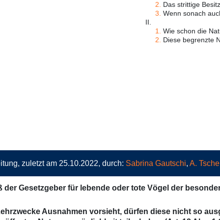
2.
Das strittige Besit
3.
Wenn sonach auch ei
II.
1.
Wie schon die Nat
2.
Diese begrenzte N
itung, zuletzt am 25.10.2022, durch:
Sabrina Gautschi
,
A. Tsche
aß der Gesetzgeber für lebende oder tote Vögel der besonder
 Lehrzwecke Ausnahmen vorsieht, dürfen diese nicht so ausg