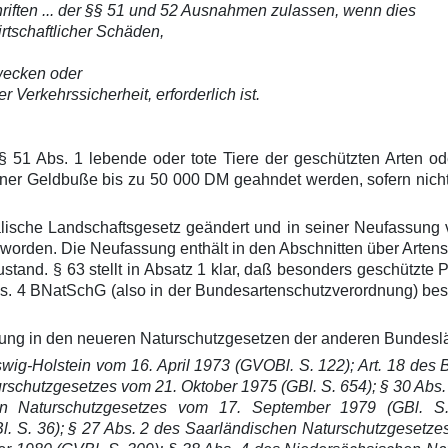
riften ... der §§ 51 und 52 Ausnahmen zulassen, wenn dies
rtschaftlicher Schäden,
zwecken oder
Verkehrssicherheit, erforderlich ist.
51 Abs. 1 lebende oder tote Tiere der geschützten Arten oder
ner Geldbuße bis zu 50 000 DM geahndet werden, sofern nicht 
lische Landschaftsgesetz geändert und in seiner Neufassung 
rden. Die Neufassung enthält in den Abschnitten über Artensch
nd. § 63 stellt in Absatz 1 klar, daß besonders geschützte P
s. 4 BNatSchG (also in der Bundesartenschutzverordnung) best
chung in den neueren Naturschutzgesetzen der anderen Bundesl
ig-Holstein vom 16. April 1973 (GVOBl. S. 122); Art. 18 des 
schutzgesetzes vom 21. Oktober 1975 (GBl. S. 654); § 30 Abs.
 Naturschutzgesetzes vom 17. September 1979 (GBl. S.
l. S. 36); § 27 Abs. 2 des Saarländischen Naturschutzgesetzes