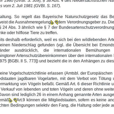
 1980 (GVBl. S. 309); § 38 Abs. 4 des Niedersächsischen Nat
 vom 2. Juli 1981 (GVBl. S. 167).
altung. So regelt das Bayerische Naturschutzgesetz das Bes
weist die Ausnahmeregelung
dem Verordnungsgeber zu. Die
 § 24 Abs. 3 ähnlich wie § 7 der Bundesartenschutzverordnung
e oder hilflose Tiere zu treffen.
its deshalb erforderlich, weil es sich bei den wildlebenden A
einen Niederschlag gefunden (vgl. die Übersicht bei Emonds
Länder ausdrücklich, die internationalen Bemühunge
ingtoner Artenschutzübereinkommen über den internationalen H
975 [BGBl. II S. 773]) und bezieht die in den Anhängen zu d
 eine Vogelschutzrichtlinie erlassen (Amtsbl. der Europäischen
iedstaaten jagdbaren Vogelarten, mit dem Verbot von Tötung
arktung von Vögeln befaßt. Gemäß Art. 6 dieser Richtlinie unt
 Verkauf von lebenden und toten Vögeln und deren ohne weiter
 Davon sind lediglich 26 in einem Anhang genannte Arten ausg
Gemäß
Art.9 können die Mitgliedstaaten, sofern es keine an
hten Bedingungen selektiv den Fang, die Haltung oder jede an