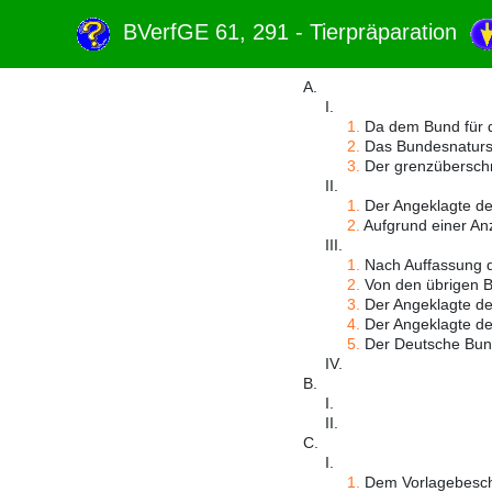
BVerfGE 61, 291 - Tierpräparation
A.
I.
1.
Da dem Bund für d
2.
Das Bundesnatursc
3.
Der grenzüberschre
II.
1.
Der Angeklagte des
2.
Aufgrund einer Anz
III.
1.
Nach Auffassung d
2.
Von den übrigen B
3.
Der Angeklagte des
4.
Der Angeklagte des
5.
Der Deutsche Bund 
IV.
B.
I.
II.
C.
I.
1.
Dem Vorlagebeschlu