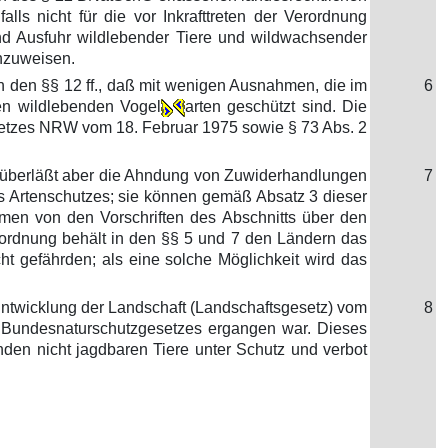
lls nicht für die vor Inkrafttreten der Verordnung
nd Ausfuhr wildlebender Tiere und wildwachsender
chzuweisen.
n den §§ 12 ff., daß mit wenigen Ausnahmen, die im
6
en wildlebenden Vogel
arten geschützt sind. Die
esetzes NRW vom 18. Februar 1975 sowie § 73 Abs. 2
, überläßt aber die Ahndung von Zuwiderhandlungen
7
es Artenschutzes; sie können gemäß Absatz 3 dieser
en von den Vorschriften des Abschnitts über den
rordnung behält in den §§ 5 und 7 den Ländern das
 gefährden; als eine solche Möglichkeit wird das
Entwicklung der Landschaft (Landschaftsgesetz) vom
8
es Bundesnaturschutzgesetzes ergangen war. Dieses
den nicht jagdbaren Tiere unter Schutz und verbot