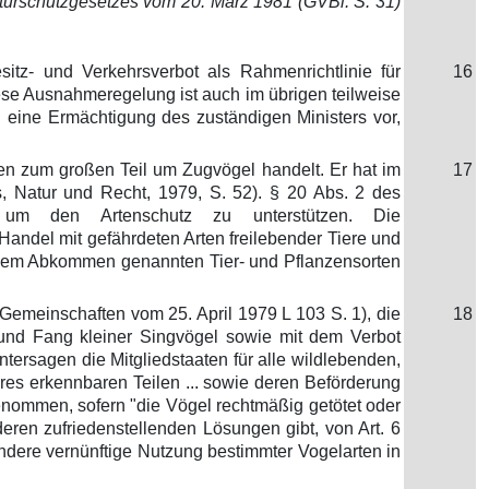
urschutzgesetzes vom 20. März 1981 (GVBl. S. 31)
itz- und Verkehrsverbot als Rahmenrichtlinie für
16
se Ausnahmeregelung ist auch im übrigen teilweise
 eine Ermächtigung des zuständigen Ministers vor,
rten zum großen Teil um Zugvögel handelt. Er hat im
17
, Natur und Recht, 1979, S. 52). § 20 Abs. 2 des
n um den Artenschutz zu unterstützen. Die
andel mit gefährdeten Arten freilebender Tiere und
iesem Abkommen genannten Tier- und Pflanzensorten
 Gemeinschaften vom 25. April 1979 L 103 S. 1), die
18
 und Fang kleiner Singvögel sowie mit dem Verbot
ersagen die Mitgliedstaaten für alle wildlebenden,
es erkennbaren Teilen ... sowie deren Beförderung
enommen, sofern "die Vögel rechtmäßig getötet oder
deren zufriedenstellenden Lösungen gibt, von Art. 6
dere vernünftige Nutzung bestimmter Vogelarten in