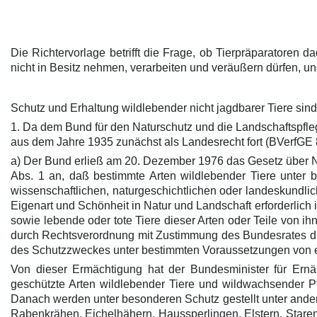
Die Richtervorlage betrifft die Frage, ob Tierpräparatoren d
nicht in Besitz nehmen, verarbeiten und veräußern dürfen, u
Schutz und Erhaltung wildlebender nicht jagdbarer Tiere si
1. Da dem Bund für den Naturschutz und die Landschaftspfl
aus dem Jahre 1935 zunächst als Landesrecht fort (BVerfGE 8
a) Der Bund erließ am 20. Dezember 1976 das Gesetz über Na
Abs. 1 an, daß bestimmte Arten wildlebender Tiere unter 
wissenschaftlichen, naturgeschichtlichen oder landeskundli
Eigenart und Schönheit in Natur und Landschaft erforderlich i
sowie lebende oder tote Tiere dieser Arten oder Teile von i
durch Rechtsverordnung mit Zustimmung des Bundesrates die
des Schutzzweckes unter bestimmten Voraussetzungen von
Von dieser Ermächtigung hat der Bundesminister für Ern
geschützte Arten wildlebender Tiere und wildwachsender 
Danach werden unter besonderen Schutz gestellt unter ande
Rabenkrähen, Eichelhähern, Haussperlingen, Elstern, Star