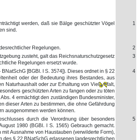
einträchtigt werden, daß sie Bälge geschützter Vögel
1
en sind.
desrechtlicher Regelungen.
2
zgebung zusteht, galt das Reichsnaturschutzgesetz
3
echtliche Regelungen ersetzt wurde.
BNatSchG [BGBl. I S. 3574]). Dieses ordnet in § 22
4
ltenheit oder der Bedeutung ihres Bestandes, aus
n Naturhaushalt oder zur Erhaltung von Viel
falt,
 besonders geschützten Arten zu fangen oder zu töten
2 Abs. 4 ermächtigt den zuständigen Bundesminister,
en dieser Arten zu bestimmen, die ohne Gefährdung
dern ausgenommen werden können.
beschlusses durch die Verordnung über besonders
5
 August 1980 (BGBl. I S. 1565) Gebrauch gemacht.
n mit Ausnahme von Haustauben (verwilderte Form),
en des § 22 BNatSchG erlassenen landesrechtlichen