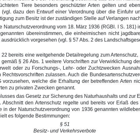
üchteten Tiere besonders geschützter Arten gelten und ebenfa
 (vgl. dazu den Entwurf einer Verordnung über die Einfuhr u
tigung zum Besitz ist der zuständigen Stelle auf Verlangen na
e Naturschutzverordnung vom 18. März 1936 (RGBl. I S. 181) i
 genannten übereinstimmen, die einheimischen nicht jagdbar
t ausdrücklich vorgesehen (vgl. § 57 Abs. 2 des Landschaftsg
 22 bereits eine weitgehende Detailregelung zum Artenschutz
 gemäß § 26 Abs. 1 weitere Vorschriften zur Verwirklichung d
welt oder zu Forschungs-, Lehr- oder Zuchtzwecken Ausnahm
n Rechtsvorschriften zulassen. Auch die Bundesartenschutzve
rzusehen, welche die Erhaltung der betreffenden Arten nicht
rten zu privaten Zwecken genannt.
chlusses das Gesetz zur Sicherung des Naturhaushalts und zur 
. Abschnitt den Artenschutz regelte und bereits vor Erlaß d
ie in der Naturschutzverordnung von 1936 genannten wildleben
hielt es folgende Bestimmungen:
§ 51
Besitz- und Verkehrsverbote