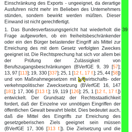
Einschränkung des Exports - ungeeignet, da derartige
Ausfuhren nicht mehr im Belieben des Unternehmers
stünden, sondern bewirkt werden müßten. Dieser
Einwand ist nicht gerechtfertigt.
1. Das Bundesverfassungsgericht hat wiederholt die
39
Frage aufgeworfen, ob ein freiheitsbeschränkender
oder ein den Bürger belastender Eingriff als Mittel zur
Erreichung des mit dem Gesetz verfolgten Zweckes
geeignet ist. Die Rechtsprechung hat sich vor allem bei
der Prüfung der Zulässigkeit von
Berufszugangsbeschränkungen (BVerfGE 9, 39 [
57
];
13, 97 [
113
]; 19, 330 [
337
]; 25, 1 [
12 f., 17 f.
]; 25, 44 [
58
])
und von Maßnahmegesetzen mit
wirtschafts- oder
verkehrspolitischer Zwecksetzung (BVerfGE 16, 147
[
181
]; 17, 306 [
313 f.
]; 19, 119 [
126
]; 25, 1 [
12 f., 17 f.
])
entwickelt. Der Grundsatz der Rechtsstaatlichkeit
fordert, daß der Einzelne vor unnötigen Eingriffen der
öffentlichen Gewalt bewahrt bleibt. Dies bedeutet auch,
daß die Mittel des Eingriffs zur Erreichung des
gesetzgeberischen Ziels geeignet sein müssen
(BVerfGE 17, 306 [
313 f.
]). Die Zielsetzung und die