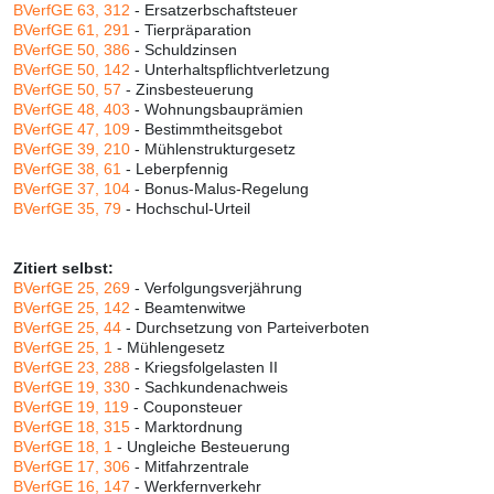
BVerfGE 63, 312
- Ersatzerbschaftsteuer
BVerfGE 61, 291
- Tierpräparation
BVerfGE 50, 386
- Schuldzinsen
BVerfGE 50, 142
- Unterhaltspflichtverletzung
BVerfGE 50, 57
- Zinsbesteuerung
BVerfGE 48, 403
- Wohnungsbauprämien
BVerfGE 47, 109
- Bestimmtheitsgebot
BVerfGE 39, 210
- Mühlenstrukturgesetz
BVerfGE 38, 61
- Leberpfennig
BVerfGE 37, 104
- Bonus-Malus-Regelung
BVerfGE 35, 79
- Hochschul-Urteil
Zitiert selbst:
BVerfGE 25, 269
- Verfolgungsverjährung
BVerfGE 25, 142
- Beamtenwitwe
BVerfGE 25, 44
- Durchsetzung von Parteiverboten
BVerfGE 25, 1
- Mühlengesetz
BVerfGE 23, 288
- Kriegsfolgelasten II
BVerfGE 19, 330
- Sachkundenachweis
BVerfGE 19, 119
- Couponsteuer
BVerfGE 18, 315
- Marktordnung
BVerfGE 18, 1
- Ungleiche Besteuerung
BVerfGE 17, 306
- Mitfahrzentrale
BVerfGE 16, 147
- Werkfernverkehr