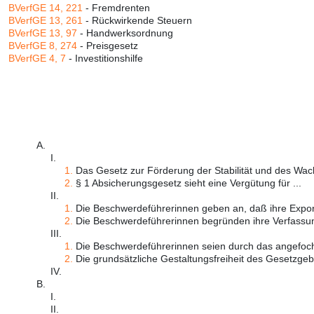
BVerfGE 14, 221
- Fremdrenten
BVerfGE 13, 261
- Rückwirkende Steuern
BVerfGE 13, 97
- Handwerksordnung
BVerfGE 8, 274
- Preisgesetz
BVerfGE 4, 7
- Investitionshilfe
A.
I.
1.
Das Gesetz zur Förderung der Stabilität und des Wach
2.
§ 1 Absicherungsgesetz sieht eine Vergütung für ...
II.
1.
Die Beschwerdeführerinnen geben an, daß ihre Export
2.
Die Beschwerdeführerinnen begründen ihre Verfassun
III.
1.
Die Beschwerdeführerinnen seien durch das angefoch
2.
Die grundsätzliche Gestaltungsfreiheit des Gesetzgebe
IV.
B.
I.
II.