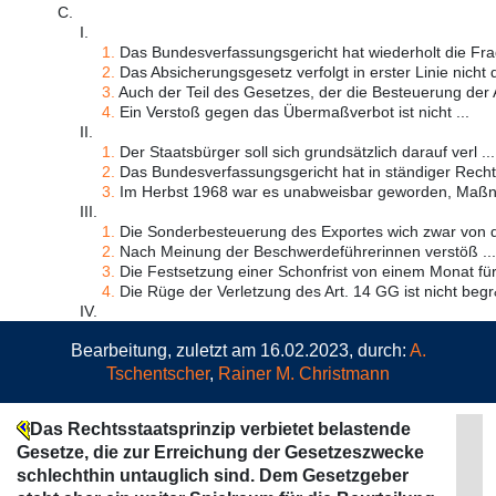
C.
I.
1.
Das Bundesverfassungsgericht hat wiederholt die Fra
2.
Das Absicherungsgesetz verfolgt in erster Linie nicht 
3.
Auch der Teil des Gesetzes, der die Besteuerung der 
4.
Ein Verstoß gegen das Übermaßverbot ist nicht ...
II.
1.
Der Staatsbürger soll sich grundsätzlich darauf verl ...
2.
Das Bundesverfassungsgericht hat in ständiger Rechts
3.
Im Herbst 1968 war es unabweisbar geworden, Maßn
III.
1.
Die Sonderbesteuerung des Exportes wich zwar von d
2.
Nach Meinung der Beschwerdeführerinnen verstöß ...
3.
Die Festsetzung einer Schonfrist von einem Monat für A
4.
Die Rüge der Verletzung des Art. 14 GG ist nicht begr
IV.
Bearbeitung, zuletzt am 16.02.2023, durch:
A.
Tschentscher
,
Rainer M. Christmann
Das Rechtsstaatsprinzip verbietet belastende
Gesetze, die zur Erreichung der Gesetzeszwecke
schlechthin untauglich sind. Dem Gesetzgeber