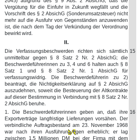
2045) aufgrund des § 9 Abs. 2 AbsichG, daß die
Vergütung für die Einfuhr in Zukunft wegfällt und die
Vorschrift des § 2 AbsichG (Sonderumsatzsteuer) nicht
mehr auf die Ausfuhr von Gegenständen anzuwenden
ist, die nach dem Tag der Verkündung der Verordnung
bewirkt wird.
II.
Die Verfassungsbeschwerden richten sich sämtlich
15
unmittelbar gegen § 8 Satz 2 Nr. 2 AbsichG; die
Beschwerdeführerinnen zu 3, 4 und 6 halten auch § 8
Satz 1 und § 8 Satz 2 Nr. 1 AbsichG für
verfassungswidrig. Die Beschwerdeführerin zu 2)
beantragt, die Nichtigkeitserklärung auf § 2 AbsichG
auszudehnen, soweit die Besteuerung der Altkontrakte
auf dieser Bestimmung in Verbindung mit § 8 Satz 2 Nr.
2 AbsichG beruhe.
1. Die Beschwerdeführerinnen geben an, daß ihre
16
Exportverträge langfristige Lieferungen vorsähen. Der
verbindliche Auftragsbestand am 23. November 1968
war nach ihren Ausführun
gen erheblich; er lag
zwischen 1,5 Millionen DM bei der Firma mit dem