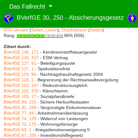
Das Fallrecht
BVerfGE 30, 250 - Absicherungsgesetz
Abruf und Rang:
RTF-Version
(
Seiten
,
Linien
),
Druckversion
(
Seiten
)
Rang:
96% (656)
Zitiert durch:
BVerfGE 145, 171
- Kernbrennstoffsteuergesetz
BVerfGE 135, 317
- ESM-Vertrag
BVerfGE 127, 61
- Beteiligungsquote
BVerfGE 127, 1
- Spekulationsfrist
BVerfGE 119, 96
- Nachtragshaushaltsgesetz 2004
BVerfGE 118, 1
- Begrenzung der Rechtsanwaltsvergütung
BVerfGE 113, 167
- Risikostrukturausgleich
BVerfGE 110, 370
- Klärschlamm
BVerfGE 105, 17
- Sozialpfandbriefe
BVerfGE 94, 115
- Sichere Herkunftsstaaten
BVerfGE 81, 108
- Vergünstigte Einkommensteuer
BVerfGE 77, 84
- Arbeitnehmerüberlassung
BVerfGE 74, 129
- Widerruf von Leistungen
BVerfGE 72, 175
- Wohnungsfürsorge
BVerfGE 69, 1
- Kriegsdienstverweigerung II
BVerfGE 67, 256
- Investitionshilfegesetz