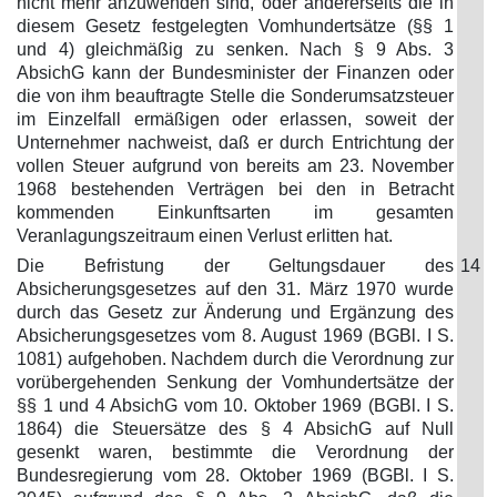
nicht mehr anzuwenden sind, oder andererseits die in
diesem Gesetz festgelegten Vomhundertsätze (§§ 1
und 4) gleichmäßig zu senken. Nach § 9 Abs. 3
AbsichG kann der Bundesminister der Finanzen oder
die von ihm beauftragte Stelle die Sonderumsatzsteuer
im Einzelfall ermäßigen oder erlassen, soweit der
Unternehmer nachweist, daß er durch Entrichtung der
vollen Steuer aufgrund von bereits am 23. November
1968 bestehenden Verträgen bei den in Betracht
kommenden Einkunftsarten im gesamten
Veranlagungszeitraum einen Verlust erlitten hat.
Die Befristung der Geltungsdauer des
14
Absicherungsgesetzes auf den 31. März 1970 wurde
durch das Gesetz zur Änderung und Ergänzung des
Absicherungsgesetzes vom 8. August 1969 (BGBl. I S.
1081) aufgehoben. Nachdem durch die Verordnung zur
vorübergehenden Senkung der Vomhundertsätze der
§§ 1 und 4 AbsichG vom 10. Oktober 1969 (BGBl. I S.
1864) die Steuersätze des § 4 AbsichG auf Null
gesenkt waren, bestimmte die Verordnung der
Bundesregierung vom 28. Oktober 1969 (BGBl. I S.