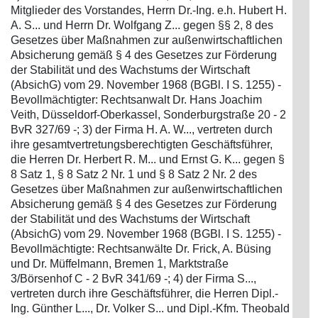
Mitglieder des Vorstandes, Herrn Dr.-Ing. e.h. Hubert H.
A. S... und Herrn Dr. Wolfgang Z... gegen §§ 2, 8 des
Gesetzes über Maßnahmen zur außenwirtschaftlichen
Absicherung gemäß § 4 des Gesetzes zur Förderung
der Stabilität und des Wachstums der Wirtschaft
(AbsichG) vom 29. November 1968 (BGBl. I S. 1255) -
Bevollmächtigter: Rechtsanwalt Dr. Hans Joachim
Veith, Düsseldorf-Oberkassel, Sonderburgstraße 20 - 2
BvR 327/69 -; 3) der Firma H. A. W..., vertreten durch
ihre gesamtvertretungsberechtigten Geschäftsführer,
die Herren Dr. Herbert R. M... und Ernst G. K... gegen §
8 Satz 1, § 8 Satz 2 Nr. 1 und § 8 Satz 2 Nr. 2 des
Gesetzes über Maßnahmen zur außenwirtschaftlichen
Absicherung gemäß § 4 des Gesetzes zur Förderung
der Stabilität und des Wachstums der Wirtschaft
(AbsichG) vom 29. November 1968 (BGBl. I S. 1255) -
Bevollmächtigte: Rechtsanwälte Dr. Frick, A. Büsing
und Dr. Müffelmann, Bremen 1, Marktstraße
3/Börsenhof C - 2 BvR 341/69 -; 4) der Firma S...,
vertreten durch ihre Geschäftsführer, die Herren Dipl.-
Ing. Günther L..., Dr. Volker S... und Dipl.-Kfm. Theobald