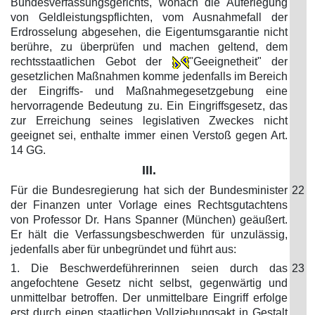
Bundesverfassungsgerichts, wonach die Auferlegung
von Geldleistungspflichten, vom Ausnahmefall der
Erdrosselung abgesehen, die Eigentumsgarantie nicht
berühre, zu überprüfen und machen geltend, dem
rechtsstaatlichen Gebot der
"Geeignetheit" der
gesetzlichen Maßnahmen komme jedenfalls im Bereich
der Eingriffs- und Maßnahmegesetzgebung eine
hervorragende Bedeutung zu. Ein Eingriffsgesetz, das
zur Erreichung seines legislativen Zweckes nicht
geeignet sei, enthalte immer einen Verstoß gegen Art.
14 GG.
III.
Für die Bundesregierung hat sich der Bundesminister
22
der Finanzen unter Vorlage eines Rechtsgutachtens
von Professor Dr. Hans Spanner (München) geäußert.
Er hält die Verfassungsbeschwerden für unzulässig,
jedenfalls aber für unbegründet und führt aus:
1. Die Beschwerdeführerinnen seien durch das
23
angefochtene Gesetz nicht selbst, gegenwärtig und
unmittelbar betroffen. Der unmittelbare Eingriff erfolge
erst durch einen staatlichen Vollziehungsakt in Gestalt