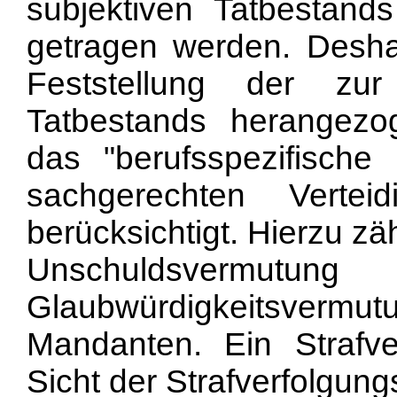
subjektiven Tatbestan
getragen werden. Desh
Feststellung der zu
Tatbestands herangezo
das "berufsspezifische 
sachgerechten Verte
berücksichtigt. Hierzu z
Unschuldsvermutung 
Glaubwürdigkeitsvermu
Mandanten. Ein Strafvert
Sicht der Strafverfolgun