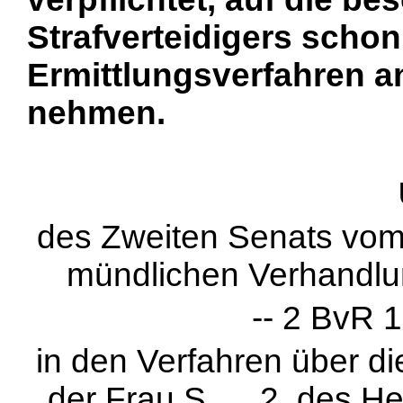
Strafverteidigers scho
Ermittlungsverfahren 
nehmen.
des Zweiten Senats vom
mündlichen Verhandl
-- 2 BvR 1
in den Verfahren über d
der Frau S ..., 2. des He