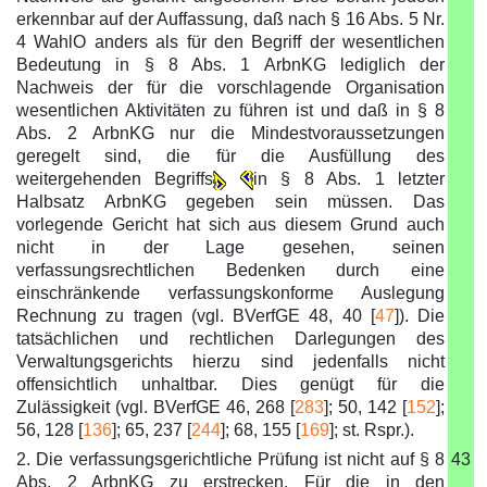
erkennbar auf der Auffassung, daß nach § 16 Abs. 5 Nr.
4 WahlO anders als für den Begriff der wesentlichen
Bedeutung in § 8 Abs. 1 ArbnKG lediglich der
Nachweis der für die vorschlagende Organisation
wesentlichen Aktivitäten zu führen ist und daß in § 8
Abs. 2 ArbnKG nur die Mindestvoraussetzungen
geregelt sind, die für die Ausfüllung des
weitergehenden Begriffs
in § 8 Abs. 1 letzter
Halbsatz ArbnKG gegeben sein müssen. Das
vorlegende Gericht hat sich aus diesem Grund auch
nicht in der Lage gesehen, seinen
verfassungsrechtlichen Bedenken durch eine
einschränkende verfassungskonforme Auslegung
Rechnung zu tragen (vgl. BVerfGE 48, 40 [
47
]). Die
tatsächlichen und rechtlichen Darlegungen des
Verwaltungsgerichts hierzu sind jedenfalls nicht
offensichtlich unhaltbar. Dies genügt für die
Zulässigkeit (vgl. BVerfGE 46, 268 [
283
]; 50, 142 [
152
];
56, 128 [
136
]; 65, 237 [
244
]; 68, 155 [
169
]; st. Rspr.).
2. Die verfassungsgerichtliche Prüfung ist nicht auf § 8
43
Abs. 2 ArbnKG zu erstrecken. Für die in den