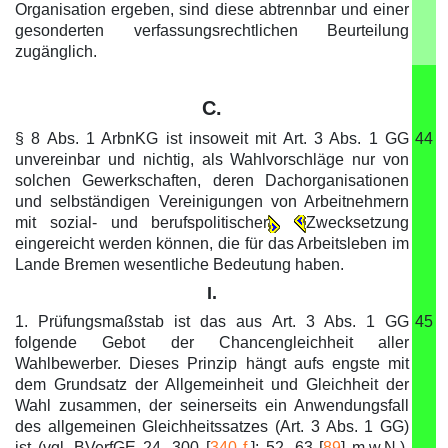
Organisation ergeben, sind diese abtrennbar und einer
gesonderten verfassungsrechtlichen Beurteilung
zugänglich.
C.
§ 8 Abs. 1 ArbnKG ist insoweit mit Art. 3 Abs. 1 GG
44
unvereinbar und nichtig, als Wahlvorschläge nur von
solchen Gewerkschaften, deren Dachorganisationen
und selbständigen Vereinigungen von Arbeitnehmern
mit sozial- und berufspolitischer
Zwecksetzung
eingereicht werden können, die für das Arbeitsleben im
Lande Bremen wesentliche Bedeutung haben.
I.
1. Prüfungsmaßstab ist das aus Art. 3 Abs. 1 GG
45
folgende Gebot der Chancengleichheit aller
Wahlbewerber. Dieses Prinzip hängt aufs engste mit
dem Grundsatz der Allgemeinheit und Gleichheit der
Wahl zusammen, der seinerseits ein Anwendungsfall
des allgemeinen Gleichheitssatzes (Art. 3 Abs. 1 GG)
ist (vgl. BVerfGE 24, 300 [
340 f.
]; 52, 63 [
89
] m.w.N.).