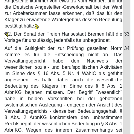
Angestelltenkammer von etwa 10 vom Hundert und für
die Deutsche Angestellten-Gewerkschaft bei der Wahl
zur Arbeiterkammer lasse erkennen, daß das für den
Kläger zu erwartende Wahlergebnis dessen Bedeutung
bestätigt hätte.
2. Der Senat der Freien Hansestadt Bremen hält die
33
Vorlage für unzulässig, jedenfalls für unbegründet.
Auf die Gültigkeit der zur Prüfung gestellten Norm
34
komme es für die Entscheidung nicht an. Das
Verwaltungsgericht habe den Nachweis der
wesentlichen sozial- und berufspolitischen Aktivitäten
im Sinne des § 16 Abs. 5 Nr. 4 WahlO als geführt
angesehen; es hätte daher auch die wesentliche
Bedeutung des Klägers im Sinne des § 8 Abs. 1
ArbnKG bejahen müssen. Der Begriff "wesentlich"
habe in beiden Vorschriften bei der gebotenen
systematischen Auslegung - entgegen der Ansicht des
Verwaltungsgerichts - denselben Bedeutungsgehalt. §
8 Abs. 2 ArbnKG konkretisiere den unbestimmten
Rechtsbegriff der wesentlichen Bedeutung in § 8 Abs. 1
ArbnKG. Wegen des inneren Zusammenhangs sei