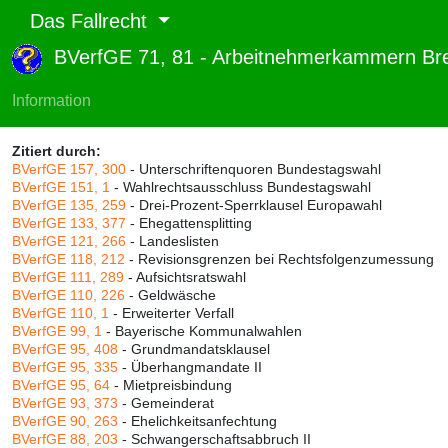
Das Fallrecht
BVerfGE 71, 81 - Arbeitnehmerkammern 
Abruf und Rang:
RTF-Version
(
Seiten
,
Linien
),
Druckversion
(
Seiten
)
Information
Rang:
90% (656)
Zitiert durch:
BVerfGE 157, 300
- Unterschriftenquoren Bundestagswahl
BVerfGE 151, 1
- Wahlrechtsausschluss Bundestagswahl
BVerfGE 135, 259
- Drei-Prozent-Sperrklausel Europawahl
BVerfGE 133, 377
- Ehegattensplitting
BVerfGE 121, 266
- Landeslisten
BVerfGE 118, 212
- Revisionsgrenzen bei Rechtsfolgenzumessung
BVerfGE 111, 289
- Aufsichtsratswahl
BVerfGE 110, 226
- Geldwäsche
BVerfGE 110, 1
- Erweiterter Verfall
BVerfGE 99, 1
- Bayerische Kommunalwahlen
BVerfGE 95, 408
- Grundmandatsklausel
BVerfGE 95, 335
- Überhangmandate II
BVerfGE 95, 64
- Mietpreisbindung
BVerfGE 93, 373
- Gemeinderat
BVerfGE 90, 263
- Ehelichkeitsanfechtung
BVerfGE 88, 203
- Schwangerschaftsabbruch II