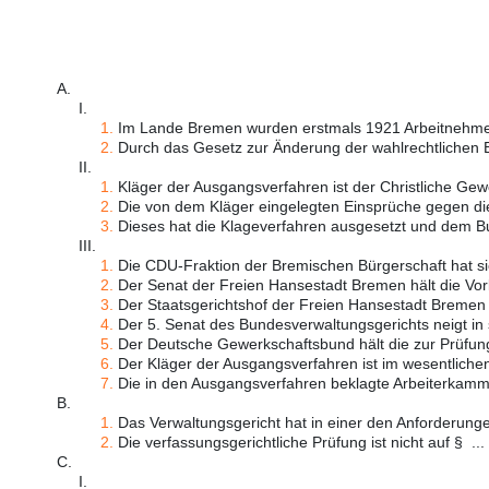
A.
I.
1.
Im Lande Bremen wurden erstmals 1921 Arbeitnehme
2.
Durch das Gesetz zur Änderung der wahlrechtlichen B
II.
1.
Kläger der Ausgangsverfahren ist der Christliche Gewe
2.
Die von dem Kläger eingelegten Einsprüche gegen die
3.
Dieses hat die Klageverfahren ausgesetzt und dem Bu
III.
1.
Die CDU-Fraktion der Bremischen Bürgerschaft hat sic
2.
Der Senat der Freien Hansestadt Bremen hält die Vorla
3.
Der Staatsgerichtshof der Freien Hansestadt Bremen tei
4.
Der 5. Senat des Bundesverwaltungsgerichts neigt in s
5.
Der Deutsche Gewerkschaftsbund hält die zur Prüfung
6.
Der Kläger der Ausgangsverfahren ist im wesentlichen
7.
Die in den Ausgangsverfahren beklagte Arbeiterkammer
B.
1.
Das Verwaltungsgericht hat in einer den Anforderungen
2.
Die verfassungsgerichtliche Prüfung ist nicht auf § ...
C.
I.