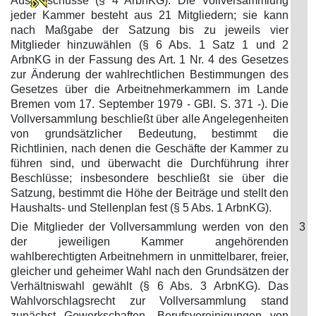
Aus
schüsse (§ 4 ArbnKG). Die Vollversammlung
jeder Kammer besteht aus 21 Mitgliedern; sie kann
nach Maßgabe der Satzung bis zu jeweils vier
Mitglieder hinzuwählen (§ 6 Abs. 1 Satz 1 und 2
ArbnKG in der Fassung des Art. 1 Nr. 4 des Gesetzes
zur Änderung der wahlrechtlichen Bestimmungen des
Gesetzes über die Arbeitnehmerkammern im Lande
Bremen vom 17. September 1979 - GBl. S. 371 -). Die
Vollversammlung beschließt über alle Angelegenheiten
von grundsätzlicher Bedeutung, bestimmt die
Richtlinien, nach denen die Geschäfte der Kammer zu
führen sind, und überwacht die Durchführung ihrer
Beschlüsse; insbesondere beschließt sie über die
Satzung, bestimmt die Höhe der Beiträge und stellt den
Haushalts- und Stellenplan fest (§ 5 Abs. 1 ArbnKG).
Die Mitglieder der Vollversammlung werden von den
3
der jeweiligen Kammer angehörenden
wahlberechtigten Arbeitnehmern in unmittelbarer, freier,
gleicher und geheimer Wahl nach den Grundsätzen der
Verhältniswahl gewählt (§ 6 Abs. 3 ArbnKG). Das
Wahlvorschlagsrecht zur Vollversammlung stand
zunächst Gewerkschaften, Berufsvereinigungen von