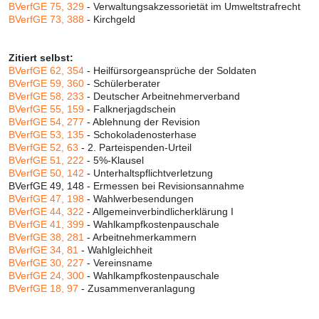
BVerfGE 75, 329
- Verwaltungsakzessorietät im Umweltstrafrecht
BVerfGE 73, 388
- Kirchgeld
Zitiert selbst:
BVerfGE 62, 354
- Heilfürsorgeansprüche der Soldaten
BVerfGE 59, 360
- Schülerberater
BVerfGE 58, 233
- Deutscher Arbeitnehmerverband
BVerfGE 55, 159
- Falknerjagdschein
BVerfGE 54, 277
- Ablehnung der Revision
BVerfGE 53, 135
- Schokoladenosterhase
BVerfGE 52, 63
- 2. Parteispenden-Urteil
BVerfGE 51, 222
- 5%-Klausel
BVerfGE 50, 142
- Unterhaltspflichtverletzung
BVerfGE 49, 148 - Ermessen bei Revisionsannahme
BVerfGE 47, 198
- Wahlwerbesendungen
BVerfGE 44, 322
- Allgemeinverbindlicherklärung I
BVerfGE 41, 399
- Wahlkampfkostenpauschale
BVerfGE 38, 281
- Arbeitnehmerkammern
BVerfGE 34, 81
- Wahlgleichheit
BVerfGE 30, 227
- Vereinsname
BVerfGE 24, 300
- Wahlkampfkostenpauschale
BVerfGE 18, 97
- Zusammenveranlagung