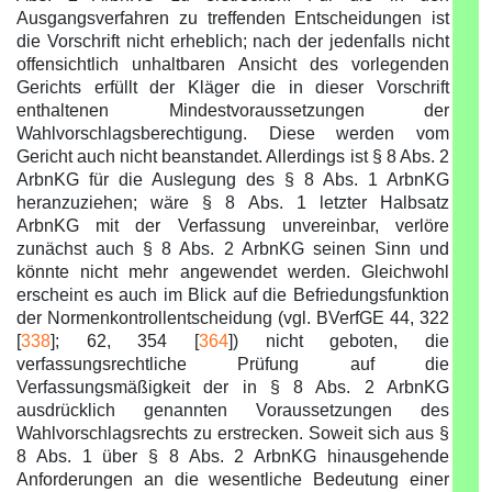
Ausgangsverfahren zu treffenden Entscheidungen ist
die Vorschrift nicht erheblich; nach der jedenfalls nicht
offensichtlich unhaltbaren Ansicht des vorlegenden
Gerichts erfüllt der Kläger die in dieser Vorschrift
enthaltenen Mindestvoraussetzungen der
Wahlvorschlagsberechtigung. Diese werden vom
Gericht auch nicht beanstandet. Allerdings ist § 8 Abs. 2
ArbnKG für die Auslegung des § 8 Abs. 1 ArbnKG
heranzuziehen; wäre § 8 Abs. 1 letzter Halbsatz
ArbnKG mit der Verfassung unvereinbar, verlöre
zunächst auch § 8 Abs. 2 ArbnKG seinen Sinn und
könnte nicht mehr angewendet werden. Gleichwohl
erscheint es auch im Blick auf die Befriedungsfunktion
der Normenkontrollentscheidung (vgl. BVerfGE 44, 322
[
338
]; 62, 354 [
364
]) nicht geboten, die
verfassungsrechtliche Prüfung auf die
Verfassungsmäßigkeit der in § 8 Abs. 2 ArbnKG
ausdrücklich genannten Voraussetzungen des
Wahlvorschlagsrechts zu erstrecken. Soweit sich aus §
8 Abs. 1 über § 8 Abs. 2 ArbnKG hinausgehende
Anforderungen an die wesentliche Bedeutung einer