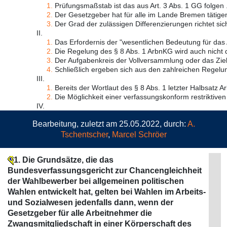
1.
Prüfungsmaßstab ist das aus Art. 3 Abs. 1 GG folgen .
2.
Der Gesetzgeber hat für alle im Lande Bremen tätigen
3.
Der Grad der zulässigen Differenzierungen richtet sich
II.
1.
Das Erfordernis der "wesentlichen Bedeutung für das A
2.
Die Regelung des § 8 Abs. 1 ArbnKG wird auch nicht d
3.
Der Aufgabenkreis der Vollversammlung oder das Ziel,
4.
Schließlich ergeben sich aus den zahlreichen Regelu
III.
1.
Bereits der Wortlaut des § 8 Abs. 1 letzter Halbsatz Ar
2.
Die Möglichkeit einer verfassungskonform restriktiven 
IV.
Bearbeitung, zuletzt am 25.05.2022, durch:
A.
Tschentscher
,
Marcel Schröer
1. Die Grundsätze, die das
Bundesverfassungsgericht zur Chancengleichheit
der Wahlbewerber bei allgemeinen politischen
Wahlen entwickelt hat, gelten bei Wahlen im Arbeits-
und Sozialwesen jedenfalls dann, wenn der
Gesetzgeber für alle Arbeitnehmer die
Zwangsmitgliedschaft in einer Körperschaft des