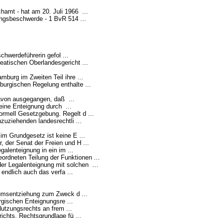
amt - hat am 20. Juli 1966 ...
ungsbeschwerde - 1 BvR 514 ...
hwerdeführerin gefol ...
atischen Oberlandesgericht ...
burg im Zweiten Teil ihre ...
urgischen Regelung enthalte ...
avon ausgegangen, daß ...
ine Enteignung durch ...
ormell Gesetzgebung. Regelt d ...
uziehenden landesrechtli ...
im Grundgesetz ist keine E ...
der Senat der Freien und H ...
lenteignung in ein im ...
rdneten Teilung der Funktionen ...
r Legalenteignung mit solchen ...
endlich auch das verfa ...
tumsentziehung zum Zweck d ...
gischen Enteignungsre ...
utzungsrechts an frem ...
chts, Rechtsgrundlage fü ...