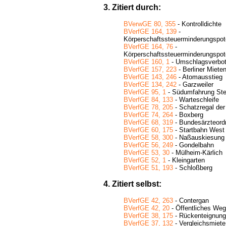
3. Zitiert durch:
BVerwGE 80, 355
- Kontrolldichte
BVerfGE 164, 139
-
Körperschaftssteuerminderungspote
BVerfGE 164, 76
-
Körperschaftssteuerminderungspote
BVerfGE 160, 1
- Umschlagsverbot
BVerfGE 157, 223
- Berliner Miete
BVerfGE 143, 246
- Atomausstieg
BVerfGE 134, 242
- Garzweiler
BVerfGE 95, 1
- Südumfahrung Ste
BVerfGE 84, 133
- Warteschleife
BVerfGE 78, 205
- Schatzregal der
BVerfGE 74, 264
- Boxberg
BVerfGE 68, 319
- Bundesärzteord
BVerfGE 60, 175
- Startbahn West
BVerfGE 58, 300
- Naßauskiesung
BVerfGE 56, 249
- Gondelbahn
BVerfGE 53, 30
- Mülheim-Kärlich
BVerfGE 52, 1
- Kleingarten
BVerfGE 51, 193
- Schloßberg
4. Zitiert selbst:
BVerfGE 42, 263
- Contergan
BVerfGE 42, 20
- Öffentliches We
BVerfGE 38, 175
- Rückenteignung
BVerfGE 37, 132
- Vergleichsmiete