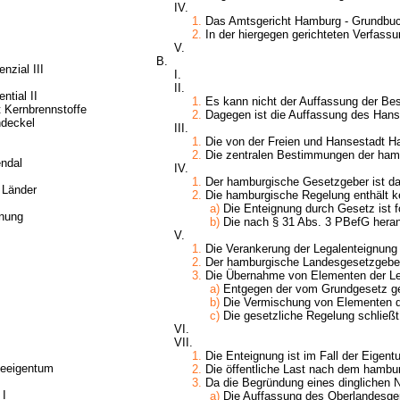
IV.
1.
Das Amtsgericht Hamburg - Grundbuch
2.
In der hiergegen gerichteten Verfass
V.
B.
nzial III
I.
II.
ntial II
1.
Es kann nicht der Auffassung der Besc
 Kernbrennstoffe
2.
Dagegen ist die Auffassung des Hanse
ndeckel
III.
1.
Die von der Freien und Hansestadt Ham
2.
Die zentralen Bestimmungen der hamb
ndal
IV.
1.
Der hamburgische Gesetzgeber ist d
 Länder
2.
Die hamburgische Regelung enthält ke
a)
Die Enteignung durch Gesetz ist f
nung
b)
Die nach § 31 Abs. 3 PBefG heranz
V.
1.
Die Verankerung der Legalenteignung 
2.
Der hamburgische Landesgesetzgeber, 
3.
Die Übernahme von Elementen der Lega
a)
Entgegen der vom Grundgesetz geo
b)
Die Vermischung von Elementen de
c)
Die gesetzliche Regelung schließt 
VI.
VII.
1.
Die Enteignung ist im Fall der Eigen
geeigentum
2.
Die öffentliche Last nach dem hambur
3.
Da die Begründung eines dinglichen N
 I
a)
Die Auffassung des Oberlandesgeri