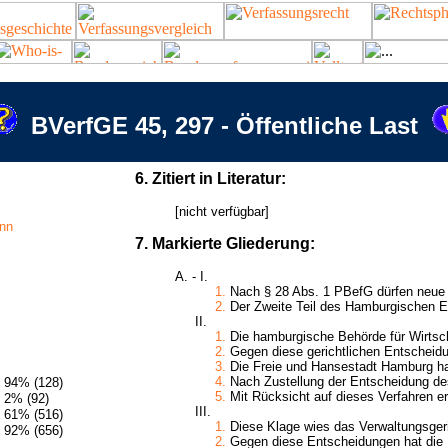
BVerfGE 45, 297 - Öffentliche Last
6. Zitiert in Literatur:
[nicht verfügbar]
ann
7. Markierte Gliederung:
A. - I.
1.
Nach § 28 Abs. 1 PBefG dürfen neue 
2.
Der Zweite Teil des Hamburgischen E
II.
1.
Die hamburgische Behörde für Wirtsch
2.
Gegen diese gerichtlichen Entscheidu
3.
Die Freie und Hansestadt Hamburg hat
4.
Nach Zustellung der Entscheidung des
94% (128)
5.
Mit Rücksicht auf dieses Verfahren 
2% (92)
III.
61% (516)
1.
Diese Klage wies das Verwaltungsgeric
92% (656)
2.
Gegen diese Entscheidungen hat die B