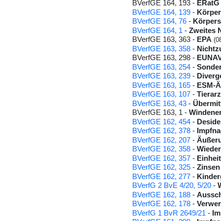
BVerfGE 164, 193 -
ERatG
BVerfGE 164, 139
-
Körper
BVerfGE 164, 76
-
Körpers
BVerfGE 164, 1
-
Zweites 
BVerfGE 163, 363 -
EPA
(0
BVerfGE 163, 358
-
Nichtz
BVerfGE 163, 298 -
EUNA
BVerfGE 163, 254
-
Sonder
BVerfGE 163, 239
-
Diverg
BVerfGE 163, 165
-
ESM-
BVerfGE 163, 107
-
Tierar
BVerfGE 163, 43
-
Übermit
BVerfGE 163, 1 -
Windener
BVerfGE 162, 454
-
Deside
BVerfGE 162, 378
-
Impfna
BVerfGE 162, 207
-
Äußeru
BVerfGE 162, 358
-
Wieder
BVerfGE 162, 357
-
Einheit
BVerfGE 162, 325
-
Zinsen
BVerfGE 162, 277
-
Kinder
BVerfG 2 BvE 4/20, 5/20
-
BVerfGE 162, 188
-
Aussch
BVerfGE 162, 178
-
Verwer
BVerfG 1 BvR 2649/21
-
Im