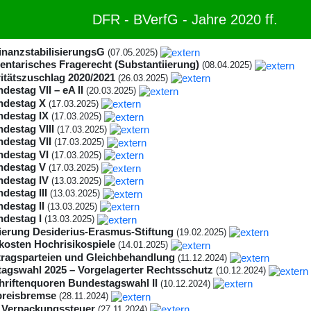
DFR - BVerfG - Jahre 2020 ff.
nanzstabilisierungsG
(07.05.2025)
entarisches Fragerecht (Substantiierung)
(08.04.2025)
ritätszuschlag 2020/2021
(26.03.2025)
destag VII – eA II
(20.03.2025)
ndestag X
(17.03.2025)
ndestag IX
(17.03.2025)
ndestag VIII
(17.03.2025)
ndestag VII
(17.03.2025)
ndestag VI
(17.03.2025)
ndestag V
(17.03.2025)
ndestag IV
(13.03.2025)
destag III
(13.03.2025)
ndestag II
(13.03.2025)
ndestag I
(13.03.2025)
ierung Desiderius-Erasmus-Stiftung
(19.02.2025)
ikosten Hochrisikospiele
(14.01.2025)
rtragsparteien und Gleichbehandlung
(11.12.2024)
agswahl 2025 – Vorgelagerter Rechtsschutz
(10.12.2024)
hriftenquoren Bundestagswahl II
(10.12.2024)
reisbremse
(28.11.2024)
 Verpackungssteuer
(27.11.2024)