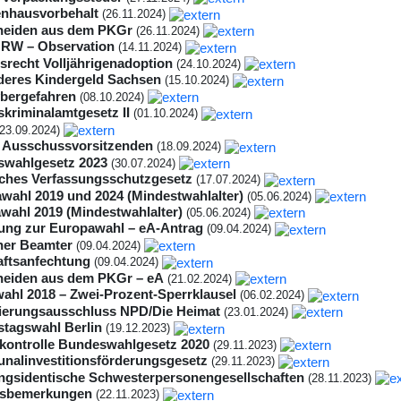
nhausvorbehalt
(26.11.2024)
heiden aus dem PKGr
(26.11.2024)
RW – Observation
(14.11.2024)
recht Volljährigenadoption
(24.10.2024)
eres Kindergeld Sachsen
(15.10.2024)
bergefahren
(08.10.2024)
kriminalamtgesetz II
(01.10.2024)
(23.09.2024)
 Ausschussvorsitzenden
(18.09.2024)
wahlgesetz 2023
(30.07.2024)
ches Verfassungsschutzgesetz
(17.07.2024)
wahl 2019 und 2024 (Mindestwahlalter)
(05.06.2024)
wahl 2019 (Mindestwahlalter)
(05.06.2024)
ung zur Europawahl – eA-Antrag
(09.04.2024)
cher Beamter
(09.04.2024)
aftsanfechtung
(09.04.2024)
eiden aus dem PKGr – eA
(21.02.2024)
wahl 2018 – Zwei-Prozent-Sperrklausel
(06.02.2024)
ierungsausschluss NPD/Die Heimat
(23.01.2024)
tagswahl Berlin
(19.12.2023)
ontrolle Bundeswahlgesetz 2020
(29.11.2023)
alinvestitionsförderungsgesetz
(29.11.2023)
ungsidentische Schwesterpersonengesellschaften
(28.11.2023)
isbemerkungen
(22.11.2023)