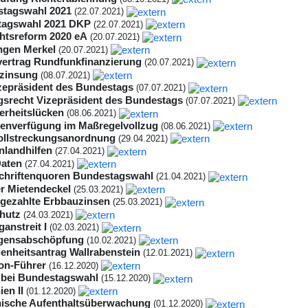
tagswahl 2021
(22.07.2021)
tagswahl 2021 DKP
(22.07.2021)
htsreform 2020 eA
(20.07.2021)
gen Merkel
(20.07.2021)
vertrag Rundfunkfinanzierung
(20.07.2021)
rzinsung
(08.07.2021)
zepräsident des Bundestags
(07.07.2021)
gsrecht Vizepräsident des Bundestags
(07.07.2021)
herheitslücken
(08.06.2021)
tenverfügung im Maßregelvollzug
(08.06.2021)
llstreckungsanordnung
(29.04.2021)
nlandhilfen
(27.04.2021)
aten
(27.04.2021)
chriftenquoren Bundestagswahl
(21.04.2021)
er Mietendeckel
(25.03.2021)
gezahlte Erbbauzinsen
(25.03.2021)
hutz
(24.03.2021)
anstreit I
(02.03.2021)
gensabschöpfung
(10.02.2021)
enheitsantrag Wallrabenstein
(12.01.2021)
on-Führer
(16.12.2020)
t bei Bundestagswahl
(15.12.2020)
en II
(01.12.2020)
nische Aufenthaltsüberwachung
(01.12.2020)