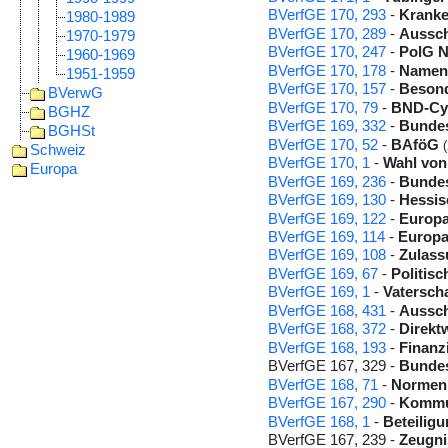
BVerfGE 170, 293
-
Kranke
1980-1989
BVerfGE 170, 289
-
Aussc
1970-1979
BVerfGE 170, 247
-
PolG N
1960-1969
BVerfGE 170, 178
-
Namens
1951-1959
BVerfGE 170, 157
-
Besond
BVerwG
BVerfGE 170, 79
-
BND-Cy
BGHZ
BVerfGE 169, 332
-
Bundes
BGHSt
BVerfGE 170, 52
-
BAföG
Schweiz
BVerfGE 170, 1
-
Wahl von
Europa
BVerfGE 169, 236
-
Bundes
BVerfGE 169, 130
-
Hessis
BVerfGE 169, 122
-
Europa
BVerfGE 169, 114
-
Europa
BVerfGE 169, 108
-
Zulass
BVerfGE 169, 67
-
Politis
BVerfGE 169, 1
-
Vatersch
BVerfGE 168, 431
-
Aussch
BVerfGE 168, 372
-
Direkt
BVerfGE 168, 193
-
Finanz
BVerfGE 167, 329 -
Bundes
BVerfGE 168, 71
-
Normenk
BVerfGE 167, 290
-
Kommun
BVerfGE 168, 1
-
Beteilig
BVerfGE 167, 239 -
Zeugn