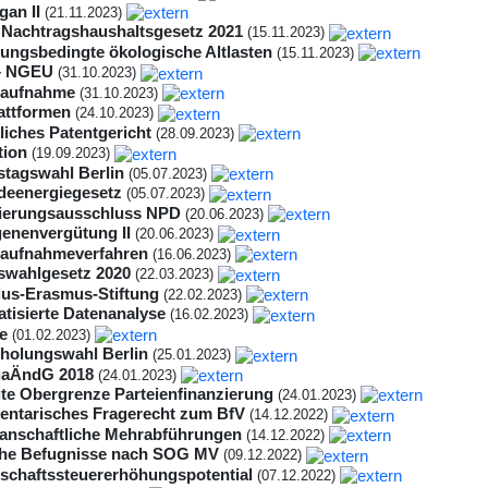
gan II
(21.11.2023)
 Nachtragshaushaltsgesetz 2021
(15.11.2023)
gungsbedingte ökologische Altlasten
(15.11.2023)
– NGEU
(31.10.2023)
raufnahme
(31.10.2023)
attformen
(24.10.2023)
liches Patentgericht
(28.09.2023)
tion
(19.09.2023)
tagswahl Berlin
(05.07.2023)
eenergiegesetz
(05.07.2023)
ierungsausschluss NPD
(20.06.2023)
enenvergütung II
(20.06.2023)
aufnahmeverfahren
(16.06.2023)
wahlgesetz 2020
(22.03.2023)
ius-Erasmus-Stiftung
(22.02.2023)
tisierte Datenanalyse
(16.02.2023)
e
(01.02.2023)
holungswahl Berlin
(25.01.2023)
uaÄndG 2018
(24.01.2023)
te Obergrenze Parteienfinanzierung
(24.01.2023)
entarisches Fragerecht zum BfV
(14.12.2022)
anschaftliche Mehrabführungen
(14.12.2022)
iche Befugnisse nach SOG MV
(09.12.2022)
schaftssteuererhöhungspotential
(07.12.2022)