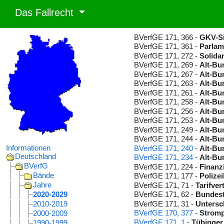
Das Fallrecht
BVerfGE 171, 366 -
GKV-Si
BVerfGE 171, 361 -
Parlam
BVerfGE 171, 272 -
Solida
BVerfGE 171, 269 -
Alt-Bun
BVerfGE 171, 267 -
Alt-Bu
BVerfGE 171, 263 -
Alt-Bu
BVerfGE 171, 261 -
Alt-Bu
BVerfGE 171, 258 -
Alt-Bu
BVerfGE 171, 256 -
Alt-Bu
BVerfGE 171, 253 -
Alt-Bu
BVerfGE 171, 249 -
Alt-Bu
BVerfGE 171, 244 -
Alt-Bun
Informationen
BVerfGE 171, 240
-
Alt-Bu
Deutschland
BVerfGE 171, 234
-
Alt-Bu
BVerfG
BVerfGE 171, 224 -
Finanz
Bände
BVerfGE 171, 177 -
Polize
Jahre
BVerfGE 171, 71 -
Tarifve
2020-2029
BVerfGE 171, 62 -
Bundest
BVerfGE 171, 31 -
Untersc
2010-2019
BVerfGE 170, 377
-
Stromp
2000-2009
BVerfGE 171, 1
-
Tübinger
1990-1999