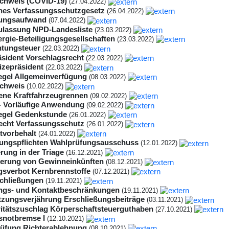
chweis (COVID-19)
(27.04.2022)
hes Verfassungsschutzgesetz
(26.04.2022)
hungsaufwand
(07.04.2022)
ulassung NPD-Landesliste
(23.03.2022)
rgie-Beteiligungsgesellschaften
(23.03.2022)
tungsteuer
(22.03.2022)
äsident Vorschlagsrecht
(22.03.2022)
izepräsident
(22.03.2022)
gel Allgemeinverfügung
(08.03.2022)
chweis
(10.02.2022)
ene Kraftfahrzeugrennen
(09.02.2022)
 Vorläufige Anwendung
(09.02.2022)
egel Gedenkstunde
(26.01.2022)
echt Verfassungsschutz
(26.01.2022)
ztvorbehalt
(24.01.2022)
lungspflichten Wahlprüfungsausschuss
(12.01.2022)
rung in der Triage
(16.12.2021)
gierung von Gewinneinkünften
(08.12.2021)
sverbot Kernbrennstoffe
(07.12.2021)
chließungen
(19.11.2021)
gs- und Kontaktbeschränkungen
(19.11.2021)
tzungsverjährung Erschließungsbeiträge
(03.11.2021)
ritätszuschlag Körperschaftsteuerguthaben
(27.10.2021)
notbremse I
(12.10.2021)
üfung Richterablehnung
(08.10.2021)