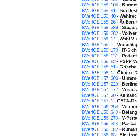
BVerfGE 159, 105
-
Bundes
BVerfGE 159, 91
-
Bundes
BVerfGE 159, 40
-
Wahlrec
BVerfGE 159, 26
-
Äußerun
BVerfGE 158, 389
-
Staats
BVerfGE 158, 282
-
Vollve
BVerfGE 159, 14
-
Wahl Vi
BVerfGE 159, 1
-
Vorschla
BVerfGE 158, 170
-
IT-Sic
BVerfGE 158, 131
-
Patien
BVerfGE 158, 89
-
PSPP Vo
BVerfGE 158, 51
-
Grieche
BVerfGE 158, 1
-
Ökotox-D
BVerfGE 157, 300
-
Unters
BVerfGE 157, 223
-
Berlin
BVerfGE 157, 177
-
Voraus
BVerfGE 157, 30
-
Klimasc
BVerfGE 157, 1
-
CETA-Org
BVerfGE 156, 354
-
Vermö
BVerfGE 156, 340
-
Befang
BVerfGE 156, 270
-
V-Pers
BVerfGE 156, 224
-
Paritä
BVerfGE 156, 182
-
Rumäni
BVerfGE 156, 63
-
Elektro