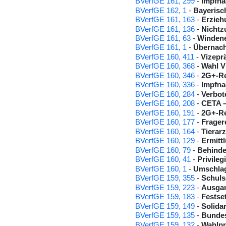
BVerfGE 161, 299
-
Impfna
BVerfGE 162, 1
-
Bayerisc
BVerfGE 161, 163
-
Erzie
BVerfGE 161, 136
-
Nichtz
BVerfGE 161, 63
-
Windene
BVerfGE 161, 1
-
Übernach
BVerfGE 160, 411
-
Vizepr
BVerfGE 160, 368
-
Wahl V
BVerfGE 160, 346
-
2G+-Re
BVerfGE 160, 336
-
Impfna
BVerfGE 160, 284
-
Verbot
BVerfGE 160, 208
-
CETA –
BVerfGE 160, 191
-
2G+-R
BVerfGE 160, 177
-
Frager
BVerfGE 160, 164
-
Tierar
BVerfGE 160, 129
-
Ermitt
BVerfGE 160, 79
-
Behinde
BVerfGE 160, 41
-
Privile
BVerfGE 160, 1
-
Umschlag
BVerfGE 159, 355
-
Schuls
BVerfGE 159, 223
-
Ausgan
BVerfGE 159, 183
-
Festse
BVerfGE 159, 149
-
Solida
BVerfGE 159, 135
-
Bundes
BVerfGE 159, 132
-
Wahlpr