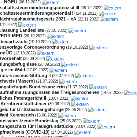
 – NGEU
(06.12.2022)
schaftssteuerminderungspotenzial III
(06.12.2022)
chaftssteuerminderungspotential II
(24.11.2022)
Nachtragshaushaltsgesetz 2021 – eA
(22.11.2022)
8.11.2022)
ulassung Landesliste
(27.10.2022)
VFOR MED
(26.10.2022)
bedarfsstufe
(19.10.2022)
enzvorlage Coronaverordnung
(19.10.2022)
ÄndÜG
(13.10.2022)
ztvorbehalt
(29.09.2022)
tlungsbefugnisse
(28.09.2022)
gie im Wald
(27.09.2022)
rius-Erasmus-Stiftung II
(28.07.2022)
chweis (Masern)
(21.07.2022)
ngsbefugnis Bundeskanzlerin
(21.07.2022)
aufnahme zuungunsten des Freigesprochenen
(14.07.2022)
liches Patentgericht II
(13.07.2022)
 Kernbrennstoffsteuer
(30.06.2022)
geld für Drittstaatsangehörige
(28.06.2022)
Wahl Kemmerich
(15.06.2022)
ussvorsitzende Bundestag
(25.05.2022)
tungsschutz für Hausgrundstücke
(28.04.2022)
pfnachweis (COVID-19)
(27.04.2022)