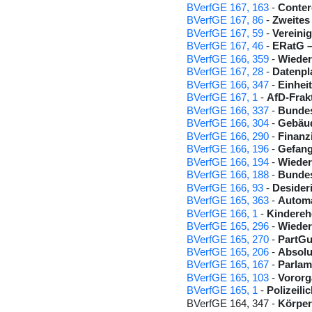
BVerfGE 167, 163
-
Conter
BVerfGE 167, 86
-
Zweites
BVerfGE 167, 59
-
Vereini
BVerfGE 167, 46
-
ERatG 
BVerfGE 166, 359
-
Wiede
BVerfGE 167, 28
-
Datenpl
BVerfGE 166, 347
-
Einheit
BVerfGE 167, 1
-
AfD-Frak
BVerfGE 166, 337
-
Bundes
BVerfGE 166, 304
-
Gebäud
BVerfGE 166, 290
-
Finanz
BVerfGE 166, 196
-
Gefang
BVerfGE 166, 194
-
Wieder
BVerfGE 166, 188
-
Bundes
BVerfGE 166, 93
-
Desider
BVerfGE 165, 363
-
Automa
BVerfGE 166, 1
-
Kindereh
BVerfGE 165, 296
-
Wieder
BVerfGE 165, 270
-
PartG
BVerfGE 165, 206
-
Absolu
BVerfGE 165, 167
-
Parlam
BVerfGE 165, 103
-
Vororg
BVerfGE 165, 1
-
Polizeil
BVerfGE 164, 347 -
Körper