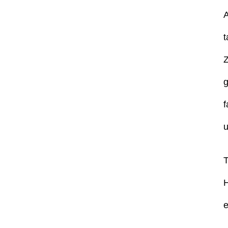
A
t
Z
g
f
u
T
H
e