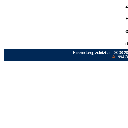
z
B
e
d
Bearbeitung, zuletzt am 08.08.2
©
1994-2