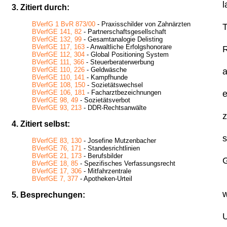
l
3. Zitiert durch:
BVerfG 1 BvR 873/00
- Praxisschilder von Zahnärzten
T
BVerfGE 141, 82
- Partnerschaftsgesellschaft
BVerfGE 132, 99
- Gesamtanalogie Delisting
BVerfGE 117, 163
- Anwaltliche Erfolgshonorare
R
BVerfGE 112, 304
- Global Positioning System
BVerfGE 111, 366
- Steuerberaterwerbung
BVerfGE 110, 226
- Geldwäsche
a
BVerfGE 110, 141
- Kampfhunde
BVerfGE 108, 150
- Sozietätswechsel
e
BVerfGE 106, 181
- Facharztbezeichnungen
BVerfGE 98, 49
- Sozietätsverbot
BVerfGE 93, 213
- DDR-Rechtsanwälte
z
4. Zitiert selbst:
s
BVerfGE 83, 130
- Josefine Mutzenbacher
BVerfGE 76, 171
- Standesrichtlinien
BVerfGE 21, 173
- Berufsbilder
G
BVerfGE 18, 85
- Spezifisches Verfassungsrecht
BVerfGE 17, 306
- Mitfahrzentrale
BVerfGE 7, 377
- Apotheken-Urteil
w
5. Besprechungen:
U