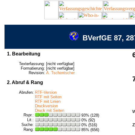
BVerfGE 87, 28
1. Bearbeitung
Texterfassung:
[nicht verfügbar]
Formatierung:
[nicht verfügbar]
Revision:
A. Tschentscher
2. Abruf & Rang
Abrufen:
RTF-Version
RTF mit Seiten
RTF mit Linien
Druckversion
w
Druck mit Seiten
Rspr.:
93% (128)
Lit.:
0% (92)
z
Suche:
0% (516)
Rang:
85% (656)