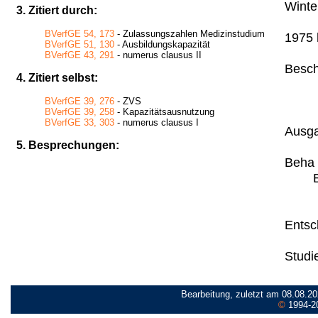
Winte
3. Zitiert durch:
BVerfGE 54, 173
- Zulassungszahlen Medizinstudium
1975 h
BVerfGE 51, 130
- Ausbildungskapazität
BVerfGE 43, 291
- numerus clausus II
Besch
4. Zitiert selbst:
BVerfGE 39, 276
- ZVS
BVerfGE 39, 258
- Kapazitätsausnutzung
BVerfGE 33, 303
- numerus clausus I
Ausga
5. Besprechungen:
Beha .
Entsch
Studi
Bearbeitung, zuletzt am 08.08.20
©
1994-2