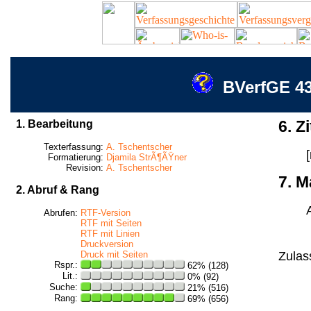
BVerfGE 43
1. Bearbeitung
6. Zi
Texterfassung:
A. Tschentscher
Formatierung:
Djamila StrÃ¶ÃŸner
Revision:
A. Tschentscher
7. M
2. Abruf & Rang
Abrufen:
RTF-Version
RTF mit Seiten
RTF mit Linien
Druckversion
Zulas
Druck mit Seiten
Rspr.:
62% (128)
Lit.:
0% (92)
Suche:
21% (516)
Rang:
69% (656)