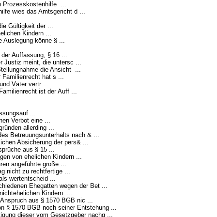
 Prozesskostenhilfe ...
lfe wies das Amtsgericht d ...
 Gültigkeit der ...
lichen Kindern ...
 Auslegung könne § ...
der Auffassung, § 16 ...
Justiz meint, die untersc ...
tellungnahme die Ansicht ...
Familienrecht hat s ...
nd Väter vertr ...
milienrecht ist der Auff ...
ssungsauf ...
en Verbot eine ...
ünden allerding ...
es Betreuungsunterhalts nach & ...
lichen Absicherung der pers& ...
prüche aus § 15 ...
en von ehelichen Kindern ...
en angeführte große ...
 nicht zu rechtfertige ...
ls wertentscheid ...
chiedenen Ehegatten wegen der Bet ...
nichtehelichen Kindern ...
r Anspruch aus § 1570 BGB nic ...
n § 1570 BGB noch seiner Entstehung ...
igung dieser vom Gesetzgeber nachg ...