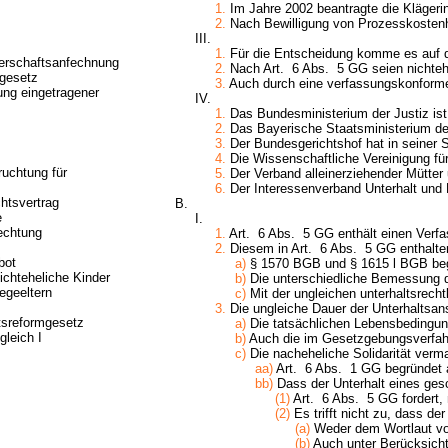
1.
Im Jahre 2002 beantragte die Klägerin
2.
Nach Bewilligung von Prozesskostenhi
III.
1.
Für die Entscheidung komme es auf die
terschaftsanfechnung
2.
Nach Art. 6 Abs. 5 GG seien nichtehe
sgesetz
3.
Auch durch eine verfassungskonforme
ung eingetragener
IV.
1.
Das Bundesministerium der Justiz ist 
2.
Das Bayerische Staatsministerium der 
3.
Der Bundesgerichtshof hat in seiner S
4.
Die Wissenschaftliche Vereinigung für 
ruchtung für
5.
Der Verband alleinerziehender Mütter u
6.
Der Interessenverband Unterhalt und Fa
chtsvertrag
B.
e
I.
echtung
1.
Art. 6 Abs. 5 GG enthält einen Verfa
2.
Diesem in Art. 6 Abs. 5 GG enthalten
bot
a)
§ 1570 BGB und § 1615 l BGB begr
ichteheliche Kinder
b)
Die unterschiedliche Bemessung d
egeeltern
c)
Mit der ungleichen unterhaltsrecht
3.
Die ungleiche Dauer der Unterhaltsans
tsreformgesetz
a)
Die tatsächlichen Lebensbedingung
leich I
b)
Auch die im Gesetzgebungsverfahr
c)
Die nacheheliche Solidarität vermag
aa)
Art. 6 Abs. 1 GG begründet a
bb)
Dass der Unterhalt eines ges
(1)
Art. 6 Abs. 5 GG fordert, 
(2)
Es trifft nicht zu, dass de
(a)
Weder dem Wortlaut vo
(b)
Auch unter Berücksicht