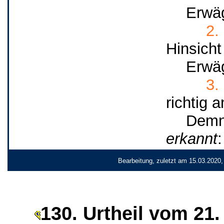
Erwä
2.
Hinsicht
Erwä
3.
richtig a
Demn
erkannt
:
Bearbeitung, zuletzt am 15.03.2020,
130. Urtheil vom 21