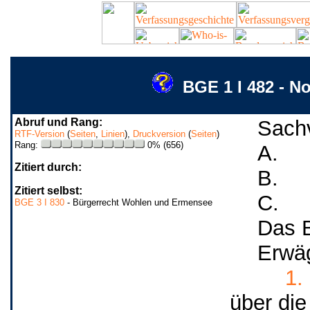
BGE 1 I 482 - N
Abruf und Rang:
Sachv
RTF-Version
(
Seiten
,
Linien
),
Druckversion
(
Seiten
)
Rang:
0% (656)
A.
Zitiert durch:
B.
Zitiert selbst:
C.
BGE 3 I 830
- Bürgerrecht Wohlen und Ermensee
Das B
Erwä
1.
über die