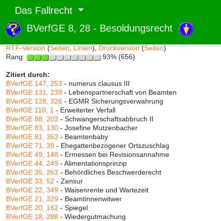
Das Fallrecht
BVerfGE 8, 28 - Besoldungsrecht
Abruf und Rang:
RTF-Version
(
Seiten
,
Linien
),
Druckversion
(
Seiten
)
Rang:
93% (656)
Zitiert durch:
BVerfGE 147, 253
- numerus clausus III
BVerfGE 131, 239
- Lebenspartnerschaft von Beamten
BVerfGE 128, 326
- EGMR Sicherungsverwahrung
BVerfGE 110, 1
- Erweiterter Verfall
BVerfGE 88, 203
- Schwangerschaftsabbruch II
BVerfGE 83, 130
- Josefine Mutzenbacher
BVerfGE 81, 363
- Beamtenbaby
BVerfGE 71, 39
- Ehegattenbezogener Ortszuschlag
BVerfGE 49, 148
- Ermessen bei Revisionsannahme
BVerfGE 44, 249
- Alimentationsprinzip
BVerfGE 35, 263
- Behördliches Beschwerderecht
BVerfGE 33, 52
- Zensur
BVerfGE 22, 349
- Waisenrente und Wartezeit
BVerfGE 21, 329
- Beamtinnenwitwer
BVerfGE 20, 162
- Spiegel
BVerfGE 18, 288
- Wiedergutmachung