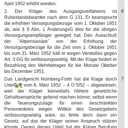
April 1952 erhöht worden.
2. Der Kläger des Ausgangsverfahrens ist
6
Ruhestandsbeamter nach dem G 131. Er beansprucht
die erhöhten Versorgungsbezüge vom 1. Oktober 1951
ab, wie § 6 Abs. 1 ÄnderungsG dies für die übrigen
Versorgungsempfänger geregelt hat. Den Ausschluß
der "Altpensionäre" von der Erhöhung der
Versorgungsbezüge für die Zeit vom 1. Oktober 1951
bis zum 31. März 1952 hält er wegen Verstoßes gegen
Art. 3 GG für verfassungswidrig. Mit der Klage fordert er
Bezahlung des Mehrbetrages für die Monate Oktober
bis Dezember 1951.
Das Landgericht Nürnberg-Fürth hat die Klage durch
7
Urteil
vom 6. März 1952 -- 4 O 5/52 -- abgewiesen,
weil der Kläger keinesfalls höhere gesetzliche
Gehaltsansprüche geltend machen könne; selbst wenn
die Teuerungszulage für einen beschränkten
Personenkreis wegen Willkür des Gesetzgebers
verfassungswidrig wäre, so fehle doch dann ein
Gesetz, auf das der Kläger seinen Anspruch stützen
könnte. Gegen dieses Urteil hat der Kläger Berufung