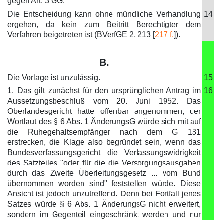
gegen Art. 3 GG.
Die Entscheidung kann ohne mündliche Verhandlung
14
ergehen, da kein zum Beitritt Berechtigter dem
Verfahren beigetreten ist (BVerfGE 2, 213 [
217 f.
]).
B.
Die Vorlage ist unzulässig.
15
1. Das gilt zunächst für den ursprünglichen Antrag im
16
Aussetzungsbeschluß vom 20. Juni 1952. Das
Oberlandesgericht hatte offenbar angenommen, der
Wortlaut des § 6 Abs. 1 ÄnderungsG würde sich mit auf
die Ruhegehaltsempfänger nach dem G 131
erstrecken, die Klage also begründet sein, wenn das
Bundesverfassungsgericht die Verfassungswidrigkeit
des Satzteiles "oder für die die Versorgungsausgaben
durch das Zweite Überleitungsgesetz ... vom Bund
übernommen worden sind" feststellen würde. Diese
Ansicht ist jedoch unzutreffend. Denn bei Fortfall jenes
Satzes würde § 6 Abs. 1 ÄnderungsG nicht erweitert,
sondern im Gegenteil eingeschränkt werden und nur