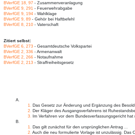
BVerfGE 18, 97
- Zusammenveranlagung
BVerfGE 9, 291
- Feuerwehrabgabe
BVerfGE 9, 194
- Wahlklage
BVerfGE 9, 89
- Gehör bei Haftbefehl
BVerfGE 8, 210
- Vaterschaft
Zitiert selbst:
BVerfGE 6, 273
- Gesamtdeutsche Volkspartei
BVerfGE 2, 336
- Armenanwalt
BVerfGE 2, 266
- Notaufnahme
BVerfGE 2, 213
- Straffreiheitsgesetz
A.
1.
Das Gesetz zur Änderung und Ergänzung des Besoldu
2.
Der Kläger des Ausgangsverfahrens ist Ruhestandsbe
3.
Im Verfahren vor dem Bundesverfassungsgericht hat n
B.
1.
Das gilt zunächst für den ursprünglichen Antrag ...
2.
Auch die neu formulierte Vorlage ist unzulässig. Das O