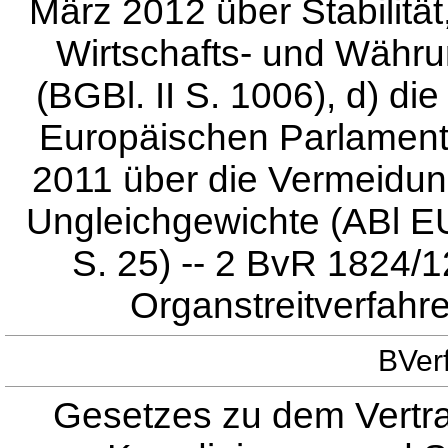
März 2012 über Stabilitä
Wirtschafts- und Währ
(BGBl. II S. 1006), d) d
Europäischen Parlamen
2011 über die Vermeidu
Ungleichgewichte (ABl E
S. 25) -- 2 BvR 1824/12
Organstreitverfahren
BVer
Gesetzes zu dem Vertra