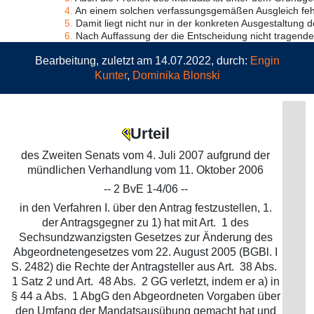
4.
An einem solchen verfassungsgemäßen Ausgleich fehlt
5.
Damit liegt nicht nur in der konkreten Ausgestaltung de
6.
Nach Auffassung der die Entscheidung nicht tragenden
Bearbeitung, zuletzt am 14.07.2022, durch:
Engin
Kunter
,
Dominika Blonski
Urteil
des Zweiten Senats vom 4. Juli 2007 aufgrund der
mündlichen Verhandlung vom 11. Oktober 2006
-- 2 BvE 1-4/06 --
in den Verfahren I. über den Antrag festzustellen, 1.
der Antragsgegner zu 1) hat mit Art. 1 des
Sechsundzwanzigsten Gesetzes zur Änderung des
Abgeordnetengesetzes vom 22. August 2005 (BGBl. I
S. 2482) die Rechte der Antragsteller aus Art. 38 Abs.
1 Satz 2 und Art. 48 Abs. 2 GG verletzt, indem er a) in
§ 44 a Abs. 1 AbgG den Abgeordneten Vorgaben über
den Umfang der Mandatsausübung gemacht hat und