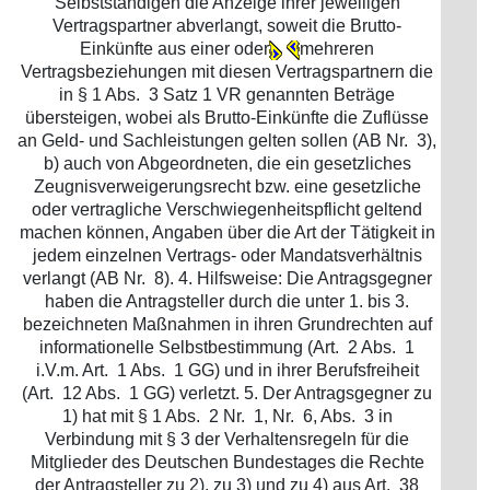
Selbstständigen die Anzeige ihrer jeweiligen
Vertragspartner abverlangt, soweit die Brutto-
Einkünfte aus einer oder
mehreren
Vertragsbeziehungen mit diesen Vertragspartnern die
in § 1 Abs. 3 Satz 1 VR genannten Beträge
übersteigen, wobei als Brutto-Einkünfte die Zuflüsse
an Geld- und Sachleistungen gelten sollen (AB Nr. 3),
b) auch von Abgeordneten, die ein gesetzliches
Zeugnisverweigerungsrecht bzw. eine gesetzliche
oder vertragliche Verschwiegenheitspflicht geltend
machen können, Angaben über die Art der Tätigkeit in
jedem einzelnen Vertrags- oder Mandatsverhältnis
verlangt (AB Nr. 8). 4. Hilfsweise: Die Antragsgegner
haben die Antragsteller durch die unter 1. bis 3.
bezeichneten Maßnahmen in ihren Grundrechten auf
informationelle Selbstbestimmung (Art. 2 Abs. 1
i.V.m. Art. 1 Abs. 1 GG) und in ihrer Berufsfreiheit
(Art. 12 Abs. 1 GG) verletzt. 5. Der Antragsgegner zu
1) hat mit § 1 Abs. 2 Nr. 1, Nr. 6, Abs. 3 in
Verbindung mit § 3 der Verhaltensregeln für die
Mitglieder des Deutschen Bundestages die Rechte
der Antragsteller zu 2), zu 3) und zu 4) aus Art. 38