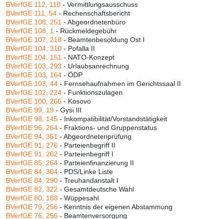
BVerfGE 112, 118
- Vermittlungsausschuss
BVerfGE 111, 54
- Rechenschaftsbericht
BVerfGE 108, 251
- Abgeordnetenbüro
BVerfGE 108, 1
- Rückmeldegebühr
BVerfGE 107, 218
- Beamtenbesoldung Ost I
BVerfGE 104, 310
- Pofalla II
BVerfGE 104, 151
- NATO-Konzept
BVerfGE 103, 293
- Urlaubsanrechnung
BVerfGE 103, 164
- ÖDP
BVerfGE 103, 44
- Fernsehaufnahmen im Gerichtssaal II
BVerfGE 102, 224
- Funktionszulagen
BVerfGE 100, 266
- Kosovo
BVerfGE 99, 19
- Gysi III
BVerfGE 98, 145
- Inkompatibilität/Vorstandstätigkeit
BVerfGE 96, 264
- Fraktions- und Gruppenstatus
BVerfGE 94, 351
- Abgeordnetenprüfung
BVerfGE 91, 276
- Parteienbegriff II
BVerfGE 91, 262
- Parteienbegriff I
BVerfGE 85, 264
- Parteienfinanzierung II
BVerfGE 84, 304
- PDS/Linke Liste
BVerfGE 84, 290
- Treuhandanstalt I
BVerfGE 82, 322
- Gesamtdeutsche Wahl
BVerfGE 80, 188
- Wüppesahl
BVerfGE 79, 256
- Kenntnis der eigenen Abstammung
BVerfGE 76, 256
- Beamtenversorgung