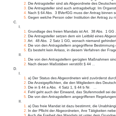
2.
Die Antragsteller sind als Abgeordnete des Deutschen
3.
Die Antragsteller sind auch antragsbefugt. Im Organstr
4.
Nach § 64 Abs. 3 BVerfGG muss der Antrag binnen se
5.
Gegen welche Person oder Institution der Antrag zu rich
C.
I.
1.
Grundlage des freien Mandats ist Art. 38 Abs. 1 GG .
2.
Die Antragsteller setzen dem ein Leitbild eines Abgeor
3.
Art. 48 Abs. 2 Satz 1 GG, wonach niemand gehindert 
4.
Die von den Antragstellern angegriffene Bestimmung 
5.
Es besteht kein Anlass, in diesem Verfahren der Frag
II.
1.
Die von den Antragstellern gerügten Maßnahmen sind
2.
Nach diesen Maßstäben verstößt § 44 ...
D.
I.
1.
a) Der Status des Abgeordneten wird zuvörderst durch
2.
Die Anzeigepflichten, die den Mitgliedern des Deutsch
3.
Die in § 44 a Abs. 4 Satz 1, § 44 b Nr. ...
4.
Fehl geht auch der Einwand, das Stufenmodell sei des
5.
Die von den Antragstellern angegriffenen Regelungen z
II.
1.
a) Das freie Mandat ist dazu bestimmt, die Unabhängig
2.
In der Pflicht der Abgeordneten, ihre Tätigkeiten neben
3.
Auch die Freiheit des Mandats ist unter dem Grundges