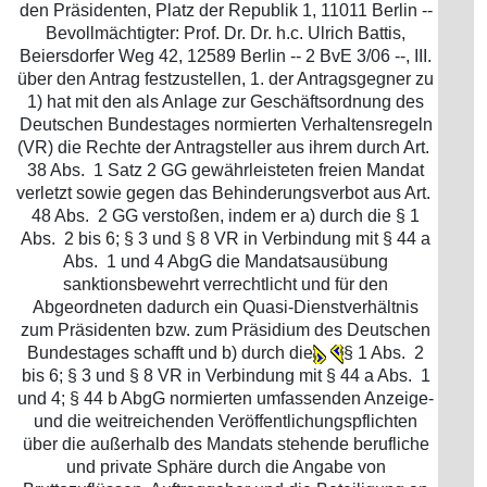
den Präsidenten, Platz der Republik 1, 11011 Berlin --
Bevollmächtigter: Prof. Dr. Dr. h.c. Ulrich Battis,
Beiersdorfer Weg 42, 12589 Berlin -- 2 BvE 3/06 --, III.
über den Antrag festzustellen, 1. der Antragsgegner zu
1) hat mit den als Anlage zur Geschäftsordnung des
Deutschen Bundestages normierten Verhaltensregeln
(VR) die Rechte der Antragsteller aus ihrem durch Art.
38 Abs. 1 Satz 2 GG gewährleisteten freien Mandat
verletzt sowie gegen das Behinderungsverbot aus Art.
48 Abs. 2 GG verstoßen, indem er a) durch die § 1
Abs. 2 bis 6; § 3 und § 8 VR in Verbindung mit § 44 a
Abs. 1 und 4 AbgG die Mandatsausübung
sanktionsbewehrt verrechtlicht und für den
Abgeordneten dadurch ein Quasi-Dienstverhältnis
zum Präsidenten bzw. zum Präsidium des Deutschen
Bundestages schafft und b) durch die
§ 1 Abs. 2
bis 6; § 3 und § 8 VR in Verbindung mit § 44 a Abs. 1
und 4; § 44 b AbgG normierten umfassenden Anzeige-
und die weitreichenden Veröffentlichungspflichten
über die außerhalb des Mandats stehende berufliche
und private Sphäre durch die Angabe von