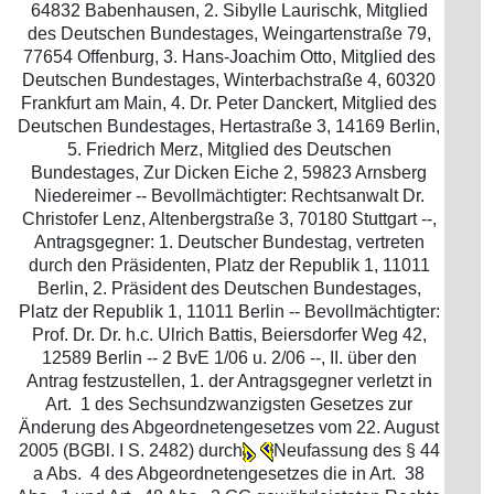
64832 Babenhausen, 2. Sibylle Laurischk, Mitglied
des Deutschen Bundestages, Weingartenstraße 79,
77654 Offenburg, 3. Hans-Joachim Otto, Mitglied des
Deutschen Bundestages, Winterbachstraße 4, 60320
Frankfurt am Main, 4. Dr. Peter Danckert, Mitglied des
Deutschen Bundestages, Hertastraße 3, 14169 Berlin,
5. Friedrich Merz, Mitglied des Deutschen
Bundestages, Zur Dicken Eiche 2, 59823 Arnsberg
Niedereimer -- Bevollmächtigter: Rechtsanwalt Dr.
Christofer Lenz, Altenbergstraße 3, 70180 Stuttgart --,
Antragsgegner: 1. Deutscher Bundestag, vertreten
durch den Präsidenten, Platz der Republik 1, 11011
Berlin, 2. Präsident des Deutschen Bundestages,
Platz der Republik 1, 11011 Berlin -- Bevollmächtigter:
Prof. Dr. Dr. h.c. Ulrich Battis, Beiersdorfer Weg 42,
12589 Berlin -- 2 BvE 1/06 u. 2/06 --, II. über den
Antrag festzustellen, 1. der Antragsgegner verletzt in
Art. 1 des Sechsundzwanzigsten Gesetzes zur
Änderung des Abgeordnetengesetzes vom 22. August
2005 (BGBl. I S. 2482) durch
Neufassung des § 44
a Abs. 4 des Abgeordnetengesetzes die in Art. 38