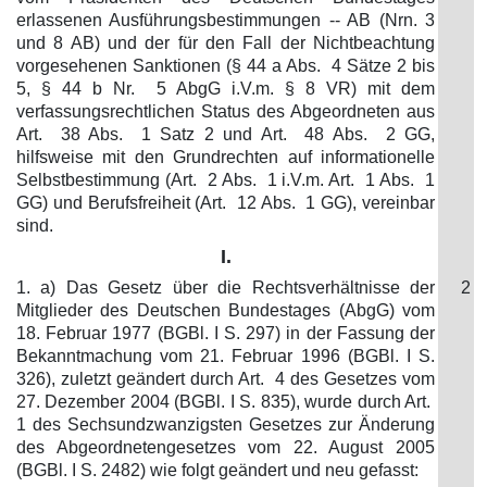
erlassenen Ausführungsbestimmungen -- AB (Nrn. 3
und 8 AB) und der für den Fall der Nichtbeachtung
vorgesehenen Sanktionen (§ 44 a Abs. 4 Sätze 2 bis
5, § 44 b Nr. 5 AbgG i.V.m. § 8 VR) mit dem
verfassungsrechtlichen Status des Abgeordneten aus
Art. 38 Abs. 1 Satz 2 und Art. 48 Abs. 2 GG,
hilfsweise mit den Grundrechten auf informationelle
Selbstbestimmung (Art. 2 Abs. 1 i.V.m. Art. 1 Abs. 1
GG) und Berufsfreiheit (Art. 12 Abs. 1 GG), vereinbar
sind.
I.
1. a) Das Gesetz über die Rechtsverhältnisse der
2
Mitglieder des Deutschen Bundestages (AbgG) vom
18. Februar 1977 (BGBl. I S. 297) in der Fassung der
Bekanntmachung vom 21. Februar 1996 (BGBl. I S.
326), zuletzt geändert durch Art. 4 des Gesetzes vom
27. Dezember 2004 (BGBl. I S. 835), wurde durch Art.
1 des Sechsundzwanzigsten Gesetzes zur Änderung
des Abgeordnetengesetzes vom 22. August 2005
(BGBl. I S. 2482) wie folgt geändert und neu gefasst: