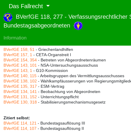
Das Fallrecht
BVerfGE 118, 277 - Verfassungsrechtlicher 
Abruf und Rang:
Bundestagsabgeordneten
RTF-Version
(
Seiten
,
Linien
),
Druckversion
(
Seiten
)
Rang:
99% (656)
Information
Zitiert durch:
BVerfGE 158, 51
- Griechenlandhilfen
BVerfGE 157, 1
- CETA-Organstreit I
BVerfGE 154, 354
- Betreten von Abgeordnetenräumen
BVerfGE 143, 101
- NSA-Untersuchungsausschuss
BVerfGE 143, 1
- G10-Kommission
BVerfGE 140, 115
- Arbeitsgruppen des Vermittlungsausschusses
BVerfGE 138, 102
- Wahlkampfäusserungen von Regierungsmitglied
BVerfGE 135, 317
- ESM-Vertrag
BVerfGE 134, 141
- Beobachtung von Abgeordneten
BVerfGE 131, 152
- Unterrichtungspflicht
BVerfGE 130, 318
- Stabilisierungsmechanismusgesetz
Zitiert selbst:
BVerfGE 114, 121
- Bundestagsauflösung III
BVerfGE 114, 107
- Bundestagsauflösung II