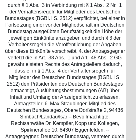
durch § 1 Abs. 3 in Verbindung mit § 1 Abs. 2 Nr. 1
der Verhaltensregeln für Mitglieder des Deutschen
Bundestages (BGBl. I S. 2512) verpflichtet, bei einer in
Fortsetzung einer vor der Mitgliedschaft im Deutschen
Bundestag ausgeübten Berufstätigkeit die Höhe der
jeweiligen Einkünfte anzugeben und durch § 3 der
Verhaltensregeln die Veröffentlichung der Angaben
über diese Einkünfte vorschreibt, 4. der Antragsgegner
verletzt die in Art. 38 Abs. 1 und Art. 48 Abs. 2 GG
gewährleisteten Rechte des Antragstellers dadurch,
dass er in § 1 Abs. 4 der Verhaltensregeln für
Mitglieder des Deutschen Bundestages (BGBl. I S.
2512) den Präsidenten des Deutschen Bundestages
ermächtigt, Ausführungsbestimmungen (AB) über
Inhalt und Umfang der Anzeigepflicht zu erlassen.
Antragsteller: 6. Max Straubinger, Mitglied des
Deutschen Bundestages, Obere Dorfstraße 2, 94436
Simbach/Landau/Isar -- Bevollmächtigte:
Rechtsanwälte Dr. Kempfler, Kopp und Kollegen,
Spirknerallee 10, 84307 Eggenfelden, --
Antragsgegner: Deutscher Bundestag, vertreten durch