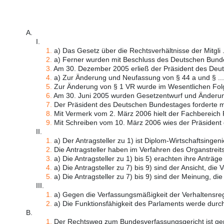
A.
I.
1.
a) Das Gesetz über die Rechtsverhältnisse der Mitgli .
2.
a) Ferner wurden mit Beschluss des Deutschen Bunde
3.
Am 30. Dezember 2005 erließ der Präsident des Deuts
4.
a) Zur Änderung und Neufassung von § 44 a und § ...
5.
Zur Änderung von § 1 VR wurde im Wesentlichen Folg
6.
Am 30. Juni 2005 wurden Gesetzentwurf und Änderung
7.
Der Präsident des Deutschen Bundestages forderte mit
8.
Mit Vermerk vom 2. März 2006 hielt der Fachbereich P
9.
Mit Schreiben vom 10. März 2006 wies der Präsident d
II.
1.
a) Der Antragsteller zu 1) ist Diplom-Wirtschaftsingeni
2.
Die Antragsteller haben im Verfahren des Organstreits
3.
a) Die Antragsteller zu 1) bis 5) erachten ihre Anträge f
4.
a) Die Antragsteller zu 7) bis 9) sind der Ansicht, die Ve
5.
a) Die Antragsteller zu 7) bis 9) sind der Meinung, die 
III.
1.
a) Gegen die Verfassungsmäßigkeit der Verhaltensreg
2.
a) Die Funktionsfähigkeit des Parlaments werde durch
B.
1.
Der Rechtsweg zum Bundesverfassungsgericht ist ge