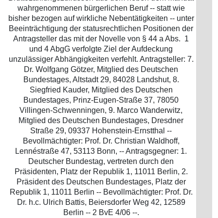
wahrgenommenen bürgerlichen Beruf -- statt wie
bisher bezogen auf wirkliche Nebentätigkeiten -- unter
Beeinträchtigung der statusrechtlichen Positionen der
Antragsteller das mit der Novelle von § 44 a Abs. 1
und 4 AbgG verfolgte Ziel der Aufdeckung
unzulässiger Abhängigkeiten verfehlt. Antragsteller: 7.
Dr. Wolfgang Götzer, Mitglied des Deutschen
Bundestages, Altstadt 29, 84028 Landshut, 8.
Siegfried Kauder, Mitglied des Deutschen
Bundestages, Prinz-Eugen-Straße 37, 78050
Villingen-Schwenningen, 9. Marco Wanderwitz,
Mitglied des Deutschen Bundestages, Dresdner
Straße 29, 09337 Hohenstein-Ernstthal --
Bevollmächtigter: Prof. Dr. Christian Waldhoff,
Lennéstraße 47, 53113 Bonn, -- Antragsgegner: 1.
Deutscher Bundestag, vertreten durch den
Präsidenten, Platz der Republik 1, 11011 Berlin, 2.
Präsident des Deutschen Bundestages, Platz der
Republik 1, 11011 Berlin -- Bevollmächtigter: Prof. Dr.
Dr. h.c. Ulrich Battis, Beiersdorfer Weg 42, 12589
Berlin -- 2 BvE 4/06 --.