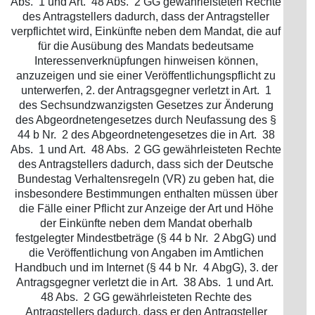
Abs. 1 und Art. 48 Abs. 2 GG gewährleisteten Rechte
des Antragstellers dadurch, dass der Antragsteller
verpflichtet wird, Einkünfte neben dem Mandat, die auf
für die Ausübung des Mandats bedeutsame
Interessenverknüpfungen hinweisen können,
anzuzeigen und sie einer Veröffentlichungspflicht zu
unterwerfen, 2. der Antragsgegner verletzt in Art. 1
des Sechsundzwanzigsten Gesetzes zur Änderung
des Abgeordnetengesetzes durch Neufassung des §
44 b Nr. 2 des Abgeordnetengesetzes die in Art. 38
Abs. 1 und Art. 48 Abs. 2 GG gewährleisteten Rechte
des Antragstellers dadurch, dass sich der Deutsche
Bundestag Verhaltensregeln (VR) zu geben hat, die
insbesondere Bestimmungen enthalten müssen über
die Fälle einer Pflicht zur Anzeige der Art und Höhe
der Einkünfte neben dem Mandat oberhalb
festgelegter Mindestbeträge (§ 44 b Nr. 2 AbgG) und
die Veröffentlichung von Angaben im Amtlichen
Handbuch und im Internet (§ 44 b Nr. 4 AbgG), 3. der
Antragsgegner verletzt die in Art. 38 Abs. 1 und Art.
48 Abs. 2 GG gewährleisteten Rechte des
Antragstellers dadurch, dass er den Antragsteller