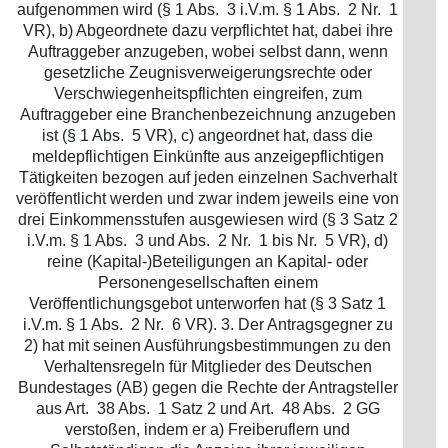
aufgenommen wird (§ 1 Abs. 3 i.V.m. § 1 Abs. 2 Nr. 1
VR), b) Abgeordnete dazu verpflichtet hat, dabei ihre
Auftraggeber anzugeben, wobei selbst dann, wenn
gesetzliche Zeugnisverweigerungsrechte oder
Verschwiegenheitspflichten eingreifen, zum
Auftraggeber eine Branchenbezeichnung anzugeben
ist (§ 1 Abs. 5 VR), c) angeordnet hat, dass die
meldepflichtigen Einkünfte aus anzeigepflichtigen
Tätigkeiten bezogen auf jeden einzelnen Sachverhalt
veröffentlicht werden und zwar indem jeweils eine von
drei Einkommensstufen ausgewiesen wird (§ 3 Satz 2
i.V.m. § 1 Abs. 3 und Abs. 2 Nr. 1 bis Nr. 5 VR), d)
reine (Kapital-)Beteiligungen an Kapital- oder
Personengesellschaften einem
Veröffentlichungsgebot unterworfen hat (§ 3 Satz 1
i.V.m. § 1 Abs. 2 Nr. 6 VR). 3. Der Antragsgegner zu
2) hat mit seinen Ausführungsbestimmungen zu den
Verhaltensregeln für Mitglieder des Deutschen
Bundestages (AB) gegen die Rechte der Antragsteller
aus Art. 38 Abs. 1 Satz 2 und Art. 48 Abs. 2 GG
verstoßen, indem er a) Freiberuflern und