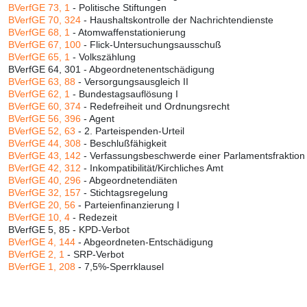
BVerfGE 73, 1
- Politische Stiftungen
BVerfGE 70, 324
- Haushaltskontrolle der Nachrichtendienste
BVerfGE 68, 1
- Atomwaffenstationierung
BVerfGE 67, 100
- Flick-Untersuchungsausschuß
BVerfGE 65, 1
- Volkszählung
BVerfGE 64, 301 - Abgeordnetenentschädigung
BVerfGE 63, 88
- Versorgungsausgleich II
BVerfGE 62, 1
- Bundestagsauflösung I
BVerfGE 60, 374
- Redefreiheit und Ordnungsrecht
BVerfGE 56, 396
- Agent
BVerfGE 52, 63
- 2. Parteispenden-Urteil
BVerfGE 44, 308
- Beschlußfähigkeit
BVerfGE 43, 142
- Verfassungsbeschwerde einer Parlamentsfraktion
BVerfGE 42, 312
- Inkompatibilität/Kirchliches Amt
BVerfGE 40, 296
- Abgeordnetendiäten
BVerfGE 32, 157
- Stichtagsregelung
BVerfGE 20, 56
- Parteienfinanzierung I
BVerfGE 10, 4
- Redezeit
BVerfGE 5, 85 - KPD-Verbot
BVerfGE 4, 144
- Abgeordneten-Entschädigung
BVerfGE 2, 1
- SRP-Verbot
BVerfGE 1, 208
- 7,5%-Sperrklausel