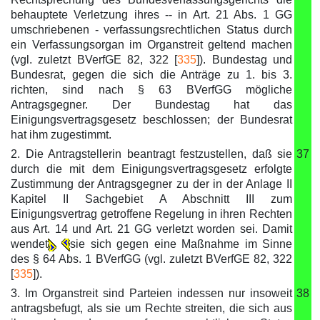
behauptete Verletzung ihres -- in Art. 21 Abs. 1 GG
umschriebenen - verfassungsrechtlichen Status durch
ein Verfassungsorgan im Organstreit geltend machen
(vgl. zuletzt BVerfGE 82, 322 [
335
]). Bundestag und
Bundesrat, gegen die sich die Anträge zu 1. bis 3.
richten, sind nach § 63 BVerfGG mögliche
Antragsgegner. Der Bundestag hat das
Einigungsvertragsgesetz beschlossen; der Bundesrat
hat ihm zugestimmt.
2. Die Antragstellerin beantragt festzustellen, daß sie
37
durch die mit dem Einigungsvertragsgesetz erfolgte
Zustimmung der Antragsgegner zu der in der Anlage II
Kapitel II Sachgebiet A Abschnitt III zum
Einigungsvertrag getroffene Regelung in ihren Rechten
aus Art. 14 und Art. 21 GG verletzt worden sei. Damit
wendet
sie sich gegen eine Maßnahme im Sinne
des § 64 Abs. 1 BVerfGG (vgl. zuletzt BVerfGE 82, 322
[
335
]).
3. Im Organstreit sind Parteien indessen nur insoweit
38
antragsbefugt, als sie um Rechte streiten, die sich aus