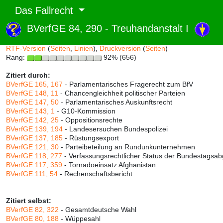
Das Fallrecht
BVerfGE 84, 290 - Treuhandanstalt I
Abruf und Rang:
RTF-Version
(
Seiten
,
Linien
),
Druckversion
(
Seiten
)
Rang:
92% (656)
Zitiert durch:
BVerfGE 165, 167
- Parlamentarisches Fragerecht zum BfV
BVerfGE 148, 11
- Chancengleichheit politischer Parteien
BVerfGE 147, 50
- Parlamentarisches Auskunftsrecht
BVerfGE 143, 1
- G10-Kommission
BVerfGE 142, 25
- Oppositionsrechte
BVerfGE 139, 194
- Landesersuchen Bundespolizei
BVerfGE 137, 185
- Rüstungsexport
BVerfGE 121, 30
- Parteibeteilung an Rundunkunternehmen
BVerfGE 118, 277
- Verfassungsrechtlicher Status der Bundestagsa
BVerfGE 117, 359
- Tornadoeinsatz Afghanistan
BVerfGE 111, 54
- Rechenschaftsbericht
Zitiert selbst:
BVerfGE 82, 322
- Gesamtdeutsche Wahl
BVerfGE 80, 188
- Wüppesahl