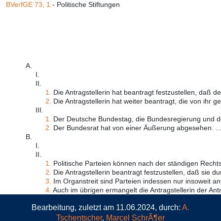
BVerfGE 73, 1
- Politische Stiftungen
A.
I.
II.
1.
Die Antragstellerin hat beantragt festzustellen, daß der
2.
Die Antragstellerin hat weiter beantragt, die von ihr ge
III.
1.
Der Deutsche Bundestag, die Bundesregierung und de
2.
Der Bundesrat hat von einer Äußerung abgesehen. ..
B.
I.
II.
1.
Politische Parteien können nach der ständigen Rechts 
2.
Die Antragstellerin beantragt festzustellen, daß sie dur
3.
Im Organstreit sind Parteien indessen nur insoweit ant
4.
Auch im übrigen ermangelt die Antragstellerin der Antr
Bearbeitung, zuletzt am 11.06.2024, durch:
A.
Tschentscher
,
Marcel SchrÃ¶er