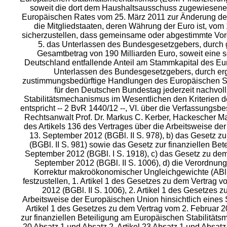
soweit die dort dem Haushaltsausschuss zugewiesen
Europäischen Rates vom 25. März 2011 zur Änderung des 
die Mitgliedstaaten, deren Währung der Euro ist, vo
sicherzustellen, dass gemeinsame oder abgestimmte Vor
5. das Unterlassen des Bundesgesetzgebers, durch g
Gesamtbetrag von 190 Milliarden Euro, soweit eine s
Deutschland entfallende Anteil am Stammkapital des Eur
Unterlassen des Bundesgesetzgebers, durch er
zustimmungsbedürftige Handlungen des Europäischen Sta
für den Deutschen Bundestag jederzeit nachvol
Stabilitätsmechanismus im Wesentlichen den Kriterien
entspricht -- 2 BvR 1440/12 --, VI. über die Verfassungsbes
Rechtsanwalt Prof. Dr. Markus C. Kerber, Hackescher M
des Artikels 136 des Vertrages über die Arbeitsweise de
13. September 2012 (BGBl. II S. 978), b) das Gesetz 
(BGBl. II S. 981) sowie das Gesetz zur finanziellen 
September 2012 (BGBl. I S. 1918), c) das Gesetz zu dem
September 2012 (BGBl. II S. 1006), d) die Verordnu
Korrektur makroökonomischer Ungleichgewichte (ABl E
festzustellen, 1. Artikel 1 des
Gesetzes zu dem Vertrag vo
2012 (BGBl. II S. 1006), 2. Artikel 1 des Gesetze
Arbeitsweise der Europäischen Union hinsichtlich eines S
Artikel 1 des Gesetzes zu dem Vertrag vom 2. Februar 2
zur finanziellen Beteiligung am Europäischen Stabilitä
20 Absatz 1 und Absatz 2, Artikel 23 Absatz 1 und Absatz