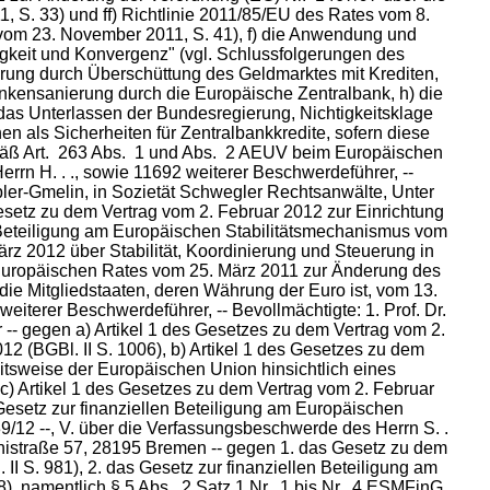
S. 33) und ff) Richtlinie 2011/85/EU des Rates vom 8.
vom 23. November 2011, S. 41), f) die Anwendung und
igkeit und Konvergenz" (vgl. Schlussfolgerungen des
rung durch Überschüttung des Geldmarktes mit Krediten,
nkensanierung durch die Europäische Zentralbank, h) die
as Unterlassen der Bundesregierung, Nichtigkeitsklage
als Sicherheiten für Zentralbankkredite, sofern diese
emäß Art. 263 Abs. 1 und Abs. 2 AEUV beim Europäischen
rn H. . ., sowie 11692 weiterer Beschwerdeführer, --
ubler-Gmelin, in Sozietät Schwegler Rechtsanwälte, Unter
esetz zu dem Vertrag vom 2. Februar 2012 zur Einrichtung
 Beteiligung am Europäischen Stabilitätsmechanismus vom
z 2012 über Stabilität, Koordinierung und Steuerung in
 Europäischen Rates vom 25. März 2011 zur Änderung des
die Mitgliedstaaten, deren Währung der Euro ist, vom 13.
eiterer Beschwerdeführer, -- Bevollmächtigte: 1. Prof. Dr.
-- gegen a) Artikel 1 des Gesetzes zu dem Vertrag vom 2.
2 (BGBl. II S. 1006), b) Artikel 1 des Gesetzes zu dem
tsweise der Europäischen Union hinsichtlich eines
 c) Artikel 1 des Gesetzes zu dem Vertrag vom 2. Februar
Gesetz zur finanziellen Beteiligung am Europäischen
12 --, V. über die Verfassungsbeschwerde des Herrn S. .
tinistraße 57, 28195 Bremen -- gegen 1. das Gesetz zu dem
 S. 981), 2. das Gesetz zur finanziellen Beteiligung am
, namentlich § 5 Abs. 2 Satz 1 Nr. 1 bis Nr. 4 ESMFinG,