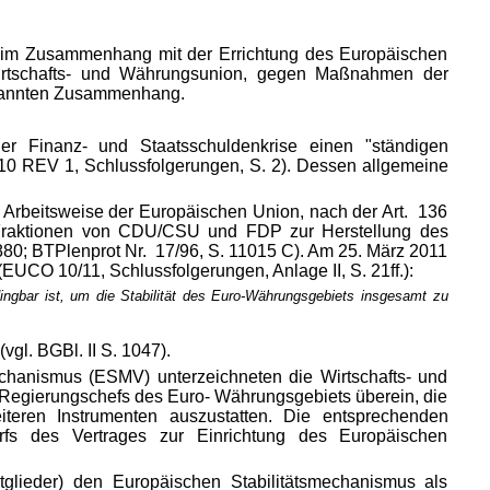
e im Zusammenhang mit der Errichtung des Europäischen
 Wirtschafts- und Währungsunion, gegen Maßnahmen der
enannten Zusammenhang.
er Finanz- und Staatsschuldenkrise einen "ständigen
10 REV 1, Schlussfolgerungen, S. 2). Dessen allgemeine
 Arbeitsweise der Europäischen Union, nach der Art. 136
 Fraktionen von CDU/CSU und FDP zur Herstellung des
; BTPlenprot Nr. 17/96, S. 11015 C). Am 25. März 2011
UCO 10/11, Schlussfolgerungen, Anlage II, S. 21ff.):
dingbar ist, um die Stabilität des Euro-Währungsgebiets insgesamt zu
vgl. BGBl. II S. 1047).
mechanismus (ESMV) unterzeichneten die Wirtschafts- und
d Regierungschefs des Euro- Währungsgebiets überein, die
eiteren Instrumenten auszustatten. Die entsprechenden
fs des Vertrages zur Einrichtung des Europäischen
tglieder) den Europäischen Stabilitätsmechanismus als