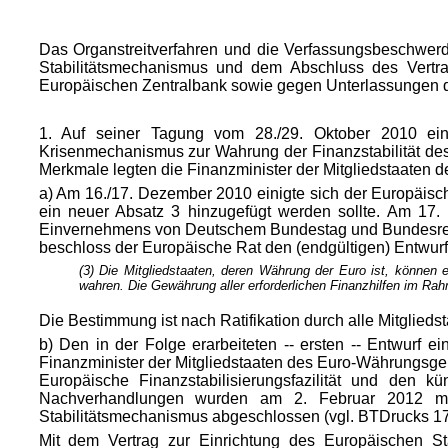
Das Organstreitverfahren und die Verfassungsbeschwer
Stabilitätsmechanismus und dem Abschluss des Vertra
Europäischen Zentralbank sowie gegen Unterlassungen
1. Auf seiner Tagung vom 28./29. Oktober 2010 eini
Krisenmechanismus zur Wahrung der Finanzstabilität d
Merkmale legten die Finanzminister der Mitgliedstaaten
a) Am 16./17. Dezember 2010 einigte sich der Europäisc
ein neuer Absatz 3 hinzugefügt werden sollte. Am 1
Einvernehmens von Deutschem Bundestag und Bundesregi
beschloss der Europäische Rat den (endgültigen) Entwurf 
(3) Die Mitgliedstaaten, deren Währung der Euro ist, können e
wahren. Die Gewährung aller erforderlichen Finanzhilfen im Ra
Die Bestimmung ist nach Ratifikation durch alle Mitgliedst
b) Den in der Folge erarbeiteten -- ersten -- Entwurf 
Finanzminister der Mitgliedstaaten des Euro-Währungsgeb
Europäische Finanzstabilisierungsfazilität und den k
Nachverhandlungen wurden am 2. Februar 2012 mit 
Stabilitätsmechanismus abgeschlossen (vgl. BTDrucks 17/
Mit dem Vertrag zur Einrichtung des Europäischen Sta