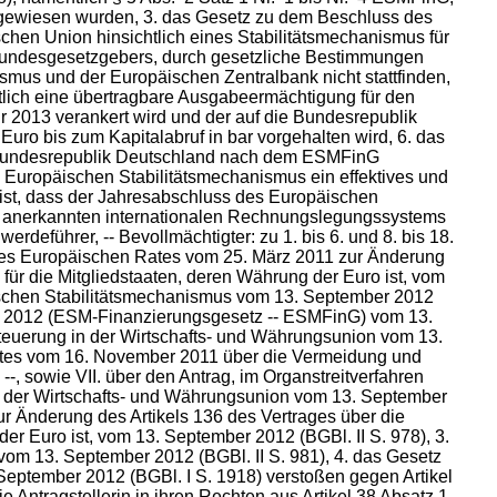
ewiesen wurden, 3. das Gesetz zu dem Beschluss des
chen Union hinsichtlich eines Stabilitätsmechanismus für
s Bundesgesetzgebers, durch gesetzliche Bestimmungen
us und der Europäischen Zentralbank nicht stattfinden,
tlich eine übertragbare Ausgabeermächtigung für den
r 2013 verankert wird und der auf die Bundesrepublik
ro bis zum Kapitalabruf in bar vorgehalten wird, 6. das
e Bundesrepublik Deutschland nach dem ESMFinG
Europäischen Stabilitätsmechanismus ein effektives und
ist, dass der Jahresabschluss des Europäischen
d anerkannten internationalen Rechnungslegungssystems
erdeführer, -- Bevollmächtigter: zu 1. bis 6. und 8. bis 18.
 des Europäischen Rates vom 25. März 2011 zur Änderung
für die Mitgliedstaaten, deren Währung der Euro ist, vom
äischen Stabilitätsmechanismus vom 13. September 2012
uni 2012 (ESM-Finanzierungsgesetz -- ESMFinG) vom 13.
Steuerung in der Wirtschafts- und Währungsunion vom 13.
Rates vom 16. November 2011 über die Vermeidung und
 sowie VII. über den Antrag, im Organstreitverfahren
in der Wirtschafts- und Währungsunion vom 13. September
r Änderung des Artikels 136 des Vertrages über die
er Euro ist, vom 13. September 2012 (BGBl. II S. 978), 3.
vom 13. September 2012 (BGBl. II S. 981), 4. das Gesetz
eptember 2012 (BGBl. I S. 1918) verstoßen gegen Artikel
 Antragstellerin in ihren Rechten aus Artikel 38 Absatz 1