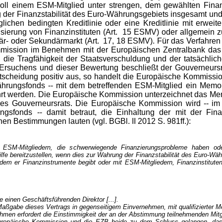
 soll einem ESM-Mitglied unter strengen, dem gewählten Finan
er Finanzstabilität des Euro-Währungsgebiets insgesamt und s
glichen bedingten Kreditlinie oder eine Kreditlinie mit erw
isierung von Finanzinstituten (Art. 15 ESMV) oder allgemein
är- oder Sekundärmarkt (Art. 17, 18 ESMV). Für das Verfahren
mmission im Benehmen mit der Europäischen Zentralbank das Be
 die Tragfähigkeit der Staatsverschuldung und der tatsächlich
Ersuchens und dieser Bewertung beschließt der Gouverneurs
ie Entscheidung positiv aus, so handelt die Europäische Kommis
hrungsfonds -- mit dem betreffenden ESM-Mitglied ein Memo
ührt werden. Die Europäische Kommission unterzeichnet das 
 des Gouverneursrats. Die Europäische Kommission wird -- 
gsfonds -- damit betraut, die Einhaltung der mit der Finan
en Bestimmungen lauten (vgl. BGBl. II 2012 S. 981ff.):
ESM-Mitgliedern, die schwerwiegende Finanzierungsprobleme haben od
lfe bereitzustellen, wenn dies zur Wahrung der Finanzstabilität des Euro-Wä
em er Finanzinstrumente begibt oder mit ESM-Mitgliedern, Finanzinstituten 
 einen Geschäftsführenden Direktor [...].
ßgabe dieses Vertrags in gegenseitigem Einvernehmen, mit qualifizierter Mehrh
en erfordert die Einstimmigkeit der an der Abstimmung teilnehmenden Mitgli
Europäische Kommission und die EZB beide zu dem Schluss gelangen, das