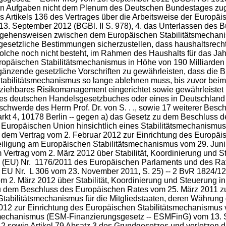
en Aufgaben nicht dem Plenum des Deutschen Bundestages zug
Artikels 136 des Vertrages über die
Arbeitsweise der Europäis
m 13. September 2012 (BGBl. II S. 978), 4. das Unterlassen de
gehensweisen zwischen dem Europäischen Stabilitätsmechanism
esetzliche Bestimmungen sicherzustellen, dass haushaltsrech
olche noch nicht besteht, im Rahmen des Haushalts für das Jah
opäischen Stabilitätsmechanismus in Höhe von 190 Milliarden Eu
gänzende gesetzliche Vorschriften zu gewährleisten, dass di
bilitätsmechanismus so lange ablehnen muss, bis zuvor beim 
lziehbares Risikomanagement eingerichtet sowie gewährleistet 
 des deutschen Handelsgesetzbuches oder eines in Deutschlan
chwerde des Herrn Prof. Dr. von S. . ., sowie 17 weiterer Beschw
arkt 4, 10178 Berlin -- gegen a) das Gesetz zu dem Beschluss
r Europäischen Union hinsichtlich eines Stabilitätsmechanismus 
zu dem Vertrag vom 2. Februar 2012 zur Einrichtung des Europ
Beteiligung am Europäischen Stabilitätsmechanismus vom 29. J
 Vertrag vom 2. März 2012 über Stabilität, Koordinierung und 
ng (EU) Nr. 1176/2011 des Europäischen Parlaments und des 
U Nr. L 306 vom 23. November 2011, S. 25) -- 2 BvR 1824/12 --,
m 2. März 2012 über Stabilität, Koordinierung und Steuerung 
s zu dem Beschluss des Europäischen Rates vom 25. März 2011 zu
tabilitätsmechanismus für die Mitgliedstaaten, deren Währung d
012 zur Einrichtung des Europäischen Stabilitätsmechanismus 
tsmechanismus (ESM-Finanzierungsgesetz -- ESMFinG) vom 13. S
 2 sowie Artikel 79 Absatz 3 des Grundgesetzes und verletzen die