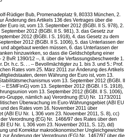
. Wolf-Rüdiger Bub, Promenadeplatz 9, 80333 München, 2.
ur Änderung des Artikels 136 des Vertrages über die
er Euro ist, vom 13. September 2012 (BGBl. II S. 978), 2.
September 2012 (BGBl. II S. 981), 3. das Gesetz zur
ptember 2012 (BGBl. I S. 1918), 4. das Gesetz zu dem
eptember 2012 (BGBl. II S. 1006), 5. das Unterlassen der
 und abgebaut werden müssen, 6. das Unterlassen der
nken hinzuwirken, so dass die Geldschöpfung einer
- 2 BvR 1390/12 --, II. über die Verfassungsbeschwerde 1.
r. Dr. h.c. S. . . -- Bevollmächtigter zu 1. bis 3. und 5.: Prof.
ischen Rates vom 25. März 2011 zur Änderung des Artikels
Mitgliedstaaten, deren Währung der Euro ist, vom 13.
 Stabilitätsmechanismus vom 13. September 2012 (BGBl. II
z -- ESMFinG) vom 13. September 2012 (BGBl. I S. 1918),
hrungsunion vom 13. September 2012 (BGBl. II S. 1006),
Euro-Gruppe, nämlich aa) Verordnung (EU) Nr. 1173/2011
olitischen Überwachung im Euro-Währungsgebiet (ABl EU
s und des Rates vom 16. November 2011 über
(ABl EU Nr. L 306 vom 23. November 2011, S. 8), cc)
der Verordnung (EG) Nr. 1466/97 des Rates über den
Bl EU Nr. L 306 vom 23. November 2011, S. 12), dd)
dung und Korrektur makroökonomischer Ungleichgewichte
 zur Änderung der Verordnung (EG) Nr. 1467/97 über die