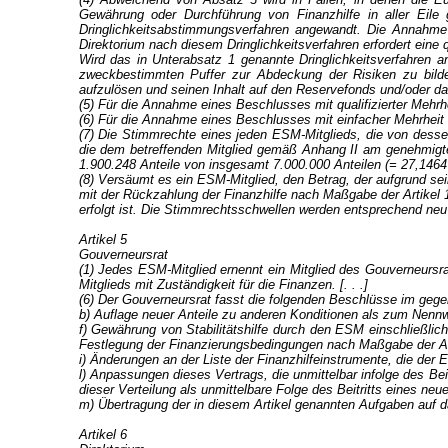
Gewährung oder Durchführung von Finanzhilfe in aller Eile 
Dringlichkeitsabstimmungsverfahren angewandt. Die Annahm
Direktorium nach diesem Dringlichkeitsverfahren erfordert eine
Wird das in Unterabsatz 1 genannte Dringlichkeitsverfahren
zweckbestimmten Puffer zur Abdeckung der Risiken zu bilden
aufzulösen und seinen Inhalt auf den Reservefonds und/oder da
(5) Für die Annahme eines Beschlusses mit qualifizierter Mehr
(6) Für die Annahme eines Beschlusses mit einfacher Mehrheit 
(7) Die Stimmrechte eines jeden ESM-Mitglieds, die von desse
die dem betreffenden Mitglied gemäß Anhang II am genehmig
1.900.248 Anteile von insgesamt 7.000.000 Anteilen (= 27,1464%
(8) Versäumt es ein ESM-Mitglied, den Betrag, der aufgrund s
mit der Rückzahlung der Finanzhilfe nach Maßgabe der Artikel 1
erfolgt ist. Die Stimmrechtsschwellen werden entsprechend neu
Artikel 5
Gouverneursrat
(1) Jedes ESM-Mitglied ernennt ein Mitglied des Gouverneursrat
Mitglieds mit Zuständigkeit für die Finanzen. [. . .]
(6) Der Gouverneursrat fasst die folgenden Beschlüsse im gegen
b) Auflage neuer Anteile zu anderen Konditionen als zum Nennwe
f) Gewährung von Stabilitätshilfe durch den ESM einschließli
Festlegung der Finanzierungsbedingungen nach Maßgabe der Artik
i) Änderungen an der Liste der Finanzhilfeinstrumente, die der 
l) Anpassungen dieses Vertrags, die unmittelbar infolge des Be
dieser Verteilung als unmittelbare Folge des Beitritts eines 
m) Übertragung der in diesem Artikel genannten Aufgaben auf d
Artikel 6