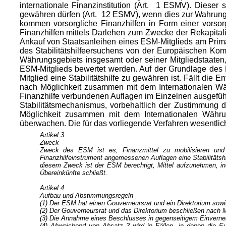
internationale Finanzinstitution (Art. 1 ESMV). Dieser
gewähren dürfen (Art. 12 ESMV), wenn dies zur Wahrung d
kommen vorsorgliche Finanzhilfen in Form einer vorsor
Finanzhilfen mittels Darlehen zum Zwecke der Rekapital
Ankauf von Staatsanleihen eines ESM-Mitglieds am Prim
des Stabilitätshilfeersuchens von der Europäischen Ko
Währungsgebiets insgesamt oder seiner Mitgliedstaaten,
ESM-Mitglieds bewertet werden. Auf der Grundlage des 
Mitglied eine Stabilitätshilfe zu gewähren ist. Fällt d
nach Möglichkeit zusammen mit dem Internationalen Wä
Finanzhilfe verbundenen Auflagen im Einzelnen ausgef
Stabilitätsmechanismus, vorbehaltlich der Zustimmung
Möglichkeit zusam
men mit dem Internationalen Währun
überwachen. Die für das vorliegende Verfahren wesentlich
Artikel 3
Zweck
Zweck des ESM ist es, Finanzmittel zu mobilisieren und 
Finanzhilfeinstrument angemessenen Auflagen eine Stabilitätshi
diesem Zweck ist der ESM berechtigt, Mittel aufzunehmen, ind
Übereinkünfte schließt.
Artikel 4
Aufbau und Abstimmungsregeln
(1) Der ESM hat einen Gouverneursrat und ein Direktorium sowie
(2) Der Gouverneursrat und das Direktorium beschließen nach Ma
(3) Die Annahme eines Beschlusses in gegenseitigem Einvernehm
(4) Abweichend von Absatz 3 wird in Fällen, in denen die 