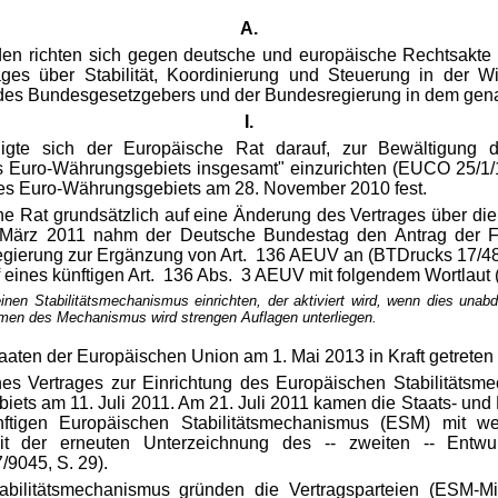
A.
den richten sich gegen deutsche und europäische Rechtsakt
ges über Stabilität, Koordinierung und Steuerung in der
 des Bundesgesetzgebers und der Bundesregierung in dem g
I.
gte sich der Europäische Rat darauf, zur Bewältigung d
es Euro-Währungsgebiets insgesamt"
einzurichten (EUCO 25/1/
 des Euro-Währungsgebiets am 28. November 2010 fest.
he Rat grundsätzlich auf eine Änderung des Vertrages über die
7. März 2011 nahm der Deutsche Bundestag den Antrag der
erung zur Ergänzung von Art. 136 AEUV an (BTDrucks 17/4880
eines künftigen Art. 136 Abs. 3 AEUV mit folgendem Wortlaut (E
inen Stabilitätsmechanismus einrichten, der aktiviert wird, wenn dies unab
hmen des Mechanismus wird strengen Auflagen unterliegen.
aaten der Europäischen Union am 1. Mai 2013 in Kraft getreten (
eines Vertrages zur Einrichtung des Europäischen Stabilitäts
iets am 11. Juli 2011. Am 21. Juli 2011 kamen die Staats- un
ünftigen Europäischen Stabilitätsmechanismus (ESM) mit w
der erneuten Unterzeichnung des -- zweiten -- Entwur
9045, S. 29).
bilitätsmechanismus gründen die Vertragsparteien (ESM-Mi