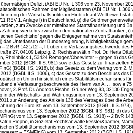
übermäßigen Defizit (ABl EU Nr. L 306 vom 23. November 2011, 
ltspolitischen Rahmen der Mitgliedstaaten (ABl EU Nr. L 306 
inierung der Wirtschaftspolitik im Hinblick auf Wettbewerbsfäh
1 REV 1, Anlage I) in Deutschland, g) die Geldmengenerweite
erden, zum Zwecke der mittelbaren Staatsfinanzierung und Ba
ahlungsverkehrs zwischen den nationalen Zentralbanken, i) d
hen Gerichtshof gegen die Entgegennahme von Staatsanleihen 
j) das Unterlassen der Bundesregierung, Nichtigkeitsklage g
2 BvR 1421/12 --, III. über die Verfassungsbeschwerde des Her
straße 27, 04109 Leipzig, 2. Rechtsanwältin Prof. Dr. Herta Dä
en, Rheinblick 1, 53424 Remagen/Oberwinter -- gegen a) das G
ber 2012 (BGBl. II S. 981) sowie das Gesetz zur finanziellen
G) (BGBl. I S. 1918), b) das Gesetz zu dem Vertrag vom 2. Mär
2012 (BGBl. II S. 1006), c) das Gesetz zu dem Beschluss des
ropäischen Union hinsichtlich eines Stabilitätsmechanismus für 
 über die Verfassungsbeschwerde des Herrn van A. . ., sowie 75 w
over, 2. Prof. Dr. Andreas Fisahn, Grüner Weg 83, 32130 Enger 
g in der Wirtschafts- und Währungsunion vom 13. September 201
11 zur Änderung des Artikels 136 des Vertrages über die Arbei
ährung der Euro ist, vom 13. September 2012 (BGBl. II S. 978),
echanismus vom 13. September 2012 (BGBl. II S. 981), d) das 
FinG) vom 13. September 2012 (BGBl. I S. 1918) -- 2 BvR 1439/
d Katrin Piepho, in Sozietät Rechtsanwälte kessler&partner, Mar
ischen Stabilitätsmechanismus vom 13. September 2012 (BGBl. II
gesetz -- ESMFinG) vom 13. September 2012 (BGBl. I S. 1918)