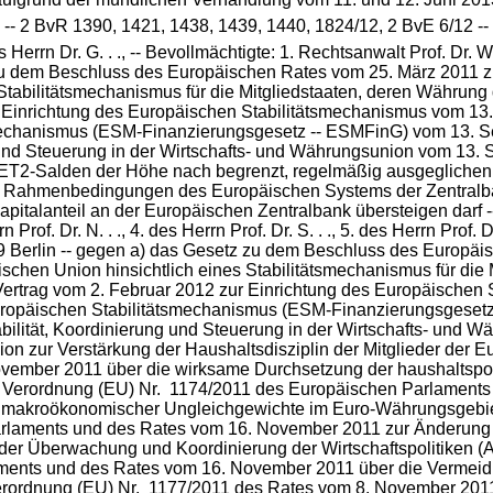
-- 2 BvR 1390, 1421, 1438, 1439, 1440, 1824/12, 2 BvE 6/12 --
 Herrn Dr. G. . ., -- Bevollmächtigte: 1. Rechtsanwalt Prof. Dr
 zu dem Beschluss des Europäischen Rates vom 25. März 2011 z
tabilitätsmechanismus für die Mitgliedstaaten, deren Währung d
Einrichtung des Europäischen Stabilitätsmechanismus vom 13. 
smechanismus (ESM-Finanzierungsgesetz -- ESMFinG) vom 13. Se
 und Steuerung in der Wirtschafts- und Währungsunion vom 13. S
ET2-Salden der Höhe nach begrenzt, regelmäßig ausgeglichen
en Rahmenbedingungen des Europäischen Systems der Zentralba
apitalanteil an der Europäischen Zentralbank übersteigen darf -
n Prof. Dr. N. . ., 4. des Herrn Prof. Dr. S. . ., 5. des Herrn Prof. D
69 Berlin -- gegen a) das Gesetz zu dem Beschluss des Europä
schen Union hinsichtlich eines Stabilitätsmechanismus für die 
Vertrag vom 2. Februar 2012 zur Einrichtung des Europäischen
 Europäischen Stabilitätsmechanismus (ESM-Finanzierungsgeset
ilität, Koordinierung und Steuerung in der Wirt
schafts- und Wä
ion zur Verstärkung der Haushaltsdisziplin der Mitglieder der 
vember 2011 über die wirksame Durchsetzung der haushaltsp
b) Verordnung (EU) Nr. 1174/2011 des Europäischen Parlament
akroökonomischer Ungleichgewichte im Euro-Währungsgebiet 
rlaments und des Rates vom 16. November 2011 zur Änderung 
er Überwachung und Koordinierung der Wirtschaftspolitiken (A
ments und des Rates vom 16. November 2011 über die Vermei
Verordnung (EU) Nr. 1177/2011 des Rates vom 8. November 2011