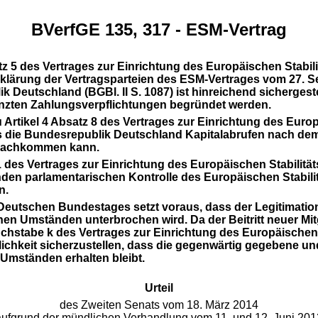
BVerfGE 135, 317 - ESM-Vertrag
tz 5 des Vertrages zur Einrichtung des Europäischen Stabi
ärung der Vertragsparteien des ESM-Vertrages vom 27. Sep
k Deutschland (BGBl. II S. 1087) ist hinreichend sichergest
nzten Zahlungsverpflichtungen begründet werden.
u Artikel 4 Absatz 8 des Vertrages zur Einrichtung des Euro
s die Bundesrepublik Deutschland Kapitalabrufen nach dem
g nachkommen kann.
atz 1 des Vertrages zur Einrichtung des Europäischen Stabil
enden parlamentarischen Kontrolle des Europäischen Stab
n.
s Deutschen Bundestages setzt voraus, dass der Legitim
en Umständen unterbrochen wird. Da der Beitritt neuer Mi
 Buchstabe k des Vertrages zur Einrichtung des Europäisch
chkeit sicherzustellen,
dass die gegenwärtig gegebene und
Umständen erhalten bleibt.
Urteil
des Zweiten Senats vom 18. März 2014
aufgrund der mündlichen Verhandlung vom 11. und 12. Juni 201