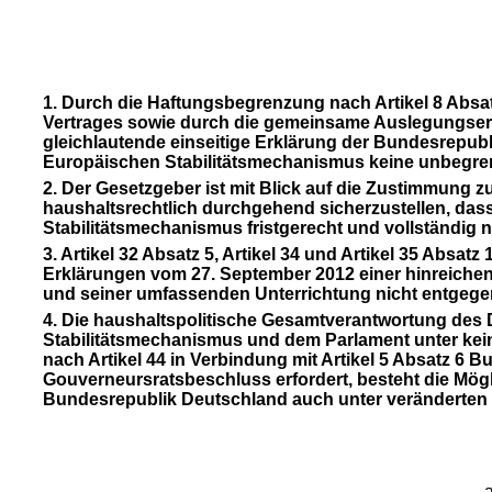
1. Durch die Haftungsbegrenzung nach Artikel 8 Absa
Vertrages sowie durch die gemeinsame Auslegungserkl
gleichlautende einseitige Erklärung der Bundesrepubli
Europäischen Stabilitätsmechanismus keine unbegre
2. Der Gesetzgeber ist mit Blick auf die Zustimmung z
haushaltsrechtlich durchgehend sicherzustellen, das
Stabilitätsmechanismus fristgerecht und vollständi
3. Artikel 32 Absatz 5, Artikel 34 und Artikel 35 Abs
Erklärungen vom 27. September 2012 einer hinreich
und seiner umfassenden Unterrichtung nicht entgege
4. Die haushaltspolitische Gesamtverantwortung de
Stabilitätsmechanismus und dem Parlament unter kein
nach Artikel 44 in Verbindung mit Artikel 5 Absatz 6
Gouverneursratsbeschluss erfordert, besteht die Mögli
Bundesrepublik Deutschland auch unter veränderten 