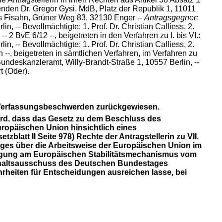
nden Dr. Gregor Gysi, MdB, Platz der Republik 1, 11011
eas Fisahn, Grüner Weg 83, 32130 Enger --
Antragsgegner:
, -- Bevollmächtigte: 1. Prof. Dr. Christian Calliess, 2.
 2 BvE 6/12 --, beigetreten in den Verfahren zu I. bis VI.:
, -- Bevollmächtigte: 1. Prof. Dr. Christian Calliess, 2.
 --, beigetreten in sämtlichen Verfahren, im Verfahren zu
undeskanzleramt, Willy-Brandt-Straße 1, 10557 Berlin, --
t (Oder).
e Verfassungsbeschwerden zurückgewiesen.
 wird, dass das Gesetz zu dem Beschluss des
uropäischen Union hinsichtlich eines
latt II Seite 978) Rechte der Antragstellerin zu VII.
ages über die Arbeitsweise der Europäischen Union im
iligung am Europäischen Stabilitätsmechanismus vom
Haushaltsausschuss des Deutschen Bundestages
heiten für Entscheidungen ausreichen lasse, bei