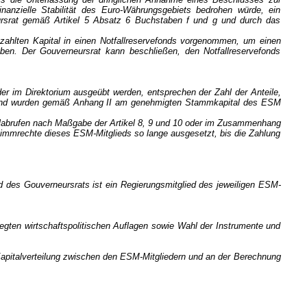
nanzielle Stabilität des Euro-Währungsgebiets bedrohen würde, ein
rsrat gemäß Artikel 5 Absatz 6 Buchstaben f und g und durch das
zahlten Kapital in einen Notfallreservefonds vorgenommen, um einen
eben. Der Gouverneursrat kann beschließen, den Notfallreservefonds
er im Direktorium ausgeübt werden, entsprechen der Zahl der Anteile,
hland wurden gemäß Anhang II am genehmigten Stammkapital des ESM
talabrufen nach Maßgabe der Artikel 8, 9 und 10 oder im Zusammenhang
Stimmrechte dieses ESM-Mitglieds so lange ausgesetzt, bis die Zahlung
ied des Gouverneursrats ist ein Regierungsmitglied des jeweiligen ESM-
egten wirtschaftspolitischen Auflagen sowie Wahl der Instrumente und
r Kapitalverteilung zwischen den ESM-Mitgliedern und an der Berechnung