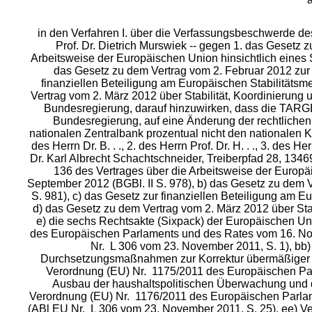
in den Verfahren I. über die Verfassungsbeschwerde des
Prof. Dr. Dietrich Murswiek -- gegen 1. das Gesetz
Arbeitsweise der Europäischen Union hinsichtlich eines S
das Gesetz zu dem Vertrag vom 2. Februar 2012 zur 
finanziellen Beteiligung am Europäischen Stabilität
Vertrag vom 2. März 2012 über Stabilität, Koordinierung
Bundesregierung, darauf hinzuwirken, dass die TARG
Bundesregierung, auf eine Änderung der rechtlich
nationalen Zentralbank prozentual nicht den nationalen K
des Herrn Dr. B. . ., 2. des Herrn Prof. Dr. H. . ., 3. des Herr
Dr. Karl Albrecht Schachtschneider, Treiberpfad 28, 134
136 des Vertrages über die Arbeitsweise der Europäi
September 2012 (BGBl. II S. 978), b) das Gesetz zu dem 
S. 981), c) das Gesetz zur finanziellen Beteiligung am
d) das Gesetz zu dem Vertrag vom 2. März 2012 über Stab
e) die sechs Rechtsakte (Sixpack) der Europäischen Un
des Europäischen Parlaments und des Rates vom 16. No
Nr. L 306 vom 23. November 2011, S. 1), b
Durchsetzungsmaßnahmen zur Korrektur übermäßiger m
Verordnung (EU) Nr. 1175/2011 des Europäischen Pa
Ausbau der haushaltspolitischen Überwachung und d
Verordnung (EU) Nr. 1176/2011 des Europäischen Parla
(ABl EU Nr. L 306 vom 23. November 2011, S. 25), ee) 