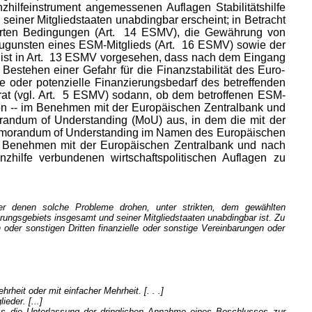
zhilfeinstrument angemessenen Auflagen Stabilitätshilfe
einer Mitgliedstaaten unabdingbar erscheint; in Betracht
eiterten Bedingungen (Art. 14 ESMV), die Gewährung von
 zugunsten eines ESM-Mitglieds (Art. 16 ESMV) sowie der
 ist in Art. 13 ESMV vorgesehen, dass nach dem Eingang
stehen einer Gefahr für die Finanzstabilität des Euro-
e oder potenzielle Finanzierungsbedarf des betreffenden
rat (vgl. Art. 5 ESMV) sodann, ob dem betroffenen ESM-
sion -- im Benehmen mit der Europäischen Zentralbank und
randum of Understanding (MoU) aus, in dem die mit der
Memorandum of Understanding im Namen des Europäischen
im Benehmen mit der Europäischen Zentralbank und nach
zhilfe verbundenen wirtschaftspolitischen Auflagen zu
er denen solche Probleme drohen, unter strikten, dem gewählten
hrungsgebiets insgesamt und seiner Mitgliedstaaten unabdingbar ist. Zu
oder sonstigen Dritten finanzielle oder sonstige Vereinbarungen oder
eit oder mit einfacher Mehrheit. [. . .]
eder. [...]
s die Unterlassung der dringlichen Annahme eines Beschlusses zur