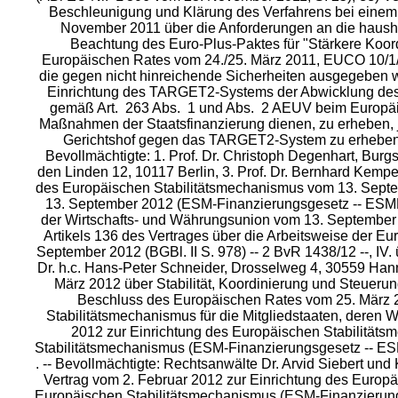
Beschleunigung und Klärung des Verfahrens bei einem 
November 2011 über die Anforderungen an die hausha
Beachtung des Euro-Plus-Paktes für "Stärkere Koord
Europäischen Rates vom 24./25. März 2011, EUCO 10/1/1
die gegen nicht hinreichende Sicherheiten ausgegeben w
Einrichtung des TARGET2-Systems der Abwicklung des Z
gemäß Art. 263 Abs. 1 und Abs. 2 AEUV beim Europäisc
Maßnahmen der Staatsfinanzierung dienen, zu erheben, 
Gerichtshof gegen das TARGET2-System zu erheben -- 
Bevollmächtigte: 1.
Prof. Dr. Christoph Degenhart, Burg
den Linden 12, 10117 Berlin, 3. Prof. Dr. Bernhard Kemp
des Europäischen Stabilitätsmechanismus vom 13. Septem
13. September 2012 (ESM-Finanzierungsgesetz -- ESMFin
der Wirtschafts- und Währungsunion vom 13. September 
Artikels 136 des Vertrages über die Arbeitsweise der Eu
September 2012 (BGBl. II S. 978) -- 2 BvR 1438/12 --, IV.
Dr. h.c. Hans-Peter Schneider, Drosselweg 4, 30559 Hann
März 2012 über Stabilität, Koordinierung und Steuerun
Beschluss des Europäischen Rates vom 25. März 20
Stabilitätsmechanismus für die Mitgliedstaaten, deren W
2012 zur Einrichtung des Europäischen Stabilitätsm
Stabilitätsmechanismus (ESM-Finanzierungsgesetz -- ESM
. -- Bevollmächtigte: Rechtsanwälte Dr. Arvid Siebert un
Vertrag vom 2. Februar 2012 zur Einrichtung des Europä
Europäischen Stabilitätsmechanismus (ESM-Finanzierungs