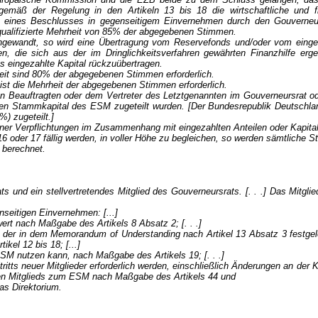
gemäß der Regelung in den Artikeln 13 bis 18 die wirtschaftliche und fi
e eines Beschlusses in gegenseitigem Einvernehmen durch den Gouverneu
 qualifizierte Mehrheit von 85% der abgegebenen Stimmen.
 angewandt, so wird eine Übertragung vom Reservefonds und/oder vom
einge
, die sich aus der im Dringlichkeitsverfahren gewährten Finanzhilfe erg
s eingezahlte Kapital rückzuübertragen.
heit sind 80% der abgegebenen Stimmen erforderlich.
ist die Mehrheit der abgegebenen Stimmen erforderlich.
n Beauftragten oder dem Vertreter des Letztgenannten im Gouverneursrat od
ten Stammkapital des ESM zugeteilt wurden. [Der Bundesrepublik Deutsc
) zugeteilt.]
einer Verpflichtungen im Zusammenhang mit eingezahlten Anteilen oder Kapi
6 oder 17 fällig werden, in voller Höhe zu begleichen, so werden sämtliche 
 berechnet.
s und ein stellvertretendes Mitglied des Gouverneursrats. [. . .] Das Mitgl
seitigen Einvernehmen: [...]
rt nach Maßgabe des Artikels 8 Absatz 2; [. . .]
ch der in dem Memorandum of Understanding nach Artikel 13 Absatz 3 festgel
el 12 bis 18; [...]
ESM nutzen kann, nach Maßgabe des Artikels 19; [. . .]
itritts neuer Mitglieder erforderlich werden, einschließlich Änderungen an de
neuen Mitglieds zum ESM nach Maßgabe des Artikels 44 und
as Direktorium.