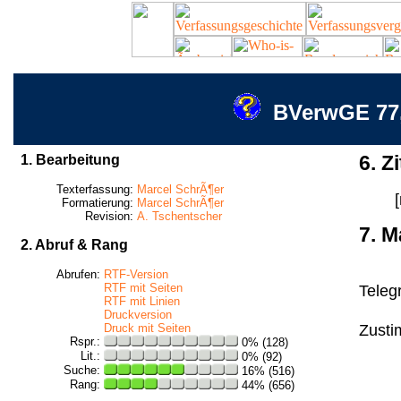
BVerwGE 77,
1. Bearbeitung
6. Zi
Texterfassung:
Marcel SchrÃ¶er
Formatierung:
Marcel SchrÃ¶er
Revision:
A. Tschentscher
7. M
2. Abruf & Rang
Abrufen:
RTF-Version
RTF mit Seiten
Teleg
RTF mit Linien
Druckversion
Zusti
Druck mit Seiten
Rspr.:
0% (128)
Lit.:
0% (92)
Suche:
16% (516)
Rang:
44% (656)