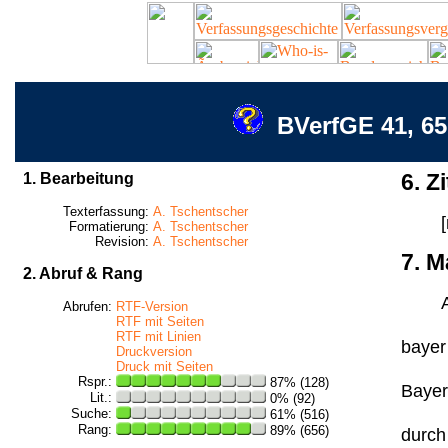
BVerfGE 41, 6
1. Bearbeitung
6. Zi
Texterfassung:
A. Tschentscher
Formatierung:
A. Tschentscher
Revision:
A. Tschentscher
7. M
2. Abruf & Rang
A
Abrufen:
RTF-Version
RTF mit Seiten
RTF mit Linien
bayer 
Druckversion
Druck mit Seiten
Rspr.:
87% (128)
Bayeri
Lit.:
0% (92)
Suche:
61% (516)
Rang:
89% (656)
durch