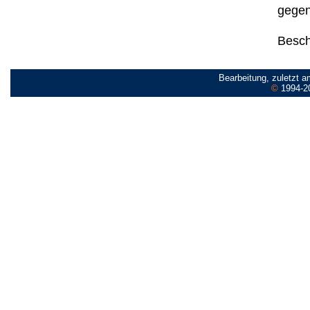
gegen 
Besch
Bearbeitung, zuletzt 
©
1994-2