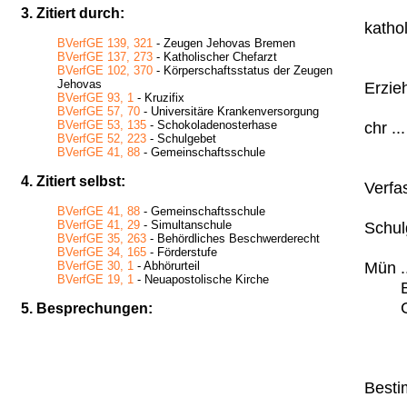
3. Zitiert durch:
katholi
BVerfGE 139, 321
- Zeugen Jehovas Bremen
BVerfGE 137, 273
- Katholischer Chefarzt
BVerfGE 102, 370
- Körperschaftsstatus der Zeugen
Jehovas
Erzie
BVerfGE 93, 1
- Kruzifix
BVerfGE 57, 70
- Universitäre Krankenversorgung
BVerfGE 53, 135
- Schokoladenosterhase
chr ...
BVerfGE 52, 223
- Schulgebet
BVerfGE 41, 88
- Gemeinschaftsschule
4. Zitiert selbst:
Verfa
BVerfGE 41, 88
- Gemeinschaftsschule
BVerfGE 41, 29
- Simultanschule
Schul
BVerfGE 35, 263
- Behördliches Beschwerderecht
BVerfGE 34, 165
- Förderstufe
Mün .
BVerfGE 30, 1
- Abhörurteil
BVerfGE 19, 1
- Neuapostolische Kirche
5. Besprechungen:
Besti