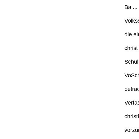
Ba ...
Volks
die ei
christ 
Schule
VoSch
betrac
Verfas
christl
vorzu