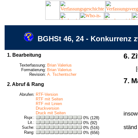
BGHSt 46, 24 - Konkurrenz 
1. Bearbeitung
6. Zi
Texterfassung:
Brian Valerius
Formatierung:
Brian Valerius
Revision:
A. Tschentscher
7. M
2. Abruf & Rang
Abrufen:
RTF-Version
RTF mit Seiten
RTF mit Linien
Druckversion
insowe
Druck mit Seiten
Rspr.:
0% (128)
Lit.:
0% (92)
ständ 
Suche:
0% (516)
Rang:
0% (656)