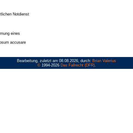
tlichen Notdienst
hmung eines
ipsum accusare
Bearbeitung, zuletzt am 08.08.2026, durch:
Brian Valerius
©
1994-2026
Das Fallrecht (DFR)
.