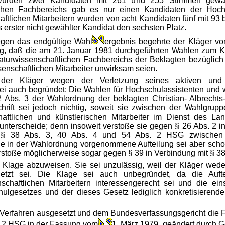
rn wurden zwei Kandidaten mit 261 und 255 Stimmen gewä
lichen Fachbereichs gab es nur einen Kandidaten der Hoch
ftlichen Mitarbeitern wurden von acht Kandidaten fünf mit 93
s erster nicht gewählter Kandidat den sechsten Platz.
egen das endgültige Wahl
ergebnis begehrte der Kläger vo
ung, daß die am 21. Januar 1981 durchgeführten Wahlen zum 
urwissenschaftlichen Fachbereichs der Beklagten bezüglich 
enschaftlichen Mitarbeiter unwirksam seien.
 der Kläger wegen der Verletzung seines aktiven und
sei auch begründet: Die Wahlen für Hochschulassistenten und w
 Abs. 3 der Wahlordnung der beklagten Christian- Albrechts-U
hrift sei jedoch nichtig, soweit sie zwischen der Wahlgrup
aftlichen und künstlerischen Mitarbeiter im Dienst des Lan
nterscheide; denn insoweit verstoße sie gegen § 26 Abs. 2 in
§§ 38 Abs. 3, 40 Abs. 4 und 54 Abs. 2 HSG zwischen 
Die in der Wahlordnung vorgenommene Aufteilung sei aber scho
rstoße möglicherweise sogar gegen § 39 in Verbindung mit § 3
e Klage abzuweisen. Sie sei unzulässig, weil der Kläger wede
letzt sei. Die Klage sei auch unbegründet, da die Auft
chaftlichen Mitarbeitern interessengerecht sei und die ein
ulgesetzes und der dieses Gesetz lediglich konkretisierend
 Verfahren ausgesetzt und dem Bundesverfassungsgericht die F
tz 2 HSG in der Fassung vom
1. März 1979, geändert durch G