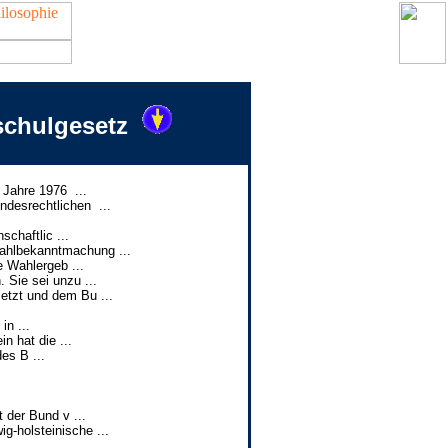
schulgesetz
Jahre 1976 ...
desrechtlichen ...
chaftlic ...
ahlbekanntmachung ...
 Wahlergeb ...
 Sie sei unzu ...
etzt und dem Bu ...
in ...
n hat die ...
es B ...
der Bund v ...
-holsteinische ...