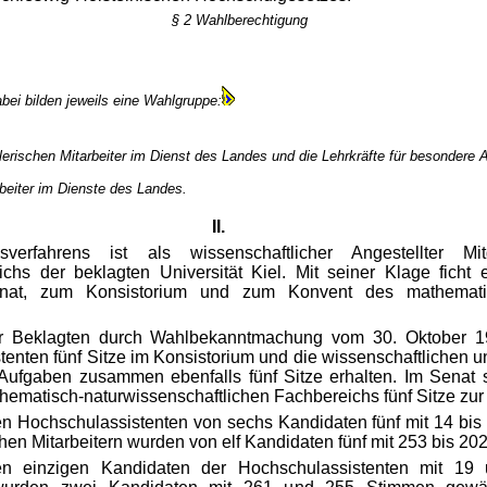
§ 2 Wahlberechtigung
bei bilden jeweils eine Wahlgruppe:
lerischen Mitarbeiter im Dienst des Landes und die Lehrkräfte für besondere 
rbeiter im Dienste des Landes.
II.
rfahrens ist als wissenschaftlicher Angestellter Mi
ichs der beklagten Universität Kiel. Mit seiner Klage fich
at, zum Konsistorium und zum Konvent des mathematisch
 Beklagten durch Wahlbekanntmachung vom 30. Oktober 198
tenten fünf Sitze im Konsistorium und die wissenschaftlichen u
 Aufgaben zusammen ebenfalls fünf Sitze erhalten. Im Senat 
ematisch-naturwissenschaftlichen Fachbereichs fünf Sitze zur
en Hochschulassistenten von sechs Kandidaten fünf mit 14 bis
hen Mitarbeitern wurden von elf Kandidaten fünf mit 253 bis 2
n einzigen Kandidaten der Hochschulassistenten mit 19