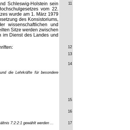
nd Schleswig-Holstein sein
11
ochschulgesetzes vom 22.
etzes wurde am 1. März 1979
setzung des Konsistoriums,
er wissenschaftlichen und
eilten Sitze werden zwischen
rn im Dienst des Landes und
iften:
12
13
14
und die Lehrkräfte für besondere
15
16
ältnis 7:2:2:1 gewählt werden ...
17