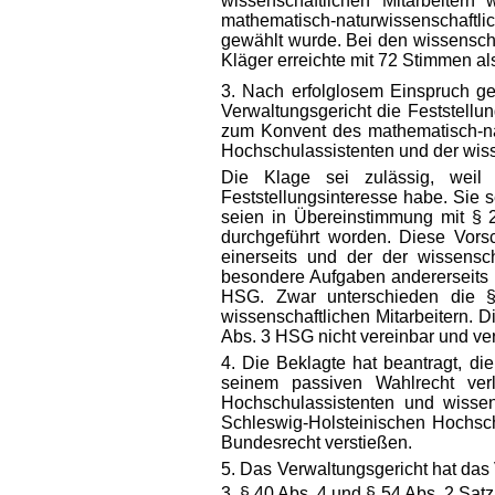
wissenschaftlichen Mitarbeite
mathematisch-naturwissenschaft
gewählt wurde. Bei den wissenscha
Kläger erreichte mit 72 Stimmen al
3. Nach erfolglosem Einspruch g
Verwaltungsgericht die Feststell
zum Konvent des mathematisch-nat
Hochschulassistenten und der wiss
Die Klage sei zulässig, weil
Feststellungsinteresse habe. Sie 
seien in Übereinstimmung mit § 2
durchgeführt worden. Diese Vorsc
einerseits und der der wissensch
besondere Aufgaben andererseits u
HSG. Zwar unterschieden die 
wissenschaftlichen Mitarbeitern. 
Abs. 3 HSG nicht vereinbar und ve
4. Die Beklagte hat beantragt, di
seinem passiven Wahlrecht ver
Hochschulassistenten und wissens
Schleswig-Holsteinischen Hochsch
Bundesrecht verstießen.
5. Das Verwaltungsgericht hat das
3, § 40 Abs. 4 und § 54 Abs. 2 Sa