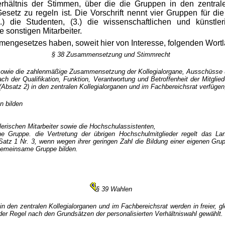
hältnis der Stimmen, über die die Gruppen in den zentral
esetz zu regeln ist. Die Vorschrift nennt vier Gruppen für di
.) die Studenten, (3.) die wissenschaftlichen und künstler
e sonstigen Mitarbeiter.
mengesetzes haben, soweit hier von Interesse, folgenden Wortl
§ 38 Zusammensetzung und Stimmrecht
 sowie die zahlenmäßige Zusammensetzung der Kollegialorgane, Ausschüsse
h der Qualifikation, Funktion, Verantwortung und Betroffenheit der Mitglie
Absatz 2) in den zentralen Kollegialorganen und im Fachbereichsrat verfügen,
n bilden
lerischen Mitarbeiter sowie die Hochschulassistenten,
ine Gruppe. die Vertretung der übrigen Hochschulmitglieder regelt das L
atz 1 Nr. 3, wenn wegen ihrer geringen Zahl die Bildung einer eigenen Grupp
 gemeinsame Gruppe bilden.
§ 39 Wahlen
 in den zentralen Kollegialorganen und im Fachbereichsrat werden in freier,
 der Regel nach den Grundsätzen der personalisierten Verhältniswahl gewählt. 