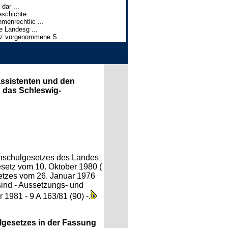
dar ...
schichte ...
enrechtlic ...
e Landesg ...
tz vorgenommene S ...
assistenten und den
h das Schleswig-
ochschulgesetzes des Landes
esetz vom 10. Oktober 1980 (
setzes vom 26. Januar 1976
 sind - Aussetzungs- und
1981 - 9 A 163/81 (90) -.
lgesetzes in der Fassung