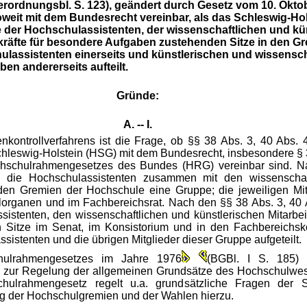
erordnungsbl. S. 123), geändert durch Gesetz vom 10. Okto
soweit mit dem Bundesrecht vereinbar, als das Schleswig-Ho
der Hochschulassistenten, der wissenschaftlichen und kün
kräfte für besondere Aufgaben zustehenden Sitze in den G
ulassistenten einerseits und künstlerischen und wissensch
en andererseits aufteilt.
Gründe:
A. -- I.
ontrollverfahrens ist die Frage, ob §§ 38 Abs. 3, 40 Abs. 
leswig-Holstein (HSG) mit dem Bundesrecht, insbesondere § 38
hschulrahmengesetzes des Bundes (HRG) vereinbar sind. Na
 die Hochschulassistenten zusammen mit den wissenschaft
in den Gremien der Hochschule eine Gruppe; die jeweiligen Mi
ialorganen und im Fachbereichsrat. Nach den §§ 38 Abs. 3, 40
stenten, den wissenschaftlichen und künstlerischen Mitarbeit
Sitze im Senat, im Konsistorium und in den Fachbereichsko
ssistenten und die übrigen Mitglieder dieser Gruppe aufgeteilt.
ulrahmengesetzes im Jahre 1976
(BGBl. I S. 185)
ur Regelung der allgemeinen Grundsätze des Hochschulwese
lrahmengesetz regelt u.a. grundsätzliche Fragen der St
 der Hochschulgremien und der Wahlen hierzu.