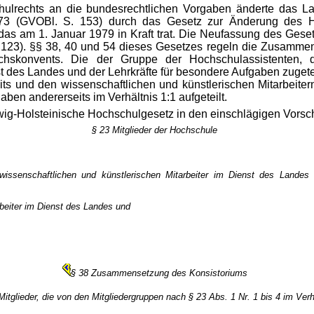
ulrechts an die bundesrechtlichen Vorgaben änderte das La
73 (GVOBl. S. 153) durch das Gesetz zur Änderung des H
as am 1. Januar 1979 in Kraft trat. Die Neufassung des Ges
123). §§ 38, 40 und 54 dieses Gesetzes regeln die Zusammen
hskonvents. Die der Gruppe der Hochschulassistenten, d
st des Landes und der Lehrkräfte für besondere Aufgaben zuget
its und den wissenschaftlichen und künstlerischen Mitarbeite
ben andererseits im Verhältnis 1:1 aufgeteilt.
ig-Holsteinische Hochschulgesetz in den einschlägigen Vorschr
§ 23 Mitglieder der Hochschule
wissenschaftlichen und künstlerischen Mitarbeiter im Dienst des Landes 
rbeiter im Dienst des Landes und
§ 38 Zusammensetzung des Konsistoriums
itglieder, die von den Mitgliedergruppen nach § 23 Abs. 1 Nr. 1 bis 4 im Verh