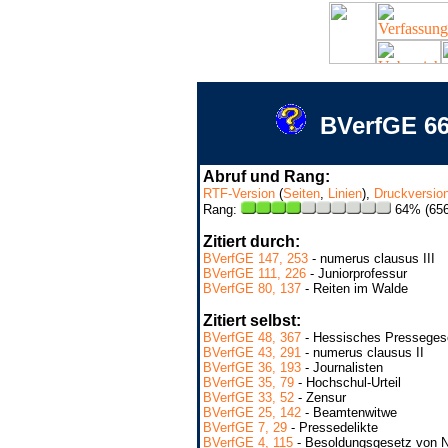
BVerfGE 66
Abruf und Rang:
RTF-Version
(
Seiten
,
Linien
),
Druckversio
Rang:
64% (656
Zitiert durch:
BVerfGE 147, 253
- numerus clausus III
BVerfGE 111, 226
- Juniorprofessur
BVerfGE 80, 137
- Reiten im Walde
Zitiert selbst:
BVerfGE 48, 367
- Hessisches Presseges
BVerfGE 43, 291
- numerus clausus II
BVerfGE 36, 193
- Journalisten
BVerfGE 35, 79
- Hochschul-Urteil
BVerfGE 33, 52
- Zensur
BVerfGE 25, 142
- Beamtenwitwe
BVerfGE 7, 29
- Pressedelikte
BVerfGE 4, 115
- Besoldungsgesetz von N