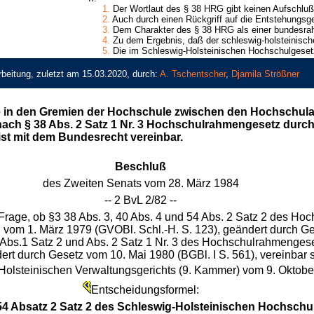
1.
Der Wortlaut des § 38 HRG gibt keinen Aufschluß 
2.
Auch durch einen Rückgriff auf die Entstehungsge
3.
Dem Charakter des § 38 HRG als einer bundesrahm
4.
Zu dem Ergebnis, daß der schleswig-holsteinisch
5.
Die im Schleswig-Holsteinischen Hochschulgese
beitung, zuletzt am 15.03.2020, durch:
A. Tschentscher
,
Djamila Strößner
itze in den Gremien der Hochschule zwischen den Hochschul
nach § 38 Abs. 2 Satz 1 Nr. 3 Hochschulrahmengesetz durc
st mit dem Bundesrecht vereinbar.
Beschluß
des Zweiten Senats vom 28. März 1984
-- 2 BvL 2/82 --
 Frage, ob §3 38 Abs. 3, 40 Abs. 4 und 54 Abs. 2 Satz 2 des H
 vom 1. März 1979 (GVOBl. Schl.-H. S. 123), geändert durch G
8 Abs.1 Satz 2 und Abs. 2 Satz 1 Nr. 3 des Hochschulrahmenge
ndert durch Gesetz vom 10. Mai 1980 (BGBl. I S. 561), vereinbar
lsteinischen Verwaltungsgerichts (9. Kammer) vom 9. Oktober 
Entscheidungsformel:
 54 Absatz 2 Satz 2 des Schleswig-Holsteinischen Hochschu