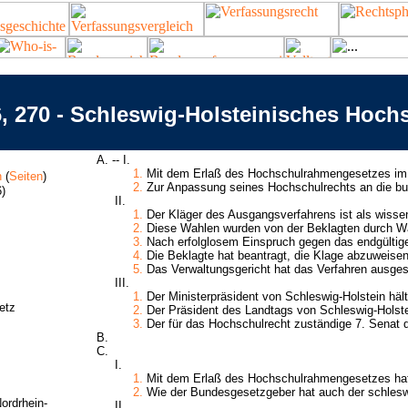
, 270 - Schleswig-Holsteinisches Hoch
A. -- I.
1.
Mit dem Erlaß des Hochschulrahmengesetzes im 
n
(
Seiten
)
2.
Zur Anpassung seines Hochschulrechts an die bun
)
II.
1.
Der Kläger des Ausgangsverfahrens ist als wissens
2.
Diese Wahlen wurden von der Beklagten durch W
3.
Nach erfolglosem Einspruch gegen das endgültige
4.
Die Beklagte hat beantragt, die Klage abzuweisen.
5.
Das Verwaltungsgericht hat das Verfahren ausges
III.
1.
Der Ministerpräsident von Schleswig-Holstein hält 
etz
2.
Der Präsident des Landtags von Schleswig-Holstei
3.
Der für das Hochschulrecht zuständige 7. Senat d
B.
C.
I.
1.
Mit dem Erlaß des Hochschulrahmengesetzes hat 
2.
Wie der Bundesgesetzgeber hat auch der schleswig
ordrhein-
II.