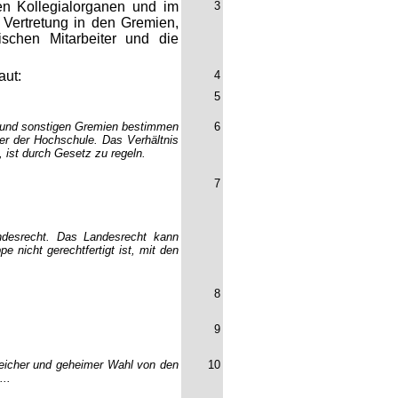
en Kollegialorganen und im
3
e Vertretung in den Gremien,
ischen Mitarbeiter und die
aut:
4
5
 und sonstigen Gremien bestimmen
6
der der Hochschule. Das Verhältnis
 ist durch Gesetz zu regeln.
7
andesrecht. Das Landesrecht kann
e nicht gerechtfertigt ist, mit den
8
9
 gleicher und geheimer Wahl von den
10
...