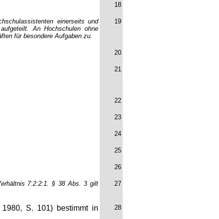
18
schulassistenten einerseits und
19
 aufgeteilt. An Hochschulen ohne
äften für besondere Aufgaben zu.
20
21
22
23
24
25
26
rhältnis 7:2:2:1. § 38 Abs. 3 gilt
27
n 1980, S. 101) bestimmt in
28