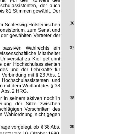
hlt. Für den Konvent des
schulassistenten, der auch
 bis 81 Stimmen gewählt. Der
36
m Schleswig-Holsteinischen
Konsistorium, zum Senat und
der gewählten Vertreter der
 passiven Wahlrechts ein
37
issenschaftliche Mitarbeiter
niversität zu Kiel getrennt
pe der Hochschulassistenten
des und der Lehrkräfte für
 Verbindung mit § 23 Abs. 1
Hochschulassistenten und
n mit dem Wortlaut des § 38
8 Abs. 2 HRG.
r in seinem aktiven noch in
38
eilung der Sitze zwischen
schlägigen Vorschriften des
en Wahlordnung nicht gegen
rage vorgelegt, ob § 38 Abs.
39
esetz vom 10. Oktober 1980,