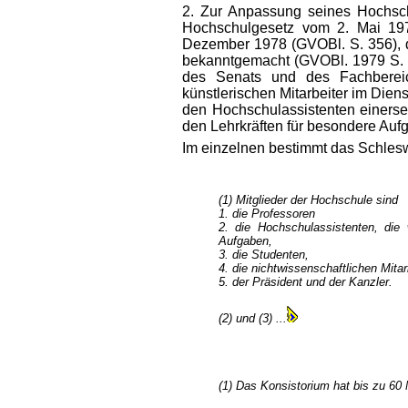
2. Zur Anpassung seines Hochsch
Hochschulgesetz vom 2. Mai 19
Dezember 1978 (GVOBl. S. 356), d
bekanntgemacht (GVOBl. 1979 S. 
des Senats und des Fachbereic
künstlerischen Mitarbeiter im Dien
den Hochschulassistenten einerse
den Lehrkräften für besondere Aufga
Im einzelnen bestimmt das Schlesw
(1) Mitglieder der Hochschule sind
1. die Professoren
2. die Hochschulassistenten, die 
Aufgaben,
3. die Studenten,
4. die nichtwissenschaftlichen Mita
5. der Präsident und der Kanzler.
(2) und (3) ...
(1) Das Konsistorium hat bis zu 60 M