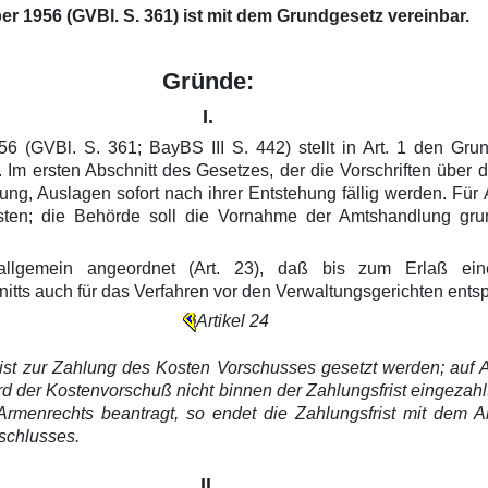
 1956 (GVBl. S. 361) ist mit dem Grundgesetz vereinbar.
Gründe:
I.
(GVBl. S. 361; BayBS III S. 442) stellt in Art. 1 den Grun
 ersten Abschnitt des Gesetzes, der die Vorschriften über di
g, Auslagen sofort nach ihrer Entstehung fällig werden. Für
eisten; die Behörde soll die Vornahme der Amtshandlung g
t allgemein angeordnet (Art. 23), daß bis zum Erlaß eine
nitts auch für das Verfahren vor den Verwaltungsgerichten ents
Artikel 24
st zur Zahlung des Kosten Vorschusses gesetzt werden; auf Ant
rd der Kostenvorschuß nicht binnen der Zahlungsfrist eingezahl
es Armenrechts beantragt, so endet die Zahlungsfrist mit de
schlusses.
II.