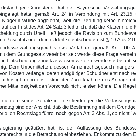
ückständiger Grundsteuer hat der Bayerische Verwaltungsge
ingelegt hatte, gemäß Art. 24 in Verbindung mit Art. 23,15 
Klägerin wurde abgelehnt, weil die Berufung keine hinreiche
uf der Frist des Art. 24 Satz 3 lediglich, daß die Klägerin di
scheidung durch Urteil, ließ jedoch die Revision zum Bundesve
urch Beschluß oder durch Urteil zu entscheiden ist (§ 53 Abs. 2
Bundesverwaltungsgerichts das Verfahren gernäß Art. 100
mit dem Grundgesetz vereinbar sei; werde diese Frage vernein
nd Entscheidung zurückverwiesen werden; werde sie bejaht, s
idrig. Dem Unbemittelten, dessen Armenrechtsgesuch mangels h
von Kosten verlange, deren endgültiger Schuldner erst nach rec
hteiligt, denn die Fiktion der Zurücknahme des Antrags oder
iner Mittellosigkeit den Vorschuß nicht leisten könne. Die Reg
aß mehrere seiner Senate in Entscheidungen die Verfassungsmä
andtag sind der Ansicht, daß die Bestimmung mit dem Grundgese
iellen Rechtslage führe, noch gegen Art. 3 Abs. 1, da nicht "w
sregierung geäußert hat, ist der Auffassung des Bundesv
stenrechts in die Betrachtung einbeziehen. Er kommt zu dem E