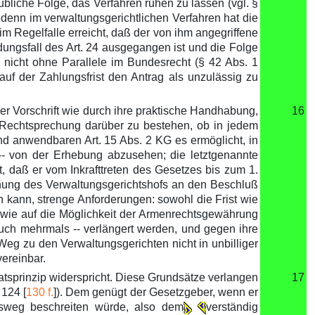
liche Folge, das Verfahren ruhen zu lassen (vgl. §
 denn im verwaltungsgerichtlichen Verfahren hat die
m Regelfalle erreicht, daß der von ihm angegriffene
ngsfall des Art. 24 ausgegangen ist und die Folge
 nicht ohne Parallele im Bundesrecht (§ 42 Abs. 1
auf der Zahlungsfrist den Antrag als unzulässig zu
der Vorschrift wie durch ihre praktische Handhabung,
16
he Rechtsprechung darüber zu bestehen, ob in jedem
nd anwendbaren Art. 15 Abs. 2 KG es ermöglicht, in
 -- von der Erhebung abzusehen; die letztgenannte
, daß er vom Inkrafttreten des Gesetzes bis zum 1.
echung des Verwaltungsgerichtshofs an den Beschluß
 kann, strenge Anforderungen: sowohl die Frist wie
wie auf die Möglichkeit der Armenrechtsgewährung
ch mehrmals -- verlängert werden, und gegen ihre
eg zu den Verwaltungsgerichten nicht in unbilliger
vereinbar.
tsprinzip widerspricht. Diese Grundsätze verlangen
17
 124 [
130 f.
]). Dem genügt der Gesetzgeber, wenn er
htsweg beschreiten würde, also dem
verständig