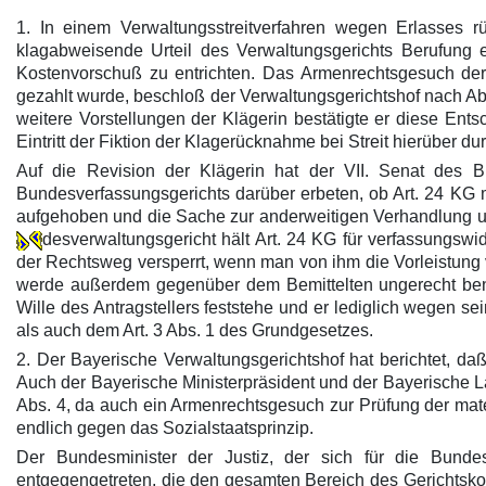
1. In einem Verwaltungsstreitverfahren wegen Erlasses r
klagabweisende Urteil des Verwaltungsgerichts Berufung e
Kostenvorschuß zu entrichten. Das Armenrechtsgesuch der 
gezahlt wurde, beschloß der Verwaltungsgerichtshof nach Abla
weitere Vorstellungen der Klägerin bestätigte er diese Ent
Eintritt der Fiktion der Klagerücknahme bei Streit hierüber d
Auf die Revision der Klägerin hat der VII. Senat des 
Bundesverfassungsgerichts darüber erbeten, ob Art. 24 KG 
aufgehoben und die Sache zur anderweitigen Verhandlung u
desverwaltungsgericht hält Art. 24 KG für verfassungsw
der Rechtsweg versperrt, wenn man von ihm die Vorleistung 
werde außerdem gegenüber dem Bemittelten ungerecht benac
Wille des Antragstellers feststehe und er lediglich wegen se
als auch dem Art. 3 Abs. 1 des Grundgesetzes.
2. Der Bayerische Verwaltungsgerichtshof hat berichtet, d
Auch der Bayerische Ministerpräsident und der Bayerische L
Abs. 4, da auch ein Armenrechtsgesuch zur Prüfung der mater
endlich gegen das Sozialstaatsprinzip.
Der Bundesminister der Justiz, der sich für die Bunde
entgegengetreten, die den gesamten Bereich des Gerichtsko