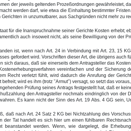
en der jeweils geltenden Prozeßordnungen gewährleistet, daß 
acht werden darf, wie etwa die Einhaltung bestimmter Fristen
 Gerichten in unzumutbarer, aus Sachgründen nicht mehr zu rec
r Staat für die Inanspruchnahme seiner Gerichte Kosten erhebt
entlich auch insoweit nicht, als seine Bewilligung von der P
nden ist, wenn nach Art. 24 in Verbindung mit Art. 23, 15 KG
es gefordert wird. Vorschriften dieser Art, die übrigens auch f
n sich daraus, daß sie einerseits dem Antragsteller das Kosten
s Kostenerhebungsverfahren vereinfachen und der Sicherung
nem Recht verletzt fühlt, wird dadurch die Anrufung der Gerich
 befreit; wird es ihm (trotz "Armut") versagt, so setzt das vorau
ngehenden Prüfung seines Antrags festgestellt hat, daß er kein
rschußzahlung den Antragsteller nochmals eindringlich von de
wahren. Es kann nicht der Sinn des Art. 19 Abs. 4 GG sein, U
, daß nach Art. 24 Satz 2 KG bei Nichtzahlung des Vorschusse
In der Tat handelt es sich hier um einen fühlbaren Rechtsnacht
cht beanstandet werden. Wenn, wie dargelegt, die Erhebun