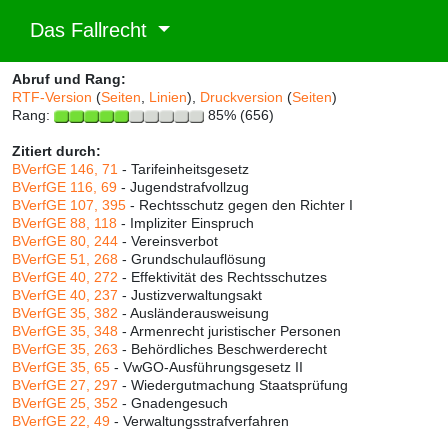
Das Fallrecht
Abruf und Rang:
RTF-Version
(
Seiten
,
Linien
),
Druckversion
(
Seiten
)
Rang:
85% (656)
Zitiert durch:
BVerfGE 146, 71
- Tarifeinheitsgesetz
BVerfGE 116, 69
- Jugendstrafvollzug
BVerfGE 107, 395
- Rechtsschutz gegen den Richter I
BVerfGE 88, 118
- Impliziter Einspruch
BVerfGE 80, 244
- Vereinsverbot
BVerfGE 51, 268
- Grundschulauflösung
BVerfGE 40, 272
- Effektivität des Rechtsschutzes
BVerfGE 40, 237
- Justizverwaltungsakt
BVerfGE 35, 382
- Ausländerausweisung
BVerfGE 35, 348
- Armenrecht juristischer Personen
BVerfGE 35, 263
- Behördliches Beschwerderecht
BVerfGE 35, 65
- VwGO-Ausführungsgesetz II
BVerfGE 27, 297
- Wiedergutmachung Staatsprüfung
BVerfGE 25, 352
- Gnadengesuch
BVerfGE 22, 49
- Verwaltungsstrafverfahren