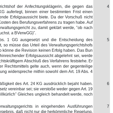
richtshof der Anfechtungsklägerin, die gegen das
4
KG auferlegt, binnen einer bestimmten Frist einen
nde Erfolgsaussicht biete. Da der Vorschuß nicht
e Kosten des Berufungsverfahrens zu tragen habe. Auf
rwaltungsgericht zu, damit geklärt werde, "ob nach
 Buchst. a BVerwGG)".
 Abs. 1 GG ausgesetzt und die Entscheidung des
5
t, so müsse das Urteil des Verwaltungsgerichtshofs
o könne die Revision keinen Erfolg haben. Das Bun
inreichender Erfolgsaussicht abgelehnt sei, werde
htskräftigem Abschluß des Verfahrens feststehe. Er
 Rechtsmittels gelte auch, wenn der gegenteilige
elung widerspreche mithin sowohl dem Art. 19 Abs. 4
ßigkeit des Art. 24 KG ausdrücklich bejaht haben.
6
tz vereinbar sei; sie verstoße weder gegen Art. 19
illkürlich" Gleiches ungleich behandelt werde, noch
erwaltungsgerichts in eingehenden Ausführungen
7
rgebnis, daß nicht nur die herkömmliche Regelung,