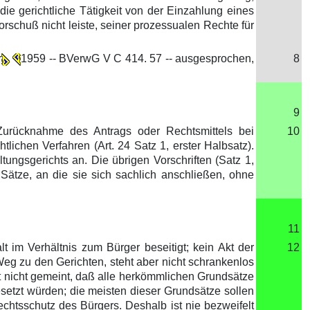
ie gerichtliche Tätigkeit von der Einzahlung eines
rschuß nicht leiste, seiner prozessualen Rechte für
r
1959 -- BVerwG V C 414. 57 -- ausgesprochen,
8
9
 Zurücknahme des Antrags oder Rechtsmittels bei
10
lichen Verfahren (Art. 24 Satz 1, erster Halbsatz).
tungsgerichts an. Die übrigen Vorschriften (Satz 1,
Sätze, an die sie sich sachlich anschließen, ohne
11
t im Verhältnis zum Bürger beseitigt; kein Akt der
12
Weg zu den Gerichten, steht aber nicht schrankenlos
t nicht gemeint, daß alle herkömmlichen Grundsätze
setzt würden; die meisten dieser Grundsätze sollen
htsschutz des Bürgers. Deshalb ist nie bezweifelt