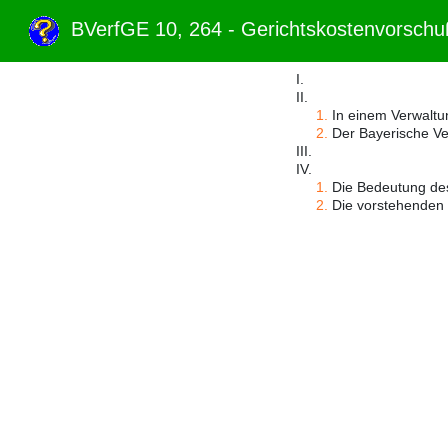
BVerfGE 10, 264 - Gerichtskostenvorsc
I.
II.
1.
In einem Verwaltun
2.
Der Bayerische Ver
III.
IV.
1.
Die Bedeutung des 
2.
Die vorstehenden D