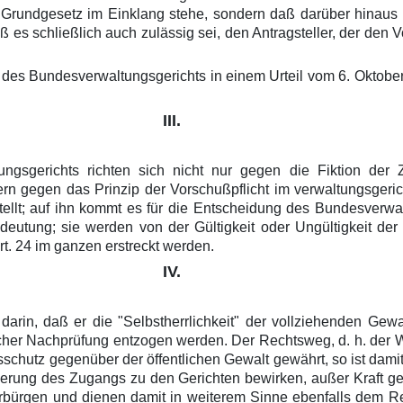
m Grundgesetz im Einklang stehe, sondern daß darüber hinaus d
 schließlich auch zulässig sei, den Antragsteller, der den Vo
 des Bundesverwaltungsgerichts in einem Urteil vom 6. Oktobe
III.
ngsgerichts richten sich nicht nur gegen die Fiktion der
rn gegen das Prinzip der Vorschußpflicht im verwaltungsgericht
stellt; auf ihn kommt es für die Entscheidung des Bundesverwal
eutung; sie werden von der Gültigkeit oder Ungültigkeit der 
rt. 24 im ganzen erstreckt werden.
IV.
arin, daß er die "Selbstherrlichkeit" der vollziehenden Gewal
rlicher Nachprüfung entzogen werden. Der Rechtsweg, d. h. der 
schutz gegenüber der öffentlichen Gewalt gewährt, so ist dami
hwerung des Zugangs zu den Gerichten bewirken, außer Kraft ge
bürgen und dienen damit in weiterem Sinne ebenfalls dem Rec