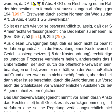
worden, daß Art.
19 Abs. 4 GG den Rechtsweg nur im Rahm
der hier bestimmten formalen Voraussetzungen abhängig gem
194 [
199 f.
]). Erst wenn durch solche Normen der Weg zu den
Art. 19 Abs. 4 Satz 1 GG unvereinbar.
So ist es nach wie vor selbstverständlich zulässig, daß de
Armenrechts verfassungsrechtliche Bedenken zu erheben, nam
(BVerfGE 7, 53 [
55 f.
]; 9, 256 [
257
]).
Aus diesen Erwägungen folgt, daß es auch nicht zu beansta
Verfahren grundsätzlich die Einzahlung eines Kostenvorschuss
Gerichtskostengesetzes, § 8 der Kostenordnung), rechtfertige
so unnötige Prozesse verhindern helfen, andererseits da
Unbemittelten, der sich durch die öffentliche Gewalt in sei
beantragen und ist, wenn er es erhält, von der Vorschußpflicht
auf Grund einer zwar noch nicht erschöpfenden, aber doch ei
dann aber ist es berechtigt, durch die Aufforderung zur Vo
auch die Staatskasse vor wahrscheinlichen Ausfällen zu be
Allgemeinheit zu ermöglichen.
Das Bundesverwaltungsgericht nimmt vor allem daran Anstoß
das Rechtsmittel) kraft Gesetzes als zurückgenommen gilt. 
Verfahren eine solche Regelung verfassungsrechtlich ni