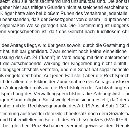
tzt, daß sie nicht sachfremd und unzumutbar sind. Die sonst üb
eber hier aus triftigen Gründen nicht ausreichend erscheinen;
läger hätte also bei bloßem Ruhen des Verfahrens jedenfalls i
 zu beanstanden, daß der Gesetzgeber von diesem Hauptanwendu
sachgemäßen Weise geregelt hat. Die Bestimmung ist übrigens
enn vorgeschrieben ist, daß das Gericht nach fruchtlosem Abl
 des Antrags liegt, wird übrigens sowohl durch die Gestaltung 
t hat, fühlbar gemildert. Zwar scheint noch keine einheitlic
assung des Art. 24 ("kann") in Verbindung mit dem entspreche
t die aufschiebende Wirkung der Klagerhebung nicht eintritt
ngsgerichtshofs vertreten, und ein Senat hat sogar berichtet
ß eingefordert habe. Auf jeden Fall stellt aber die Rechtspr
d der allein die Fiktion der Zurücknahme des Antrags auslösen
Antragsteller muß auf die Rechtsfolgen der Nichtzahlung so
rechung des Verwaltungsgerichtshofs die Zahlungsfrist -- au
gen Stand möglich. So ist weitgehend sichergestellt, daß der W
t daher mit der Rechtsweggarantie des Art. 19 Abs. 4 Satz 1 GG 
estimmung auch weder dem Gleichheitssatz noch dem Sozialstaa
 und Unbemittelten im Bereich des Rechtsschutzes (BVerfGE 9,
der bei gleichen Prozeßchancen vernünftigerweise den Rec