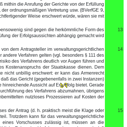
mithin die Anrufung der Gerichte von der Erfüllung
, der ordnungsmäßigen Vertretung usw. (BVerfGE 9,
htfertigender Weise erschwert würde, wären sie mit
; ebensowenig sind gegen die herkömmliche Form des
13
rüfung der Erfolgsaussichten abhängig gemacht wird
 von dem Antragsteller im verwaltungsgerichtlichen
14
ür andere Verfahren gelten (vgl. besonders § 111 des
risiko des Verfahrens deutlich vor Augen führen und
 des Kostenanspruchs der Staatskasse dienen. Dem
te nicht unbillig erschwert: er kann das Armenrecht
s, daß das Gericht (gegebenenfalls in zwei Instanzen)
e hinreichende Aussicht auf Er
folg bietet. Gerade
r Durchführung des Verfahrens abzumahnen, übrigens
nbemittelten nutzloses Prozessieren auf Kosten der
s der Antrag (d. h. praktisch meist die Klage oder
15
eil. Trotzdem kann für das verwaltungsgerichtliche
g eines Vorschusses zulässig ist, müssen an die