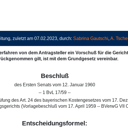
itung, zuletzt am 07.02.2023, durch:
Sabrina Gautschi
,
A. Tsche
Verfahren von dem Antragsteller ein Vorschuß für die Geric
rückgenommen gilt, ist mit dem Grundgesetz vereinbar.
Beschluß
des Ersten Senats vom 12. Januar 1960
-- 1 BvL 17/59 --
üfung des Art. 24 des bayerischen Kostengesetzes vom 17. Dez
gerichts (Vorlagebeschluß vom 17. April 1959 -- BVerwG VII C
Entscheidungsformel: