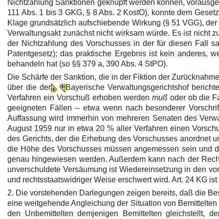
Nichtzahlung Sanktionen geknüpft werden können, vorausgese
111 Abs. 1 bis 3 GKG, § 8 Abs. 2 KostO), konnte dem Gesetzg
Klage grundsätzlich aufschiebende Wirkung (§ 51 VGG), der K
Verwaltungsakt zunächst nicht wirksam würde. Es ist nicht
der Nichtzahlung des Vorschusses in der für diesen Fall 
Patentgesetz); das praktische Ergebnis ist kein anderes, w
behandeln hat (so §§ 379 a, 390 Abs. 4 StPO).
Die Schärfe der Sanktion, die in der Fiktion der Zurücknahme
über die der
Bayerische Verwaltungsgerichtshof berichte
Verfahren ein Vorschuß erhoben werden
muß
oder ob die F
geeigneten Fällen -- etwa wenn nach besonderer Vorschrif
Auffassung wird immerhin von mehreren Senaten des Verwaltu
August 1959 nur in etwa 20 % aller Verfahren einen Vorschu
des Gerichts, der die Erhebung des Vorschusses anordnet un
die Höhe des Vorschusses müssen angemessen sein und der 
genau hingewiesen werden. Außerdem kann nach der Rechtsp
unverschuldete Versäumung ist Wiedereinsetzung in den vori
und rechtsstaatswidriger Weise erschwert wird. Art. 24 KG is
2. Die vorstehenden Darlegungen zeigen bereits, daß die B
eine weitgehende Angleichung der Situation von Bemittelten
den Unbemittelten demjenigen Bemittelten gleichstellt, 