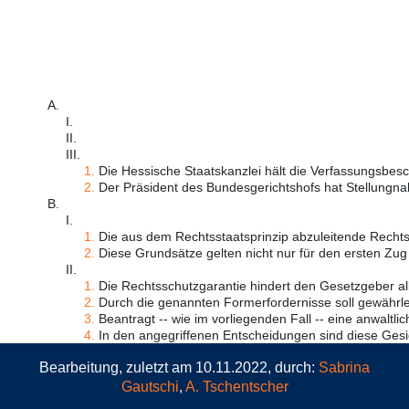
A.
I.
II.
III.
1.
Die Hessische Staatskanzlei hält die Verfassungsbesc
2.
Der Präsident des Bundesgerichtshofs hat Stellungna
B.
I.
1.
Die aus dem Rechtsstaatsprinzip abzuleitende Rechts
2.
Diese Grundsätze gelten nicht nur für den ersten Zug 
II.
1.
Die Rechtsschutzgarantie hindert den Gesetzgeber alle
2.
Durch die genannten Formerfordernisse soll gewährlei
3.
Beantragt -- wie im vorliegenden Fall -- eine anwaltlich 
4.
In den angegriffenen Entscheidungen sind diese Gesi
Bearbeitung, zuletzt am 10.11.2022, durch:
Sabrina
Gautschi
,
A. Tschentscher