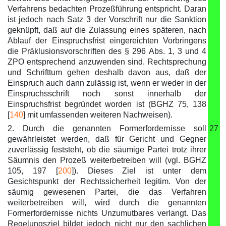
Verfahrens bedachten Prozeßführung entspricht. Daran
ist jedoch nach Satz 3 der Vorschrift nur die Sanktion
geknüpft, daß auf die Zulassung eines späteren, nach
Ablauf der Einspruchsfrist eingereichten Vorbringens
die Präklusionsvorschriften des § 296 Abs. 1, 3 und 4
ZPO entsprechend anzuwenden sind. Rechtsprechung
und Schrifttum gehen deshalb davon aus, daß der
Einspruch auch dann zulässig ist, wenn er weder in der
Einspruchsschrift noch sonst innerhalb der
Einspruchsfrist begründet worden ist (BGHZ 75, 138
[
140
] mit umfassenden weiteren Nachweisen).
2. Durch die genannten Formerfordernisse soll
27
gewährleistet werden, daß für Gericht und Gegner
zuverlässig feststeht, ob die säumige Partei trotz ihrer
Säumnis den Prozeß weiterbetreiben will (vgl. BGHZ
105, 197 [
200
]). Dieses Ziel ist unter dem
Gesichtspunkt der Rechtssicherheit legitim. Von der
säumig gewesenen Partei, die das Verfahren
weiterbetreiben will, wird durch die genannten
Formerfordernisse nichts Unzumutbares verlangt. Das
Regelungsziel bildet jedoch nicht nur den sachlichen