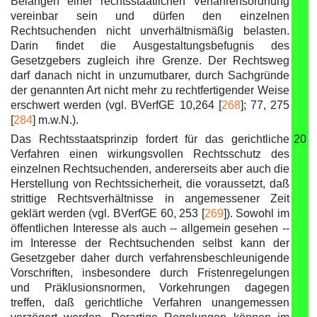
Belangen einer rechtsstaatlichen Verfahrensordnung
vereinbar sein und dürfen den einzelnen
Rechtsuchenden nicht unverhältnismäßig belasten.
Darin findet die Ausgestaltungsbefugnis des
Gesetzgebers zugleich ihre Grenze. Der Rechtsweg
darf danach nicht in unzumutbarer, durch Sachgründe
der genannten Art nicht mehr zu rechtfertigender Weise
erschwert werden (vgl. BVerfGE 10,264 [
268
]; 77, 275
[
284
] m.w.N.).
Das Rechtsstaatsprinzip fordert für das gerichtliche
20
Verfahren einen wirkungsvollen Rechtsschutz des
einzelnen Rechtsuchenden, andererseits aber auch die
Herstellung von Rechtssicherheit, die voraussetzt, daß
strittige Rechtsverhältnisse in angemessener Zeit
geklärt werden (vgl. BVerfGE 60, 253 [
269
]). Sowohl im
öffentlichen Interesse als auch -- allgemein gesehen --
im Interesse der Rechtsuchenden selbst kann der
Gesetzgeber daher durch verfahrensbeschleunigende
Vorschriften, insbesondere durch Fristenregelungen
und Präklusionsnormen, Vorkehrungen dagegen
treffen, daß gerichtliche Verfahren unangemessen