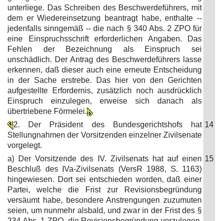
unterliege. Das Schreiben des Beschwerdeführers, mit
dem er Wiedereinsetzung beantragt habe, enthalte --
jedenfalls sinngemäß -- die nach § 340 Abs. 2 ZPO für
eine Einspruchsschrift erforderlichen Angaben. Das
Fehlen der Bezeichnung als Einspruch sei
unschädlich. Der Antrag des Beschwerdeführers lasse
erkennen, daß dieser auch eine erneute Entscheidung
in der Sache erstrebe. Das hier von den Gerichten
aufgestellte Erfordernis, zusätzlich noch ausdrücklich
Einspruch einzulegen, erweise sich danach als
übertriebene Förmelei.
2. Der Präsident des Bundesgerichtshofs hat
14
Stellungnahmen der Vorsitzenden einzelner Zivilsenate
vorgelegt.
a) Der Vorsitzende des IV. Zivilsenats hat auf einen
15
Beschluß des IVa-Zivilsenats (VersR 1988, S. 1163)
hingewiesen. Dort sei entschieden worden, daß einer
Partei, welche die Frist zur Revisionsbegründung
versäumt habe, besondere Anstrengungen zuzumuten
seien, um nunmehr alsbald, und zwar in der Frist des §
234 Abs. 1 ZPO, die Revisionsbegründung vorzulegen.