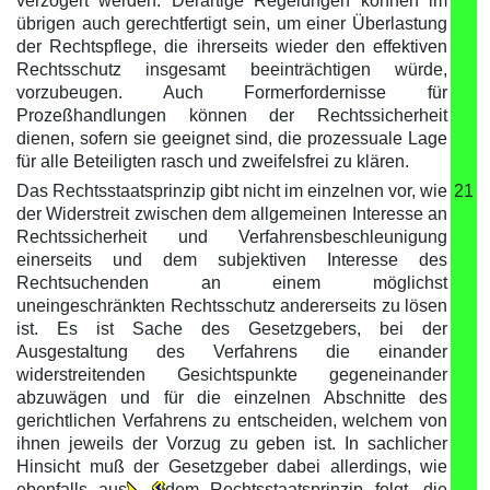
verzögert werden. Derartige Regelungen können im
übrigen auch gerechtfertigt sein, um einer Überlastung
der Rechtspflege, die ihrerseits wieder den effektiven
Rechtsschutz insgesamt beeinträchtigen würde,
vorzubeugen. Auch Formerfordernisse für
Prozeßhandlungen können der Rechtssicherheit
dienen, sofern sie geeignet sind, die prozessuale Lage
für alle Beteiligten rasch und zweifelsfrei zu klären.
Das Rechtsstaatsprinzip gibt nicht im einzelnen vor, wie
21
der Widerstreit zwischen dem allgemeinen Interesse an
Rechtssicherheit und Verfahrensbeschleunigung
einerseits und dem subjektiven Interesse des
Rechtsuchenden an einem möglichst
uneingeschränkten Rechtsschutz andererseits zu lösen
ist. Es ist Sache des Gesetzgebers, bei der
Ausgestaltung des Verfahrens die einander
widerstreitenden Gesichtspunkte gegeneinander
abzuwägen und für die einzelnen Abschnitte des
gerichtlichen Verfahrens zu entscheiden, welchem von
ihnen jeweils der Vorzug zu geben ist. In sachlicher
Hinsicht muß der Gesetzgeber dabei allerdings, wie
ebenfalls aus
dem Rechtsstaatsprinzip folgt, die