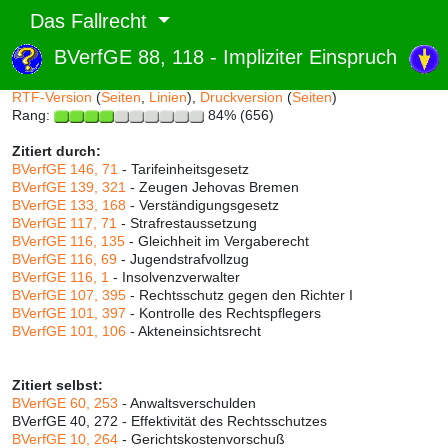
Das Fallrecht
BVerfGE 88, 118 - Impliziter Einspruch
Abruf und Rang:
RTF-Version
(
Seiten
,
Linien
),
Druckversion
(
Seiten
)
Rang:
84% (656)
Zitiert durch:
BVerfGE 146, 71
- Tarifeinheitsgesetz
BVerfGE 139, 321
- Zeugen Jehovas Bremen
BVerfGE 133, 168
- Verständigungsgesetz
BVerfGE 117, 71
- Strafrestaussetzung
BVerfGE 116, 135
- Gleichheit im Vergaberecht
BVerfGE 116, 69
- Jugendstrafvollzug
BVerfGE 116, 1
- Insolvenzverwalter
BVerfGE 107, 395
- Rechtsschutz gegen den Richter I
BVerfGE 101, 397
- Kontrolle des Rechtspflegers
BVerfGE 101, 106
- Akteneinsichtsrecht
Zitiert selbst:
BVerfGE 60, 253
- Anwaltsverschulden
BVerfGE 40, 272 - Effektivität des Rechtsschutzes
BVerfGE 10, 264
- Gerichtskostenvorschuß