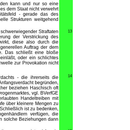
erden kann und nur so eine
 es dem Staat nicht verwehrt
itätsfeld - gerade das des
elle Strukturen weitgehend
g schwerwiegender Straftaten
13
erung der Verstrickung des
wirkt, diese also durch die
generellen Auftrag der dem
e. Das schließt eine bloße
inläßt, oder ein schlichtes
welle zur Provokation nicht
14
achts - die ihrerseits die
 Anfangsverdacht begründen,
cher beziehen Haschisch oft
Drogenmarktes, vgl. BVerfGE
rlaubten Handeltreiben mit
fe über kleinere Mengen zu
 Schließlich ist zu bedenken,
genhändlern verfügen, die
gen solche Beziehungen dann