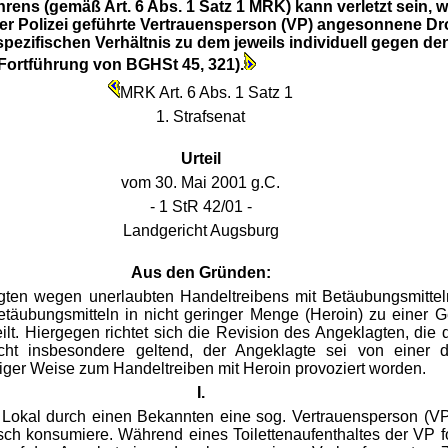
hrens (gemäß Art. 6 Abs. 1 Satz 1 MRK) kann verletzt sein,
der Polizei geführte Vertrauensperson (VP) angesonnene D
pezifischen Verhältnis zu dem jeweils individuell gegen de
Fortführung von BGHSt 45, 321).
MRK Art. 6 Abs. 1 Satz 1
1. Strafsenat
Urteil
vom 30. Mai 2001 g.C.
- 1 StR 42/01 -
Landgericht Augsburg
Aus den Gründen:
gten wegen unerlaubten Handeltreibens mit Betäubungsmitte
täubungsmitteln in nicht geringer Menge (Heroin) zu einer Ge
lt. Hiergegen richtet sich die Revision des Angeklagten, die 
cht insbesondere geltend, der Angeklagte sei von einer d
iger Weise zum Handeltreiben mit Heroin provoziert worden.
I.
m Lokal durch einen Bekannten eine sog. Vertrauensperson (VP
ch konsumiere. Während eines Toilettenaufenthaltes der VP fo