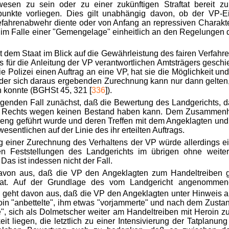
wesen zu sein oder zu einer zukünftigen Straftat bereit zu
punkte vorliegen. Dies gilt unabhängig davon, ob der VP-Ei
efahrenabwehr diente oder von Anfang an repressiven Charakte
st im Falle einer "Gemengelage" einheitlich an den Regelunge
st dem Staat im Blick auf die Gewährleistung des fairen Verfa
 für die Anleitung der VP verantwortlichen Amtsträgers geschie
ie Polizei einen Auftrag an eine VP, hat sie die Möglichkeit und
r sich daraus ergebenden Zurechnung kann nur dann gelten, 
n konnte (BGHSt 45, 321 [
336
]).
iegenden Fall zunächst, daß die Bewertung des Landgerichts, d
on Rechts wegen keinen Bestand haben kann. Dem Zusammenh
eng geführt wurde und deren Treffen mit dem Angeklagten un
sentlichen auf der Linie des ihr erteilten Auftrags.
ng einer Zurechnung des Verhaltens der VP würde allerdings e
en Feststellungen des Landgerichts im übrigen ohne weite
Das ist indessen nicht der Fall.
davon aus, daß die VP den Angeklagten zum Handeltreiben g
at. Auf der Grundlage des vom Landgericht angenommenen
l geht davon aus, daß die VP den Angeklagten unter Hinweis a
in "anbettelte", ihm etwas "vorjammerte" und nach dem Zusta
, sich als Dolmetscher weiter am Handeltreiben mit Heroin zu
it liegen, die letztlich zu einer Intensivierung der Tatplanun