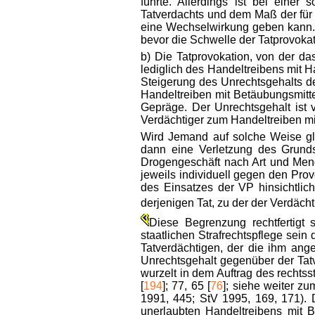
führte. Allerdings ist bei ein
Tatverdachts und dem Maß der für 
eine Wechselwirkung geben kann. Je
bevor die Schwelle der Tatprovokati
b) Die Tatprovokation, von der da
lediglich des Handeltreibens mit H
Steigerung des Unrechtsgehalts de
Handeltreiben mit Betäubungsmitte
Gepräge. Der Unrechtsgehalt ist
Verdächtiger zum Handeltreiben mi
Wird Jemand auf solche Weise glei
dann eine Verletzung des Grund
Drogengeschäft nach Art und Meng
jeweils individuell gegen den Prov
des Einsatzes der VP hinsichtlic
derjenigen Tat, zu der der Verdächt
Diese Begrenzung rechtfertigt 
staatlichen Strafrechtspflege sein
Tatverdächtigen, der die ihm ang
Unrechtsgehalt gegenüber der Tatve
wurzelt in dem Auftrag des rechts
[
194
]; 77, 65 [
76
]; siehe weiter z
1991, 445; StV 1995, 169, 171). 
unerlaubten Handeltreibens mit 