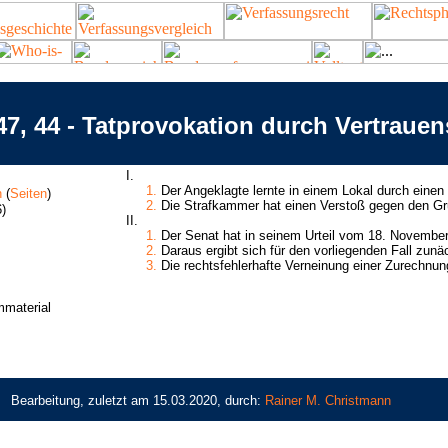
7, 44 - Tatprovokation durch Vertraue
I.
1.
Der Angeklagte lernte in einem Lokal durch einen 
n
(
Seiten
)
2.
Die Strafkammer hat einen Verstoß gegen den Gru
)
II.
1.
Der Senat hat in seinem Urteil vom 18. November
2.
Daraus ergibt sich für den vorliegenden Fall zunäc
3.
Die rechtsfehlerhafte Verneinung einer Zurechnung
material
Bearbeitung, zuletzt am 15.03.2020, durch:
Rainer M. Christmann