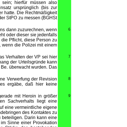
 sein; hierfür müssen also
nsatz ursprünglich (bis zur
r hatte. Die Rechtmäßigkeit
n der StPO zu messen (BGHSt
hrens dann zuzurechnen, wenn
6
ht oder dieser sie jedenfalls
 die Pflicht, diese Person zu
wenn die Polizei mit einem
as Verhalten der VP sei hier
7
ang der Urteilsgründe kann
d Be. überwacht wurden. Das
ine Verwerfung der Revision
8
res ergäbe, daß hier keine
erade mit Heroin in größer
9
 Sachverhalts liegt eine
uf eine vermeintliche eigene
ndebringen des Kontaktes zu
 beteiligen. Darin kann eine
g im Sinne einer Provokation