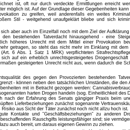
chnet ist, oft nur durch verdeckte Ermittlungen erreicht w
ter möglich ist. Auf der Grundlage dieser Gegebenheiten kann
vokation zu greifen, weil anderenfalls ein weites Kriminal
oßem Stil - weitgehend unaufgeklärt bliebe und sich krimin
 sich aber auch im Einzelfall noch mit dem Ziel der Aufklärun
er den bestehenden Tatverdacht hinausgehend - eine Steig
utlich höheres Unrecht mit dem Mittel einer Provokation be
ehr getragen, so steht das nicht mehr im Einklang mit dem 
(Art. 6 Abs. 1 Satz 1 MRK) verpflichteten Strafrechtspfleg
sich auf ein erheblich unrechtsgesteigertes Drogengeschäft e
rmaßen gesteigerten Unrecht nicht aus, wenn dadurch die Sch
tsqualität des gegen den Provozierten bestehenden Tatverd
begrenzt - können neben den tatsächlichen Umständen, die den
ebenheiten mit in Betracht gezogen werden: Cannabisverbrau
sogenannten harten Drogen handeln (sog. Einheitlichkeit des 
uch nach der Erfahrung des Senats gängiger Praxis beim une
üpften Lieferbeziehungen zunächst sogenannte Vertrauenskäu
s Risiko aus Sicht der Täter zunächst noch nicht allzu hoch ist.
 gute Kontakte und "Geschäftsbeziehungen" zu anderen Dro
u beschaffenden Rauschgifts leistungsfähiger sind; sie vermö
dazu auch bereit, um daraus eigenen Gewinn zu ziehen.