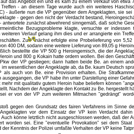
g auf das Angebot ein und es kam zu einem Verkauf von etwa 
Treffen - an diesem Tage wurde auch ein weiteres Haschis
HC) - äußerte nun die VP gegenüber dem Angeklagten, sie sei
Angeklagte - gegen den nicht der Verdacht bestand, Heroinges
- antwortete zunächst abwehrend sinngemäß, daß solche Gesch
rmeintliche Bezugsprobleme klagte, versuchte er indessen 
 weiteren Verlauf gelang ihm dies und er arrangierte ein Treff
eschäften. Zu
nächst erfolgte eine Probelieferung von 5,5
von 400 DM, sodann eine weitere Lieferung von 89,05 g Heroin
ich bestellte die VP 500 g Heroingemisch, die der Angeklagte 
eroin und 800 g Kokain hatte ordern wollen. Bei den Geschäf
n Pkw der VP gestiegen; dann hatten beide Be. an einem an
 im wesentlichen der Angeklagte ab, da Be. kaum Deutsch sprac
 als auch von Be. eine Provision erhalten. Die Strafkammer
ausgegangen, die VP habe ihn unter Darstellung einer Gefahr 
mehr mit qualitativ gutem Heroin habe beliefern können "ange
tellt. Nachdem der Angeklagte den Kontakt zu Be. hergestellt h
sei er von der VP zum weiteren Mitmachen "gedrängt" worde
stoß gegen den Grundsatz des fairen Verfahrens im Sinne de
Angeklagten vor dem Einsatz der VP kein Verdacht dahin
 Auch könne letztlich nicht ausgeschlossen werden, daß der 
ert worden sei. Eine "eventuelle Provokation" sei dem Staat
der Kenntnis der Polizei umfaßte Verhalten der VP keine Tatpro