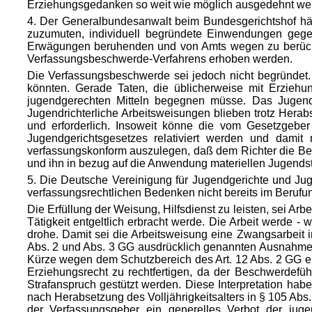
Erziehungsgedanken so weit wie möglich ausgedehnt werd
4. Der Generalbundesanwalt beim Bundesgerichtshof hä
zuzumuten, individuell begründete Einwendungen gegen
Erwägungen beruhenden und von Amts wegen zu berücksic
Verfassungsbeschwerde-Verfahrens erhoben werden.
Die Verfassungsbeschwerde sei jedoch nicht begründet
könnten. Gerade Taten, die üblicherweise mit Erziehu
jugendgerechten Mitteln begegnen müsse. Das Jugends
Jugendrichterliche Arbeitsweisungen blieben trotz Her
und erforderlich. Insoweit könne die vom Gesetzgebe
Jugendgerichtsgesetzes relativiert werden und dami
verfassungskonform auszulegen, daß dem Richter die Befu
und ihn in bezug auf die Anwendung materiellen Jugends
5. Die Deutsche Vereinigung für Jugendgerichte und Ju
verfassungsrechtlichen Bedenken nicht bereits im Beruf
Die Erfüllung der Weisung, Hilfsdienst zu leisten, sei Arb
Tätigkeit entgeltlich erbracht werde. Die Arbeit werde 
drohe. Damit sei die Arbeitsweisung eine Zwangsarbeit i
Abs. 2 und Abs. 3 GG ausdrücklich genannten Ausnahmen 
Kürze wegen dem Schutzbereich des Art. 12 Abs. 2 GG ent
Erziehungsrecht zu rechtfertigen, da der Beschwerdeführ
Strafanspruch gestützt werden. Diese Interpretation h
nach Herabsetzung des Volljährigkeitsalters in § 105 Abs.
der Verfassungsgeber ein generelles Verbot der juge