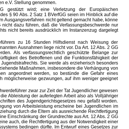
en e.V. Stellung genommen.
G gestützt wird; eine Verletzung der Europäischen
s § 90 Abs. 2 Satz 1 BVerfGG seien im Hinblick auf die
 im Ausgangsverfahren nicht geltend gemacht habe, könne
G nicht dazu führen, daß die Verfassungsbeschwerde nur
s nicht bereits ausdrücklich im Instanzenzug dargelegt
eführers zu 16 Stunden Hilfsdienst nach Weisung der
genannten Ausnahmen liege nicht vor. Da Art. 12 Abs. 2 GG
rden. Als verfassungsrechtlich geschützte Belange zur
ftigkeit des Betroffenen und die Funktionsfähigkeit der
 Jugendstrafrechts. Sie werde als erzieherisch besonders
sentziehende Maßnahmen, insbesondere die Verhängung von
enen angeordnet werden, so bestünde die Gefahr eines
ch möglicherweise gezwungen, auf ihm weniger geeignet
chwerdeführer zwar zur Zeit der Tat Jugendlicher gewesen
ie Ableistung der auferlegten Arbeit also als Volljähriger
schriften des Jugendgerichtsgesetzes neu gefaßt worden.
legung von Arbeitsleistung erscheine bei Jugendlichen im
ziehung durch die Eltern als ausreichende Rechtfertigung
ne Einschränkung der Grundrechte aus Art. 12 Abs. 2 GG
cheine auch, die Rechtfertigung aus der Notwendigkeit einer
nssystems bedingen dürfte. Im Entwurf eines Gesetzes zur