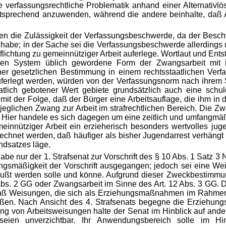
verfassungsrechtliche Problematik anhand einer Alternativlösu
sprechend anzuwenden, während die andere beinhalte, daß A
en die Zulässigkeit der Verfassungsbeschwerde, da der Besc
habe; in der Sache sei die Verfassungsbeschwerde allerdings u
chtung zu gemeinnütziger Arbeit auferlege. Wortlaut und Ents
chen System üblich gewordene Form der Zwangsarbeit mit 
iner gesetzlichen Bestimmung in einem rechtsstaatlichen Ver
uferlegt werden, würden von der Verfassungsnorm nach ihrem Si
taatlich gebotener Wert gebiete grundsätzlich auch eine schu
mit der Folge, daß der Bürger eine Arbeits
auflage, die ihm in
eglichen Zwang zur Arbeit im strafrechtlichen Bereich. Die Zwan
n. Hier handele es sich dagegen um eine zeitlich und umfangmäßi
meinnütziger Arbeit ein erzieherisch besonders wertvolles juge
rechnet werden, daß häufiger als bisher Jugendarrest verhängt 
ndsatzes läge.
 habe nur der 1. Strafsenat zur Vorschrift des § 10 Abs. 1 Sat
ngsmäßigkeit der Vorschrift ausgegangen; jedoch sei eine Wei
nflußt werden solle und könne. Aufgrund dieser Zweckbestimm
Abs. 2 GG oder Zwangsarbeit im Sinne des Art. 12 Abs. 3 GG. D
u, daß Weisungen, die sich als Erziehungsmaßnahmen im Rahmen
eßen. Nach Ansicht des 4. Strafsenats begegne die Erziehun
lung von Arbeitsweisungen halte der Senat im Hinblick auf ander
 seien unverzichtbar. Ihr Anwendungsbereich
solle im Hi