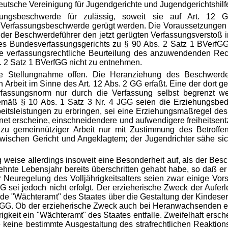
tsche Vereinigung für Jugendgerichte und Jugendgerichtshilf
sungsbeschwerde für zulässig, soweit sie auf Art. 12 G
 Verfassungsbeschwerde gerügt werden. Die Voraussetzungen de
 der Beschwerdeführer den jetzt gerügten Verfassungsverstoß
es Bundesverfassungsgerichts zu § 90 Abs. 2 Satz 1 BVerfG
ne verfassungsrechtliche Beurteilung des anzuwendenden Recht
s. 2 Satz 1 BVerfGG nicht zu entnehmen.
ie Stellungnahme offen. Die Heranziehung des Beschwerd
 Arbeit im Sinne des Art. 12 Abs. 2 GG erfaßt. Eine der dort 
fassungsnorm nur durch die Verfassung selbst begrenzt we
emäß § 10 Abs. 1 Satz 3 Nr. 4 JGG seien die Erziehungsbedür
rbeitsleistungen zu erbringen, sei eine Erziehungsmaßregel des
ignet erscheine, einschneidendere und aufwendigere freiheit
g zu gemeinnütziger Arbeit nur mit Zustimmung des Betroff
wischen Gericht und Angeklagtem; der Jugendrichter sähe si
 weise allerdings insoweit eine Besonderheit auf, als der Bes
zehnte Lebensjahr bereits überschritten gehabt habe, so daß er d
Neuregelung des Volljährigkeitsalters seien zwar einige Vor
 sei jedoch nicht erfolgt. Der erzieherische Zweck der Aufer
ende "Wächteramt" des Staates über die Gestaltung der Kindeser
2 GG. Ob der
erzieherische Zweck auch bei Heranwachsenden ei
ährigkeit ein "Wächteramt" des Staates entfalle. Zweifelhaft ers
ese keine bestimmte Ausgestaltung des strafrechtlichen Reaktio