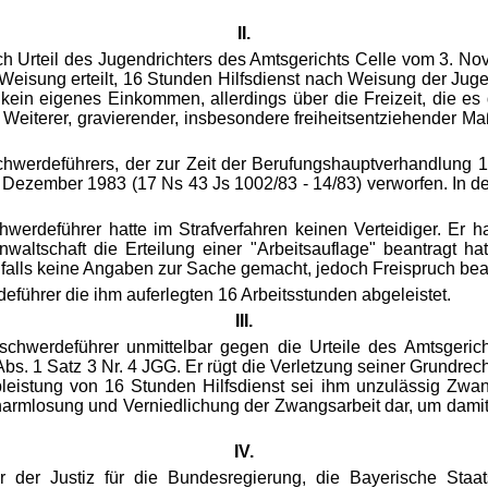
II.
rch Urteil des Jugendrichters des Amtsgerichts Celle vom 3. N
isung erteilt, 16 Stunden Hilfsdienst nach Weisung der Jugendg
 kein eigenes Einkommen, allerdings über die Freizeit, die es
Weiterer, gravierender, insbesondere freiheitsentziehender Ma
chwerdeführers, der zur Zeit der Berufungshauptverhandlung 
 Dezember 1983 (17 Ns 43 Js 1002/83 - 14/83) verworfen. In d
werdeführer hatte im Strafverfahren keinen Verteidiger. Er 
tschaft die Erteilung einer "Arbeitsauflage" beantragt hatt
falls keine Angaben zur Sache gemacht, jedoch Freispruch bea
führer die ihm auferlegten 16 Arbeitsstunden abgeleistet.
III.
schwerdeführer unmittelbar gegen die Urteile des Amtsgeri
s. 1 Satz 3 Nr. 4 JGG. Er rügt die Verletzung seiner Grundrech
bleistung von 16 Stunden Hilfsdienst sei ihm unzulässig Zwan
erharmlosung und Verniedlichung der Zwangsarbeit dar, um damit
IV.
der Justiz für die Bundesregierung, die Bayerische Staats