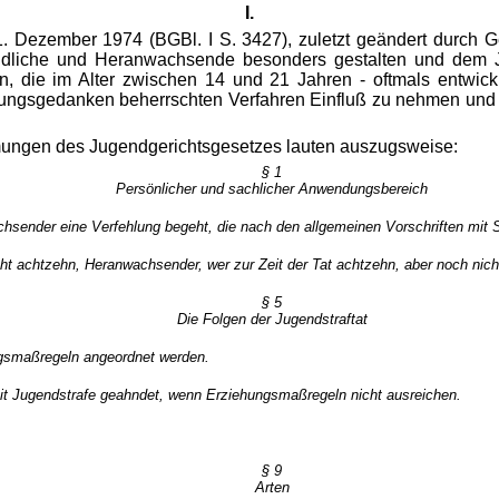
I.
 Dezember 1974 (BGBl. I S. 3427), zuletzt geändert durch G
endliche und Heranwachsende besonders gestalten und dem Ju
n, die im Alter zwischen 14 und 21
Jahren - oftmals entwic
ungsgedanken beherrschten Verfahren Einfluß zu nehmen und si
mungen des Jugendgerichtsgesetzes lauten auszugsweise:
§ 1
Persönlicher und sachlicher Anwendungsbereich
chsender eine Verfehlung begeht, die nach den allgemeinen Vorschriften mit St
icht achtzehn, Heranwachsender, wer zur Zeit der Tat achtzehn, aber noch nich
§ 5
Die Folgen der Jugendstraftat
ngsmaßregeln angeordnet werden.
 mit Jugendstrafe geahndet, wenn Erziehungsmaßregeln nicht ausreichen.
§ 9
Arten