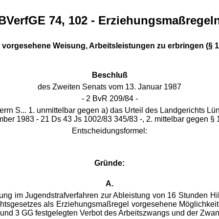
BVerfGE 74, 102 - Erziehungsmaßregel
orgesehene Weisung, Arbeitsleistungen zu erbringen (§ 10 
Beschluß
des Zweiten Senats vom 13. Januar 1987
- 2 BvR 209/84 -
rn S... 1. unmittelbar gegen a) das Urteil des Landgerichts L
mber 1983 - 21 Ds 43 Js 1002/83 345/83 -, 2. mittelbar gegen § 
Entscheidungsformel:
Gründe:
A.
ng im Jugendstrafverfahren zur Ableistung von 16 Stunden Hilfs
chtsgesetzes als Erziehungsmaßregel vorgesehene Möglichkeit r
und 3 GG festgelegten Verbot des Arbeitszwangs und der Zwangs