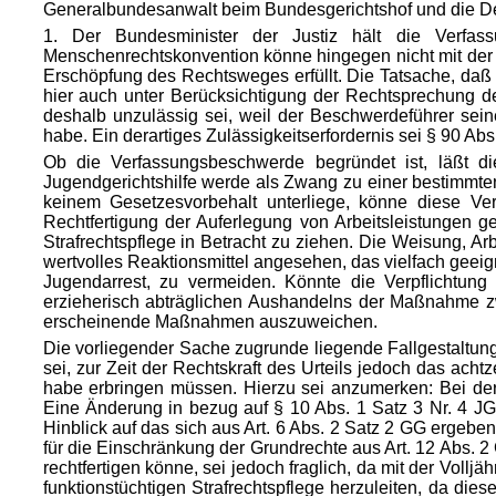
Generalbundesanwalt beim Bundesgerichtshof und die Deu
1. Der Bundesminister der Justiz hält die Verfas
Menschenrechtskonvention könne hingegen nicht mit der
Erschöpfung des Rechtsweges erfüllt. Die Tatsache, daß
hier auch unter Berücksichtigung der Rechtsprechung d
deshalb unzulässig sei, weil der Beschwerdeführer sei
habe. Ein derartiges Zulässigkeitserfordernis sei § 90 Ab
Ob die Verfassungsbeschwerde begründet ist, läßt d
Jugendgerichtshilfe werde
als Zwang zu einer bestimmten
keinem Gesetzesvorbehalt unterliege, könne diese Ver
Rechtfertigung der Auferlegung von Arbeitsleistungen g
Strafrechtspflege in Betracht zu ziehen. Die Weisung, A
wertvolles Reaktionsmittel angesehen, das vielfach gee
Jugendarrest, zu vermeiden. Könnte die Verpflichtun
erzieherisch abträglichen Aushandelns der Maßnahme z
erscheinende Maßnahmen auszuweichen.
Die vorliegender Sache zugrunde liegende Fallgestaltung
sei, zur Zeit der Rechtskraft des Urteils jedoch das acht
habe erbringen müssen. Hierzu sei anzumerken: Bei der 
Eine Änderung in bezug auf § 10 Abs. 1 Satz 3 Nr. 4 JGG
Hinblick auf das sich aus Art. 6 Abs. 2 Satz 2 GG ergeb
für die Einschränkung der Grundrechte aus Art. 12 Abs. 
rechtfertigen könne, sei jedoch fraglich, da mit der Vollj
funktionstüchtigen Strafrechtspflege herzuleiten, da di