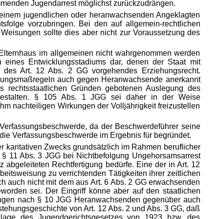
ommenden Jugendarrest möglichst zurückzudrängen.
h einem jugendlichen oder heranwachsenden Angeklagten
folge vorzubringen. Bei den auf allgemein-rechtlichen
Weisungen sollte dies aber nicht zur Voraussetzung des
m Elternhaus im allgemeinen nicht wahrgenommen werden
n eines Entwicklungsstadiums dar, denen der Staat mit
n des Art. 12 Abs. 2 GG vorgehendes Erziehungsrecht.
rziehungsmaßregeln auch gegen Heranwachsende anerkannt
us rechtsstaatlichen Gründen gebotenen Auslegung des
mgestalten. § 105 Abs. 1 JGG sei daher in der Weise
 nachteiligen Wirkungen der Volljährigkeit freizustellen
der Verfassungsbeschwerde, da der Beschwerdeführer seine
 die Verfassungsbeschwerde im Ergebnis für begründet.
oder karitativen Zwecks grundsätzlich im Rahmen beruflicher
ach § 11 Abs. 3 JGG bei Nichtbefolgung Ungehorsamsarrest
abgeleiteten Rechtfertigung bedürfe. Eine der in Art. 12
tsweisung zu verrichtenden Tätigkeiten ihrer zeitlichen
ich auch nicht mit dem aus Art. 6 Abs. 2 GG erwachsenden
eworden sei. Der Eingriff könne aber auf den staatlichen
Weisungen nach § 10 JGG Heranwachsenden gegenüber auch
ntstehungsgeschichte von Art. 12 Abs. 2 und Abs. 3 GG, daß
undlage des Jugendgerichtsgesetzes von 1923 bzw. des