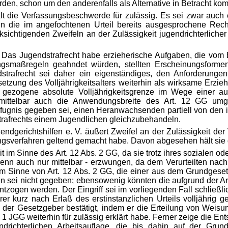
en, schon um den anderenfalls als Alternative in Betracht k
lt die Verfassungsbeschwerde für zulässig. Es sei zwar auc
 die im angefochtenen Urteil bereits ausgesprochene Rechts
htigenden Zweifeln an der Zulässigkeit jugendrichterlicher 
. Das Jugendstrafrecht habe erzieherische Aufgaben, die vo
ngsmaßregeln geahndet würden, stellten Erscheinungsforme
trafrecht sei daher ein eigenständiges, den Anforderunge
absetzung des Volljährigkeitsalters weiterhin als wirksame E
r gezogene absolute Volljährigkeitsgrenze im Wege einer a
t mittelbar auch die Anwendungsbreite des Art. 12 GG u
gnis gegeben sei, einen Heranwachsenden partiell von den ihm
trafrechts einem Jugendlichen gleichzubehandeln.
gend
gerichtshilfen e. V. äußert Zweifel an der Zulässigkeit 
ungsverfahren geltend gemacht habe. Davon abgesehen hält sie
eit im Sinne des Art. 12 Abs. 2 GG, da sie trotz ihres sozialen 
- wenn auch nur mittelbar - erzwungen, da dem Verurteilten n
m Sinne von Art. 12 Abs. 2 GG, die einer aus dem Grundgesetz 
sei nicht gegeben; ebensowenig könnten die aufgrund der Arbei
zogen werden. Der Eingriff sei im vorliegenden Fall schließl
er kurz nach Erlaß des erstinstanzlichen Urteils volljährig g
abe der Gesetzgeber bestätigt, indem er die Erteilung von 
 1 JGG weiterhin für zulässig erklärt habe. Ferner zeige die E
ndrichterlichen Arbeitsauflage, die bis dahin auf der Gr