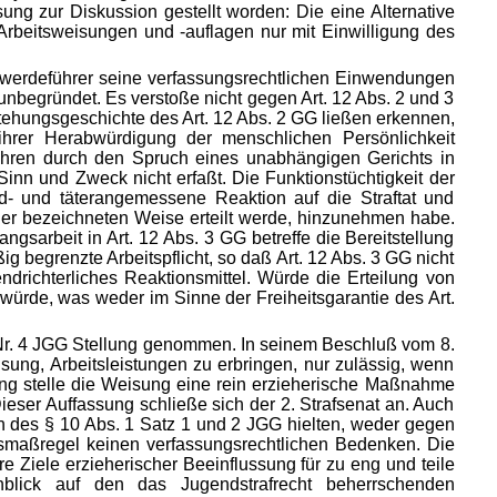
ng zur Diskussion gestellt worden: Die eine Alternative
rbeitsweisungen und -auflagen nur mit Einwilligung des
hwerdeführer seine verfassungsrechtlichen Einwendungen
nbegründet. Es verstoße nicht gegen Art. 12 Abs. 2 und 3
tehungsgeschichte des Art. 12 Abs. 2 GG ließen erkennen,
ihrer Herabwürdigung der menschlichen Persönlichkeit
fahren durch den Spruch eines unabhängigen Gerichts in
nn und Zweck nicht erfaßt. Die Funktionstüchtigkeit der
ld- und täterangemessene Reaktion auf die Straftat und
 der bezeichneten Weise erteilt werde, hinzunehmen habe.
gsarbeit in Art. 12 Abs. 3 GG betreffe die Bereitstellung
g begrenzte Arbeitspflicht, so daß Art. 12 Abs. 3 GG nicht
ndrichterliches Reaktionsmittel. Würde die Erteilung von
würde, was weder im Sinne der Freiheitsgarantie des Art.
z 3 Nr. 4 JGG Stellung genommen. In seinem Beschluß vom 8.
sung, Arbeitsleistungen zu erbringen, nur zulässig, wenn
ung stelle die Weisung eine rein erzieherische Maßnahme
ieser Auffassung schließe sich der 2. Strafsenat an. Auch
 des § 10 Abs. 1 Satz 1 und 2 JGG hielten, weder gegen
gsmaßregel keinen verfassungsrechtlichen Bedenken. Die
e Ziele erzieherischer Beeinflussung für zu eng und teile
nblick auf den das Jugendstrafrecht beherrschenden