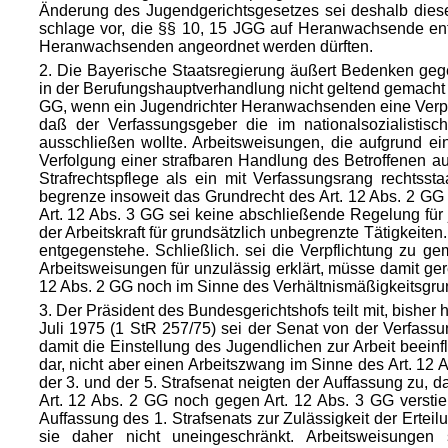
Änderung des Jugendgerichtsgesetzes sei deshalb diese 
schlage vor, die §§ 10, 15 JGG auf Heranwachsende ent
Heranwachsenden angeordnet werden dürften.
2. Die Bayerische Staatsregierung äußert Bedenken geg
in der Berufungshauptverhandlung nicht geltend gemacht 
GG, wenn ein Jugendrichter Heranwachsenden eine Verpfli
daß der Verfassungsgeber die im nationalsozialistis
ausschließen wollte. Arbeitsweisungen, die aufgrund e
Verfolgung einer strafbaren Handlung des Betroffenen a
Strafrechtspflege als ein mit Verfassungsrang rechtss
begrenze insoweit das Grundrecht des Art. 12 Abs. 2 GG 
Art. 12 Abs. 3 GG sei keine abschließende Regelung für j
der Arbeitskraft für grundsätzlich unbegrenzte Tätigkeite
entgegenstehe. Schließlich. sei die Verpflichtung zu ge
Arbeitsweisungen für unzulässig erklärt, müsse damit ge
12 Abs. 2 GG noch im Sinne des Verhältnismäßigkeitsgru
3. Der Präsident des Bundesgerichtshofs teilt mit, bisher
Juli 1975 (1 StR 257/75) sei der Senat von der Verfassu
damit die Einstellung des Jugendlichen zur Arbeit beei
dar, nicht aber einen Arbeitszwang im Sinne des Art. 12 
der 3. und der 5. Strafsenat neigten der Auffassung z
Art. 12 Abs. 2 GG noch gegen Art. 12 Abs. 3 GG versti
Auffassung des 1. Strafsenats zur Zulässigkeit der Ertei
sie daher nicht uneingeschränkt. Arbeitsweisungen