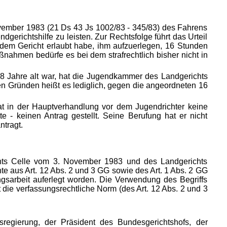
ovember 1983 (21 Ds 43 Js 1002/83 - 345/83) des Fahrens
erichtshilfe zu leisten. Zur Rechtsfolge führt das Urteil
 dem Gericht erlaubt habe, ihm aufzuerlegen, 16 Stunden
ßnahmen bedürfe es bei dem strafrechtlich bisher nicht in
18 Jahre alt war, hat die Jugendkammer des Landgerichts
en Gründen heißt es lediglich, gegen die angeordneten 16
hat in der Hauptverhandlung vor dem Jugendrichter keine
e - keinen Antrag gestellt. Seine Berufung hat er nicht
ntragt.
chts Celle vom 3. November 1983 und des Landgerichts
te aus Art. 12 Abs. 2 und 3 GG sowie des Art. 1 Abs. 2 GG
gsarbeit auferlegt worden. Die Verwendung des Begriffs
 die verfassungsrechtliche Norm (des Art. 12 Abs. 2 und 3
regierung, der Präsident des Bundesgerichtshofs, der