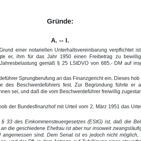
Gründe:
A. -- I.
Grund einer notariellen Unterhaltsvereinbarung verpflichtet i
gte er, ihm für das Jahr 1950 einen Freibetrag zu bewilli
n Jahresbelastung gemäß § 25 LStDVO von 685.- DM auf ins
führer Sprungberufung an das Finanzgericht ein. Dieses hob m
e des Beschwerdeführers fest. Zur Begründung führte er au
nen sei, und daß die vom Beschwerdeführer freiwillig zugesta
b der Bundesfinanzhof mit Urteil vom 2. März 1951 das Urtei
 § 33 des Einkommensteuergesetzes (EStG) ist, daß die Bel
g an die geschiedene Ehefrau ist aber nur insoweit zwangsläuf
nd angemessen sind. Dem Senat ist es jedoch nicht möglich,