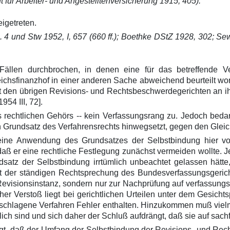
 für Arbeiter- und Angestelltenversicherung 1915, 405).
igetreten.
 4 und Stw 1952, I, 657 (660 ff.); Boethke DStZ 1928, 302; Sew
Fällen durchbrochen, in denen eine für das betreffende V
hsfinanzhof in einer anderen Sache abweichend beurteilt wor
it den übrigen Revisions- und Rechtsbeschwerdegerichten an ih
54 III, 72].
chtlichen Gehörs -- kein Verfassungsrang zu. Jedoch bedarf 
n Grundsatz des Verfahrensrechts hinwegsetzt, gegen den Gleich
r eine Anwendung des Grundsatzes der Selbstbindung hier v
aß er eine rechtliche Festlegung zunächst vermeiden wollte. 
atz der Selbstbindung irrtümlich unbeachtet gelassen hätte,
ht der ständigen Rechtsprechung des Bundesverfassungsgeric
evisionsinstanz, sondern nur zur Nachprüfung auf verfassungsr
lcher Verstoß liegt bei gerichtlichen Urteilen unter dem Gesicht
chlagene Verfahren Fehler enthalten. Hinzukommen muß vielme
ch sind und sich daher der Schluß aufdrängt, daß sie auf sa
tigt, daß der Umfang der Selbstbindung der Revisions- und Rech