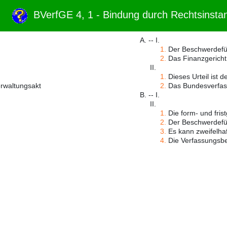
BVerfGE 4, 1 - Bindung durch Rechtsinst
A. -- I.
1.
Der Beschwerdeführe
2.
Das Finanzgericht 
II.
1.
Dieses Urteil ist 
erwaltungsakt
2.
Das Bundesverfass
B. -- I.
II.
1.
Die form- und fris
2.
Der Beschwerdeführ
3.
Es kann zweifelhaft
4.
Die Verfassungsbe