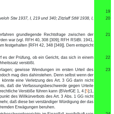
19
eloh Stw 1937, I, 219 und 340; Zitzlaff StW 1938, I,
20
erfahren grundlegende Rechtsfrage zwischen der
21
den war (vgl. RFH 40, 308 [309]; RFH RStBl. 1941,
m festgehalten [RFH 42, 348 [349]]. Dem entspricht
es der Prüfung, ob ein Gericht, das sich in einem
22
heitssatz verstößt.
orlagen; gewisse Wendungen im ersten Urteil des
23
Jedoch mag dies dahinstehen. Denn selbst wenn der
 könnte eine Verletzung des Art. 3 GG darin nicht
hts, daß die Verfassungsbeschwerde gegen Urteile
echtliche Verstöße führen kann (BVerfGE 1, 4 [
5
];1,
spunkt des Willkürverbots des Art. 3 Abs. 1 GG nicht
hr, daß diese bei verständiger Würdigung der das
chfremden Erwägungen beruhen.
tsbeschwerdegerichte im Einzelfall zweifelhaft sein
24