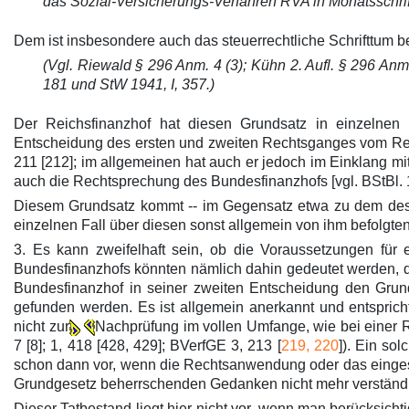
das Sozial-Versicherungs-Verfahren RVA in Monatsschrift
Dem ist insbesondere auch das steuerrechtliche Schrifttum be
(Vgl. Riewald § 296 Anm. 4 (3); Kühn 2. Aufl. § 296 Anm.
181 und StW 1941, I, 357.)
Der Reichsfinanzhof hat diesen Grundsatz in einzelnen 
Entscheidung des ersten und zweiten Rechtsganges vom Reic
211 [212]; im allgemeinen hat auch er jedoch im Einklang m
auch die Rechtsprechung des Bundesfinanzhofs [vgl. BStBl. 19
Diesem Grundsatz kommt -- im Gegensatz etwa zu dem des re
einzelnen Fall über diesen sonst allgemein von ihm befolgte
3. Es kann zweifelhaft sein, ob die Voraussetzungen fü
Bundesfinanzhofs könnten nämlich dahin gedeutet werden, d
Bundesfinanzhof in seiner zweiten Entscheidung den Grunds
gefunden werden. Es ist allgemein anerkannt und entspric
nicht zur
Nachprüfung im vollen Umfange, wie bei einer R
7 [8]; 1, 418 [428, 429]; BVerfGE 3, 213 [
219, 220
]). Ein so
schon dann vor, wenn die Rechtsanwendung oder das einges
Grundgesetz beherrschenden Gedanken nicht mehr verständli
Dieser Tatbestand liegt hier nicht vor, wenn man berücksich