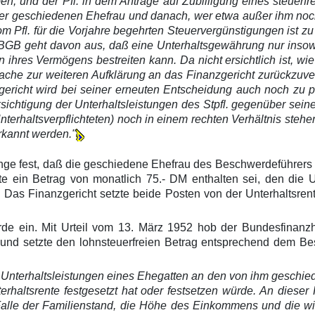
ben, und der Pfl. in dem Antrage auf Zubilligung eines steue
geschiedenen Ehefrau und danach, wer etwa außer ihm noch 
om Pfl. für die Vorjahre begehrten Steuervergünstigungen ist
BGB geht davon aus, daß eine Unterhaltsgewährung nur insowe
hres Vermögens bestreiten kann. Da nicht ersichtlich ist, wie
ache zur weiteren Aufklärung an das Finanzgericht zurückzuve
ericht wird bei seiner erneuten Entscheidung auch noch zu pr
sichtigung der Unterhaltsleistungen des Stpfl. gegenüber sei
rhaltsverpflichteten) noch in einem rechten Verhältnis stehen.
rkannt werden."
sgange fest, daß die geschiedene Ehefrau des Beschwerdeführe
e ein Betrag von monatlich 75.- DM enthalten sei, den die U
ne. Das Finanzgericht setzte beide Posten von der Unterhaltsr
de ein. Mit Urteil vom 13. März 1952 hob der Bundesfinanzho
f und setzte den lohnsteuerfreien Betrag entsprechend dem B
 Unterhaltsleistungen eines Ehegatten an den von ihm geschi
terhaltsrente festgesetzt hat oder festsetzen würde. An dies
Falle der Familienstand, die Höhe des Einkommens und die wirt