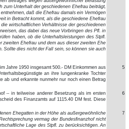
rfreien Betrages wegen außergewöhnlicher Belastung
zum Unterhalt der geschiedenen Ehefrau beiträgt,
 zu entnehmen, daß die Ehefrau damals ein Vermögen
it in Betracht kommt, als die geschiedene Ehefrau
 die wirtschaftlichen Verhältnisse der geschiedenen
rweisen, das dabei das neue Vorbringen des Pfl. in
üfen haben, ob die Unterhaltsleistungen des Stpfl.
ner zweiten Ehefrau und dem aus dieser zweiten Ehe
 Sollte dies nicht der Fall sein, so können sie auch
rs im Jahre 1950 insgesamt 500.- DM Einkommen aus
5
nterhaltsbegünstigte an ihre lungenkranke Tochter
ente ab und erkannte nunmehr nur noch einen Betrag
f -- in teilweise anderer Besetzung als im ersten
6
escheid des Finanzamts auf 1115.40 DM fest. Diese
edenen Ehegatten in der Höhe als außergewöhnliche
7
er Rechtsprechung vermag der Bundesfinanzhof nicht
schaftliche Lage des Stpfl. zu berücksichtigen. An