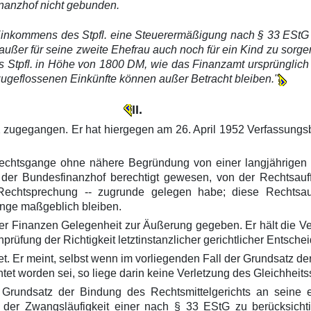
nanzhof nicht gebunden.
Einkommens des Stpfl. eine Steuerermäßigung nach § 33 EStG 
 außer für seine zweite Ehefrau auch noch für ein Kind zu sorge
es Stpfl. in Höhe von 1800 DM, wie das Finanzamt ursprünglic
zugeflossenen Einkünfte können außer Betracht bleiben."
II.
 zugegangen. Er hat hiergegen am 26. April 1952 Verfassungsb
Rechtsgange ohne nähere Begründung von einer langjährigen
 der Bundesfinanzhof berechtigt gewesen, von der Rechtsauf
 Rechtsprechung -- zugrunde gelegen habe; diese Rechtsa
ange maßgeblich bleiben.
r Finanzen Gelegenheit zur Äußerung gegeben. Er hält die Ver
rüfung der Richtigkeit letztinstanzlicher gerichtlicher Entsche
. Er meint, selbst wenn im vorliegenden Fall der Grundsatz der
t worden sei, so liege darin keine Verletzung des Gleichheits
n Grundsatz der Bindung des Rechtsmittelgerichts an seine
 der Zwangsläufigkeit einer nach § 33 EStG zu berücksich