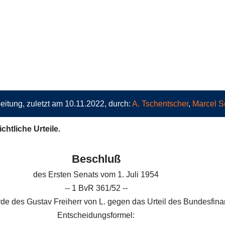
eitung, zuletzt am 10.11.2022, durch:
A. Tschentscher
,
Marcel S
chtliche Urteile.
Beschluß
des Ersten Senats vom 1. Juli 1954
-- 1 BvR 361/52 --
e des Gustav Freiherr von L. gegen das Urteil des Bundesfinan
Entscheidungsformel: