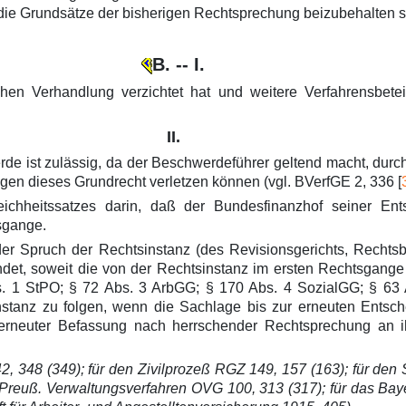
 die Grundsätze der bisherigen Rechtsprechung beizubehalten s
B. -- I.
en Verhandlung verzichtet hat und weitere Verfahrensbetei
II.
erde ist zulässig, da der Beschwerdeführer geltend macht, durc
ungen dieses Grundrecht verletzen können (vgl. BVerfGE 2, 336 [
leichheitssatzes darin, daß der Bundesfinanzhof seiner E
sgange.
der Spruch der Rechtsinstanz (des Revisionsgerichts, Rechts
det, soweit die von der Rechtsinstanz im ersten Rechtsgange
bs. 1 StPO; § 72 Abs. 3 ArbGG; § 170 Abs. 4 SozialGG; § 63
stanz zu folgen, wenn die Sachlage bis zur erneuten Entsch
i erneuter Befassung nach herrschender Rechtsprechung an i
, 348 (349); für den Zivilprozeß RGZ 149, 157 (163); für den S
as Preuß. Verwaltungsverfahren OVG 100, 313 (317); für das Bay