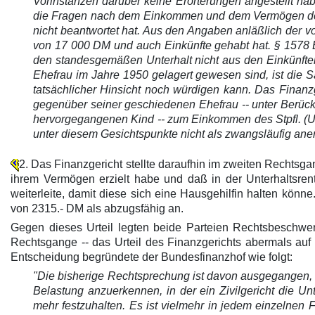
Vorinstanzen darüber keine Erörterungen angestellt ha
die Fragen nach dem Einkommen und dem Vermögen der 
nicht beantwortet hat. Aus den Angaben anläßlich der v
von 17 000 DM und auch Einkünfte gehabt hat. § 1578 
den standesgemäßen Unterhalt nicht aus den Einkünften i
Ehefrau im Jahre 1950 gelagert gewesen sind, ist die S
tatsächlicher Hinsicht noch würdigen kann. Das Finanzg
gegenüber seiner geschiedenen Ehefrau -- unter Berück
hervorgegangenen Kind -- zum Einkommen des Stpfl. (Unte
unter diesem Gesichtspunkte nicht als zwangsläufig ane
2. Das Finanzgericht stellte daraufhin im zweiten Recht
ihrem Vermögen erzielt habe und daß in der Unterhaltsrent
weiterleite, damit diese sich eine Hausgehilfin halten kön
von 2315.- DM als abzugsfähig an.
Gegen dieses Urteil legten beide Parteien Rechtsbeschwer
Rechtsgange -- das Urteil des Finanzgerichts abermals au
Entscheidung begründete der Bundesfinanzhof wie folgt:
"Die bisherige Rechtsprechung ist davon ausgegangen,
Belastung anzuerkennen, in der ein Zivilgericht die Un
mehr festzuhalten. Es ist vielmehr in jedem einzelnen 