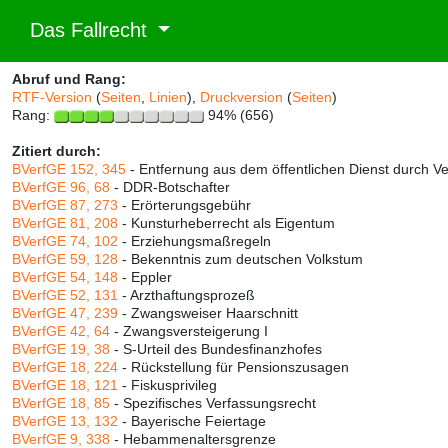
Das Fallrecht
Abruf und Rang:
RTF-Version
(
Seiten
,
Linien
),
Druckversion
(
Seiten
)
Rang:
94% (656)
Zitiert durch:
BVerfGE 152, 345
- Entfernung aus dem öffentlichen Dienst durch V
BVerfGE 96, 68
- DDR-Botschafter
BVerfGE 87, 273
- Erörterungsgebühr
BVerfGE 81, 208
- Kunsturheberrecht als Eigentum
BVerfGE 74, 102
- Erziehungsmaßregeln
BVerfGE 59, 128
- Bekenntnis zum deutschen Volkstum
BVerfGE 54, 148
- Eppler
BVerfGE 52, 131
- Arzthaftungsprozeß
BVerfGE 47, 239
- Zwangsweiser Haarschnitt
BVerfGE 42, 64
- Zwangsversteigerung I
BVerfGE 19, 38
- S-Urteil des Bundesfinanzhofes
BVerfGE 18, 224
- Rückstellung für Pensionszusagen
BVerfGE 18, 121
- Fiskusprivileg
BVerfGE 18, 85
- Spezifisches Verfassungsrecht
BVerfGE 13, 132
- Bayerische Feiertage
BVerfGE 9, 338
- Hebammenaltersgrenze