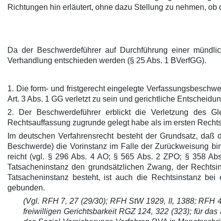
Richtungen hin erläutert, ohne dazu Stellung zu nehmen, ob
Da der Beschwerdeführer auf Durchführung einer mündlich
Verhandlung entschieden werden (§ 25 Abs. 1 BVerfGG).
1. Die form- und fristgerecht eingelegte Verfassungsbeschw
Art. 3 Abs. 1 GG verletzt zu sein und gerichtliche Entscheid
2. Der Beschwerdeführer erblickt die Verletzung des G
Rechtsauffassung zugrunde gelegt habe als im ersten Recht
Im deutschen Verfahrensrecht besteht der Grundsatz, daß 
Beschwerde) die Vorinstanz im Falle der Zurückweisung bin
reicht (vgl. § 296 Abs. 4 AO; § 565 Abs. 2 ZPO; § 358 A
Tatsacheninstanz den grundsätzlichen Zwang, der Rechtsin
Tatsacheninstanz besteht, ist auch die Rechtsinstanz be
gebunden.
(Vgl. RFH 7, 27 (29/30); RFH StW 1929, II, 1388; RFH 42
freiwilligen Gerichtsbarkeit RGZ 124, 322 (323); für d