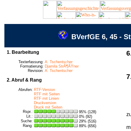
BVerfGE 6, 45 - S
1. Bearbeitung
6
Texterfassung:
A. Tschentscher
Formatierung:
Djamila StrÃ¶ÃŸner
Revision:
A. Tschentscher
7
2. Abruf & Rang
Abrufen:
RTF-Version
RTF mit Seiten
RTF mit Linien
Druckversion
Druck mit Seiten
Rspr.:
95% (128)
z
Lit.:
0% (92)
Suche:
29% (516)
Rang:
89% (656)
mi