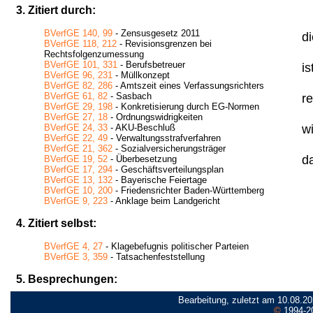
3. Zitiert durch:
BVerfGE 140, 99
- Zensusgesetz 2011
di
BVerfGE 118, 212
- Revisionsgrenzen bei
Rechtsfolgenzumessung
BVerfGE 101, 331
- Berufsbetreuer
is
BVerfGE 96, 231
- Müllkonzept
BVerfGE 82, 286
- Amtszeit eines Verfassungsrichters
BVerfGE 61, 82
- Sasbach
re
BVerfGE 29, 198
- Konkretisierung durch EG-Normen
BVerfGE 27, 18
- Ordnungswidrigkeiten
w
BVerfGE 24, 33
- AKU-Beschluß
BVerfGE 22, 49
- Verwaltungsstrafverfahren
BVerfGE 21, 362
- Sozialversicherungsträger
da
BVerfGE 19, 52
- Überbesetzung
BVerfGE 17, 294
- Geschäftsverteilungsplan
BVerfGE 13, 132
- Bayerische Feiertage
BVerfGE 10, 200
- Friedensrichter Baden-Württemberg
BVerfGE 9, 223
- Anklage beim Landgericht
4. Zitiert selbst:
BVerfGE 4, 27
- Klagebefugnis politischer Parteien
BVerfGE 3, 359
- Tatsachenfeststellung
5. Besprechungen:
Bearbeitung, zuletzt am 10.08.20
©
1994-2