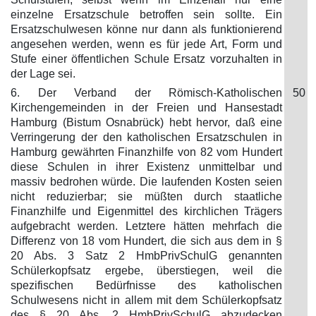
einzelne Ersatzschule betroffen sein sollte. Ein
Ersatzschulwesen könne nur dann als funktionierend
angesehen werden, wenn es für jede Art, Form und
Stufe einer öffentlichen Schule Ersatz vorzuhalten in
der Lage sei.
6. Der Verband der Römisch-Katholischen
50
Kirchengemeinden in der Freien und Hansestadt
Hamburg (Bistum Osnabrück) hebt hervor, daß eine
Verringerung der den katholischen Ersatzschulen in
Hamburg gewährten Finanzhilfe von 82 vom Hundert
diese Schulen in ihrer Existenz unmittelbar und
massiv bedrohen würde. Die laufenden Kosten seien
nicht reduzierbar; sie müßten durch staatliche
Finanzhilfe und Eigenmittel des kirchlichen Trägers
aufgebracht werden. Letztere hätten mehrfach die
Differenz von 18 vom Hundert, die sich aus dem in §
20 Abs. 3 Satz 2 HmbPrivSchulG genannten
Schülerkopfsatz ergebe, überstiegen, weil die
spezifischen Bedürfnisse des katholischen
Schulwesens nicht in allem mit dem Schülerkopfsatz
des § 20 Abs. 2 HmbPrivSchulG abzudecken