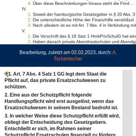
4.
Über diese Beschränkungen hinaus steht die Förd ...
IV.
1.
Soweit der hamburgische Gesetzgeber in § 20 Abs. 3 
2.
Die unterschiedliche Höhe der Finanzhilfe verstö&szl .
3.
Nach alledem ist es mit Art. 7 Abs. 4 in Verbindung mit A
V.
1.
Die Vorschrift des § 18 Satz 1 HmbPrivSchulG hat eine
2.
Haben danach private Abendrealschulen und Abendgy
Bearbeitung, zuletzt am 02.02.2023, durch:
A.
Tschentscher
1. Art. 7 Abs. 4 Satz 1 GG legt dem Staat die
Pflicht auf, das private Ersatzschulwesen zu
schützen.
2. Eine aus der Schutzpflicht folgende
Handlungspflicht wird erst ausgelöst, wenn das
Ersatzschulwesen in seinem Bestand bedroht ist.
3. In welcher Weise diese Schutzpflicht erfüllt wird,
obliegt der Entscheidung des Gesetzgebers.
Entschließt er sich, im Rahmen seiner
Schutzpflicht Ersatzschulen finanziell zu fördern,