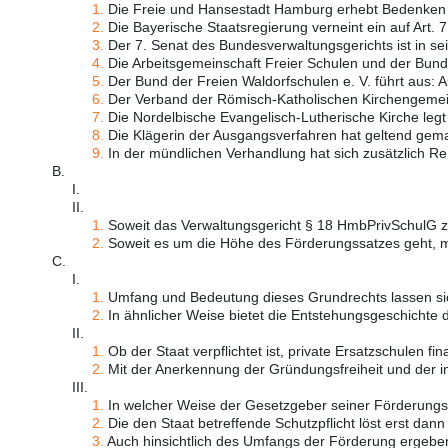
1.
Die Freie und Hansestadt Hamburg erhebt Bedenken g
2.
Die Bayerische Staatsregierung verneint ein auf Art. 7 
3.
Der 7. Senat des Bundesverwaltungsgerichts ist in sein
4.
Die Arbeitsgemeinschaft Freier Schulen und der Bund
5.
Der Bund der Freien Waldorfschulen e. V. führt aus: A
6.
Der Verband der Römisch-Katholischen Kirchengemein
7.
Die Nordelbische Evangelisch-Lutherische Kirche legt 
8.
Die Klägerin der Ausgangsverfahren hat geltend gemac
9.
In der mündlichen Verhandlung hat sich zusätzlich Re 
B.
I.
II.
1.
Soweit das Verwaltungsgericht § 18 HmbPrivSchulG z
2.
Soweit es um die Höhe des Förderungssatzes geht, m
C.
I.
1.
Umfang und Bedeutung dieses Grundrechts lassen sich
2.
In ähnlicher Weise bietet die Entstehungsgeschichte d
II.
1.
Ob der Staat verpflichtet ist, private Ersatzschulen fina
2.
Mit der Anerkennung der Gründungsfreiheit und der ins
III.
1.
In welcher Weise der Gesetzgeber seiner Förderungspf
2.
Die den Staat betreffende Schutzpflicht löst erst dann e
3.
Auch hinsichtlich des Umfangs der Förderung ergeben