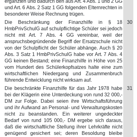
ergänzten und dadurch den aus Art. 4 Abs. 1 und 2 GG
und Art. 6 Abs. 2 Satz 1 GG folgenden Elternrechten in
besonderer Weise Rechnung trügen.
Die Beschränkung der Finanzhilfe in § 18
30
HmbPrivSchulG auf schulpflichtige Schüler sei jedoch
nicht mit Art. 7 Abs. 4 GG vereinbar, weil der
anspruchsbegründende Begriff der Ersatzschule nicht
von der Schulpflicht der Schüler abhänge. Auch § 20
Abs. 3 Satz 1 HmbPrivSchulG habe vor Art. 7 Abs. 4
GG keinen Bestand; eine Finanzhilfe in Höhe von 25
vom Hundert des Schülerkopfsatzes halte eine zum
wirtschaftlichen Niedergang und Zusammenbruch
führende Entwicklung nicht wirksam auf.
Die beschränkte Finanzhilfe für das Jahr 1978 habe
31
bei der Klägerin eine Unterdeckung von rund 32 000,-
DM zur Folge. Dabei seien ihre Wirtschaftsführung
und ihr Aufwand an Personal- und Verwaltungskosten
nicht zu beanstanden. Ein weiterer ungedeckter
Bedarf von rund 105 000,- DM ergebe sich daraus,
daß die wirtschaftliche Stellung ihrer Lehrkräfte nicht
genügend gesichert sei; deren Besoldung bleibe