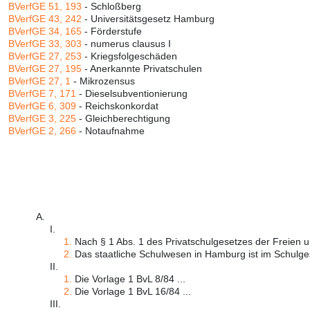
BVerfGE 51, 193
- Schloßberg
BVerfGE 43, 242
- Universitätsgesetz Hamburg
BVerfGE 34, 165
- Förderstufe
BVerfGE 33, 303
- numerus clausus I
BVerfGE 27, 253
- Kriegsfolgeschäden
BVerfGE 27, 195
- Anerkannte Privatschulen
BVerfGE 27, 1
- Mikrozensus
BVerfGE 7, 171
- Dieselsubventionierung
BVerfGE 6, 309
- Reichskonkordat
BVerfGE 3, 225
- Gleichberechtigung
BVerfGE 2, 266
- Notaufnahme
A.
I.
1.
Nach § 1 Abs. 1 des Privatschulgesetzes der Freien u
2.
Das staatliche Schulwesen in Hamburg ist im Schulgese
II.
1.
Die Vorlage 1 BvL 8/84 ...
2.
Die Vorlage 1 BvL 16/84 ...
III.