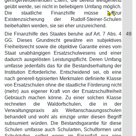
geringerverdienenden Eltern, die bereits weitgehend
geübt werde, sei nicht in beliebigem Umfang möglich.
Die staatliche Finanzhilfe müsse
zur
Existenzsicherung der Rudolf-Steiner-Schulen
beibehalten werden, sie sei eher unzureichend.
Die Finanzhilfe des Staates beruhe auf Art. 7 Abs. 4
49
GG. Dieses Grundrecht gewähre ein subjektives
Freiheitsrecht sowie die objektive Garantie eines vom
Staat unabhängigen Ersatzschulwesens und einer
dadurch ausgelösten Leistungspflicht. Deren Umfang
umfasse jedenfalls das für die Bestandserhaltung der
Institution Erforderliche. Entscheidend sei, ob eine
nach generell-typisierten Merkmalen definierte Klasse
von Ersatzschulen ohne die staatliche Förderung nicht
(mehr) aus eigener Kraft von der Ersatzschulfreiheit
Gebrauch machen könne. Zu einer solchen Klasse
rechneten die Waldorfschulen, die in der
Verwaltungspraxis als Weltanschauungsschulen
behandelt und wohl als einzige unter diesen Begriff
subsumiert würden. Die Bestandsgarantie für diese
Schulen umfasse auch Schularten, Schulformen und
Schulstufen, selbst wenn im Einzelfall nur eine