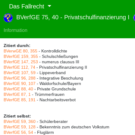
Das Fallrecht
BVerfGE 75, 40 - Privatschulfinanzierung I
Abruf und Rang:
RTF-Version
(
Seiten
,
Linien
),
Druckversion
(
Seiten
)
Information
Rang:
95% (656)
Zitiert durch:
BVerwGE 80, 355
- Kontrolldichte
BVerfGE 159, 355
- Schulschließungen
BVerfGE 147, 253
- numerus clausus III
BVerfGE 112, 74
- Privatschulfinanzierung II
BVerfGE 107, 59
- Lippeverband
BVerfGE 96, 288
- Integrative Beschulung
BVerfGE 90, 107
- Waldorfschule/Bayern
BVerfGE 88, 40
- Private Grundschule
BVerfGE 87, 1
- Trümmerfrauen
BVerfGE 85, 191
- Nachtarbeitsverbot
Zitiert selbst:
BVerfGE 59, 360
- Schülerberater
BVerfGE 59, 128
- Bekenntnis zum deutschen Volkstum
BVerfGE 56, 54
- Fluglärm