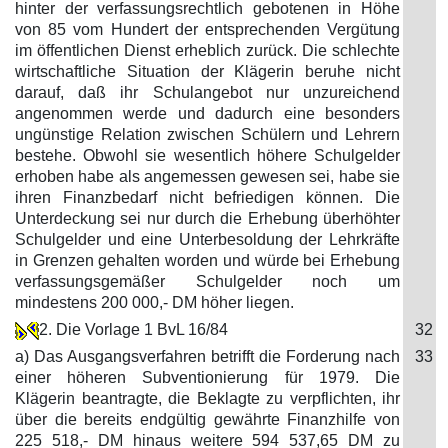
hinter der verfassungsrechtlich gebotenen in Höhe
von 85 vom Hundert der entsprechenden Vergütung
im öffentlichen Dienst erheblich zurück. Die schlechte
wirtschaftliche Situation der Klägerin beruhe nicht
darauf, daß ihr Schulangebot nur unzureichend
angenommen werde und dadurch eine besonders
ungünstige Relation zwischen Schülern und Lehrern
bestehe. Obwohl sie wesentlich höhere Schulgelder
erhoben habe als angemessen gewesen sei, habe sie
ihren Finanzbedarf nicht befriedigen können. Die
Unterdeckung sei nur durch die Erhebung überhöhter
Schulgelder und eine Unterbesoldung der Lehrkräfte
in Grenzen gehalten worden und würde bei Erhebung
verfassungsgemäßer Schulgelder noch um
mindestens 200 000,- DM höher liegen.
2. Die Vorlage 1 BvL 16/84
32
a) Das Ausgangsverfahren betrifft die Forderung nach
33
einer höheren Subventionierung für 1979. Die
Klägerin beantragte, die Beklagte zu verpflichten, ihr
über die bereits endgültig gewährte Finanzhilfe von
225 518,- DM hinaus weitere 594 537,65 DM zu