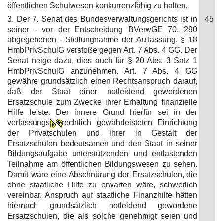
öffentlichen Schulwesen konkurrenzfähig zu halten.
3. Der 7. Senat des Bundesverwaltungsgerichts ist in
45
seiner - vor der Entscheidung BVerwGE 70, 290
abgegebenen - Stellungnahme der Auffassung, § 18
HmbPrivSchulG verstoße gegen Art. 7 Abs. 4 GG. Der
Senat neige dazu, dies auch für § 20 Abs. 3 Satz 1
HmbPrivSchulG anzunehmen. Art. 7 Abs. 4 GG
gewähre grundsätzlich einen Rechtsanspruch darauf,
daß der Staat einer notleidend gewordenen
Ersatzschule zum Zwecke ihrer Erhaltung finanzielle
Hilfe leiste. Der innere Grund hierfür sei in der
verfassungs
rechtlich gewährleisteten Einrichtung
der Privatschulen und ihrer in Gestalt der
Ersatzschulen bedeutsamen und den Staat in seiner
Bildungsaufgabe unterstützenden und entlastenden
Teilnahme am öffentlichen Bildungswesen zu sehen.
Damit wäre eine Abschnürung der Ersatzschulen, die
ohne staatliche Hilfe zu erwarten wäre, schwerlich
vereinbar. Anspruch auf staatliche Finanzhilfe hätten
hiernach grundsätzlich notleidend gewordene
Ersatzschulen, die als solche genehmigt seien und