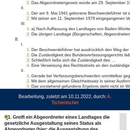
2.
Das Abgeordnetengesetz wurde am 29. September 197
II.
1.
Der am 9. Mai 1941 geborene Beschwerdeführer ist se
2.
Mit seiner am 11. September 1979 eingegangenen Ver
III.
1.
a) Nach Auffassung des Landtages von Baden-Württem
2.
Die übrigen Landtage (Bürgerschaften, Abgeordnetenh
B.
I.
1.
Der Beschwerdeführer hat ausdrücklich den Weg der V
2.
Die Zuständigkeit des Bundesverfassungsgerichts lä&s
3.
Schließlich ließe sich die Zuständigkeit des ...
4.
Eine Verweisung des Rechtsstreits an den zuständigen
II.
1.
Gerade bei Verfassungsbeschwerden unmittelbar gege
2.
Mit dem allgemeinen Gleichheitssatz in seiner Ausform
3.
Das vorstehend gefundene Ergebnis steht nicht im Wid
Bearbeitung, zuletzt am 10.11.2022, durch:
A.
Tschentscher
1. Greift ein Abgeordneter eines Landtages die
gesetzliche Ausgestaltung seines Status als
Abgeordneter (hier: die Ausgestaltung des