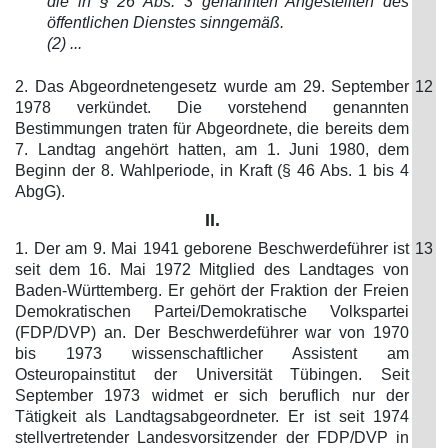
die in § 26 Abs. 3 genannten Angestellten des
öffentlichen Dienstes sinngemäß.
(2) ...
2. Das Abgeordnetengesetz wurde am 29. September
12
1978 verkündet. Die vorstehend genannten
Bestimmungen traten für Abgeordnete, die bereits dem
7. Landtag angehört hatten, am 1. Juni 1980, dem
Beginn der 8. Wahlperiode, in Kraft (§ 46 Abs. 1 bis 4
AbgG).
II.
1. Der am 9. Mai 1941 geborene Beschwerdeführer ist
13
seit dem 16. Mai 1972 Mitglied des Landtages von
Baden-Württemberg. Er gehört der Fraktion der Freien
Demokratischen Partei/Demokratische Volkspartei
(FDP/DVP) an. Der Beschwerdeführer war von 1970
bis 1973 wissenschaftlicher Assistent am
Osteuropainstitut der Universität Tübingen. Seit
September 1973 widmet er sich beruflich nur der
Tätigkeit als Landtagsabgeordneter. Er ist seit 1974
stellvertretender Landesvorsitzender der FDP/DVP in