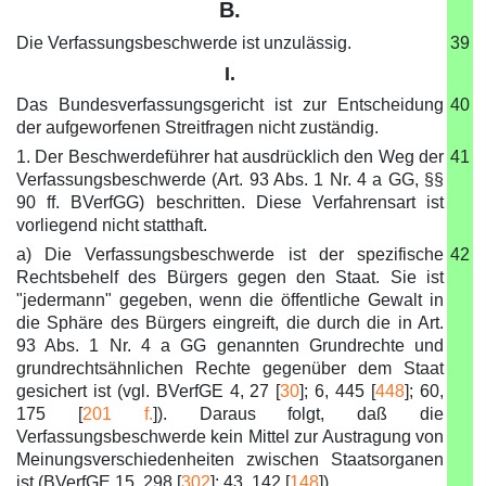
B.
Die Verfassungsbeschwerde ist unzulässig.
39
I.
Das Bundesverfassungsgericht ist zur Entscheidung
40
der aufgeworfenen Streitfragen nicht zuständig.
1. Der Beschwerdeführer hat ausdrücklich den Weg der
41
Verfassungsbeschwerde (Art. 93 Abs. 1 Nr. 4 a GG, §§
90 ff. BVerfGG) beschritten. Diese Verfahrensart ist
vorliegend nicht statthaft.
a) Die Verfassungsbeschwerde ist der spezifische
42
Rechtsbehelf des Bürgers gegen den Staat. Sie ist
"jedermann" gegeben, wenn die öffentliche Gewalt in
die Sphäre des Bürgers eingreift, die durch die in Art.
93 Abs. 1 Nr. 4 a GG genannten Grundrechte und
grundrechtsähnlichen Rechte gegenüber dem Staat
gesichert ist (vgl. BVerfGE 4, 27 [
30
]; 6, 445 [
448
]; 60,
175 [
201 f.
]). Daraus folgt, daß die
Verfassungsbeschwerde kein Mittel zur Austragung von
Meinungsverschiedenheiten zwischen Staatsorganen
ist (BVerfGE 15, 298 [
302
]; 43, 142 [
148
]).