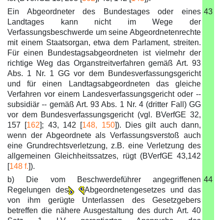
Ein Abgeordneter des Bundestages oder eines
43
Landtages kann nicht im Wege der
Verfassungsbeschwerde um seine Abgeordnetenrechte
mit einem Staatsorgan, etwa dem Parlament, streiten.
Für einen Bundestagsabgeordneten ist vielmehr der
richtige Weg das Organstreitverfahren gemäß Art. 93
Abs. 1 Nr. 1 GG vor dem Bundesverfassungsgericht
und für einen Landtagsabgeordneten das gleiche
Verfahren vor einem Landesverfassungsgericht oder --
subsidiär -- gemäß Art. 93 Abs. 1 Nr. 4 (dritter Fall) GG
vor dem Bundesverfassungsgericht (vgl. BVerfGE 32,
157 [
162
]; 43, 142 [
148, 150
]). Dies gilt auch dann,
wenn der Abgeordnete als Verfassungsverstoß auch
eine Grundrechtsverletzung, z.B. eine Verletzung des
allgemeinen Gleichheitssatzes, rügt (BVerfGE 43,142
[
148 f.
]).
b) Die vom Beschwerdeführer angegriffenen
44
Regelungen des
Abgeordnetengesetzes und das
von ihm gerügte Unterlassen des Gesetzgebers
betreffen die nähere Ausgestaltung des durch Art. 40