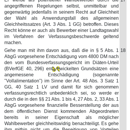
angegriffenen Regelungen selbst, unmittelbar und
gegenwärtig jedenfalls in seinem Recht auf Gleichheit
der Wahl als Anwendungsfall des allgemeinen
Gleichheitssatzes (Art. 3 Abs. 1 GG) betroffen. Dieses
Recht könne er auch als Bewerber einer Landtagswahl
im Verfahren der Verfassungsbeschwerde geltend
machen.
Gehe man mit ihm davon aus, daß die in § 5 Abs. 1
18
AbgG vorgesehene Entschädigung vom 4800 DM nach
den vom Bundesverfassungsgericht im Diäten-Urteil
(BVerfGE 40, 296) ent
wickelten Grundsätzen eine
angemessene Entschädigung (sogenannte
"Vollalimentation") im Sinne der Art. 48 Abs. 3 Satz 1
GG, 40 Satz 1 LV und damit für sich genommen
verfassungsrechtlich unbedenklich sei, so werde er
durch die in den §§ 21 Abs. 1 bis 4, 27 Abs. 2, 33 Abs. 1
AbgG vorgesehene finanzielle Besserstellung der aus
dem öffentlichen Dienst kommenden Abgeordneten
bereits in seiner Eigenschaft als möglicher
Wahlbewerber gleichheitswidrig benachteiligt. Es gehe
ihm mithin nicht um die Beseitigung von Vorteilen