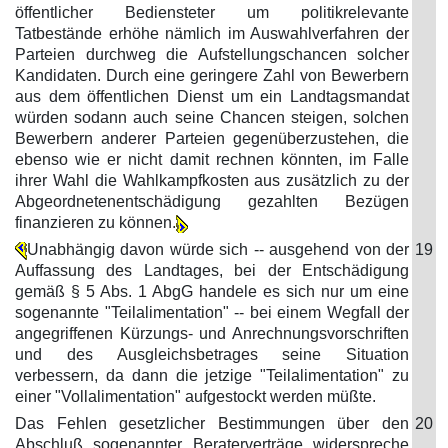
öffentlicher Bediensteter um politikrelevante
Tatbestände erhöhe nämlich im Auswahlverfahren der
Parteien durchweg die Aufstellungschancen solcher
Kandidaten. Durch eine geringere Zahl von Bewerbern
aus dem öffentlichen Dienst um ein Landtagsmandat
würden sodann auch seine Chancen steigen, solchen
Bewerbern anderer Parteien gegenüberzustehen, die
ebenso wie er nicht damit rechnen könnten, im Falle
ihrer Wahl die Wahlkampfkosten aus zusätzlich zu der
Abgeordnetenentschädigung gezahlten Bezügen
finanzieren zu können.
Unabhängig davon würde sich -- ausgehend von der
19
Auffassung des Landtages, bei der Entschädigung
gemäß § 5 Abs. 1 AbgG handele es sich nur um eine
sogenannte "Teilalimentation" -- bei einem Wegfall der
angegriffenen Kürzungs- und Anrechnungsvorschriften
und des Ausgleichsbetrages seine Situation
verbessern, da dann die jetzige "Teilalimentation" zu
einer "Vollalimentation" aufgestockt werden müßte.
Das Fehlen gesetzlicher Bestimmungen über den
20
Abschluß sogenannter Beraterverträge widerspreche