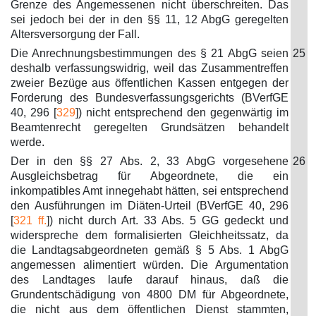
Grenze des Angemessenen nicht überschreiten. Das
sei jedoch bei der in den §§ 11, 12 AbgG geregelten
Altersversorgung der Fall.
Die Anrechnungsbestimmungen des § 21 AbgG seien
25
deshalb verfassungswidrig, weil das Zusammentreffen
zweier Bezüge aus öffentlichen Kassen entgegen der
Forderung des Bundesverfassungsgerichts (BVerfGE
40, 296 [
329
]) nicht entsprechend den gegenwärtig im
Beamtenrecht geregelten Grundsätzen behandelt
werde.
Der in den §§ 27 Abs. 2, 33 AbgG vorgesehene
26
Ausgleichsbetrag für Abgeordnete, die ein
inkompatibles Amt innegehabt hätten, sei entsprechend
den Ausführungen im Diäten-Urteil (BVerfGE 40, 296
[
321 ff.
]) nicht durch Art. 33 Abs. 5 GG gedeckt und
widerspreche dem formalisierten Gleichheitssatz, da
die Landtagsabgeordneten gemäß § 5 Abs. 1 AbgG
angemessen alimentiert würden. Die Argumentation
des Landtages laufe darauf hinaus, daß die
Grundentschädigung von 4800 DM für Abgeordnete,
die nicht aus dem öffentlichen Dienst stammten,