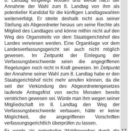
8. Landtag eingelegt worden und werde nach der
Annahme der Wahl zum 8. Landtag von ihm als
potentieller Kandidat für die künftigen Landtagswahlen
weiterverfolgt. Er streite deshalb nicht aus seiner
Stellung als Abgeordneter heraus um seine Rechte als
Mitglied des Landtages und könne mithin nicht auf den
Weg des Organstreits vor dem Staatsgerichtshof des
Landes verwiesen werden. Eine Organklage vor dem
Landesverfassungsgericht sei auch nicht möglich
gewesen. Im Zeitpunkt der Einlegung der
Verfassungsbeschwerde seien die angegriffenen
Regelungen noch nicht in Kraft gewesen. Im Zeitpunkt
der Annahme seiner Wahl zum 8. Landtag habe er den
Staatsgerichtshof nicht mehr anrufen können, da die
seit der Verkündung des Abgeordnetengesetzes
laufende Antragsfrist von sechs Monaten bereits
verstrichen gewesen sei. Würde man ihm wegen seiner
Mitgliedschaft im 8. Landtag den Weg der
Verfassungsbeschwerde verbauen, hätte er keine
Möglichkeit, die angegriffenen Vorschriften
verfassungsgerichtlich überprüfen zu lassen.
Er werde als potentieller Wahlbewerber durch die
17