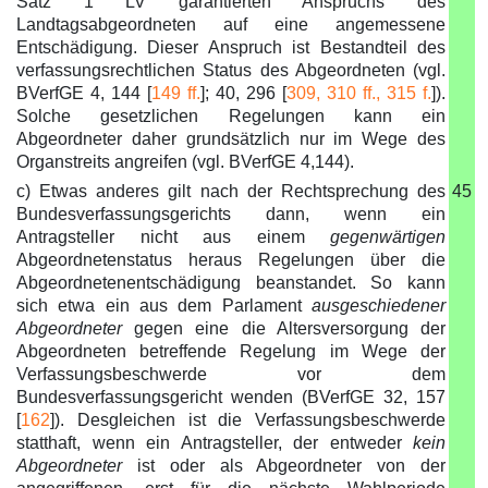
Satz 1 LV garantierten Anspruchs des
Landtagsabgeordneten auf eine angemessene
Entschädigung. Dieser Anspruch ist Bestandteil des
verfassungsrechtlichen Status des Abgeordneten (vgl.
BVerfGE 4, 144 [
149 ff.
]; 40, 296 [
309, 310 ff., 315 f.
]).
Solche gesetzlichen Regelungen kann ein
Abgeordneter daher grundsätzlich nur im Wege des
Organstreits angreifen (vgl. BVerfGE 4,144).
c) Etwas anderes gilt nach der Rechtsprechung des
45
Bundesverfassungsgerichts dann, wenn ein
Antragsteller nicht aus einem
gegenwärtigen
Abgeordnetenstatus heraus Regelungen über die
Abgeordnetenentschädigung beanstandet. So kann
sich etwa ein aus dem Parlament
ausgeschiedener
Abgeordneter
gegen eine die Altersversorgung der
Abgeordneten betreffende Regelung im Wege der
Verfassungsbeschwerde vor dem
Bundesverfassungsgericht wenden (BVerfGE 32, 157
[
162
]). Desgleichen ist die Verfassungsbeschwerde
statthaft, wenn ein Antragsteller, der entweder
kein
Abgeordneter
ist oder als Abgeordneter von der