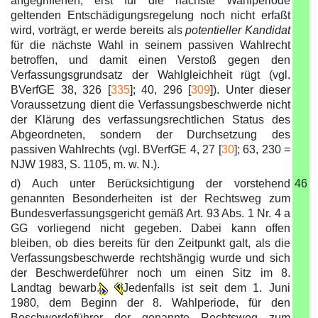
angegriffenen, erst für die nächste Wahlperiode
geltenden Entschädigungsregelung noch nicht erfaßt
wird, vorträgt, er werde bereits als
potentieller Kandidat
für die nächste Wahl in seinem passiven Wahlrecht
betroffen, und damit einen Verstoß gegen den
Verfassungsgrundsatz der Wahlgleichheit rügt (vgl.
BVerfGE 38, 326 [
335
]; 40, 296 [
309
]). Unter dieser
Voraussetzung dient die Verfassungsbeschwerde nicht
der Klärung des verfassungsrechtlichen Status des
Abgeordneten, sondern der Durchsetzung des
passiven Wahlrechts (vgl. BVerfGE 4, 27 [
30
]; 63, 230 =
NJW 1983, S. 1105, m. w. N.).
d) Auch unter Berücksichtigung der vorstehend
46
genannten Besonderheiten ist der Rechtsweg zum
Bundesverfassungsgericht gemäß Art. 93 Abs. 1 Nr. 4 a
GG vorliegend nicht gegeben. Dabei kann offen
bleiben, ob dies bereits für den Zeitpunkt galt, als die
Verfassungsbeschwerde rechtshängig wurde und sich
der Beschwerdeführer noch um einen Sitz im 8.
Landtag bewarb.
Jedenfalls ist seit dem 1. Juni
1980, dem Beginn der 8. Wahlperiode, für den
Beschwerdeführer der genannte Rechtsweg zum