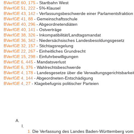
BVerfGE 60, 175
- Startbahn West
BVerfGE 51, 222
- 5%-Klausel
BVerfGE 43, 142
- Verfassungsbeschwerde einer Parlamentsfraktion
BVerfGE 41, 88
- Gemeinschaftsschule
BVerfGE 40, 296
- Abgeordnetendiäten
BVerfGE 40, 141
- Ostverträge
BVerfGE 38, 326
- Inkompatibilität/Landtagsmandat
BVerfGE 36, 342
- Niedersächsisches Landesbesoldungsgesetz
BVerfGE 32, 157
- Stichtagsregelung
BVerfGE 22, 267
- Einheitliches Grundrecht
BVerfGE 15, 298
- Einfuhrbewilligungen
BVerfGE 6, 445
- Mandatsverlust
BVerfGE 6, 376
- Wahlrechtsbeschwerde
BVerfGE 4, 178
- Landesgesetze über die Verwaltungsgerichtsbarkei
BVerfGE 4, 144
- Abgeordneten-Entschädigung
BVerfGE 4, 27
- Klagebefugnis politischer Parteien
A.
I.
1.
Die Verfassung des Landes Baden-Württemberg vom 