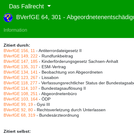
Das Fallrecht
BVerfGE 64, 301 - Abgeordnetenentschädi
Abruf und Rang:
RTF-Version
(
Seiten
,
Linien
),
Druckversion
(
Seiten
)
Information
Rang:
83% (656)
Zitiert durch:
BVerfGE 156, 11
- Antiterrordateigesetz II
BVerfGE 149, 222
- Rundfunkbeitrag
BVerfGE 147, 185
- Kinderförderungsgesetz Sachsen-Anhalt
BVerfGE 135, 317
- ESM-Vertrag
BVerfGE 134, 141
- Beobachtung von Abgeordneten
BVerfGE 123, 267
- Lissabon
BVerfGE 118, 277
- Verfassungsrechtlicher Status der Bundestagsa
BVerfGE 114, 107
- Bundestagsauflösung II
BVerfGE 108, 251
- Abgeordnetenbüro
BVerfGE 103, 164
- ÖDP
BVerfGE 99, 19
- Gysi III
BVerfGE 92, 80
- Rechtsverletzung durch Unterlassen
BVerfGE 68, 319
- Bundesärzteordnung
Zitiert selbst: