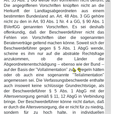
Art. 33 Abs. 1 GG werde von vornherein nicht berührt.
32
Die angegriffenen Vorschriften knüpften nicht an die
Herkunft der Landtagsabgeordneten aus einem
bestimmten Bundesland an. Art. 48 Abs. 3 GG gehöre
nicht zu den in Art. 93 Abs. 1 Nr. 4 a GG, § 90 Abs. 1
BVerfGG genannten Vorschriften. Es sei deshalb
offenkundig, daß der Beschwerdeführer nicht das
Fehlen von Vorschriften über die sogenannten
Beraterverträge geltend machen könne. Soweit sich der
Beschwerdeführer gegen § 5 Abs. 1 AbgG wende,
scheine es ihm nur auf die abstrakte Rechtsfrage
anzukommen, ob die Länder die
Abgeordnetenentschädigung -- ebenso wie der Bund --
auf der Basis der "Vollalimentation" zu
regeln hätten
oder ob auch eine sogenannte "Teilalimentation"
angemessen sei. Die Verfassungsbeschwerde enthalte
auch insoweit keine schlüssige Grundrechtsrüge, als
der Beschwerdeführer § 5 Abs. 1 AbgG mit der
Altersversorgung gemäß § 11, 12 AbgG in Verbindung
bringe. Der Beschwerdeführer könne nicht dartun, daß
er durch die Altersversorgung, die er nicht für zu niedrig,
sondern für zu hoch halte, in individuellen