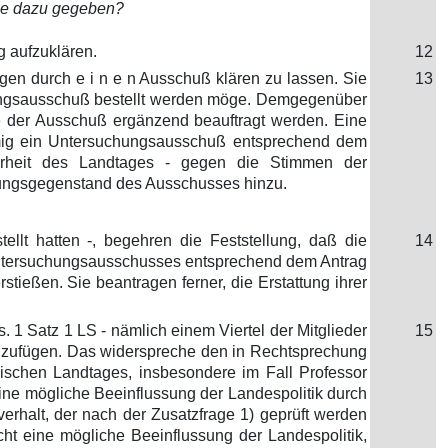
che dazu gegeben?
g aufzuklären.
12
en durch e i n e n Ausschuß klären zu lassen. Sie
13
hungsausschuß bestellt werden möge. Demgegenüber
fe der Ausschuß ergänzend beauftragt werden. Eine
mmig ein Untersuchungsausschuß entsprechend dem
ehrheit des Landtages - gegen die Stimmen der
hungsgegenstand des Ausschusses hinzu.
llt hatten -, begehren die Feststellung, daß die
14
Untersuchungsausschusses entsprechend dem Antrag
tießen. Sie beantragen ferner, die Erstattung ihrer
. 1 Satz 1 LS - nämlich einem Viertel der Mitglieder
15
zufügen. Das widerspreche den in Rechtsprechung
ischen Landtages, insbesondere im Fall Professor
eine mögliche Beeinflussung der Landespolitik durch
rhalt, der nach der Zusatzfrage 1) geprüft werden
icht eine mögliche Beeinflussung der Landespolitik,