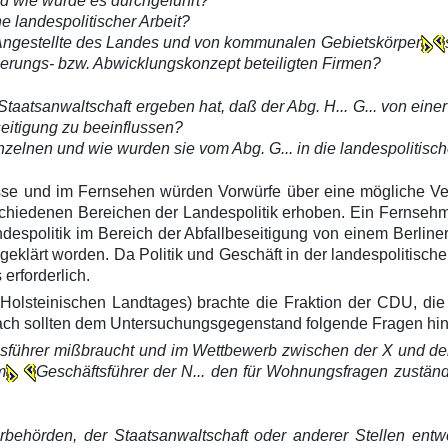
d wie wurde es durchgeführt?
e landespolitischer Arbeit?
 Angestellte des Landes und von kommunalen Gebietskörper
ierungs- bzw. Abwicklungskonzept beteiligten Firmen?
r Staatsanwaltschaft ergeben hat, daß der Abg. H... G... von ein
seitigung zu beeinflussen?
nzelnen und wie wurden sie vom Abg. G... in die landespolitisch
sse und im Fernsehen würden Vorwürfe über eine mögliche Ve
chiedenen Bereichen der Landespolitik erhoben. Ein Fernsehm
ndespolitik im Bereich der Abfallbeseitigung von einem Berlin
eklärt worden. Da Politik und Geschäft in der landespolitische
rforderlich.
olsteinischen Landtages) brachte die Fraktion der CDU, die
anach sollten dem Untersuchungsgegenstand folgende Fragen hi
nsführer mißbraucht und im Wettbewerb zwischen der X und der N
m
Geschäftsführer der N... den für Wohnungsfragen zuständ
rbehörden, der Staatsanwaltschaft oder anderer Stellen ent