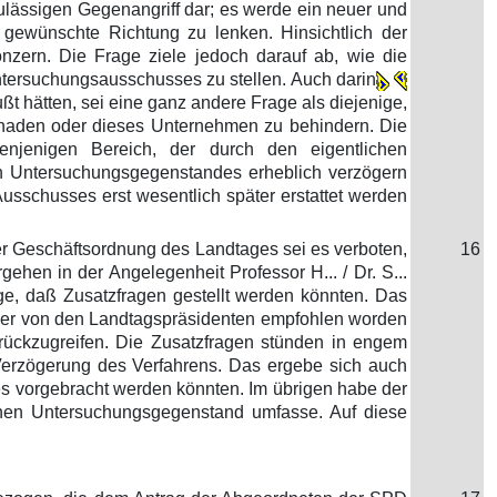
ulässigen Gegenangriff dar; es werde ein neuer und
 gewünschte Richtung zu lenken. Hinsichtlich der
nzern. Die Frage ziele jedoch darauf ab, wie die
Untersuchungsausschusses zu stellen. Auch darin
t hätten, sei eine ganz andere Frage als diejenige,
schaden oder dieses Unternehmen zu behindern. Die
enjenigen Bereich, der durch den eigentlichen
en Untersuchungsgegenstandes erheblich verzögern
usschusses erst wesentlich später erstattet werden
er Geschäftsordnung des Landtages sei es verboten,
16
hen in der Angelegenheit Professor H... / Dr. S...
ge, daß Zusatzfragen gestellt werden könnten. Das
e er von den Landtagspräsidenten empfohlen worden
rückzugreifen. Die Zusatzfragen stünden in engem
erzögerung des Verfahrens. Das ergebe sich auch
 vorgebracht werden könnten. Im übrigen habe der
chen Untersuchungsgegenstand umfasse. Auf diese