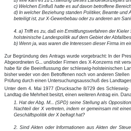
b) Wie kam es zu Erstellung dieses Landeskonzeptes un
c) Welchen Einfluß hatte es auf davon betroffene Bereich
d) In welcher Beziehung standen Politiker, Beamte und
beteiligt ist, zur X-Gewerbebau oder zu anderen am San
4. a) Trifft es zu, daß ein Ermittlungsverfahren der Kiele
holsteinische Landespolitik auf dem Gebiet der Abfallbe
b) Wenn ja, was waren die Interessen dieser Firma im ei
Zur Begründung des Antrags wurde vorgebracht: In der Pre
Abgeordneten G... und/oder Firmen des X-Konzerns mit vers
habe für die Beeinflussung der schleswig-holsteinischen La
bisher weder von den Betroffenen noch von anderen Stellen g
Prüfung durch einen Untersuchungsausschuß des Landtages e
Unter dem 4. Mai 1977 (Drucksache 8/729 des Schleswig- H
Landtag die Mehrheit besitzt, einen weiteren Antrag ein. D
1. Hat der Abg. M... (SPD) seine Stellung als Oppositio
Nachteil der X vertreten, indem er gemeinsam mit eine
Geschäftspolitik der X befragt hat?
2. Sind Akten oder Informationen aus Akten der Steue