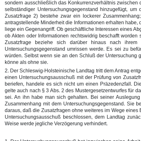
sondern ausschließlich das Konkurrenzverhältnis zwischen d
selbständiger Untersuchungsgegenstand hinzugefügt, um d
Zusatzfrage 2) bestehe zwar ein lockerer Zusammenhang; 
antragstellende Minderheit die Informationen erhalten habe
liege ein Gegenangriff. Ob geschäftliche Interessen eines Ab
ob Akten oder Informationen rechtswidrig beschafft worden
Zusatzfrage beziehe sich darüber hinaus nach ihrem W
Untersuchungsgegenstand umrissen werde. Es sei zu befür
würden. Selbst wenn sie an den Schluß der Untersuchung ges
könne als ohne sie.
2. Der Schleswig-Holsteinische Landtag tritt dem Antrag en
einen Untersuchungsausschuß mit der Prüfung von Zusatzfrag
beriefen, handele es sich nicht um einen Präzedenzfall. D
gelte auch nach § 3 Abs. 2 des Mustergesetzentwurfes für 
sei. An ihn habe man sich gehalten. Bei seiner Auslegung
Zusammenhang mit dem Untersuchungsgegenstand. Sie beträ
daraus, daß die Zusatzfragen ohne weiteres im Wege eines
Untersuchungsausschuß beschlossen, dem Landtag zunächs
Weise werde jegliche Verzögerung verhindert.