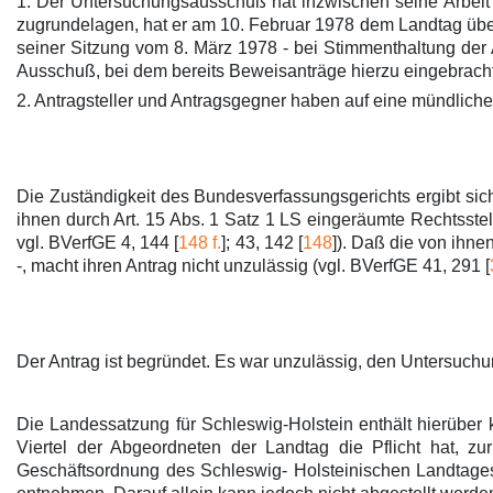
1. Der Untersuchungsausschuß hat inzwischen seine Arbeit
zugrundelagen, hat er am 10. Februar 1978 dem Landtag über
seiner Sitzung vom 8. März 1978 - bei Stimmenthaltung de
Ausschuß, bei dem bereits Beweisanträge hierzu eingebrach
2. Antragsteller und Antragsgegner haben auf eine mündliche
Die Zuständigkeit des Bundesverfassungsgerichts ergibt sich 
ihnen durch Art. 15 Abs. 1 Satz 1 LS eingeräumte Rechtsstellu
vgl. BVerfGE 4, 144 [
148 f.
]; 43, 142 [
148
]). Daß die von ihne
-, macht ihren Antrag nicht unzulässig (vgl. BVerfGE 41, 291 [
Der Antrag ist begründet. Es war unzulässig, den Untersuch
Die Landessatzung für Schleswig-Holstein enthält hierüber 
Viertel der Abgeordneten der Landtag die Pflicht hat, z
Geschäftsordnung des Schleswig- Holsteinischen Landtages 