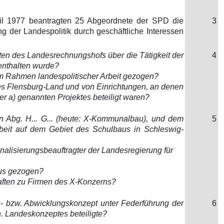
ril 1977 beantragten 25 Abgeordnete der SPD die
3
 der Landespolitik durch geschäftliche Interessen
chten des Landesrechnungshofs über die Tätigkeit der
4
enthalten wurde?
m Rahmen landespolitischer Arbeit gezogen?
ses Flensburg-Land und von Einrichtungen, an denen
er a) genannten Projektes beteiligt waren?
n Abg. H... G... (heute: X-Kommunalbau), und dem
5
rbeit auf dem Gebiet des Schulbaus in Schleswig-
nalisierungsbeauftragter der Landesregierung für
aus gezogen?
aften zu Firmen des X-Konzerns?
gs- bzw. Abwicklungskonzept unter Federführung der
6
. Landeskonzeptes beteiligte?