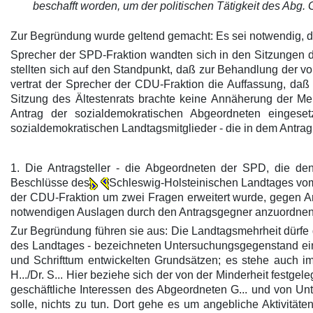
beschafft worden, um der politischen Tätigkeit des Abg
Zur Begründung wurde geltend gemacht: Es sei notwendig, di
Sprecher der SPD-Fraktion wandten sich in den Sitzungen d
stellten sich auf den Standpunkt, daß zur Behandlung de
vertrat der Sprecher der CDU-Fraktion die Auffassung, da
Sitzung des Ältestenrats brachte keine Annäherung der 
Antrag der sozialdemokratischen Abgeordneten eingese
sozialdemokratischen Landtagsmitglieder - die in dem Antr
1. Die Antragsteller - die Abgeordneten der SPD, die de
Beschlüsse des
Schleswig-Holsteinischen Landtages vo
der CDU-Fraktion um zwei Fragen erweitert wurde, gegen Art.
notwendigen Auslagen durch den Antragsgegner anzuordnen
Zur Begründung führen sie aus: Die Landtagsmehrheit dürfe de
des Landtages - bezeichneten Untersuchungsgegenstand e
und Schrifttum entwickelten Grundsätzen; es stehe auch i
H.../Dr. S... Hier beziehe sich der von der Minderheit festg
geschäftliche Interessen des Abgeordneten G... und von Un
solle, nichts zu tun. Dort gehe es um angebliche Aktivitäte