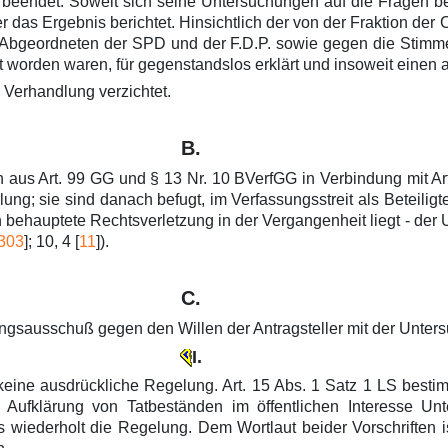
 beendet. Soweit sich seine Untersuchungen auf die Fragen 
 das Ergebnis berichtet. Hinsichtlich der von der Fraktion der
r Abgeordneten der SPD und der F.D.P. sowie gegen die Stim
t worden waren, für gegenstandslos erklärt und insoweit eine
 Verhandlung verzichtet.
B.
aus Art. 99 GG und § 13 Nr. 10 BVerfGG in Verbindung mit Art. 
ng; sie sind danach befugt, im Verfassungsstreit als Beteiligte
n behauptete Rechtsverletzung in der Vergangenheit liegt - de
303
]; 10, 4 [
11
]).
C.
ungsausschuß gegen den Willen der Antragsteller mit der Unter
I.
keine ausdrückliche Regelung. Art. 15 Abs. 1 Satz 1 LS besti
ur Aufklärung von Tatbeständen im öffentlichen Interesse 
wiederholt die Regelung. Dem Wortlaut beider Vorschriften is