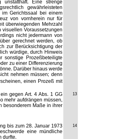
 unstatthaft. Eine strenge
rechtlich gewährleisteten
z im Gerichtssaal bei einem
uz von vornherein nur für
weit überwiegenden Mehrzahl
n visuellen Voraussetzungen
rdings nicht jedermann von
arüber gerechnet werden, ob
ch zur Berücksichtigung der
lich würdige, durch Hinweis
 sonstige Prozeßbeteiligte
er zu einer Differenzierung
 könne. Darüber hinaus werde
ksicht nehmen müssen; denn
rscheinen, einen Prozeß mit
 ein gegen Art. 4 Abs. 1 GG
13
so mehr aufdrängen müssen,
 in besonderem Maße in ihrer
kung bis zum 28. Januar 1973
14
beschwerde eine mündliche
 durfte.