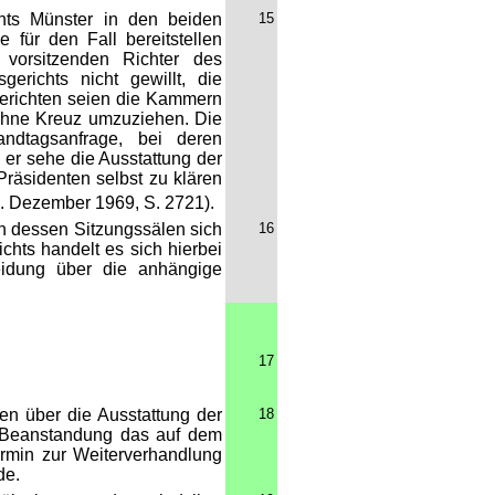
chts Münster in den beiden
15
für den Fall bereitstellen
vorsitzenden Richter des
erichts nicht gewillt, die
gerichten seien die Kammern
 ohne Kreuz umzuziehen. Die
ndtagsanfrage, bei deren
 er sehe die Ausstattung der
Präsidenten selbst zu klären
6. Dezember 1969, S. 2721).
in dessen Sitzungssälen sich
16
chts handelt es sich hierbei
eidung über die anhängige
17
n über die Ausstattung der
18
er Beanstandung das auf dem
Termin zur Weiterverhandlung
de.