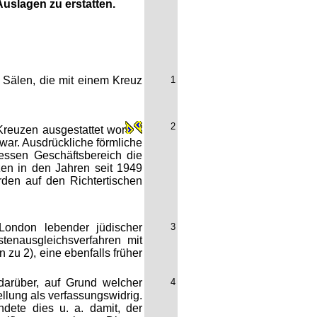
slagen zu erstatten.
 Sälen, die mit einem Kreuz
1
2
Kreuzen ausgestattet wor
war. Ausdrückliche förmliche
essen Geschäftsbereich die
uzen in den Jahren seit 1949
rden auf den Richtertischen
London lebender jüdischer
3
astenausgleichsverfahren mit
zu 2), eine ebenfalls früher
darüber, auf Grund welcher
4
llung als verfassungswidrig.
dete dies u. a. damit, der