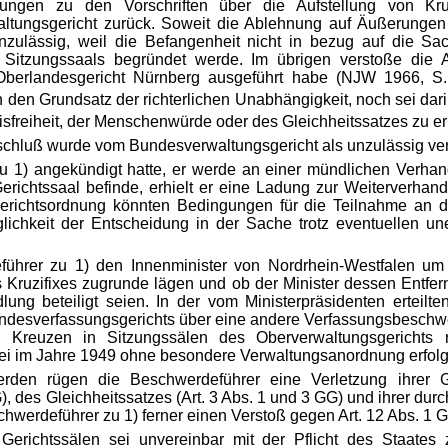
ungen zu den Vorschriften über die Aufstellung von Kruz
ltungsgericht zurück. Soweit die Ablehnung auf Äußerungen
 unzulässig, weil die Befangenheit nicht in bezug auf die S
s Sitzungssaals begründet werde. Im übrigen verstoße die
s Oberlandesgericht Nürnberg ausgeführt habe (NJW 1966, 
en Grundsatz der richterlichen Unabhängigkeit, noch sei dari
sfreiheit, der Menschenwürde oder des Gleichheitssatzes zu er
hluß wurde vom Bundesverwaltungsgericht als unzulässig ver
 1) angekündigt hatte, er werde an einer mündlichen Verhan
Gerichtssaal befinde, erhielt er eine Ladung zur Weiterverhan
sgerichtsordnung könnten Bedingungen für die Teilnahme an 
glichkeit der Entscheidung in der Sache trotz eventuellen un
führer zu 1) den Innenminister von Nordrhein-Westfalen um 
 Kruzifixes zugrunde lägen und ob der Minister dessen Entf
ung beteiligt seien. In der vom Ministerpräsidenten erteilte
ndesverfassungsgerichts über eine andere Verfassungsbeschw
Kreuzen in Sitzungssälen des Oberverwaltungsgerichts ri
ei im Jahre 1949 ohne besondere Verwaltungsanordnung erfolg
erden rügen die Beschwerdeführer eine Verletzung ihrer 
), des Gleichheitssatzes (Art. 3 Abs. 1 und 3 GG) und ihrer durch
hwerdeführer zu 1) ferner einen Verstoß gegen Art. 12 Abs. 1 
richtssälen sei unvereinbar mit der Pflicht des Staates zu