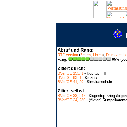
Abruf und Rang:
RTF-Version
(
Seiten
,
Linien
),
Druckversio
Rang:
95% (656
Zitiert durch:
BVerfGE 153, 1
- Kopftuch III
BVerfGE 93, 1
- Kruzifix
BVerfGE 41, 29
- Simultanschule
Zitiert selbst:
BVerfGE 33, 247
- Klagestop Kriegsfolgen
BVerfGE 24, 236
- (Aktion) Rumpelkamme