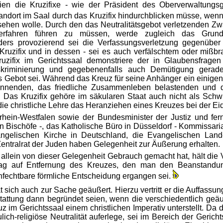
ien die Kruzifixe - wie der Präsident des Oberverwaltungsg
ndort im Saal durch das Kruzifix hindurchblicken müsse, wen
sehen wolle. Durch den das Neutralitätsgebot verletzenden Zw
sverfahren führen zu müssen, werde zugleich das Grun
nders provozierend sei die Verfassungsverletzung gegenüber
ruzifix und in dessen - sei es auch verfälschtem oder mißbra
uzifix im Gerichtssaal demonstriere der in Glaubensfrage
skriminierung und gegebenenfalls auch Demütigung gerad
s Gebot sei. Während das Kreuz für seine Anhänger ein einige
ennenden, das friedliche Zusammenleben belastenden und d
. Das Kruzifix gehöre im säkularen Staat auch nicht als Schw
die christliche Lehre das Heranziehen eines Kreuzes bei der Ei
hein-Westfalen sowie der Bundesminister der Justiz und fer
 Bischöfe -, das Katholische Büro in Düsseldorf - Kommissaria
angelischen Kirche in Deutschland, die Evangelischen Land
Zentralrat der Juden haben Gelegenheit zur Äußerung erhalten.
r allein von dieser Gelegenheit Gebrauch gemacht hat, hält di
trag auf Entfernung des Kreuzes, den man den Beanstandu
nfechtbare förmliche Entscheidung ergangen sei.
 sich auch zur Sache geäußert. Hierzu vertritt er die Auffassu
tattung dann begründet seien, wenn die verschiedentlich geäu
 im Gerichtssaal einem christlichen Imperativ unterstellt. Da 
lich-religiöse Neutralität auferlege, sei im Bereich der Gerich