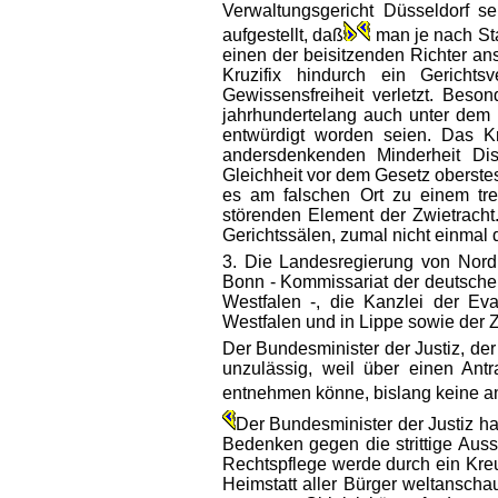
Verwaltungsgericht Düsseldorf se
aufgestellt, daß
man je nach Sta
einen der beisitzenden Richter an
Kruzifix hindurch ein Gericht
Gewissensfreiheit verletzt. Beso
jahrhundertelang auch unter dem K
entwürdigt worden seien. Das Kr
andersdenkenden Minderheit Di
Gleichheit vor dem Gesetz oberste
es am falschen Ort zu einem tr
störenden Element der Zwietracht
Gerichtssälen, zumal nicht einmal 
3. Die Landesregierung von Nordr
Bonn - Kommissariat der deutschen
Westfalen -, die Kanzlei der Ev
Westfalen und in Lippe sowie der 
Der Bundesminister der Justiz, de
unzulässig, weil über einen An
entnehmen könne, bislang keine a
Der Bundesminister der Justiz hat
Bedenken gegen die strittige Auss
Rechtspflege werde durch ein Kreuz
Heimstatt aller Bürger weltanschau