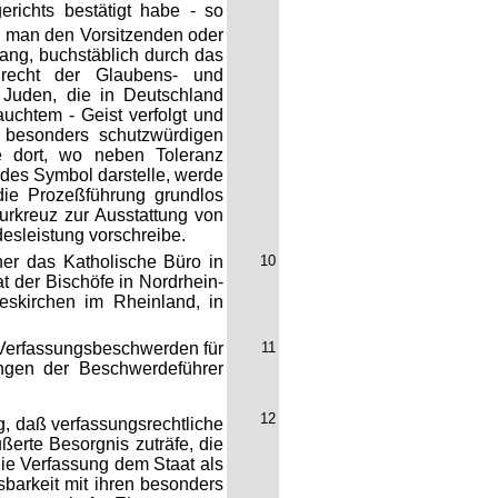
erichts bestätigt habe - so
n man den Vorsitzenden oder
ang, buchstäblich durch das
drecht der Glaubens- und
 Juden, die in Deutschland
uchtem - Geist verfolgt und
n besonders schutzwürdigen
e dort, wo neben Toleranz
ndes Symbol darstelle, werde
ie Prozeßführung grundlos
urkreuz zur Ausstattung von
desleistung vorschreibe.
ner das Katholische Büro in
10
t der Bischöfe in Nordrhein-
eskirchen im Rheinland, in
e Verfassungsbeschwerden für
11
ngen der Beschwerdeführer
12
ng, daß verfassungsrechtliche
ßerte Besorgnis zuträfe, die
die Verfassung dem Staat als
tsbarkeit mit ihren besonders