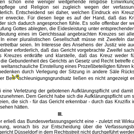
ngen schon eine weniger weitgehende religiöse Einwirkung
pflege und Religion sei zugleich wegen der verfassungs
rderlich. Entscheidend sei daher, welchen Eindruck ein Kreu
r erwecke. Für diesen liege es auf der Hand, daß das Kre
der sich dadurch angesprochen fühle. Es solle offenbar der 
ufung Gottes ablegten, die Eidesleistung unter entsprechende
eutung eines im Gerichtssaal angebrachten Kreuzes sei alle
. In einer pluralistischen Gesellschaft müsse mit Zweifeln d
ertretbar seien. Im Interesse des Ansehens der Justiz wie au
aher erforderlich, daß das Gericht vorgebrachte Zweifel sach
 Kreuzes entkräfte und klarstelle, daß das Kreuz weder für
ie Gebundenheit des Gerichts an Gesetz und Recht betreffe od
er weltanschauliche Einstellung eines Prozeßbeteiligten führen
sbedenken durch Verlegung der Sitzung in andere Säle Rüc
er Be
schleunigungsgrundsatz ließen es nicht angezeigt e
i eine Verletzung der gebotenen Aufklärungspflicht und damit
zunehmen. Dem Gericht habe sich die Aufklärungspflicht um 
en, die sich - für das Gericht erkennbar - durch das Kruzifix
esehen hätten.
III.
r erließ das Bundesverfassungsgericht eine - zuletzt mit Wir
rdnung, wonach bis zur Entscheidung über die Verfassungs
icht Düsseldorf in dem Rechtsstreit nicht durchgeführt werden