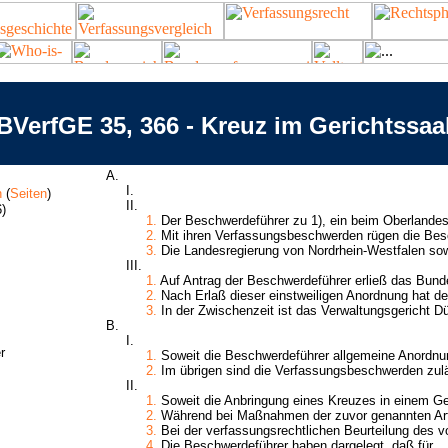
BVerfGE 35, 366 - Kreuz im Gerichtssaa
A.
I.
n
(
Seiten
)
II.
)
1.
Der Beschwerdeführer zu 1), ein beim Oberlandesg
2.
Mit ihren Verfassungsbeschwerden rügen die Bes
3.
Die Landesregierung von Nordrhein-Westfalen sow
III.
1.
Auf Antrag der Beschwerdeführer erließ das Bunde
2.
Nach Erlaß dieser einstweiligen Anordnung hat de
3.
In der Zwischenzeit ist das Verwaltungsgericht Düs
B.
I.
r
1.
Soweit die Beschwerdeführer allgemeine Anordnun
2.
Im übrigen sind die Verfassungsbeschwerden zuläs
II.
1.
Soweit die Anbringung eines Kreuzes in einem Ger
2.
Während bei Maßnahmen der zuvor genannten Art 
3.
Bei der verfassungsrechtlichen Beurteilung des vo
4.
Die Beschwerdeführer haben dargelegt, daß für ..