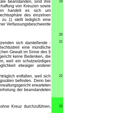
äle beanstanden, sind ihre
19
schaffung von Kreuzen sowie
len handelt es sich um
echtssphäre des einzelnen
u 1) stellt lediglich eine
einer Verfassungsbeschwerde
20
21
zenden sich darstellende -
chtsstreit eine mündliche
ichen Gewalt im Sinne des §
gericht keine Bedenken, die
n, weil ein schutzwürdiges
lichkeit etwaiger anderer
räglich entfallen, weil sich
22
gssälen befinden. Denn bei
rwaltungsgericht erwarteten
erholung der beanstandeten
 ohne Kreuz durchzuführen,
23