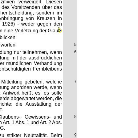
ifixen verweigert. Diesen
 des Vorsitzenden über das
achentscheidung, sondern im
 Anbringung von Kreuzen in
S. 1926) - weder gegen den
n eine Verletzung der Glau
blicken.
worfen.
5
dlung nur teilnehmen, wenn
6
dlung mit der ausdrücklichen
der mündlichen Verhandlung
entschuldigten Fernbleibens
Mitteilung gebeten, welche
7
ernung anordnen werde, wenn
n Antwort heißt es, es solle
erde abgewartet werden, die
chte; die Ausstattung der
t.
Glaubens-, Gewissens- und
8
 Art. 1 Abs. 1 und Art. 2 Abs.
GG.
 strikter Neutralität. Beim
9