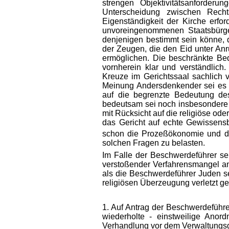
strengen Objektivitätsanforderu
Unterscheidung zwischen Rechts
Eigenständigkeit der Kirche erfo
unvoreingenommenen Staatsbürge
denjenigen bestimmt sein könne, 
der Zeugen, die den Eid unter Anr
ermöglichen. Die beschränkte Bed
vornherein klar und verständlich
Kreuze im Gerichtssaal sachlich v
Meinung Andersdenkender sei es d
auf die begrenzte Bedeutung des
bedeutsam sei noch insbesondere d
mit Rücksicht auf die religiöse od
das Gericht auf echte Gewissen
schon die Prozeßökonomie und d
solchen Fragen zu belasten.
Im Falle der Beschwerdeführer se
verstoßender Verfahrensmangel an
als die Beschwerdeführer Juden sei
religiösen Überzeugung verletzt g
1. Auf Antrag der Beschwerdeführe
wiederholte - einstweilige Ano
Verhandlung vor dem Verwaltungsger