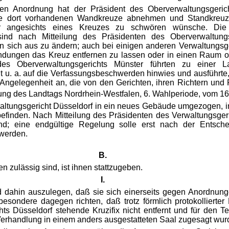
igen Anordnung hat der Präsident des Oberverwaltungsgeri
ie dort vorhandenen Wandkreuze abnehmen und Standkreuze 
ger angesichts eines Kreuzes zu schwören wünsche. Die 
sind nach Mitteilung des Präsidenten des Oberverwaltungsg
von sich aus zu ändern; auch bei einigen anderen Verwaltungs
tandungen das Kreuz entfernen zu lassen oder in einen Raum
 Oberverwaltungsgerichts Münster führten zu einer La
t u. a. auf die Verfassungsbeschwerden hinwies und ausführte,
 Angelegenheit an, die von den Gerichten, ihren Richtern und 
zung des Landtags Nordrhein-Westfalen, 6. Wahlperiode, vom 1
rwaltungsgericht Düsseldorf in ein neues Gebäude umgezogen, 
befinden. Nach Mitteilung des Präsidenten des Verwaltungsgeri
nd; eine endgültige Regelung solle erst nach der Entsch
werden.
B.
 zulässig sind, ist ihnen stattzugeben.
I.
dahin auszulegen, daß sie sich einerseits gegen Anordnunge
sbesondere dagegen richten, daß trotz förmlich protokolliert
hts Düsseldorf stehende Kruzifix nicht entfernt und für den 
Verhandlung in einem anders ausgestatteten Saal zugesagt wur