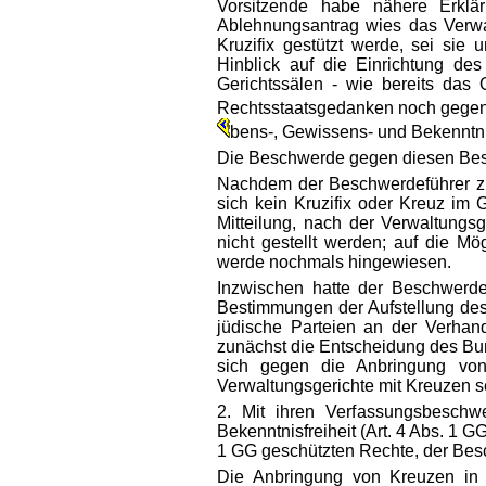
Vorsitzende habe nähere Erklär
Ablehnungsantrag wies das Verwa
Kruzifix gestützt werde, sei sie
Hinblick auf die Einrichtung de
Gerichtssälen - wie bereits da
Rechtsstaatsgedanken noch gegen d
bens-, Gewissens- und Bekenntni
Die Beschwerde gegen diesen Besc
Nachdem der Beschwerdeführer zu
sich kein Kruzifix oder Kreuz im 
Mitteilung, nach der Verwaltung
nicht gestellt werden; auf die Mö
werde nochmals hingewiesen.
Inzwischen hatte der Beschwerde
Bestimmungen der Aufstellung des
jüdische Parteien an der Verhandl
zunächst die Entscheidung des Bu
sich gegen die Anbringung von 
Verwaltungsgerichte mit Kreuzen s
2. Mit ihren Verfassungsbeschw
Bekenntnisfreiheit (Art. 4 Abs. 1 GG
1 GG geschützten Rechte, der Besc
Die Anbringung von Kreuzen in Ge