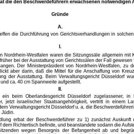
at die den Beschwerdeführern erwachsenen notwendigen Au
Gründe
A.
ffen die Durchführung von Gerichtsverhandlungen in solchen
I.
 in Nordrhein-Westfalen waren die Sitzungssäle allgemein mit 
früher bei der Ausstattung von Gerichtssälen der Fall gewesen 
angen. Der Ministerpräsident von Nordrhein-Westfalen, zu d
lickt aber darin, daß die Mittel für die Anschaffung von Kre
igung der Ausstattung. Beim Verwaltungsgericht Düsseldorf wu
 und ca. 40 cm Spannweite aufgestellt.
II.
 ein beim Oberlandesgericht Düsseldorf zugelassener, in 
, jetzt israelischer Staatsangehörigkeit, vertritt in einem L
m Verwaltungsgericht Düsseldorf u. a. die Beschwerdeführerin 
 Jüdin.
dlung erbat der Beschwerdeführer zu 1) zunächst Auskunft 
 dem Richtertisch befinde, und beanstandete sodann die Aufste
sitzenden wegen Besorgnis der Befangenheit ab und begrün