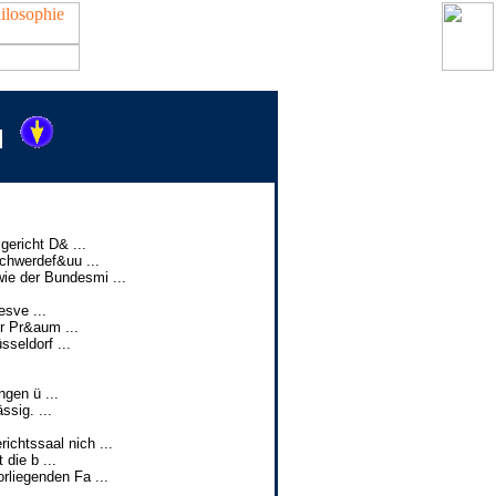
l
ericht D& ...
chwerdef&uu ...
ie der Bundesmi ...
sve ...
r Pr&aum ...
seldorf ...
gen ü ...
sig. ...
ichtssaal nich ...
die b ...
rliegenden Fa ...
.