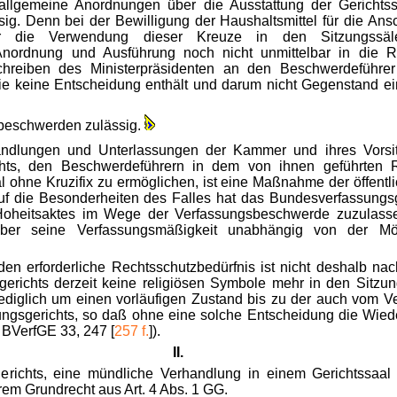
allgemeine Anordnungen über die Ausstattung der Gerichtss
g. Denn bei der Bewilligung der Haushaltsmittel für die An
r die Verwendung dieser Kreuze in den Sitzungssä
ordnung und Ausführung noch nicht unmittelbar in die R
chreiben des Ministerpräsidenten an den Beschwerdeführer z
 die keine Entscheidung enthält und darum nicht Gegenstand 
sbeschwerden zulässig.
andlungen und Unterlassungen der Kammer und ihres Vorsit
hts, den Beschwerdeführern in dem von ihnen geführten Re
 ohne Kruzifix zu ermöglichen, ist eine Maßnahme der öffentl
uf die Besonderheiten des Falles hat das Bundesverfassungs
Hoheitsaktes im Wege der Verfassungsbeschwerde zuzulasse
über seine Verfassungsmäßigkeit unabhängig von der Mög
n erforderliche Rechtsschutzbedürfnis ist nicht deshalb nacht
richts derzeit keine religiösen Symbole mehr in den Sitzun
ediglich um einen vorläufigen Zustand bis zu der auch vom Ve
ngsgerichts, so daß ohne eine solche Entscheidung die Wied
BVerfGE 33, 247 [
257 f.
]).
II.
richts, eine mündliche Verhandlung in einem Gerichtssaal
hrem Grundrecht aus Art. 4 Abs. 1 GG.