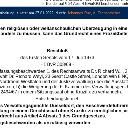
5.
Bei der auf § 34 Abs. 4 BVerfGG beruhenden Ents
rbeitung, zuletzt am 27.01.2022, durch:
Johannes Rux
,
A. Tschentscher
en religiösen oder weltanschaulichen Überzeugung in ein
handeln zu müssen, kann das Grundrecht eines Prozeßbeteil
Beschluß
des Ersten Senats vom 17. Juli 1973
- 1 BvR 308/69 -
fassungsbeschwerden 1. des Rechtsanwalts Dr. Richard W..., 2. 
walt Dr. Richard Weyl, 23 Great Castle Street, London Win 8 N
Nordrhein-Westfalen und der Justizverwaltung über die Ausstat
uzifixen, b) die Weigerung der 6. Kammer des Verwaltungsgerich
 2494/67 in einem Sitzungssaal ohne Kruzifix zu verhandeln.
Entscheidungsformel:
s Verwaltungsgerichts Düsseldorf, den Beschwerdeführern 
ng in einem Gerichtssaal ohne Kruzifix zu ermöglichen, ver
recht aus Artikel 4 Absatz 1 des Grundgesetzes.
ngsbeschwerden als unzulässig verworfen.