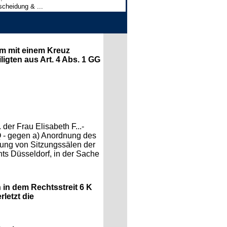
cheidung & ...
em mit einem Kreuz
igten aus Art. 4 Abs. 1 GG
der Frau Elisabeth F...-
Q - gegen a) Anordnung des
tung von Sitzungssälen der
ts Düsseldorf, in der Sache
in dem Rechtsstreit 6 K
letzt die