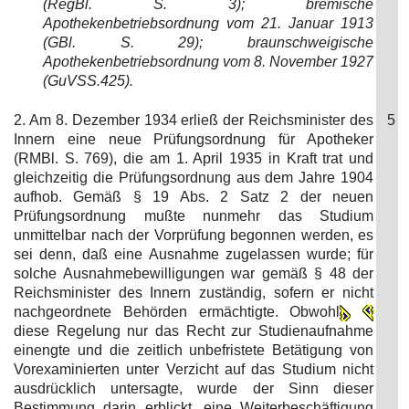
(RegBl. S. 3); bremische
Apothekenbetriebsordnung vom 21. Januar 1913
(GBl. S. 29); braunschweigische
Apothekenbetriebsordnung vom 8. November 1927
(GuVSS.425).
2. Am 8. Dezember 1934 erließ der Reichsminister des
5
Innern eine neue Prüfungsordnung für Apotheker
(RMBl. S. 769), die am 1. April 1935 in Kraft trat und
gleichzeitig die Prüfungsordnung aus dem Jahre 1904
aufhob. Gemäß § 19 Abs. 2 Satz 2 der neuen
Prüfungsordnung mußte nunmehr das Studium
unmittelbar nach der Vorprüfung begonnen werden, es
sei denn, daß eine Ausnahme zugelassen wurde; für
solche Ausnahmebewilligungen war gemäß § 48 der
Reichsminister des Innern zuständig, sofern er nicht
nachgeordnete Behörden ermächtigte. Obwohl
diese Regelung nur das Recht zur Studienaufnahme
einengte und die zeitlich unbefristete Betätigung von
Vorexaminierten unter Verzicht auf das Studium nicht
ausdrücklich untersagte, wurde der Sinn dieser
Bestimmung darin erblickt, eine Weiterbeschäftigung