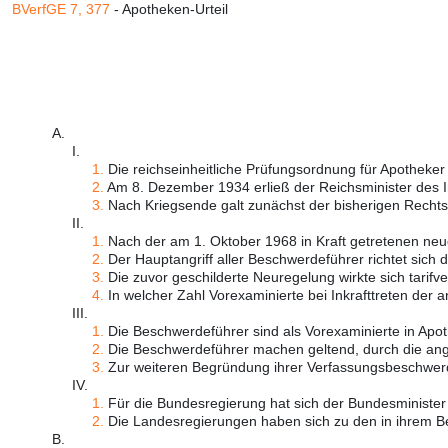
BVerfGE 7, 377
- Apotheken-Urteil
A.
I.
1.
Die reichseinheitliche Prüfungsordnung für Apotheker 
2.
Am 8. Dezember 1934 erließ der Reichsminister des In
3.
Nach Kriegsende galt zunächst der bisherigen Rechtsz
II.
1.
Nach der am 1. Oktober 1968 in Kraft getretenen neu
2.
Der Hauptangriff aller Beschwerdeführer richtet sich d
3.
Die zuvor geschilderte Neuregelung wirkte sich tarifvert
4.
In welcher Zahl Vorexaminierte bei Inkrafttreten der an
III.
1.
Die Beschwerdeführer sind als Vorexaminierte in Apot
2.
Die Beschwerdeführer machen geltend, durch die angeg
3.
Zur weiteren Begründung ihrer Verfassungsbeschwerd
IV.
1.
Für die Bundesregierung hat sich der Bundesminister 
2.
Die Landesregierungen haben sich zu den in ihrem Ber
B.