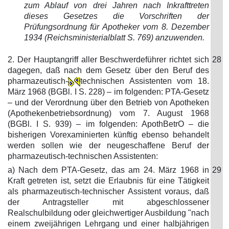
zum Ablauf von drei Jahren nach Inkrafttreten
dieses Gesetzes die Vorschriften der
Prüfungsordnung für Apotheker vom 8. Dezember
1934 (Reichsministerialblatt S. 769) anzuwenden.
2. Der Hauptangriff aller Beschwerdeführer richtet sich
28
dagegen, daß nach dem Gesetz über den Beruf des
pharmazeutisch-
technischen Assistenten vom 18.
März 1968 (BGBl. I S. 228) – im folgenden: PTA-Gesetz
– und der Verordnung über den Betrieb von Apotheken
(Apothekenbetriebsordnung) vom 7. August 1968
(BGBl. I S. 939) – im folgenden: ApothBetrO – die
bisherigen Vorexaminierten künftig ebenso behandelt
werden sollen wie der neugeschaffene Beruf der
pharmazeutisch-technischen Assistenten:
a) Nach dem PTA-Gesetz, das am 24. März 1968 in
29
Kraft getreten ist, setzt die Erlaubnis für eine Tätigkeit
als pharmazeutisch-technischer Assistent voraus, daß
der Antragsteller mit abgeschlossener
Realschulbildung oder gleichwertiger Ausbildung "nach
einem zweijährigen Lehrgang und einer halbjährigen