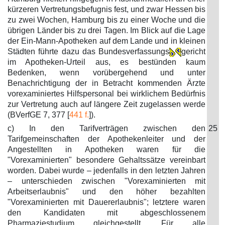
kürzeren Vertretungsbefugnis fest, und zwar Hessen bis
zu zwei Wochen, Hamburg bis zu einer Woche und die
übrigen Länder bis zu drei Tagen. Im Blick auf die Lage
der Ein-Mann-Apotheken auf dem Lande und in kleinen
Städten führte dazu das Bundesverfassungs
gericht
im Apotheken-Urteil aus, es bestünden kaum
Bedenken, wenn vorübergehend und unter
Benachrichtigung der in Betracht kommenden Ärzte
vorexaminiertes Hilfspersonal bei wirklichem Bedürfnis
zur Vertretung auch auf längere Zeit zugelassen werde
(BVerfGE 7, 377 [
441 f.
]).
c) In den Tarifverträgen zwischen den
25
Tarifgemeinschaften der Apothekenleiter und der
Angestellten in Apotheken waren für die
"Vorexaminierten" besondere Gehaltssätze vereinbart
worden. Dabei wurde – jedenfalls in den letzten Jahren
– unterschieden zwischen "Vorexaminierten mit
Arbeitserlaubnis" und den höher bezahlten
"Vorexaminierten mit Dauererlaubnis"; letztere waren
den Kandidaten mit abgeschlossenem
Pharmaziestudium gleichgestellt. Für alle