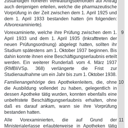
zuständigen höheren Verwaltungsbehörden auf Antrag
auch denjenigen erteilen, welche die pharmazeutische
Vorprüfung in der Zeit zwischen dem 1. April 1925 und
dem 1. April 1933 bestanden hatten (im folgenden:
Altvorexaminierte).
Vorexaminierte, welche ihre Prüfung zwischen dem 1.
9
April 1933 und dem 1. April 1935 (Inkrafttreten der
neuen Prüfungsordnung) abgelegt hatten, sollten ihr
Studium spätestens am 1. Oktober 1937 beginnen. Bis
dahin konnte ihnen eine Beschäftigungserlaubnis erteilt
werden. Ein weiterer Runderlaß vom 4. März 1937
(RMBliVSp. 368) verlängerte die Frist zur
Studienaufnahme um ein Jahr bis zum 1. Oktober 1938.
Familienangehörige
des Apothekenleiters, die, ohne
10
die Ausbildung vollendet zu haben, gelegentlich in
dessen Apotheke tätig wurden, konnten ebenfalls eine
unbefristete Beschäftigungserlaubnis erhalten, ohne
daß es darauf ankam, wann sie ihre Vorprüfung
bestanden hatten.
Alle Vorexaminierten, die auf Grund der
11
Ministerialerlasse erlaubterweise in Apotheken tätig