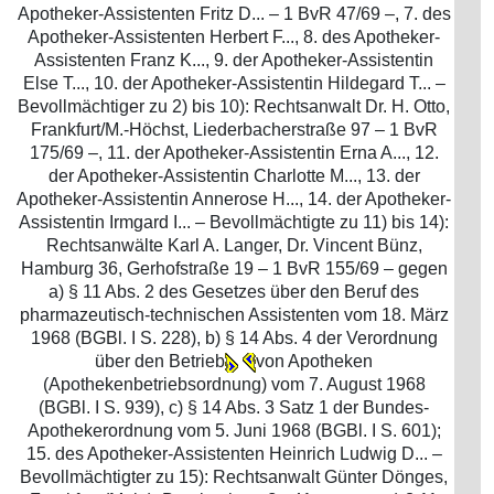
Apotheker-Assistenten Fritz D... – 1 BvR 47/69 –, 7. des
Apotheker-Assistenten Herbert F..., 8. des Apotheker-
Assistenten Franz K..., 9. der Apotheker-Assistentin
Else T..., 10. der Apotheker-Assistentin Hildegard T... –
Bevollmächtiger zu 2) bis 10): Rechtsanwalt Dr. H. Otto,
Frankfurt/M.-Höchst, Liederbacherstraße 97 – 1 BvR
175/69 –, 11. der Apotheker-Assistentin Erna A..., 12.
der Apotheker-Assistentin Charlotte M..., 13. der
Apotheker-Assistentin Annerose H..., 14. der Apotheker-
Assistentin Irmgard I... – Bevollmächtigte zu 11) bis 14):
Rechtsanwälte Karl A. Langer, Dr. Vincent Bünz,
Hamburg 36, Gerhofstraße 19 – 1 BvR 155/69 – gegen
a) § 11 Abs. 2 des Gesetzes über den Beruf des
pharmazeutisch-technischen Assistenten vom 18. März
1968 (BGBl. I S. 228), b) § 14 Abs. 4 der Verordnung
über den Betrieb
von Apotheken
(Apothekenbetriebsordnung) vom 7. August 1968
(BGBl. I S. 939), c) § 14 Abs. 3 Satz 1 der Bundes-
Apothekerordnung vom 5. Juni 1968 (BGBl. I S. 601);
15. des Apotheker-Assistenten Heinrich Ludwig D... –
Bevollmächtigter zu 15): Rechtsanwalt Günter Dönges,