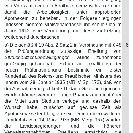
von Vorexaminierten in Apotheken einzuschränken und
damit die Arbeitslosigkeit unter approbierten
Apothekern zu beheben. In der Folgezeit ergingen
indessen mehrere Ministerialerlasse und schließlich im
Jahre 1942 eine Verordnung, die diese Zielsetzung
weitgehend durchbrachen.
a) Die gemäß § 19 Abs. 2 Satz 2 in Verbindung mit § 48
6
der Prüfungsordnung zulässige Erteilung von
Studienaufschubbewilligungen
wurde zunehmend
großzügig gehandhabt. Schon vor Inkrafttreten der
neuen Prüfungsordnung bestimmte ein erster
Runderlaß des Reichs- und Preußischen Ministers des
Innern vom 28. Januar 1935 (MBliV Sp. 173), daß von
der Ausnahmemöglichkeit z.B. dann Gebrauch gemacht
werden könne, wenn der junge Pharmazeut nicht über
die Mittel zum Studium verfüge und deshalb den
Wunsch habe, zunächst auf gewisse Zeit als
Apothekerassistent tätig zu sein. Durch einen weiteren
Runderlaß vom 14. März 1935 (MBliV Sp. 367) wurden
die Landesregierungen und die höheren
Verwaltungsbehörden Preußens ermächtigt, die