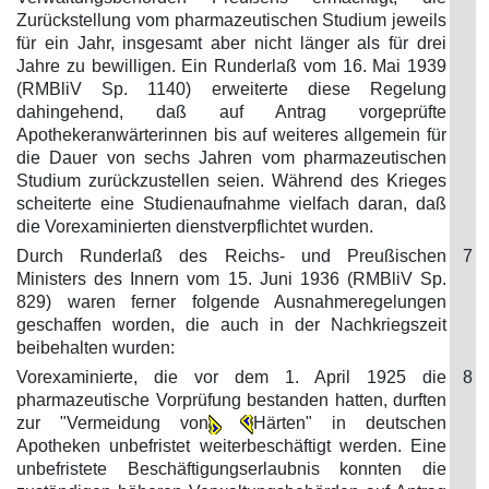
Zurückstellung vom pharmazeutischen Studium jeweils
für ein Jahr, insgesamt aber nicht länger als für drei
Jahre zu bewilligen. Ein Runderlaß vom 16. Mai 1939
(RMBliV Sp. 1140) erweiterte diese Regelung
dahingehend, daß auf Antrag vorgeprüfte
Apothekeranwärterinnen bis auf weiteres allgemein für
die Dauer von sechs Jahren vom pharmazeutischen
Studium zurückzustellen seien. Während des Krieges
scheiterte eine Studienaufnahme vielfach daran, daß
die Vorexaminierten dienstverpflichtet wurden.
Durch Runderlaß des Reichs- und Preußischen
7
Ministers des Innern vom 15. Juni 1936 (RMBliV Sp.
829) waren ferner folgende Ausnahmeregelungen
geschaffen worden, die auch in der Nachkriegszeit
beibehalten wurden:
Vorexaminierte, die vor dem 1. April 1925 die
8
pharmazeutische Vorprüfung bestanden hatten, durften
zur "Vermeidung von
Härten" in deutschen
Apotheken unbefristet weiterbeschäftigt werden. Eine
unbefristete Beschäftigungserlaubnis konnten die