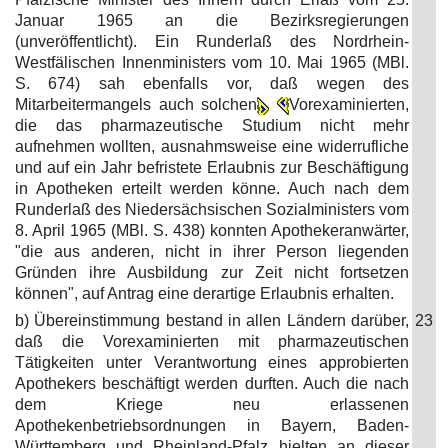
Januar 1965 an die Bezirksregierungen
(unveröffentlicht). Ein Runderlaß des Nordrhein-
Westfälischen Innenministers vom 10. Mai 1965 (MBl.
S. 674) sah ebenfalls vor, daß wegen des
Mitarbeitermangels auch solchen
Vorexaminierten,
die das pharmazeutische Studium nicht mehr
aufnehmen wollten, ausnahmsweise eine widerrufliche
und auf ein Jahr befristete Erlaubnis zur Beschäftigung
in Apotheken erteilt werden könne. Auch nach dem
Runderlaß des Niedersächsischen Sozialministers vom
8. April 1965 (MBl. S. 438) konnten Apothekeranwärter,
"die aus anderen, nicht in ihrer Person liegenden
Gründen ihre Ausbildung zur Zeit nicht fortsetzen
können", auf Antrag eine derartige Erlaubnis erhalten.
b) Übereinstimmung bestand in allen Ländern darüber,
23
daß die Vorexaminierten mit pharmazeutischen
Tätigkeiten unter Verantwortung eines approbierten
Apothekers beschäftigt werden durften. Auch die nach
dem Kriege neu erlassenen
Apothekenbetriebsordnungen in Bayern, Baden-
Württemberg und Rheinland-Pfalz hielten an dieser