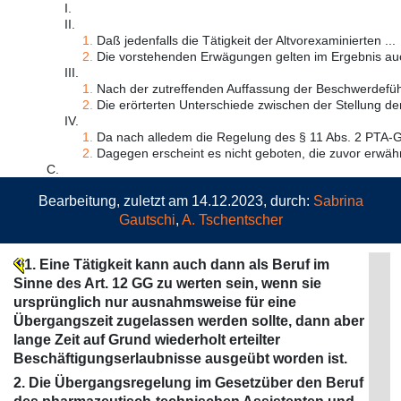
I.
II.
1.
Daß jedenfalls die Tätigkeit der Altvorexaminierten ...
2.
Die vorstehenden Erwägungen gelten im Ergebnis auc
III.
1.
Nach der zutreffenden Auffassung der Beschwerdeführ
2.
Die erörterten Unterschiede zwischen der Stellung der 
IV.
1.
Da nach alledem die Regelung des § 11 Abs. 2 PTA-Ge
2.
Dagegen erscheint es nicht geboten, die zuvor erwähn
C.
Bearbeitung, zuletzt am 14.12.2023, durch:
Sabrina
Gautschi
,
A. Tschentscher
1. Eine Tätigkeit kann auch dann als Beruf im
Sinne des Art. 12 GG zu werten sein, wenn sie
ursprünglich nur ausnahmsweise für eine
Übergangszeit zugelassen werden sollte, dann aber
lange Zeit auf Grund wiederholt erteilter
Beschäftigungserlaubnisse ausgeübt worden ist.
2. Die Übergangsregelung im Gesetzüber den Beruf