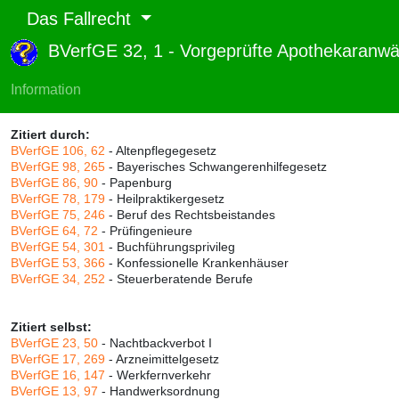
Das Fallrecht
BVerfGE 32, 1 - Vorgeprüfte Apothekaranw
Abruf und Rang:
RTF-Version
(
Seiten
,
Linien
),
Druckversion
(
Seiten
)
Information
Rang:
75% (656)
Zitiert durch:
BVerfGE 106, 62
- Altenpflegegesetz
BVerfGE 98, 265
- Bayerisches Schwangerenhilfegesetz
BVerfGE 86, 90
- Papenburg
BVerfGE 78, 179
- Heilpraktikergesetz
BVerfGE 75, 246
- Beruf des Rechtsbeistandes
BVerfGE 64, 72
- Prüfingenieure
BVerfGE 54, 301
- Buchführungsprivileg
BVerfGE 53, 366
- Konfessionelle Krankenhäuser
BVerfGE 34, 252
- Steuerberatende Berufe
Zitiert selbst:
BVerfGE 23, 50
- Nachtbackverbot I
BVerfGE 17, 269
- Arzneimittelgesetz
BVerfGE 16, 147
- Werkfernverkehr
BVerfGE 13, 97
- Handwerksordnung