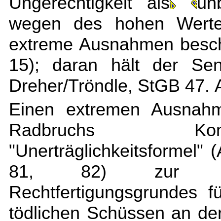
Ungerechtigkeit als
un
wegen des hohen Wertes
extreme Ausnahmen besch
15); daran hält der Sen
Dreher/Tröndle, StGB 47. Au
Einen extremen Ausnahme
Radbruchs Kon
"Unerträglichkeitsformel
81, 82) zur Unve
Rechtfertigungsgrundes f
tödlichen Schüssen an de