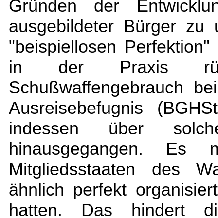
Gründen der Entwicklu
ausgebildeter Bürger zu 
"beispiellosen Perfektio
in der Praxis rück
Schußwaffengebrauch bei 
Ausreisebefugnis (BGHS
indessen über solch
hinausgegangen. Es 
Mitgliedsstaaten des W
ähnlich perfekt organisie
hatten. Das hindert d