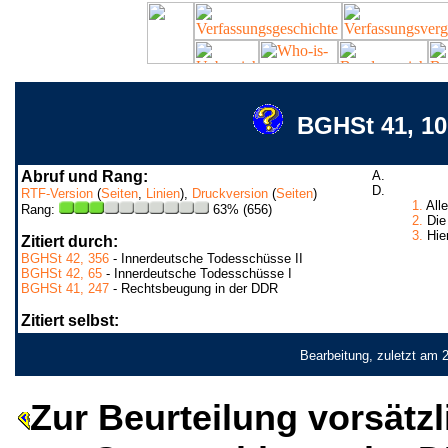
BGHSt 41, 10
Abruf und Rang:
A.
D.
RTF-Version
(
Seiten
,
Linien
),
Druckversion
(
Seiten
)
1.
Alle
Rang:
63% (656)
2.
Die 
3.
Hier
Zitiert durch:
BGHSt 42, 356
- Innerdeutsche Todesschüsse II
BGHSt 42, 65
- Innerdeutsche Todesschüsse I
BGHSt 41, 247
- Rechtsbeugung in der DDR
Zitiert selbst:
Bearbeitung, zuletzt am 
Zur Beurteilung vorsät